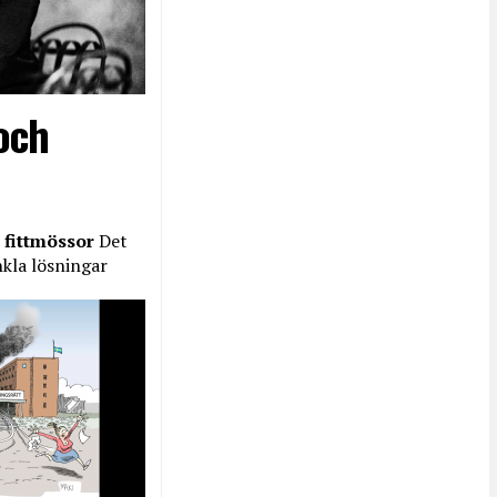
och
 fittmössor
Det
nkla lösningar