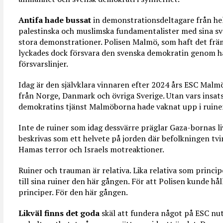
Antifa hade bussat
in demonstrationsdeltagare från he
palestinska och muslimska fundamentalister med sina sve
stora demonstrationer. Polisen Malmö, som haft det frä
lyckades dock försvara den svenska demokratin genom hå
försvarslinjer.
Idag är den självklara vinnaren efter 2024 års ESC Malm
från Norge, Danmark och övriga Sverige. Utan vars insats
demokratins tjänst Malmöborna hade vaknat upp i ruine
Inte de ruiner som idag dessvärre präglar Gaza-bornas l
beskrivas som ett helvete på jorden där befolkningen tvi
Hamas terror och Israels motreaktioner.
Ruiner och trauman är relativa. Lika relativa som princ
till sina ruiner den här gången. För att Polisen kunde hå
principer. För den här gången.
Likväl finns det goda
skäl att fundera något på ESC nut