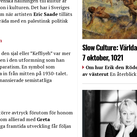
enska hållningen till kultur är
on i kulturen. Det har i Sveriges
om när artisten
Eric Saade
tilläts
äda med en palestinsk politisk
n
Slow Culture: Världa
en sjal eller ”Keffiyeh” var mer
7 oktober, 1021
alen i den utformning som han
separatism. En symbol som
Om hur Erik den Röde
a in från mitten på 1930-talet.
av västerut
En återblick
nansierade semistatliga
större avtryck förutom för honom
 som allierad med
Greta
ga framtida utveckling får följas