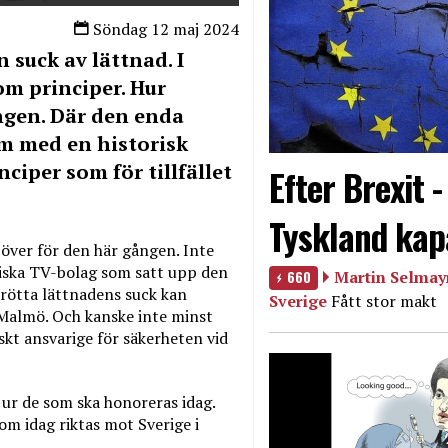
Söndag 12 maj 2024
 suck av lättnad. I
m principer. Hur
ngen. Där den enda
om med en historisk
ciper som för tillfället
Efter Brexit 
Tyskland kap
 över för den här gången. Inte
iska TV-bolag som satt upp den
660
Martin Selmayr
trötta lättnadens suck kan
Sverige
Fått stor makt
Malmö. Och kanske inte minst
skt ansvarige för säkerheten vid
 ur de som ska honoreras idag.
om idag riktas mot Sverige i