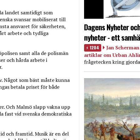
la landet samtidigt som
nska svansar mobiliserat till
Dagens Nyheter och
msta ansvaret för säkerheten,
rt arbete och tydliga
nyheter - ett samhä
1204
Jan Scherman 
öpolisen samt alla de polismän
artiklar om Urban Ahl
er och hårda arbete i
frågetecken kring gjorda
r.
iv. Något som bäst måste kunna
ngas betala priset för både
iper. Och Malmö slapp vakna upp
lla fast vid svenska demokratiska
id och framtid. Musik är en del