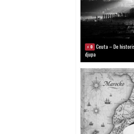
Ceuta – De histori
0
djupa