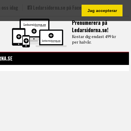
 oss idag
Ledarsidorna.se på Facebook
Jag accepterar
Prenumerera på
Ledarsidorna.se!
Kostar dig endast 499 kr
per halvår.
RNA.SE