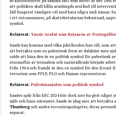
av kulturutbytet på samma sätt som idrott är det. Den sv
att politiken skall hålla armlängds avstånd till interventi
fall fungerat tämligen väl med bara några små missar. S
i ett extranummer, på skattebetalarnas bekostnad, upptr
symbol.
Relaterat:
Yassir Arafat som Kejsaren av Portugallie
Saade kan komma med vilka påståenden han vill, som att d
att betrakta som en palestinsk form av dalahäst men sj
valde att bära den är en politisk symbol för palestinsk 
stormuftin av Jerusalem och nazistallirade började arbet
Från 1964 och framåt är den en symbol för den Kreml-fi
terrorism som PFLP, PLO och Hamas representerar.
Relaterat:
Palestinasjalen som politisk symbol
Saades spår från ESC 2024 bör dock inte ha givit något 
själv och hans närmaste. Saade är idag mer att betrakta
Thunberg
och andra terroristapologeter, deras personli
separat.