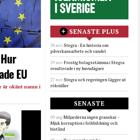
SENASTE PLUS
30 nov
Stegra - En historia om
påverkansarbete och vandel
- Hur
29 nov
Frostig bolagsstämma i Stegra
resulterade i ny huvudägare
ade EU
27 nov
Stegra och regeringen lägger ut
rökridåer
 är okänt namn i
SENASTE
09 aug
Miljarderna ingen granskar -
Mjuk korruption i folkbildning och
bistånd