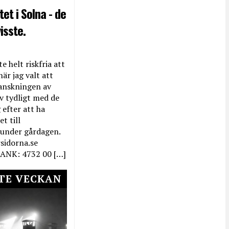
et i Solna - de
isste.
e helt riskfria att
när jag valt att
anskningen av
ev tydligt med de
efter att ha
t till
 under gårdagen.
rsidorna.se
ANK: 4732 00 […]
TE VECKAN