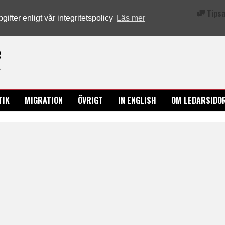
Tipsa
fter enligt vår integritetspolicy
Läs mer
Ledarsidorna.se
TIK
MIGRATION
ÖVRIGT
IN ENGLISH
OM LEDARSIDO