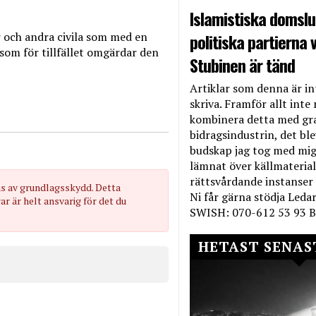
Islamistiska domslut
r och andra civila som med en
politiska partierna v
som för tillfället omgärdar den
Stubinen är tänd
Artiklar som denna är int
skriva. Framför allt inte 
kombinera detta med gr
bidragsindustrin, det bl
budskap jag tog med mig 
lämnat över källmateriale
rättsvårdande instanser
as av grundlagsskydd. Detta
Ni får gärna stödja Leda
 är helt ansvarig för det du
SWISH: 070-612 53 93 B
HETAST SENAS