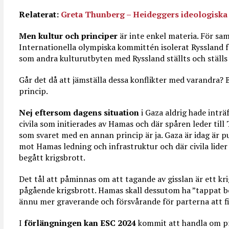
Relaterat:
Greta Thunberg – Heideggers ideologiska
Men kultur och principer
är inte enkel materia. För sa
Internationella olympiska kommittén isolerat Ryssland f
som andra kulturutbyten med Ryssland ställts och ställs 
Går det då att jämställa dessa konflikter med varandra? 
princip.
Nej eftersom dagens situation
i Gaza aldrig hade inträ
civila som initierades av Hamas och där spåren leder til
som svaret med en annan princip är ja. Gaza är idag är pu
mot Hamas ledning och infrastruktur och där civila lider 
begått krigsbrott.
Det tål att påminnas om att tagande av gisslan är ett krig
pågående krigsbrott. Hamas skall dessutom ha ”tappat bor
ännu mer graverande och försvårande för parterna att f
I
förlängningen kan ESC 2024
kommit att handla om pri