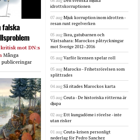
08 aug
Den svenska mjuka
idrottskorruptionen
07 aug
Mjuk korruption inom idrotten -
resan runt regelverken
 falska
llsproblem
05 aug
Ikea, gatubarnen och
Västsahara: Marockos påtryckningar
mot Sverige 2012–2016
kritisk mot DN:s
in
Många
05 aug
Varför licensen spelar roll
 publiceringar
05 aug
Marocko - Frihetsrörelsen som
splittrades
04 aug
Så ritades Marockos karta
03 aug
Ceuta - De historiska rötterna är
djupa
02 aug
Ett kungadöme i rörelse - inte
utan risker
01 aug
Ceuta-krisen personligt
nederlag för Pedro Sanchez