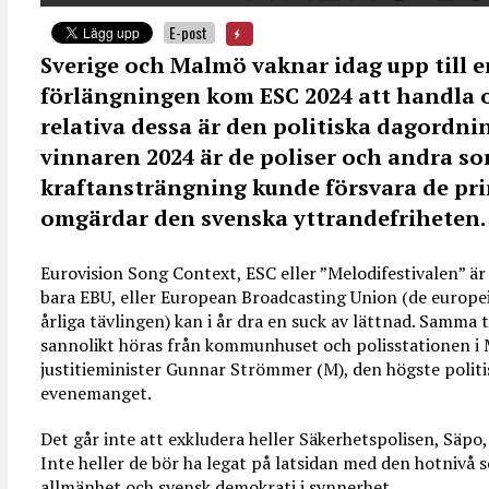
E-post
Sverige och Malmö vaknar idag upp till en
förlängningen kom ESC 2024 att handla o
relativa dessa är den politiska dagordni
vinnaren 2024 är de poliser och andra s
kraftansträngning kunde försvara de prin
omgärdar den svenska yttrandefriheten.
Eurovision Song Context, ESC eller ”Melodifestivalen” är
bara EBU, eller European Broadcasting Union (de europe
årliga tävlingen) kan i år dra en suck av lättnad. Samma 
sannolikt höras från kommunhuset och polisstationen i 
justitieminister Gunnar Strömmer (M), den högste politi
evenemanget.
Det går inte att exkludera heller Säkerhetspolisen, Säpo,
Inte heller de bör ha legat på latsidan med den hotnivå s
allmänhet och svensk demokrati i synnerhet.