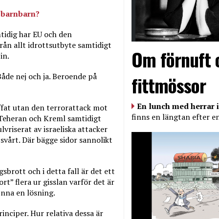
 barnbarn?
mtidig har EU och den
rån allt idrottsutbyte samtidigt
Om förnuft 
in.
Både nej och ja. Beroende på
fittmössor
En lunch med herrar i
ffat utan den terrorattack mot
finns en längtan efter e
l Teheran och Kreml samtidigt
lvriserat av israeliska attacker
svårt. Där bägge sidor sannolikt
sbrott och i detta fall är det ett
t” flera ur gisslan varför det är
inna en lösning.
nciper. Hur relativa dessa är