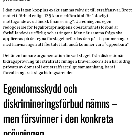
I den nya lagen kopplas exakt samma rekvisit till straffansvar. Brott
mot ett förbud enligt 13 § kan medföra åtal för “olovligt
mottagande av utländsk finansiering”. Utredningens egen
redogörelse för legalitetsprincipens obestämdhetsförbud är
förhållandevis utförlig och stringent. Men när samma fråga ska
appliceras på det egna förslaget avfärdas den på ett par meningar
med hänvisningen att flertalet fall ändå kommer vara “uppenbara”.
Det är en tunnare argumentation än vad steget från diskretionär
bidragsprövning till straffrätt rimligen kräver. Rekvisiten har aldrig
prövats av domstol i ett straffrättsligt sammanhang, bara i
förvaltningsrättsliga bidragsärenden.
Egendomsskydd och
diskrimineringsförbud nämns –
men försvinner i den konkreta
prövningen