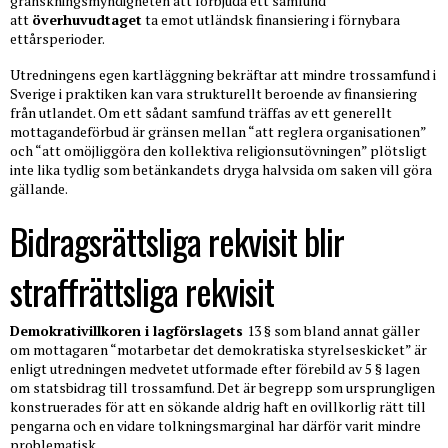
granskningsmyndigheten att förbjuda ett samfund
att
överhuvudtaget
ta emot utländsk finansiering i förnybara
ettårsperioder.
Utredningens egen kartläggning bekräftar att mindre trossamfund i
Sverige i praktiken kan vara strukturellt beroende av finansiering
från utlandet. Om ett sådant samfund träffas av ett generellt
mottagandeförbud är gränsen mellan “att reglera organisationen”
och “att omöjliggöra den kollektiva religionsutövningen” plötsligt
inte lika tydlig som betänkandets dryga halvsida om saken vill göra
gällande.
Bidragsrättsliga rekvisit blir
straffrättsliga rekvisit
Demokrativillkoren i lagförslagets
13 § som bland annat gäller
om mottagaren “motarbetar det demokratiska styrelseskicket” är
enligt utredningen medvetet utformade efter förebild av 5 § lagen
om statsbidrag till trossamfund. Det är begrepp som ursprungligen
konstruerades för att en sökande aldrig haft en ovillkorlig rätt till
pengarna och en vidare tolkningsmarginal har därför varit mindre
problematisk.