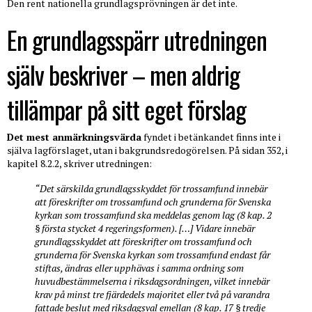
Den rent nationella grundlagsprövningen är det inte.
En grundlagsspärr utredningen
själv beskriver – men aldrig
tillämpar på sitt eget förslag
Det mest anmärkningsvärda
fyndet i betänkandet finns inte i
själva lagförslaget, utan i bakgrundsredogörelsen. På sidan 352, i
kapitel 8.2.2, skriver utredningen:
“Det särskilda grundlagsskyddet för trossamfund innebär
att föreskrifter om trossamfund och grunderna för Svenska
kyrkan som trossamfund ska meddelas genom lag (8 kap. 2
§ första stycket 4 regeringsformen). […] Vidare innebär
grundlagsskyddet att föreskrifter om trossamfund och
grunderna för Svenska kyrkan som trossamfund endast får
stiftas, ändras eller upphävas i samma ordning som
huvudbestämmelserna i riksdagsordningen, vilket innebär
krav på minst tre fjärdedels majoritet eller två på varandra
fattade beslut med riksdagsval emellan (8 kap. 17 § tredje