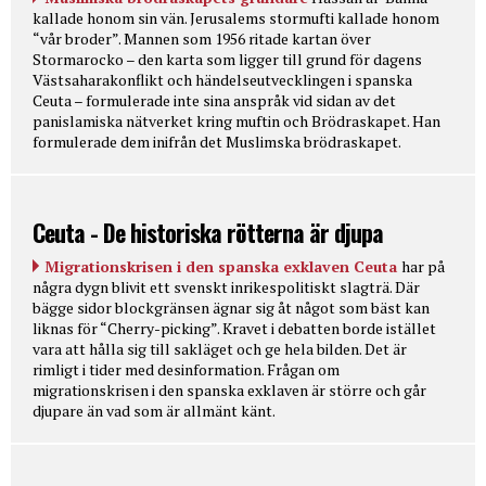
kallade honom sin vän. Jerusalems stormufti kallade honom
“vår broder”. Mannen som 1956 ritade kartan över
Stormarocko – den karta som ligger till grund för dagens
Västsaharakonflikt och händelseutvecklingen i spanska
Ceuta – formulerade inte sina anspråk vid sidan av det
panislamiska nätverket kring muftin och Brödraskapet. Han
formulerade dem inifrån det Muslimska brödraskapet.
Ceuta - De historiska rötterna är djupa
Migrationskrisen i den spanska exklaven Ceuta
har på
några dygn blivit ett svenskt inrikespolitiskt slagträ. Där
bägge sidor blockgränsen ägnar sig åt något som bäst kan
liknas för “Cherry-picking”. Kravet i debatten borde istället
vara att hålla sig till sakläget och ge hela bilden. Det är
rimligt i tider med desinformation. Frågan om
migrationskrisen i den spanska exklaven är större och går
djupare än vad som är allmänt känt.