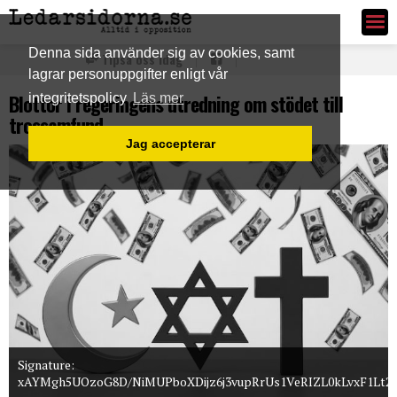
Ledarsidorna.se
Denna sida använder sig av cookies, samt
Tipsa oss idag
lagrar personuppgifter enligt vår
Blottor i regeringens utredning om stödet till
integritetspolicy
Läs mer
trossamfund
Jag accepterar
Signature:
xAYMgh5UOzoG8D/NiMUPboXDijz6j3vupRrUs1VeRIZL0kLvxF1Lt