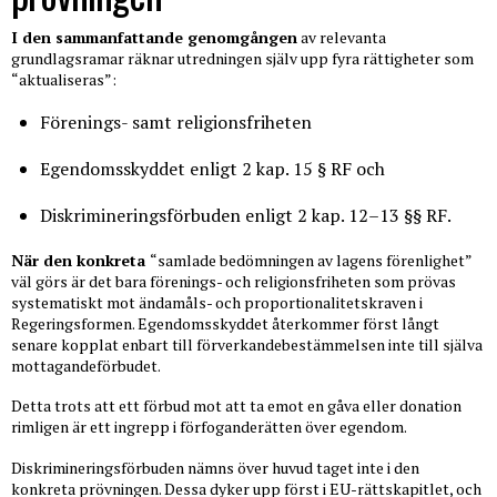
I den sammanfattande genomgången
av relevanta
grundlagsramar räknar utredningen själv upp fyra rättigheter som
“aktualiseras”:
Förenings- samt religionsfriheten
Egendomsskyddet enligt 2 kap. 15 § RF och
Diskrimineringsförbuden enligt 2 kap. 12–13 §§ RF.
När den konkreta
“samlade bedömningen av lagens förenlighet”
väl görs är det bara förenings- och religionsfriheten som prövas
systematiskt mot ändamåls- och proportionalitetskraven i
Regeringsformen. Egendomsskyddet återkommer först långt
senare kopplat enbart till förverkandebestämmelsen inte till själva
mottagandeförbudet.
Detta trots att ett förbud mot att ta emot en gåva eller donation
rimligen är ett ingrepp i förfoganderätten över egendom.
Diskrimineringsförbuden nämns över huvud taget inte i den
konkreta prövningen. Dessa dyker upp först i EU-rättskapitlet, och