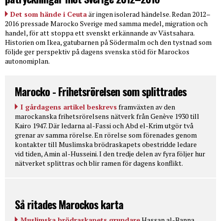
Det som hände i Ceuta
är ingen isolerad händelse. Redan 2012–
2016 pressade Marocko Sverige med samma medel, migration och
handel, för att stoppa ett svenskt erkännande av Västsahara.
Historien om Ikea, gatubarnen på Södermalm och den tystnad som
följde ger perspektiv på dagens svenska stöd för Marockos
autonomiplan.
Marocko - Frihetsrörelsen som splittrades
I gårdagens artikel beskrevs
framväxten av den
marockanska frihetsrörelsens nätverk från Genève 1930 till
Kairo 1947. Där ledarna al-Fassi och Abd el-Krim utgör två
grenar av samma rörelse. En rörelse som förenades genom
kontakter till Muslimska brödraskapets obestridde ledare
vid tiden, Amin al-Husseini. I den tredje delen av fyra följer hur
nätverket splittras och blir ramen för dagens konflikt.
Så ritades Marockos karta
Muslimska brödraskapets grundare
Hassan al-Banna