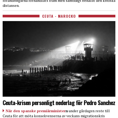
förändringarna förhandlats fram men samtidigt behållit den kritiska
distansen.
CEUTA - MAROCKO
Ceuta-krisen personligt nederlag för Pedro Sanchez
När den spanske premiärminister
n
under gårdagen reste till
Ceuta för att möta konsekvenserna av veckans migrationskris