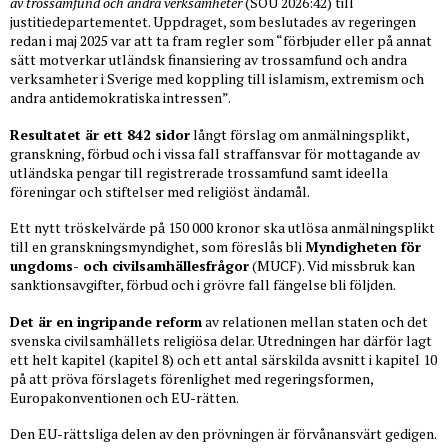
av trossamfund och andra verksamheter
(SOU 2026:42) till
justitiedepartementet. Uppdraget, som beslutades av regeringen
redan i maj 2025 var att ta fram regler som “förbjuder eller på annat
sätt motverkar utländsk finansiering av trossamfund och andra
verksamheter i Sverige med koppling till islamism, extremism och
andra antidemokratiska intressen”.
Resultatet är ett 842 sidor
långt förslag om anmälningsplikt,
granskning, förbud och i vissa fall straffansvar för mottagande av
utländska pengar till registrerade trossamfund samt ideella
föreningar och stiftelser med religiöst ändamål.
Ett nytt tröskelvärde på 150 000 kronor ska utlösa anmälningsplikt
till en granskningsmyndighet, som föreslås bli
Myndigheten för
ungdoms- och civilsamhällesfrågor
(MUCF). Vid missbruk kan
sanktionsavgifter, förbud och i grövre fall fängelse bli följden.
Det är en ingripande reform
av relationen mellan staten och det
svenska civilsamhällets religiösa delar. Utredningen har därför lagt
ett helt kapitel (kapitel 8) och ett antal särskilda avsnitt i kapitel 10
på att pröva förslagets förenlighet med regeringsformen,
Europakonventionen och EU-rätten.
Den EU-rättsliga delen av den prövningen är förvånansvärt gedigen.