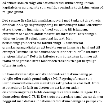
då enbart som en fråga om nationalitetsdiskriminering utifrån
kapitalets ursprung, inte som en fråga om indirekt diskriminering på
religiös grund.
Det senare är särskilt
anmärkningsvärt med tanke på direktivets
ordalydelse. Regeringens uppdrag till utredningen talar i direktivet
uttryckligen om finansiering “med koppling till
islamism
,
extremism och andra antidemokratiska intressen”. Utredningen
väljer en formellt religionsneutral lagtext. Men
bedömningsgrunderna för förbud enligt 12 § instruerar
granskningsmyndigheten att beakta om en finansiärs hemland till
exempel “kriminaliserar samkönade relationer” eller “inskränker
religionsfriheten”. Detta är kriterier som i praktiken kommer att
träffa en begränsad krets länder och trosinriktningar betydligt
oftare än andra.
En konsekvensanalys av risken för indirekt diskriminering på
religiös eller etnisk grund enligt såväl Regeringsformen som
Europakonventionen om mänskliga rättigheter saknas helt, trots
att utredaren är fullt medveten om att just en sådan
diskrimineringsfråga fällde den ungerska civilsamhällslagen i EU-
domstolens dom C-78/18. Det trots att utredaren analyserar domen
noggrant men då bara ur nationalitetsdiskrimineringens perspektiv.