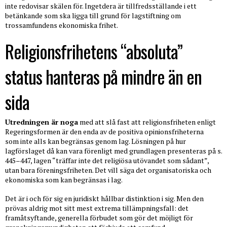
inte redovisar skälen för. Ingetdera är tillfredsställande i ett
betänkande som ska ligga till grund för lagstiftning om
trossamfundens ekonomiska frihet.
Religionsfrihetens “absoluta”
status hanteras på mindre än en
sida
Utredningen är noga
med att slå fast att religionsfriheten enligt
Regeringsformen är den enda av de positiva opinionsfriheterna
som inte alls kan begränsas genom lag. Lösningen på hur
lagförslaget då kan vara förenligt med grundlagen presenteras på s.
445–447, lagen “träffar inte det religiösa utövandet som sådant”,
utan bara föreningsfriheten. Det vill säga det organisatoriska och
ekonomiska som kan begränsas i lag.
Det är i och för sig en juridiskt hållbar distinktion i sig. Men den
prövas aldrig mot sitt mest extrema tillämpningsfall: det
framåtsyftande, generella förbudet som gör det möjligt för