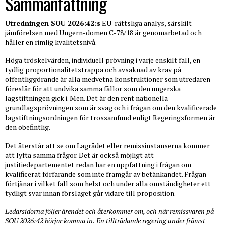
Sammanfattning
Utredningen SOU 2026:42:s
EU-rättsliga analys, särskilt
jämförelsen med Ungern-domen C-78/18 är genomarbetad och
håller en rimlig kvalitetsnivå.
Höga tröskelvärden, individuell prövning i varje enskilt fall, en
tydlig proportionalitetstrappa och avsaknad av krav på
offentliggörande är alla medvetna konstruktioner som utredaren
föreslår för att undvika samma fällor som den ungerska
lagstiftningen gick i. Men. Det är den rent nationella
grundlagsprövningen som är svag och i frågan om den kvalificerade
lagstiftningsordningen för trossamfund enligt Regeringsformen är
den obefintlig.
Det återstår att se om Lagrådet eller remissinstanserna kommer
att lyfta samma frågor. Det är också möjligt att
justitiedepartementet redan har en uppfattning i frågan om
kvalificerat förfarande som inte framgår av betänkandet. Frågan
förtjänar i vilket fall som helst och under alla omständigheter ett
tydligt svar innan förslaget går vidare till proposition.
Ledarsidorna följer ärendet och återkommer om, och när remissvaren på
SOU 2026:42 börjar komma in.
En tillträdande regering under främst