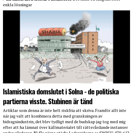
enkla lösningar
Islamistiska domslutet i Solna - de politiska
partierna visste. Stubinen är tänd
Artiklar som denna är inte helt riskfria att skriva. Framför allt inte
när jag valt att kombinera detta med granskningen av
bidragsindustrin, det blev tydligt med de budskap jag tog med mig
efter att ha lämnat över källmaterialet till rättsvårdande instanser
under gårdagen. Ni får gärna stödja Ledarsidorna.se SWISH: 070-612