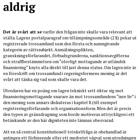
aldrig
Det är svårt att se
varför den frågan inte skulle vara relevant att
ställa. Lagens portalparagraf om tillämpningsområde (2 §) pekar ut
registrerade trossamfund som den första och namngivande
kategorin av rättssubjekt. Anmälningsplikten,
granskningsförfarandet, förbudsgrunderna, sanktionsavgifterna
och straffbestämmelsen om “olovligt mottagande av utländsk
finansiering” knyts alla direkt till just denna status. Om lagen inte är
en föreskrift om trossamfund i regeringsformens mening är det
svårt att tänka sig vad som skulle vara det.
Utredaren har en poäng om lagen tekniskt sett riktar sig mot
finansieringsmottagande snarare än mot trossamfundens “inre liv” i
den mening som annars diskuteras i kapitel 8 (till exempel
registreringsförfarande och organisationsform. Men det är precis
den typen av gränsdragning som borde motiveras uttryckligen i ett
betänkande av den här digniteten inte lämnas obesvarad.
Att en så central konstitutionell tröskelfråga är obehandlad är
antingen ett förbiseende eller ett medvetet vägval som utredningen