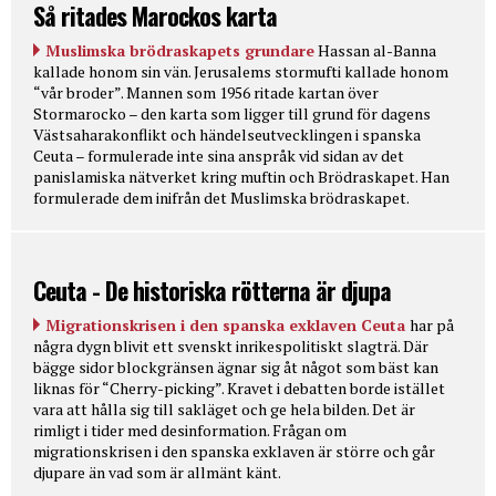
Så ritades Marockos karta
Muslimska brödraskapets grundare
Hassan al-Banna
kallade honom sin vän. Jerusalems stormufti kallade honom
“vår broder”. Mannen som 1956 ritade kartan över
Stormarocko – den karta som ligger till grund för dagens
Västsaharakonflikt och händelseutvecklingen i spanska
Ceuta – formulerade inte sina anspråk vid sidan av det
panislamiska nätverket kring muftin och Brödraskapet. Han
formulerade dem inifrån det Muslimska brödraskapet.
Ceuta - De historiska rötterna är djupa
Migrationskrisen i den spanska exklaven Ceuta
har på
några dygn blivit ett svenskt inrikespolitiskt slagträ. Där
bägge sidor blockgränsen ägnar sig åt något som bäst kan
liknas för “Cherry-picking”. Kravet i debatten borde istället
vara att hålla sig till sakläget och ge hela bilden. Det är
rimligt i tider med desinformation. Frågan om
migrationskrisen i den spanska exklaven är större och går
djupare än vad som är allmänt känt.