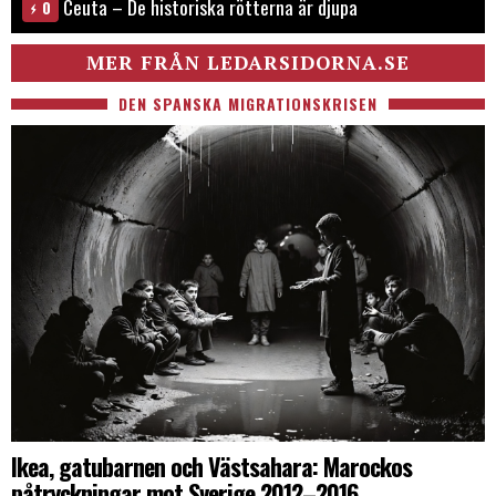
Ceuta – De historiska rötterna är djupa
0
MER FRÅN LEDARSIDORNA.SE
DEN SPANSKA MIGRATIONSKRISEN
Ikea, gatubarnen och Västsahara: Marockos
påtryckningar mot Sverige 2012–2016