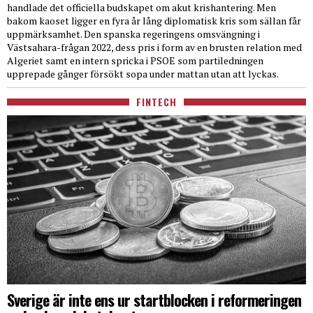
handlade det officiella budskapet om akut krishantering. Men
bakom kaoset ligger en fyra år lång diplomatisk kris som sällan får
uppmärksamhet. Den spanska regeringens omsvängning i
Västsahara-frågan 2022, dess pris i form av en brusten relation med
Algeriet samt en intern spricka i PSOE som partiledningen
upprepade gånger försökt sopa under mattan utan att lyckas.
FINTECH
Sverige är inte ens ur startblocken i reformeringen