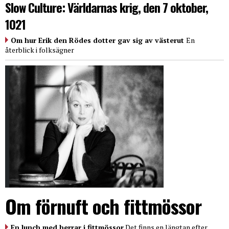
Slow Culture: Världarnas krig, den 7 oktober,
1021
Om hur Erik den Rödes dotter gav sig av västerut
En
återblick i folksägner
Om förnuft och fittmössor
En lunch med herrar i fittmössor
Det finns en längtan efter