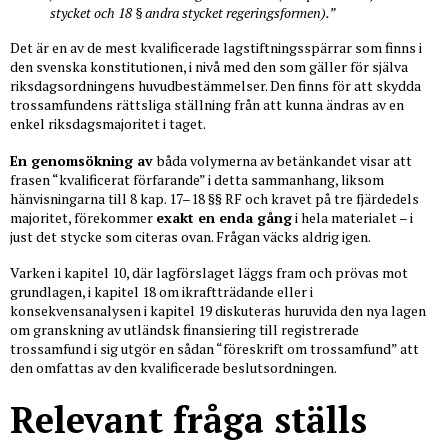
stycket och 18 § andra stycket regeringsformen).”
Det är en av de mest kvalificerade lagstiftningsspärrar som finns i
den svenska konstitutionen, i nivå med den som gäller för själva
riksdagsordningens huvudbestämmelser. Den finns för att skydda
trossamfundens rättsliga ställning från att kunna ändras av en
enkel riksdagsmajoritet i taget.
En genomsökning av
båda volymerna av betänkandet visar att
frasen “kvalificerat förfarande” i detta sammanhang, liksom
hänvisningarna till 8 kap. 17–18 §§ RF och kravet på tre fjärdedels
majoritet, förekommer
exakt en enda gång
i hela materialet – i
just det stycke som citeras ovan. Frågan väcks aldrig igen.
Varken i kapitel 10, där lagförslaget läggs fram och prövas mot
grundlagen, i kapitel 18 om ikraftträdande eller i
konsekvensanalysen i kapitel 19 diskuteras huruvida den nya lagen
om granskning av utländsk finansiering till registrerade
trossamfund i sig utgör en sådan “föreskrift om trossamfund” att
den omfattas av den kvalificerade beslutsordningen.
Relevant fråga ställs