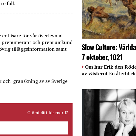
re fall.
er läsare för vår överlevnad.
Som prenumerant och premiumkund
Slow Culture: Världa
t övrig tilläggsinformation samt
7 oktober, 1021
Om hur Erik den Röde
.
av västerut
En återblick
k och
granskning av av Sverige.
Glömt ditt lösenord?