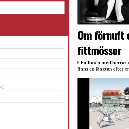
Om förnuft 
fittmössor
En lunch med herrar i
finns en längtan efter e
N
(*)