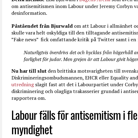
om antisemitismen inom Labour under Jeremy Corbyn var
desinformation.
Påståendet från Bjurwald
om att Labour i allmänhet o
skulle vara helt oskyldiga till den tilltagande antisemit
”Fake news”
fick omfattande kritik på Twitter samt i en
Naturligtvis överdrivs det och hycklas från högerhåll 
farlighet för judar. Men grejen är att Labour givit höge
Nu har till slut
den brittiska motsvarigheten till svensk
Diskrimineringsombudsmannen, EHCR eller Equality and
utredning
slagit fast att det i Labourpartiet under Corb
diskriminering och olagliga trakasserier grundad i antis
rapportera om.
Labour fälls för antisemitism i fle
myndighet