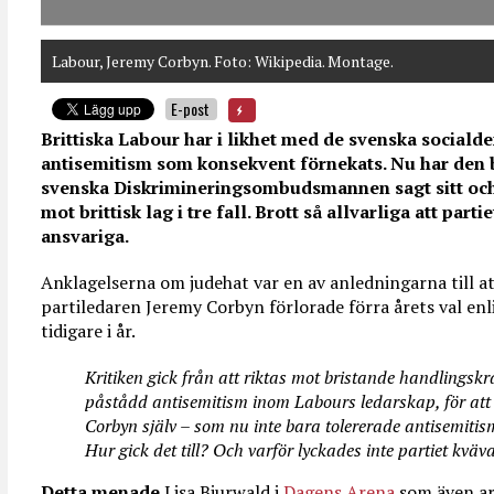
Labour, Jeremy Corbyn. Foto: Wikipedia. Montage.
E-post
Brittiska Labour har i likhet med de svenska sociald
antisemitism som konsekvent förnekats. Nu har den b
svenska Diskrimineringsombudsmannen sagt sitt och 
mot brittisk lag i tre fall. Brott så allvarliga att part
ansvariga.
Anklagelserna om judehat var en av anledningarna till at
partiledaren Jeremy Corbyn förlorade förra årets val enl
tidigare i år.
Kritiken gick från att riktas mot bristande handlingskra
påstådd antisemitism inom Labours ledarskap, för att t
Corbyn själv – som nu inte bara tolererade antisemitism
Hur gick det till? Och varför lyckades inte partiet kväv
Detta menade
Lisa Bjurwald i
Dagens Arena
som även a