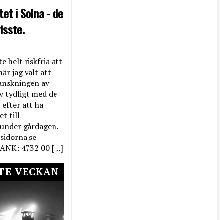
et i Solna - de
isste.
e helt riskfria att
när jag valt att
anskningen av
ev tydligt med de
efter att ha
t till
 under gårdagen.
rsidorna.se
ANK: 4732 00 […]
TE VECKAN