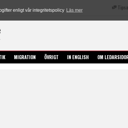
Tipsa
fter enligt vår integritetspolicy
Läs mer
Ledarsidorna.se
TIK
MIGRATION
ÖVRIGT
IN ENGLISH
OM LEDARSIDO