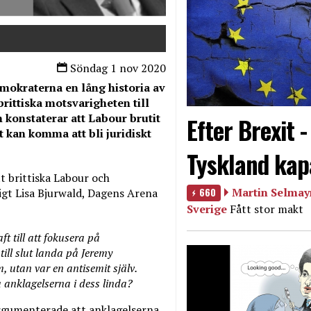
Söndag 1 nov 2020
emokraterna en lång historia av
rittiska motsvarigheten till
konstaterar att Labour brutit
Efter Brexit 
iet kan komma att bli juridiskt
Tyskland kap
t brittiska Labour och
660
Martin Selmayr
igt Lisa Bjurwald, Dagens Arena
Sverige
Fått stor makt
ft till att fokusera på
ill slut landa på Jeremy
, utan var en antisemit själv.
a anklagelserna i dess linda?
rgumenterade att anklagelserna