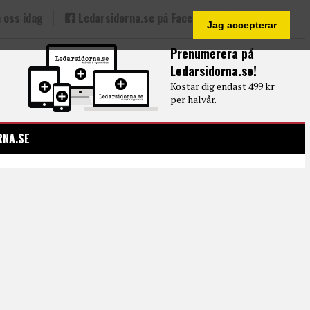
 oss idag
Ledarsidorna.se på Facebook
Jag accepterar
Prenumerera på
Ledarsidorna.se!
Kostar dig endast 499 kr
per halvår.
RNA.SE