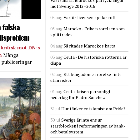
Västsahara: Marockos påtryckningar
mot Sverige 2012–2016
05 aug
Varför licensen spelar roll
 falska
05 aug
Marocko - Frihetsrörelsen som
llsproblem
splittrades
04 aug
Så ritades Marockos karta
kritisk mot DN:s
in
Många
03 aug
Ceuta - De historiska rötterna är
 publiceringar
djupa
02 aug
Ett kungadöme i rörelse - inte
utan risker
01 aug
Ceuta-krisen personligt
nederlag för Pedro Sanchez
31 jul
Hur tänker en islamist om Pride?
30 jul
Sverige är inte ens ur
startblocken i reformeringen av bank-
och betalsystem