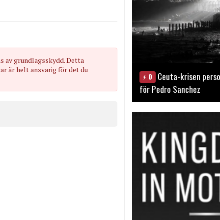
as av grundlagsskydd. Detta
 är helt ansvarig för det du
Ceuta-krisen perso
0
för Pedro Sanchez