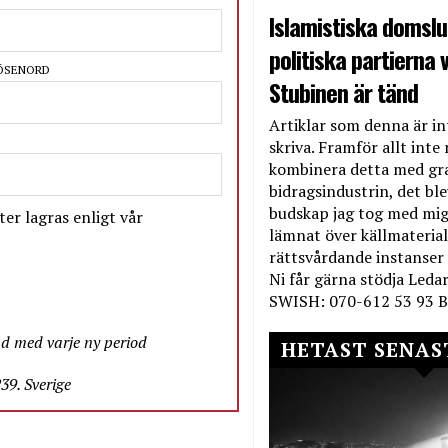
Islamistiska domslut
politiska partierna v
LÖSENORD
Stubinen är tänd
Artiklar som denna är int
skriva. Framför allt inte 
kombinera detta med gr
bidragsindustrin, det bl
budskap jag tog med mig 
er lagras enligt vår
lämnat över källmateriale
rättsvårdande instanser
Ni får gärna stödja Leda
SWISH: 070-612 53 93 B
nd med varje ny period
HETAST SENAS
9. Sverige