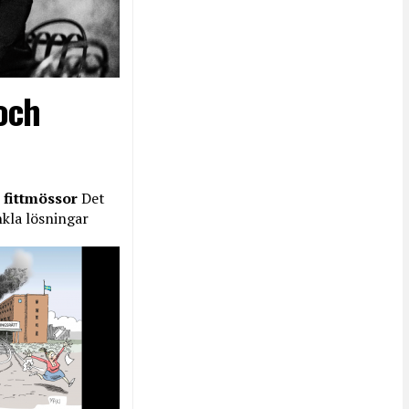
och
 fittmössor
Det
nkla lösningar