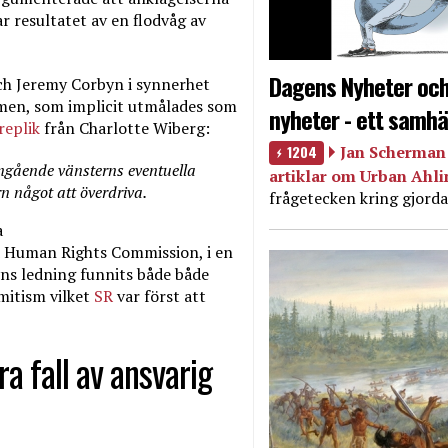
 resultatet av en flodvåg av
Dagens Nyheter och
ch Jeremy Corbyn i synnerhet
ismen, som implicit utmålades som
nyheter - ett samhä
replik
från Charlotte Wiberg:
1204
Jan Scherman 
angående vänsterns eventuella
artiklar om Urban Ahl
rn något att överdriva.
frågetecken kring gjorda
a
 Human Rights Commission, i en
yns ledning funnits både både
emitism vilket
SR
var först att
ra fall av ansvarig