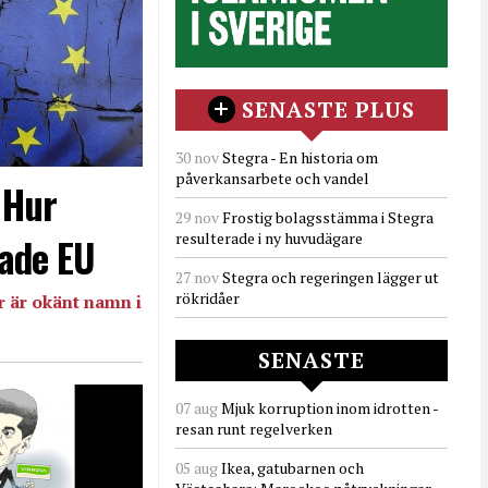
SENASTE PLUS
30 nov
Stegra - En historia om
påverkansarbete och vandel
- Hur
29 nov
Frostig bolagsstämma i Stegra
resulterade i ny huvudägare
ade EU
27 nov
Stegra och regeringen lägger ut
rökridåer
 är okänt namn i
SENASTE
07 aug
Mjuk korruption inom idrotten -
resan runt regelverken
05 aug
Ikea, gatubarnen och