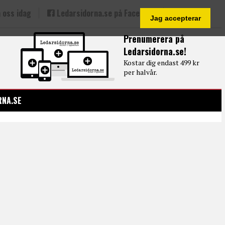
 oss idag
Ledarsidorna.se på Facebook
Jag accepterar
Prenumerera på
Ledarsidorna.se!
Kostar dig endast 499 kr
per halvår.
RNA.SE