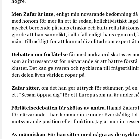
högre.
Men Zafar är inte,
enligt min nuvarande bedömning då j
med honom för mer än ett år sedan, kollektivistiskt lag
mycket beroende på hans etniska och kulturella härkom
gjorde att han sannolikt, i alla fall enligt hans egna ord,
mån. Tillräckligt för att kunna bli anlitad som expert å
Debatten om förlåtelse
får med andra ord skötas av and
som är intressantast för närvarande är att bättre förstå r
kluster. Det kan ge svaren och nycklarna till frågeställn
den delen även världen ropar på.
Zafar sitter
, om det han ger uttryck för stämmer, på en 
ett ”Sesam öppna dig” för ett Europa som nu är under hå
Förlåtelsedebatten får skötas av andra
. Hamid Zafars k
för närvarande – han kommer inte under överskådlig tid
motsvarande position eller funktion. Jag är mer intresse
Av människan. För han sitter med några av de nycklar