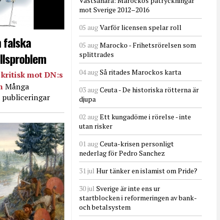
Västsahara: Marockos påtryckningar
mot Sverige 2012–2016
05 aug
Varför licensen spelar roll
 falska
05 aug
Marocko - Frihetsrörelsen som
llsproblem
splittrades
04 aug
Så ritades Marockos karta
kritisk mot DN:s
in
Många
03 aug
Ceuta - De historiska rötterna är
 publiceringar
djupa
02 aug
Ett kungadöme i rörelse - inte
utan risker
01 aug
Ceuta-krisen personligt
nederlag för Pedro Sanchez
31 jul
Hur tänker en islamist om Pride?
30 jul
Sverige är inte ens ur
startblocken i reformeringen av bank-
och betalsystem