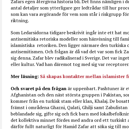
Zafars egen återgivna historia bli. Det finns nämligen i 
antal detaljer som ytterligare ger ledtrådar till hur proce
som kan vara avgörande för vem som står i riskgrupp för a
riktning.
Som Ledarsidorna tidigare beskrivit ingår inte ett hat m
antisemitiska retoriska modeller som hänvisning till fam
islamistiska
retoriken. Den ligger närmare den turkiska
antisemitismen. Och frågan är då vad det var som fick Z
sig denna. Zafar blev radikaliserad i Sverige. Det var inge
eller kultur. Vad han däremot tog med sig var receptorer
Mer läsning:
Så skapas kontakter mellan islamister 
Och svaret på den frågan
är uppenbart. Pashtuner är ett
Afghanistan och den näst största gruppen i Pakistan, som
kommer från en turkisk stam eller klan, Khalaj. De bosat
främst i områdena Ghazni, Qalati, Ghilji samt Zabulistan
beblandade sig, gifte sig och fick barn med lokalbefolkni
det kollektiva minnet fördes med andra ord ett turkiskt ar
därför fullt naturligt för Hamid Zafar att söka sig till m