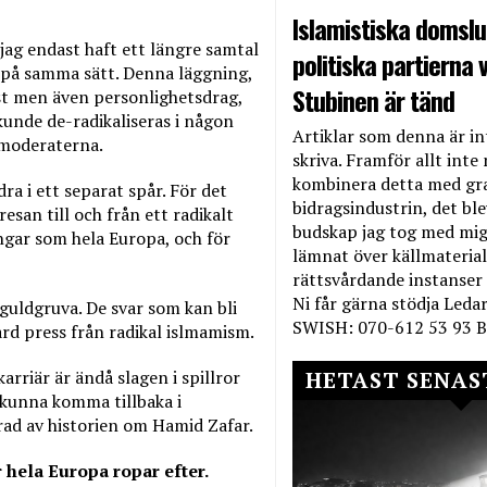
Islamistiska domslut
ag endast haft ett längre samtal
politiska partierna v
d på samma sätt. Denna läggning,
Stubinen är tänd
st men även personlighetsdrag,
 kunde de-radikaliseras i någon
Artiklar som denna är int
t moderaterna.
skriva. Framför allt inte 
kombinera detta med gr
ra i ett separat spår. För det
bidragsindustrin, det bl
esan till och från ett radikalt
budskap jag tog med mig 
ingar som hela Europa, och för
lämnat över källmateriale
rättsvårdande instanser
Ni får gärna stödja Leda
guldgruva. De svar som kan bli
SWISH: 070-612 53 93 B
rd press från radikal islmamism.
HETAST SENAS
arriär är ändå slagen i spillror
 kunna komma tillbaka i
rad av historien om Hamid Zafar.
 hela Europa ropar efter.