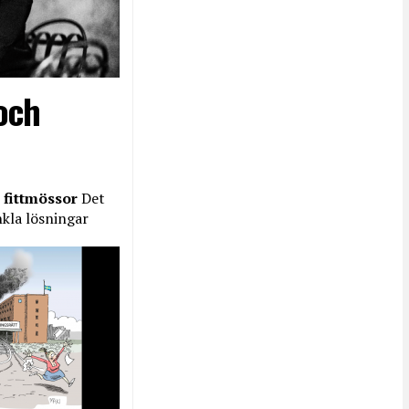
och
 fittmössor
Det
nkla lösningar