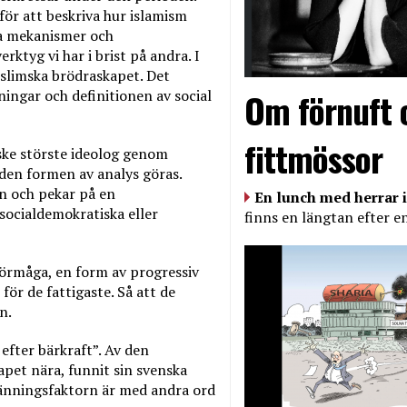
ör att beskriva hur islamism
iva mekanismer och
rktyg vi har i brist på andra. I
uslimska brödraskapet. Det
Om förnuft 
ningar och definitionen av social
fittmössor
ske störste ideolog genom
 den formen av analys göras.
en och pekar på en
En lunch med herrar i
 socialdemokratiska eller
finns en längtan efter e
 förmåga, en form av progressiv
ör de fattigaste. Så att de
n.
 efter bärkraft”. Av den
pet nära, funnit sin svenska
nkänningsfaktorn är med andra ord