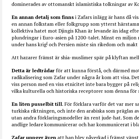
dominerades av ottomanskt islamistiska tolkningar av K
En annan detalj som finns
i Zafars inlägg är hans då vi
en annan folkstam eller folkgrupp som ytterst härstam
kollektiva hatet mot Djingis Khan är levande än idag eft
plundringar i Euro-asien på 1200-talet. Minst en miljon 
[
under hans krig
och Persien miste sin rikedom och makt 
Att hazarer främst är shia-muslimer spär på klyftan mel
Detta är ledtrådar
för att kunna förstå, och därmed mo
radikalisering som Zafar under några år kom att visa. Det
viss person med en viss etnicitet inte bara bygger på rel
vilka kulturella och historiska receptorer som denna för 
En liten pusselbit till
. För förklara varför det var mer s
turkiska riktningen, och inte den arabiska som präglas a
utan andra förklaringsmodeller än rent jude-hat. Som 
andlige ledare kommunicerar och har kommunicerat i b
Zafar uppger även
att han blev påverkad i främst väns