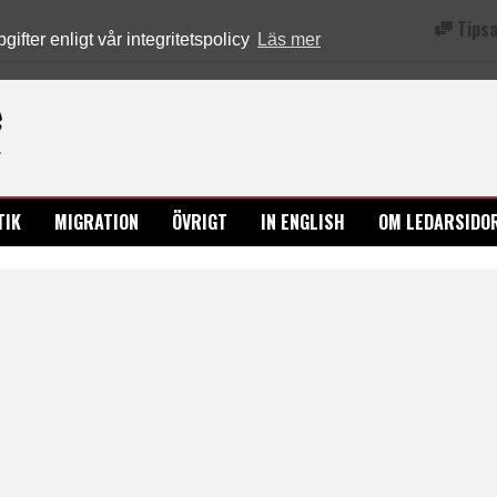
Tipsa
fter enligt vår integritetspolicy
Läs mer
Ledarsidorna.se
TIK
MIGRATION
ÖVRIGT
IN ENGLISH
OM LEDARSIDO