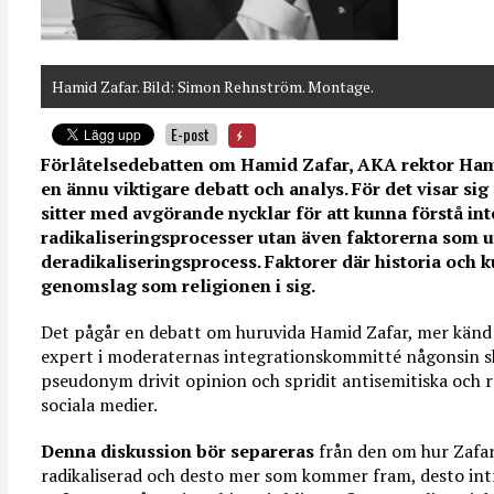
Hamid Zafar. Bild: Simon Rehnström. Montage.
E-post
Förlåtelsedebatten om Hamid Zafar, AKA rektor Ham
en ännu viktigare debatt och analys. För det visar si
sitter med avgörande nycklar för att kunna förstå int
radikaliseringsprocesser utan även faktorerna som u
deradikaliseringsprocess. Faktorer där historia och ku
genomslag som religionen i sig.
Det pågår en debatt om huruvida Hamid Zafar, mer känd
expert i moderaternas integrationskommitté någonsin sk
pseudonym drivit opinion och spridit antisemitiska och ra
sociala medier.
Denna diskussion bör separeras
från den om hur Zafar 
radikaliserad och desto mer som kommer fram, desto in