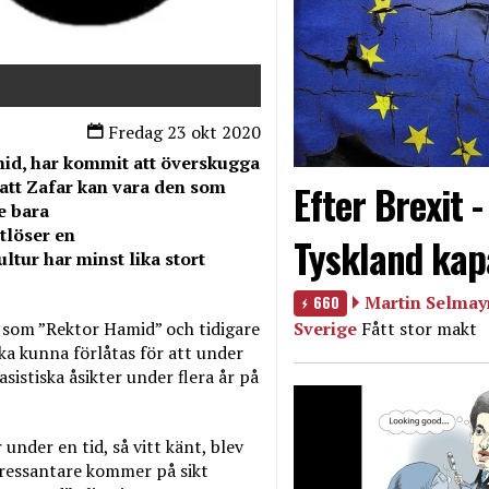
Fredag 23 okt 2020
id, har kommit att överskugga
g att Zafar kan vara den som
Efter Brexit 
e bara
tlöser en
Tyskland kap
ltur har minst lika stort
660
Martin Selmayr
Sverige
Fått stor makt
 som ”Rektor Hamid” och tidigare
a kunna förlåtas för att under
sistiska åsikter under flera år på
under en tid, så vitt känt, blev
tressantare kommer på sikt