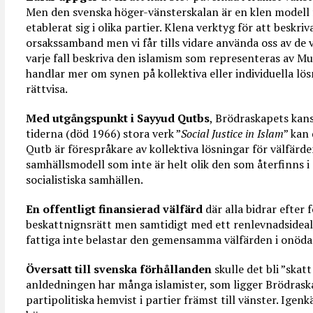
Men den svenska höger-vänsterskalan är en klen modell f
etablerat sig i olika partier. Klena verktyg för att beskr
orsakssamband men vi får tills vidare använda oss av de ve
varje fall beskriva den islamism som representeras av M
handlar mer om synen på kollektiva eller individuella lös
rättvisa.
Med utgångspunkt i Sayyud Qutbs
, Brödraskapets kan
tiderna (död 1966) stora verk ”
Social Justice in Islam
” kan
Qutb är förespråkare av kollektiva lösningar för välfärd
samhällsmodell som inte är helt olik den som återfinns i
socialistiska samhällen.
En offentligt finansierad välfärd
där alla bidrar efter
beskattnignsrätt men samtidigt med ett renlevnadsideal f
fattiga inte belastar den gemensamma välfärden i onöda
Översatt till svenska förhållanden
skulle det bli ”skatt
anldedningen har många islamister, som ligger Brödraska
partipolitiska hemvist i partier främst till vänster. Ige