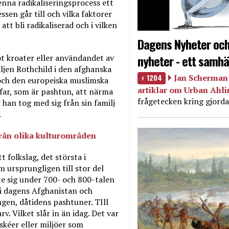
denna radikaliseringsprocess ett
ssen går till och vilka faktorer
tt bli radikaliserad och i vilken
Dagens Nyheter och
nyheter - ett samhä
ot kroater eller användandet av
iljen Rothchild i den afghanska
1204
Jan Scherman 
 och den europeiska muslimska
artiklar om Urban Ahl
afar, som är pashtun, att närma
frågetecken kring gjorda
t han tog med sig från sin familj
.
från olika kulturområden
 folkslag, det största i
 ursprungligen till stor del
te sig under 700- och 800-talen
 i dagens Afghanistan och
ngen, dåtidens pashtuner. TIll
v. Vilket slår in än idag. Det var
oskéer eller miljöer som