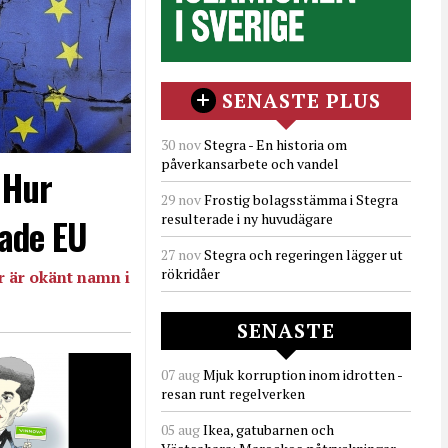
SENASTE PLUS
30 nov
Stegra - En historia om
påverkansarbete och vandel
- Hur
29 nov
Frostig bolagsstämma i Stegra
resulterade i ny huvudägare
ade EU
27 nov
Stegra och regeringen lägger ut
rökridåer
 är okänt namn i
SENASTE
07 aug
Mjuk korruption inom idrotten -
resan runt regelverken
05 aug
Ikea, gatubarnen och