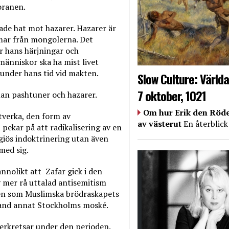
oranen.
sade hat mot hazarer. Hazarer är
mar från mongolerna. Det
er hans härjningar och
människor ska ha mist livet
under hans tid vid makten.
Slow Culture: Världa
7 oktober, 1021
lan pashtuner och hazarer.
Om hur Erik den Röde
tverka, den form av
av västerut
En återblick
 pekar på att radikalisering av en
igiös indoktrinering utan även
med sig.
annolikt att Zafar gick i den
v mer rå uttalad antisemitism
den som Muslimska brödraskapets
land annat Stockholms moské.
terkretsar under den perioden.