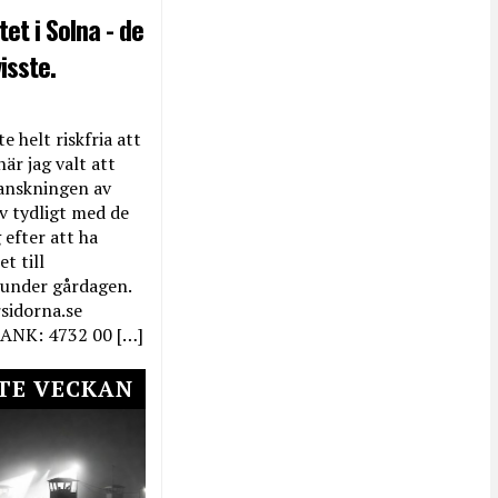
et i Solna - de
isste.
e helt riskfria att
när jag valt att
anskningen av
ev tydligt med de
efter att ha
t till
 under gårdagen.
rsidorna.se
ANK: 4732 00 […]
TE VECKAN