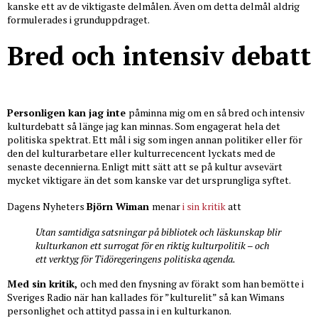
kanske ett av de viktigaste delmålen. Även om detta delmål aldrig
formulerades i grunduppdraget.
Bred och intensiv debatt
Personligen kan jag inte
påminna mig om en så bred och intensiv
kulturdebatt så länge jag kan minnas. Som engagerat hela det
politiska spektrat. Ett mål i sig som ingen annan politiker eller för
den del kulturarbetare eller kulturrecencent lyckats med de
senaste decennierna. Enligt mitt sätt att se på kultur avsevärt
mycket viktigare än det som kanske var det ursprungliga syftet.
Dagens Nyheters
Björn Wiman
menar
i sin kritik
att
Utan samtidiga satsningar på bibliotek och läskunskap blir
kulturkanon ett surrogat för en riktig kulturpolitik – och
ett verktyg för Tidöregeringens politiska agenda.
Med sin kritik,
och med den fnysning av förakt som han bemötte i
Sveriges Radio när han kallades för ”kulturelit” så kan Wimans
personlighet och attityd passa in i en kulturkanon.