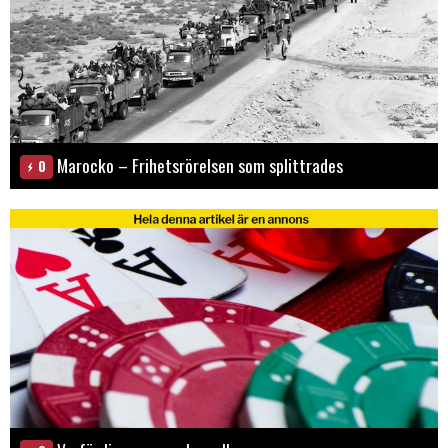
Marocko – Frihetsrörelsen som splittrades
0