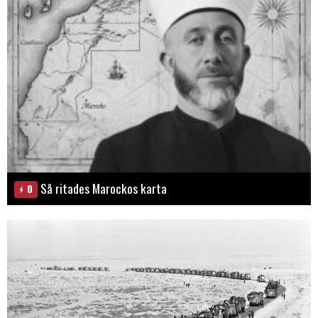
Så ritades Marockos karta
0