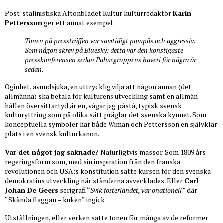
Post-stalinistiska Aftonbladet Kultur kulturredaktör
Karin
Pettersson
ger ett annat exempel:
Tonen på pressträffen var samtidigt pompös och aggressiv.
Som någon skrev på Bluesky: detta var den konstigaste
presskonferensen sedan Palmegruppens haveri för några år
sedan.
Oginhet, avundsjuka, en uttrycklig vilja att någon annan (det
allmänna) ska betala för kulturens utveckling samt en allmän
hållen översittartyd är en, vågar jag påstå, typisk svensk
kulturyttring som på olika sätt präglar det svenska kynnet. Som
konceptuella symboler har både Wiman och Pettersson en självklar
plats i en svensk kulturkanon.
Var det något jag saknade
? Naturligtvis massor. Som 1809 års
regeringsform som, med sin inspiration från den franska
revolutionen och USA:s konstitution satte kursen för den svenska
demokratins utveckling när ständerna avvecklades. Eller
Carl
Johan De Geers
serigrafi “
Svik fosterlandet, var onationell”
där
“Skända flaggan – kuken” ingick
Utställningen, eller verken satte tonen för många av de reformer