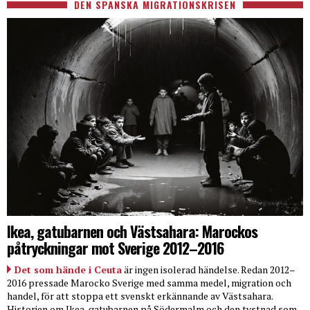
DEN SPANSKA MIGRATIONSKRISEN
Ikea, gatubarnen och Västsahara: Marockos
påtryckningar mot Sverige 2012–2016
Det som hände i Ceuta
är ingen isolerad händelse. Redan 2012–
2016 pressade Marocko Sverige med samma medel, migration och
handel, för att stoppa ett svenskt erkännande av Västsahara.
Historien om Ikea, gatubarnen på Södermalm och den tystnad som