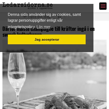
Ledarsidorna.se
Denna sida använder sig av cookies, samt
Tipsa oss idag
lagrar personuppgifter enligt vår
Därför måste champagne till kräftor ingå i en
integritetspolicy
Läs mer
svensk kulturkanon
Jag accepterar