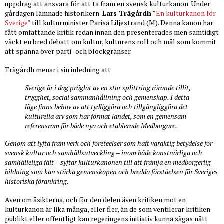
uppdrag att ansvara för att ta fram en svensk kulturkanon. Under
gårdagen lämnade historikern
Lars Trägårdh
”
En kulturkanon för
Sverige”
till kulturminister Parisa Liljestrand (M). Denna kanon har
fått omfattande kritik redan innan den presenterades men samtidigt
väckt en bred debatt om kultur, kulturens roll och mål som kommit
att spänna över parti- och blockgränser.
Trägårdh menar i sin inledning att
Sverige är i dag präglat av en stor splittring rörande tillit,
trygghet, social sammanhållning och gemenskap. I detta
läge finns behov av att tydliggöra och tillgängliggöra det
kulturella arv som har format landet, som en gemensam
referensram för både nya och etablerade Medborgare.
Genom att lyfta fram verk och företeelser som haft varaktig betydelse för
svensk kultur och samhällsutveckling – inom både konstnärliga och
samhälleliga fält – syftar kulturkanonen till att främja en medborgerlig
bildning som kan stärka gemenskapen och bredda förståelsen för Sveriges
historiska förankring.
Även om åsikterna, och för den delen även kritiken mot en
kulturkanon är lika många, eller fler, än de som ventilerar kritiken
publikt eller offentligt kan regeringens initiativ kunna sägas nått