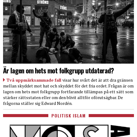
Är lagen om hets mot folkgrupp utdaterad?
Två uppmärksammade fall
visar hur svårt det är att dra gränsen
mellan skyddet mot hat och skyddet för det fria ordet. Frågan är om
lagen om hets mot folkgrupp fortfarande tillämpas på ett sätt som
stärker rättsstaten eller om den blivit alltför oförutsägbar. De
frågorna ställer sig Edward Nordén.
POLITISK ISLAM