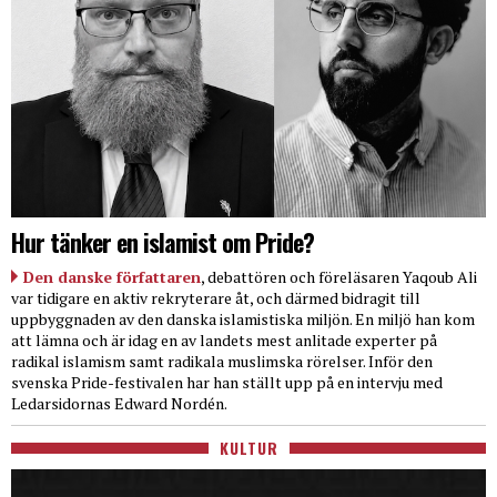
Hur tänker en islamist om Pride?
Den danske författaren
, debattören och föreläsaren Yaqoub Ali
var tidigare en aktiv rekryterare åt, och därmed bidragit till
uppbyggnaden av den danska islamistiska miljön. En miljö han kom
att lämna och är idag en av landets mest anlitade experter på
radikal islamism samt radikala muslimska rörelser. Inför den
svenska Pride-festivalen har han ställt upp på en intervju med
Ledarsidornas Edward Nordén.
KULTUR