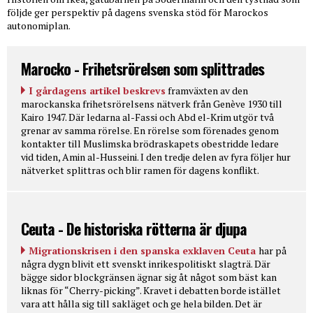
följde ger perspektiv på dagens svenska stöd för Marockos
autonomiplan.
Marocko - Frihetsrörelsen som splittrades
I gårdagens artikel beskrevs
framväxten av den
marockanska frihetsrörelsens nätverk från Genève 1930 till
Kairo 1947. Där ledarna al-Fassi och Abd el-Krim utgör två
grenar av samma rörelse. En rörelse som förenades genom
kontakter till Muslimska brödraskapets obestridde ledare
vid tiden, Amin al-Husseini. I den tredje delen av fyra följer hur
nätverket splittras och blir ramen för dagens konflikt.
Ceuta - De historiska rötterna är djupa
Migrationskrisen i den spanska exklaven Ceuta
har på
några dygn blivit ett svenskt inrikespolitiskt slagträ. Där
bägge sidor blockgränsen ägnar sig åt något som bäst kan
liknas för “Cherry-picking”. Kravet i debatten borde istället
vara att hålla sig till sakläget och ge hela bilden. Det är