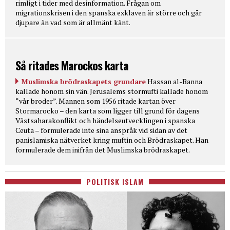
rimligt i tider med desinformation. Frågan om
migrationskrisen i den spanska exklaven är större och går
djupare än vad som är allmänt känt.
Så ritades Marockos karta
Muslimska brödraskapets grundare
Hassan al-Banna
kallade honom sin vän. Jerusalems stormufti kallade honom
“vår broder”. Mannen som 1956 ritade kartan över
Stormarocko – den karta som ligger till grund för dagens
Västsaharakonflikt och händelseutvecklingen i spanska
Ceuta – formulerade inte sina anspråk vid sidan av det
panislamiska nätverket kring muftin och Brödraskapet. Han
formulerade dem inifrån det Muslimska brödraskapet.
POLITISK ISLAM