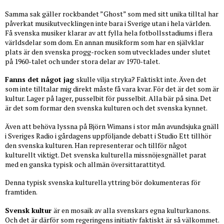
Samma sak gäller rockbandet ”Ghost” som med sitt unika tilltal har
påverkat musikutvecklingen inte bara i Sverige utan i hela världen.
Få svenska musiker klarar av att fylla hela fotbollsstadiums i flera
världsdelar som dom. En annan musikform som har en självklar
plats är den svenska progg-rocken som utvecklades under slutet
på 1960-talet och under stora delar av 1970-talet.
Fanns det något jag
skulle vilja stryka? Faktiskt inte. Även det
som inte tilltalar mig direkt måste få vara kvar. För det är det som är
kultur. Lager på lager, pusselbit för pusselbit. Alla bär på sina. Det
är det som formar den svenska kulturen och det svenska kynnet.
Även att behöva lyssna på Björn Wimans i stor mån avundsjuka gnäll
i Sveriges Radio i gårdagens uppföljande debatt i Studio Ett tillhör
den svenska kulturen. Han representerar och tillför något
kulturellt viktigt. Det svenska kulturella missnöjesgnället parat
med en ganska typisk och allmän översittarattityd.
Denna typisk svenska kulturella yttring bör dokumenteras för
framtiden.
Svensk kultur
är en mosaik av alla svenskars egna kulturkanons.
Och det är därför som regeringens initiativ faktiskt är så välkommet.