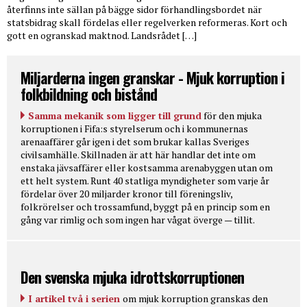
återfinns inte sällan på bägge sidor förhandlingsbordet när
statsbidrag skall fördelas eller regelverken reformeras. Kort och
gott en ogranskad maktnod. Landsrådet […]
Miljarderna ingen granskar - Mjuk korruption i
folkbildning och bistånd
Samma mekanik som ligger till grund
för den mjuka
korruptionen i Fifa:s styrelserum och i kommunernas
arenaaffärer går igen i det som brukar kallas Sveriges
civilsamhälle. Skillnaden är att här handlar det inte om
enstaka jävsaffärer eller kostsamma arenabyggen utan om
ett helt system. Runt 40 statliga myndigheter som varje år
fördelar över 20 miljarder kronor till föreningsliv,
folkrörelser och trossamfund, byggt på en princip som en
gång var rimlig och som ingen har vågat överge — tillit.
Den svenska mjuka idrottskorruptionen
I artikel två i serien
om mjuk korruption granskas den