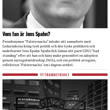
Vem fan är Jens Spahn?
Pseudonymen “Palsternacka” inleder sitt samarbete med
Ledarsidorna kring tysk politik och den tyske politikern och
underbarnet Jens Spahn. Spahn fick lämna sitt parti CDU i “bad
standing” efter att han och hans make genomfört en adoption
genom surrogatmödraskap. Detta, och om politisk arrogans,
reflekterar "Palsternacka" om i dagens artikel.
YTTRANDEFRIHET