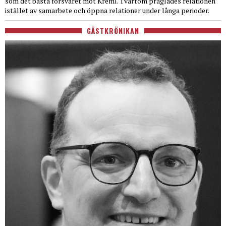
som det bästa försvaret mot Kreml. Tvärtom präglades relationen
istället av samarbete och öppna relationer under långa perioder.
GÄSTKRÖNIKAN