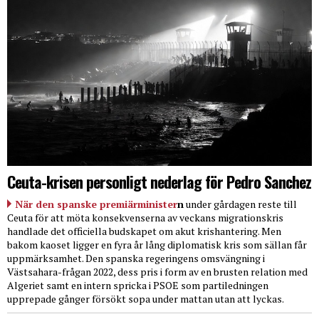
Ceuta-krisen personligt nederlag för Pedro Sanchez
När den spanske premiärminister
n
under gårdagen reste till
Ceuta för att möta konsekvenserna av veckans migrationskris
handlade det officiella budskapet om akut krishantering. Men
bakom kaoset ligger en fyra år lång diplomatisk kris som sällan får
uppmärksamhet. Den spanska regeringens omsvängning i
Västsahara-frågan 2022, dess pris i form av en brusten relation med
Algeriet samt en intern spricka i PSOE som partiledningen
upprepade gånger försökt sopa under mattan utan att lyckas.