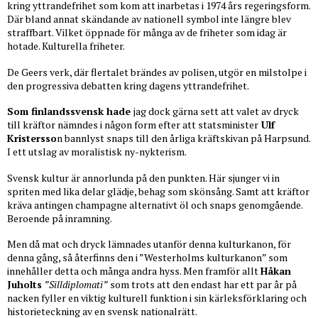
kring yttrandefrihet som kom att inarbetas i 1974 års regeringsform.
Där bland annat skändande av nationell symbol inte längre blev
straffbart. Vilket öppnade för många av de friheter som idag är
hotade. Kulturella friheter.
De Geers verk, där flertalet brändes av polisen, utgör en milstolpe i
den progressiva debatten kring dagens yttrandefrihet.
Som finlandssvensk hade
jag dock gärna sett att valet av dryck
till kräftor nämndes i någon form efter att statsminister
Ulf
Kristersso
n bannlyst snaps till den årliga kräftskivan på Harpsund.
I ett utslag av moralistisk ny-nykterism.
Svensk kultur är annorlunda på den punkten. Här sjunger vi in
spriten med lika delar glädje, behag som skönsång. Samt att kräftor
kräva antingen champagne alternativt öl och snaps genomgående.
Beroende på inramning.
Men då mat och dryck lämnades utanför denna kulturkanon, för
denna gång, så återfinns den i ”Westerholms kulturkanon” som
innehåller detta och många andra hyss. Men framför allt
Håkan
Juholts
”Silldiplomati”
som trots att den endast har ett par år på
nacken fyller en viktig kulturell funktion i sin kärleksförklaring och
historieteckning av en svensk nationalrätt.