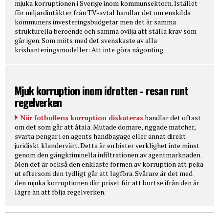
mjuka korruptionen i Sverige inom kommunsektorn. Istället
för miljardintäkter från TV-avtal handlar det om enskilda
kommuners investeringsbudgetar men det är samma
strukturella beroende och samma ovilja att ställa krav som
går igen. Som möts med det svenskaste av alla
krishanteringsmodeller: Att inte göra någonting.
Mjuk korruption inom idrotten - resan runt
regelverken
När fotbollens korruption diskuteras
handlar det oftast
om det som går att åtala. Mutade domare, riggade matcher,
svarta pengar i en agents handbagage eller annat direkt
juridiskt klandervärt. Detta är en bister verklighet inte minst
genom den gängkriminella infiltrationen av agentmarknaden.
Men det är också den enklaste formen av korruption att peka
ut eftersom den tydligt går att lagföra. Svårare är det med
den mjuka korruptionen där priset för att bortse ifrån den är
lägre än att följa regelverken.