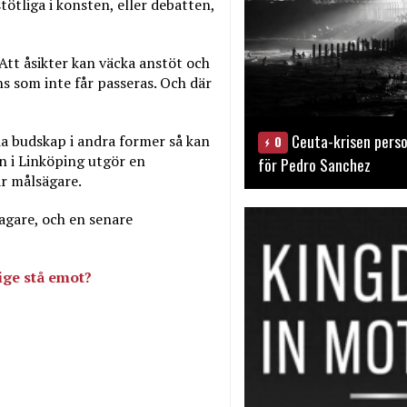
ötliga i konsten, eller debatten,
 Att åsikter kan väcka anstöt och
s som inte får passeras. Och där
Ceuta-krisen perso
a budskap i andra former så kan
0
n i Linköping utgör en
för Pedro Sanchez
ar målsägare.
agare, och en senare
ige stå emot?