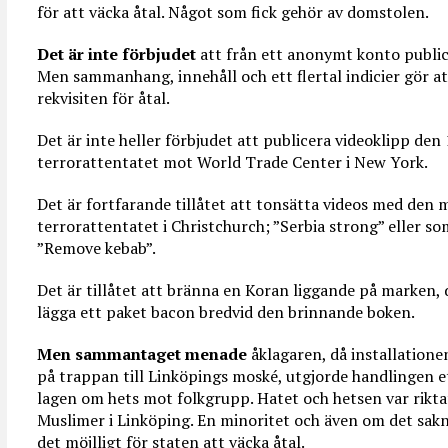
för att väcka åtal. Något som fick gehör av domstolen.
Det är inte förbjudet
att från ett anonymt konto publi
Men sammanhang, innehåll och ett flertal indicier gör at
rekvisiten för åtal.
Det är inte heller förbjudet att publicera videoklipp de
terrorattentatet mot World Trade Center i New York.
Det är fortfarande tillåtet att tonsätta videos med den
terrorattentatet i Christchurch; ”Serbia strong” eller 
”Remove kebab”.
Det är tillåtet att bränna en Koran liggande på marken, d
lägga ett paket bacon bredvid den brinnande boken.
Men sammantaget menade
åklagaren, då installatione
på trappan till Linköpings moské, utgjorde handlingen e
lagen om hets mot folkgrupp. Hatet och hetsen var rikta
Muslimer i Linköping. En minoritet och även om det sak
det möjlligt för staten att väcka åtal.