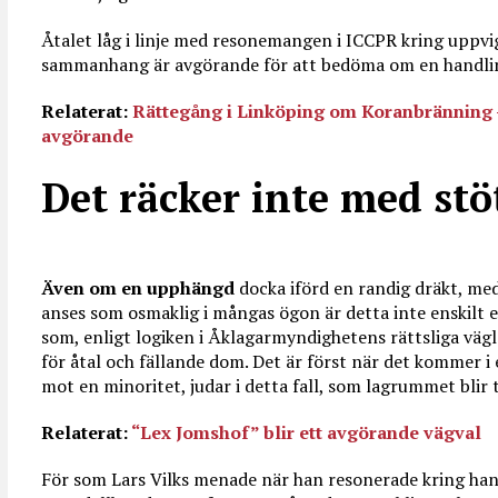
Åtalet låg i linje med resonemangen i ICCPR kring uppvig
sammanhang är avgörande för att bedöma om en handling
Relaterat:
Rättegång i Linköping om Koranbränning 
avgörande
Det räcker inte med stö
Även om en upphängd
docka iförd en randig dräkt, m
anses som osmaklig i mångas ögon är detta inte enskilt e
som, enligt logiken i Åklagarmyndighetens rättsliga vägle
för åtal och fällande dom. Det är först när det kommer i
mot en minoritet, judar i detta fall, som lagrummet blir 
Relaterat:
“Lex Jomshof” blir ett avgörande vägval
För som Lars Vilks menade när han resonerade kring han