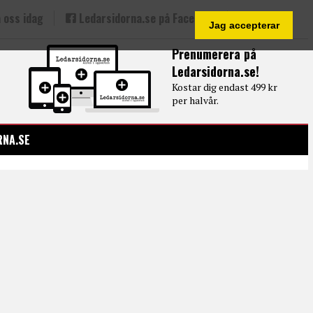
 oss idag
Ledarsidorna.se på Facebook
Jag accepterar
Prenumerera på
Ledarsidorna.se!
Kostar dig endast 499 kr
per halvår.
RNA.SE