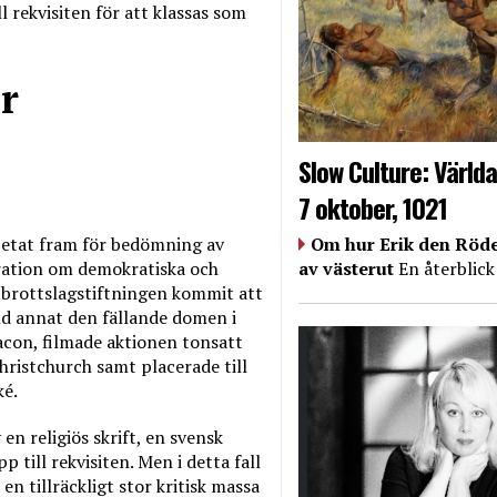
l rekvisiten för att klassas som
r
Slow Culture: Världa
7 oktober, 1021
Om hur Erik den Röde
etat fram för bedömning av
av västerut
En återblick
laration om demokratiska och
tbrottslagstiftningen kommit att
and annat den fällande domen i
con, filmade aktionen tonsatt
hristchurch samt placerade till
ké.
en religiös skrift, en svensk
 till rekvisiten. Men i detta fall
 en tillräckligt stor kritisk massa