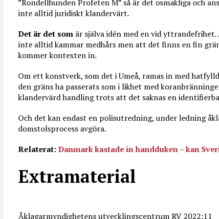
”Rondellhunden Profeten M” så är det osmakliga och anst
inte alltid juridiskt klandervärt.
Det är det som
är själva idén med en vid yttrandefrihet.
inte alltid kammar medhårs men att det finns en fin grän
kommer kontexten in.
Om ett konstverk, som det i Umeå, ramas in med hatfylld
den gräns ha passerats som i likhet med koranbränninge
klandervärd handling trots att det saknas en identifierb
Och det kan endast en polisutredning, under ledning åkl
domstolsprocess avgöra.
Relaterat:
Danmark kastade in handduken – kan Sver
Extramaterial
Åklagarmyndighetens utvecklingscentrum RV 2022:11