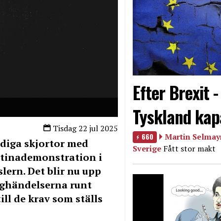
Efter Brexit 
Tyskland kap
Tisdag 22 jul 2025
660
Martin Selmayr
ndiga skjortor med
Sverige
Fått stor makt
stinademonstration i
ern. Det blir nu upp
inghändelserna runt
ill de krav som ställs