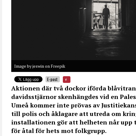
Image by jeswin on Freepik
E-post
Aktionen där två dockor iförda blåvitra
davidsstjärnor skenhängdes vid en Pale
Umeå kommer inte prövas av Justitiekansl
till polis och åklagare att utreda om kr
installationen gör att helheten når upp t
för åtal för hets mot folkgrupp.