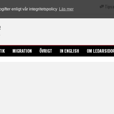
Tipsa
fter enligt vår integritetspolicy
Läs mer
Ledarsidorna.se
TIK
MIGRATION
ÖVRIGT
IN ENGLISH
OM LEDARSIDO