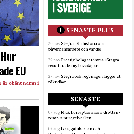
SENASTE PLUS
30 nov
Stegra - En historia om
påverkansarbete och vandel
- Hur
29 nov
Frostig bolagsstämma i Stegra
resulterade i ny huvudägare
ade EU
27 nov
Stegra och regeringen lägger ut
rökridåer
 är okänt namn i
SENASTE
07 aug
Mjuk korruption inom idrotten -
resan runt regelverken
05 aug
Ikea, gatubarnen och