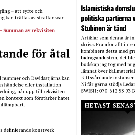
Islamistiska domslut
ling – att syfte och
politiska partierna v
 kan träffas av straffansvar.
Stubinen är tänd
– Summan av rekvisiten
Artiklar som denna är int
skriva. Framför allt inte 
tande för åtal
kombinera detta med gr
bidragsindustrin, det bl
budskap jag tog med mig 
lämnat över källmateriale
rättsvårdande instanser
ed nummer och Davidsstjärna kan
Ni får gärna stödja Leda
n händelse eller installation
SWISH: 070-612 53 93 B
dning, når upp till rekvisiten
 en kontext som förstärker hatet
HETAST SENAS
tillämpbart.
s definierande konstverk