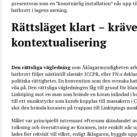
presenteras som en ”konstnärlig installation” når upp til
hatbrott i lagens mening.
Rättsläget klart – kräve
kontextualisering
Den rättsliga vägledning
som Åklagarmyndigheten arb
hatbrott följer nästintill slaviskt ICCPR, eller FN:s dek
politiska rättigheter. En konvention som den svenska ha
vila på. Den rättsliga vägledningen låg till grund för bl
Linköping mot en man som brände en koran inlindad i ba
till ett musikstycke som kunde kopplas till massakern i C
slut den brända koranen på trappan till Linköpings mos
Målet var principiellt intressant eftersom skändandet av 
tolkning och översättning av Koranen, inte enskilt når upp
lades fler rekvisit till vilket, enligt åklagaren, byggde upp