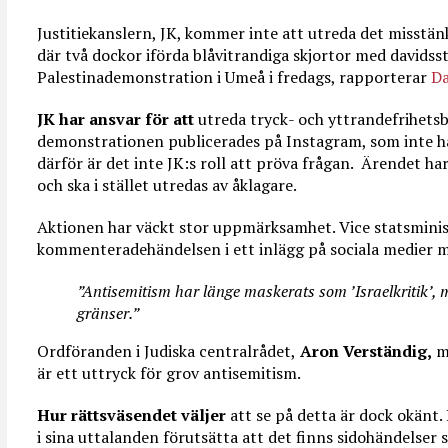
Justitiekanslern, JK, kommer inte att utreda det misstän
där två dockor iförda blåvitrandiga skjortor med davidss
Palestinademonstration i Umeå i fredags, rapporterar
D
JK har ansvar för att
utreda tryck- och yttrandefrihetsb
demonstrationen publicerades på Instagram, som inte h
därför är det inte JK:s roll att pröva frågan. Ärendet har 
och ska i stället utredas av åklagare.
Aktionen har väckt stor uppmärksamhet. Vice statsmini
kommenteradehändelsen i ett inlägg på sociala medier 
”Antisemitism har länge maskerats som ’Israelkritik’, m
gränser.”
Ordföranden i Judiska centralrådet,
Aron Verständig,
me
är ett uttryck för grov antisemitism.
Hur rättsväsendet väljer
att se på detta är dock okänt
i sina uttalanden förutsätta att det finns sidohändelser