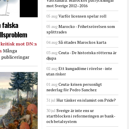
Västsahara: Marockos påtryckningar
mot Sverige 2012–2016
05 aug
Varför licensen spelar roll
 falska
05 aug
Marocko - Frihetsrörelsen som
llsproblem
splittrades
04 aug
Så ritades Marockos karta
kritisk mot DN:s
in
Många
03 aug
Ceuta - De historiska rötterna är
 publiceringar
djupa
02 aug
Ett kungadöme i rörelse - inte
utan risker
01 aug
Ceuta-krisen personligt
nederlag för Pedro Sanchez
31 jul
Hur tänker en islamist om Pride?
30 jul
Sverige är inte ens ur
startblocken i reformeringen av bank-
och betalsystem