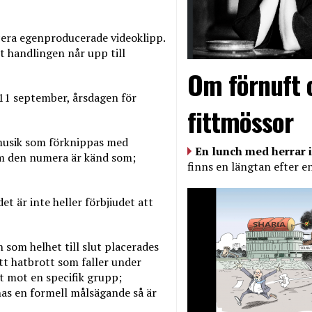
cera egenproducerade videoklipp.
t handlingen når upp till
Om förnuft 
n 11 september, årsdagen för
fittmössor
 musik som förknippas med
En lunch med herrar i
som den numera är känd som;
finns en längtan efter e
et är inte heller förbjiudet att
n som helhet till slut placerades
tt hatbrott som faller under
t mot en specifik grupp;
nas en formell målsägande så är