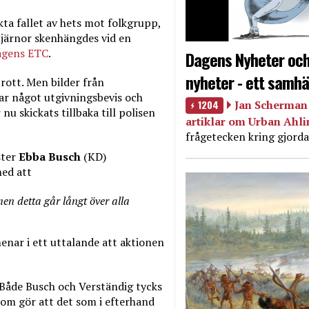
kta fallet av hets mot folkgrupp,
tjärnor skenhängdes vid en
agens ETC
.
Dagens Nyheter och
nyheter - ett samhä
rott. Men bilder från
ar något utgivningsbevis och
1204
Jan Scherman 
nu skickats tillbaka till polisen
artiklar om Urban Ahl
frågetecken kring gjorda
ster
Ebba Busch
(KD)
med att
en detta går långt över alla
nar i ett uttalande att aktionen
. Både Busch och Verständig tycks
 som gör att det som i efterhand