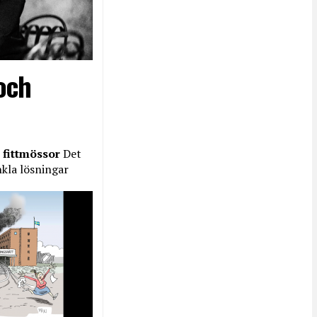
och
 fittmössor
Det
nkla lösningar