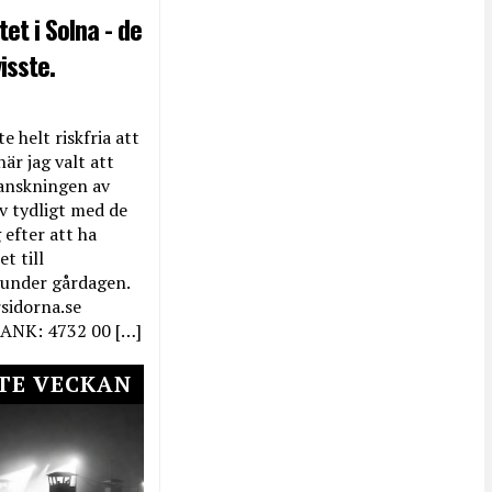
et i Solna - de
isste.
e helt riskfria att
när jag valt att
anskningen av
ev tydligt med de
efter att ha
t till
 under gårdagen.
rsidorna.se
ANK: 4732 00 […]
TE VECKAN