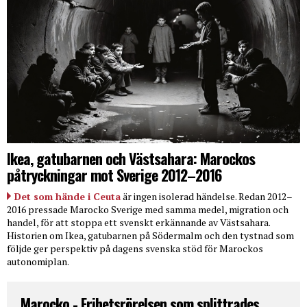
Ikea, gatubarnen och Västsahara: Marockos
påtryckningar mot Sverige 2012–2016
Det som hände i Ceuta
är ingen isolerad händelse. Redan 2012–
2016 pressade Marocko Sverige med samma medel, migration och
handel, för att stoppa ett svenskt erkännande av Västsahara.
Historien om Ikea, gatubarnen på Södermalm och den tystnad som
följde ger perspektiv på dagens svenska stöd för Marockos
autonomiplan.
Marocko - Frihetsrörelsen som splittrades