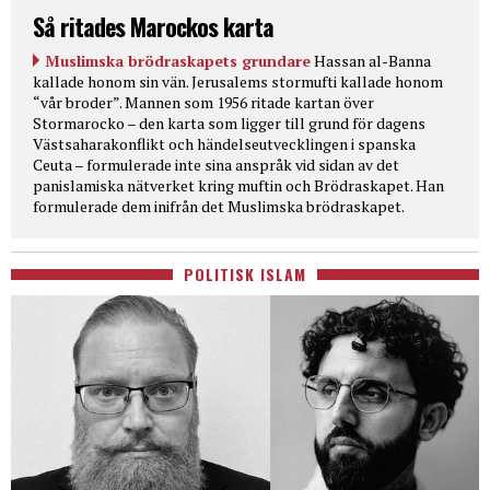
Så ritades Marockos karta
Muslimska brödraskapets grundare
Hassan al-Banna
kallade honom sin vän. Jerusalems stormufti kallade honom
“vår broder”. Mannen som 1956 ritade kartan över
Stormarocko – den karta som ligger till grund för dagens
Västsaharakonflikt och händelseutvecklingen i spanska
Ceuta – formulerade inte sina anspråk vid sidan av det
panislamiska nätverket kring muftin och Brödraskapet. Han
formulerade dem inifrån det Muslimska brödraskapet.
POLITISK ISLAM