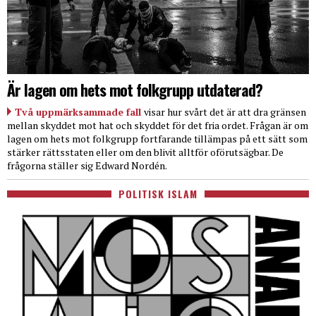
Är lagen om hets mot folkgrupp utdaterad?
Två uppmärksammade fall
visar hur svårt det är att dra gränsen
mellan skyddet mot hat och skyddet för det fria ordet. Frågan är om
lagen om hets mot folkgrupp fortfarande tillämpas på ett sätt som
stärker rättsstaten eller om den blivit alltför oförutsägbar. De
frågorna ställer sig Edward Nordén.
POLITISK ISLAM