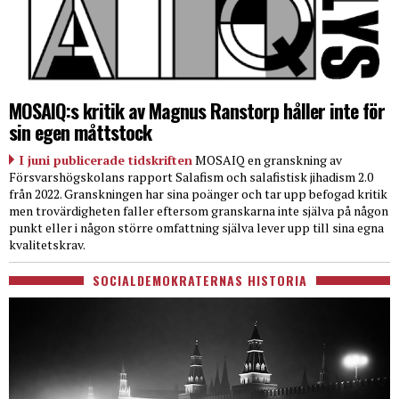
MOSAIQ:s kritik av Magnus Ranstorp håller inte för
sin egen måttstock
I juni publicerade tidskriften
MOSAIQ en granskning av
Försvarshögskolans rapport Salafism och salafistisk jihadism 2.0
från 2022. Granskningen har sina poänger och tar upp befogad kritik
men trovärdigheten faller eftersom granskarna inte själva på någon
punkt eller i någon större omfattning själva lever upp till sina egna
kvalitetskrav.
SOCIALDEMOKRATERNAS HISTORIA