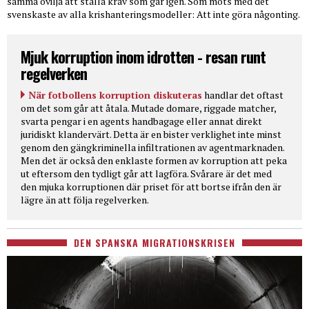
samma ovilja att ställa krav som går igen. Som möts med det
svenskaste av alla krishanteringsmodeller: Att inte göra någonting.
Mjuk korruption inom idrotten - resan runt
regelverken
När fotbollens korruption diskuteras
handlar det oftast
om det som går att åtala. Mutade domare, riggade matcher,
svarta pengar i en agents handbagage eller annat direkt
juridiskt klandervärt. Detta är en bister verklighet inte minst
genom den gängkriminella infiltrationen av agentmarknaden.
Men det är också den enklaste formen av korruption att peka
ut eftersom den tydligt går att lagföra. Svårare är det med
den mjuka korruptionen där priset för att bortse ifrån den är
lägre än att följa regelverken.
DEN SPANSKA MIGRATIONSKRISEN