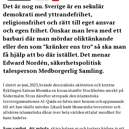
Det är nog nu. Sverige är en sekulär
demokrati med yttrandefrihet,
religionsfrihet och rätt till eget ansvar
och egen frihet. Önskar man leva med ett
barbari där man mördar oliktänkande
eller den som ”kränker ens tro” så ska man
få hjälp att bo där istället. Det menar
Edward Nordén, säkerhetspolitisk
talesperson Medborgerlig Samling.
I slutet av juni, 2023, brände den irakiske aktivisten och kristne
flyktingen Salwan Momika en koran utanför Stockholms moské på
Södermalm. Strax därefter utropade den islamistiska
terroroganisationen Al-Qaida en fatwa mot honom och uppmanade
till att han skulle mördas. Likaså hade libanesiska terrorister och
allsköns islamistiska dårar över hela världen uttalat mordhot för
hans hädelse.
Som vanligt. Att mörda,
skära halsen av och tortera hädare är ett