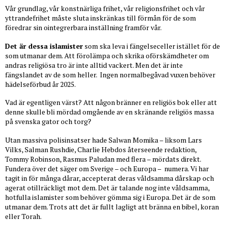
Vår grundlag, vår konstnärliga frihet, vår religionsfrihet och vår
yttrandefrihet måste sluta inskränkas till förmån för de som
föredrar sin ointegrerbara inställning framför vår.
Det är dessa islamister
som ska leva i fängelseceller istället för de
som utmanar dem. Att förolämpa och skrika oförskämdheter om
andras religiösa tro är inte alltid vackert. Men det är inte
fängslandet av de som heller. Ingen normalbegåvad vuxen behöver
hädelseförbud år 2025.
Vad är egentligen värst? Att någon bränner en religiös bok eller att
denne skulle bli mördad omgående av en skränande religiös massa
på svenska gator och torg?
Utan massiva polisinsatser hade Salwan Momika – liksom Lars
Vilks, Salman Rushdie, Charlie Hebdos återseende redaktion,
Tommy Robinson, Rasmus Paludan med flera – mördats direkt.
Fundera över det säger om Sverige – och Europa – numera. Vi har
tagit in för många dårar, accepterat deras våldsamma dårskap och
agerat otillräckligt mot dem. Det är talande nog inte våldsamma,
hotfulla islamister som behöver gömma sig i Europa. Det är de som
utmanar dem. Trots att det är fullt lagligt att bränna en bibel, koran
eller Torah.