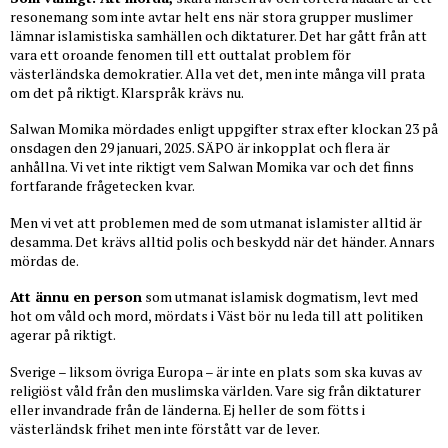
resonemang som inte avtar helt ens när stora grupper muslimer
lämnar islamistiska samhällen och diktaturer. Det har gått från att
vara ett oroande fenomen till ett outtalat problem för
västerländska demokratier. Alla vet det, men inte många vill prata
om det på riktigt. Klarspråk krävs nu.
Salwan Momika mördades enligt uppgifter strax efter klockan 23 på
onsdagen den 29 januari, 2025. SÄPO är inkopplat och flera är
anhållna. Vi vet inte riktigt vem Salwan Momika var och det finns
fortfarande frågetecken kvar.
Men vi vet att problemen med de som utmanat islamister alltid är
desamma. Det krävs alltid polis och beskydd när det händer. Annars
mördas de.
Att ännu en person
som utmanat islamisk dogmatism, levt med
hot om våld och mord, mördats i Väst bör nu leda till att politiken
agerar på riktigt.
Sverige – liksom övriga Europa – är inte en plats som ska kuvas av
religiöst våld från den muslimska världen. Vare sig från diktaturer
eller invandrade från de länderna. Ej heller de som fötts i
västerländsk frihet men inte förstått var de lever.