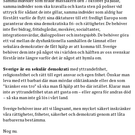
Samma individer som firade massakern den 7 oktober på judar,
samma individer som ska kravalla och kasta sten på poliser vid
uttryck för sådant de inte gillar, samma individer som aldrig har
förstått varför de flytt sina diktaturer till ett fredligt Europa som
garanterar dem sina demokratiska fri- och rättigheter. De behöver
inte fler bidrag, fritidsgårdar, moskéer, socialtanter,
integrationsvärdar, dialogpoliser och instegsjobb. De behöver göra
ett val mellan de dysfunktionella samhällen de lämnat eller
sekulära demokratier de fått hjälp av att komma till. Sverige
behöver dem inte på något vis i världen och hälften av oss svenskar
förstår inte längre varför det är något att hymla om.
Sverige är en sekulär demokrati
med yttrandefrihet,
religionsfrihet och rätt till eget ansvar och egen frihet. Önskar man
leva med ett barbari där man mördar oliktänkande eller den som
”kränker ens tro” så ska man få hjälp att bo där istället. Klarar man
inte av yttrandefrihet utan att gasta om – eller agera för andras död
– så ska man inte gå lös i vårt land.
Sverige behöver inse att vi långsamt, men mycket säkert inskränker
våra rättigheter, friheter, säkerhet och demokrati genom att låta
barbarerna bestämma.
Nog nu.