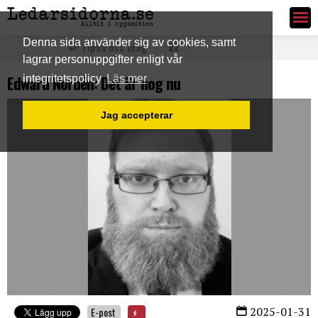
Ledarsidorna.se
Denna sida använder sig av cookies, samt
Tipsa oss idag
lagrar personuppgifter enligt vår
Edward Nordén: Det är nog nu
integritetspolicy
Läs mer
Jag accepterar
2025-01-31
E-post