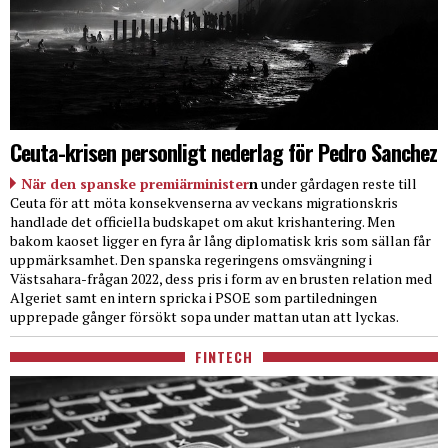
Ceuta-krisen personligt nederlag för Pedro Sanchez
När den spanske premiärminister
n
under gårdagen reste till
Ceuta för att möta konsekvenserna av veckans migrationskris
handlade det officiella budskapet om akut krishantering. Men
bakom kaoset ligger en fyra år lång diplomatisk kris som sällan får
uppmärksamhet. Den spanska regeringens omsvängning i
Västsahara-frågan 2022, dess pris i form av en brusten relation med
Algeriet samt en intern spricka i PSOE som partiledningen
upprepade gånger försökt sopa under mattan utan att lyckas.
FINTECH