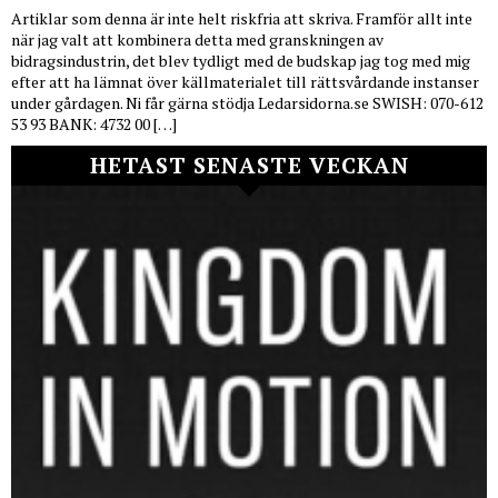
Artiklar som denna är inte helt riskfria att skriva. Framför allt inte
när jag valt att kombinera detta med granskningen av
bidragsindustrin, det blev tydligt med de budskap jag tog med mig
efter att ha lämnat över källmaterialet till rättsvårdande instanser
under gårdagen. Ni får gärna stödja Ledarsidorna.se SWISH: 070-612
53 93 BANK: 4732 00 […]
HETAST SENASTE VECKAN