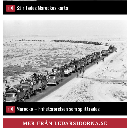
Så ritades Marockos karta
0
Marocko – Frihetsrörelsen som splittrades
0
MER FRÅN LEDARSIDORNA.SE