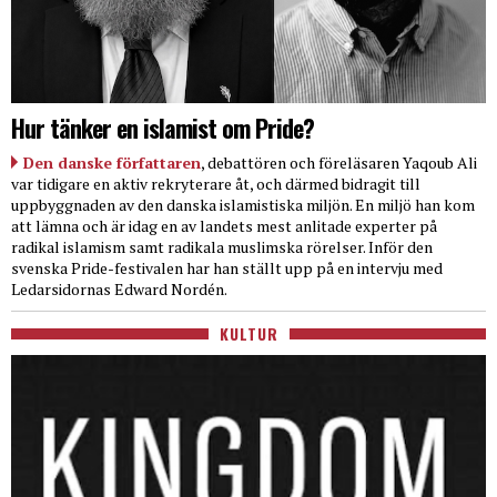
Hur tänker en islamist om Pride?
Den danske författaren
, debattören och föreläsaren Yaqoub Ali
var tidigare en aktiv rekryterare åt, och därmed bidragit till
uppbyggnaden av den danska islamistiska miljön. En miljö han kom
att lämna och är idag en av landets mest anlitade experter på
radikal islamism samt radikala muslimska rörelser. Inför den
svenska Pride-festivalen har han ställt upp på en intervju med
Ledarsidornas Edward Nordén.
KULTUR