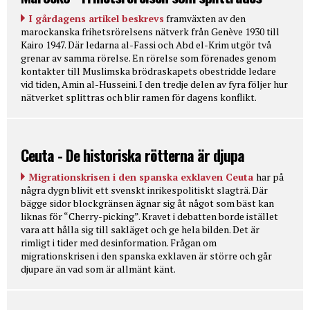
I gårdagens artikel beskrevs
framväxten av den
marockanska frihetsrörelsens nätverk från Genève 1930 till
Kairo 1947. Där ledarna al-Fassi och Abd el-Krim utgör två
grenar av samma rörelse. En rörelse som förenades genom
kontakter till Muslimska brödraskapets obestridde ledare
vid tiden, Amin al-Husseini. I den tredje delen av fyra följer hur
nätverket splittras och blir ramen för dagens konflikt.
Ceuta - De historiska rötterna är djupa
Migrationskrisen i den spanska exklaven Ceuta
har på
några dygn blivit ett svenskt inrikespolitiskt slagträ. Där
bägge sidor blockgränsen ägnar sig åt något som bäst kan
liknas för “Cherry-picking”. Kravet i debatten borde istället
vara att hålla sig till sakläget och ge hela bilden. Det är
rimligt i tider med desinformation. Frågan om
migrationskrisen i den spanska exklaven är större och går
djupare än vad som är allmänt känt.