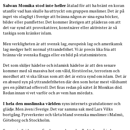
Salwan Momika stod inte heller
åtalad för att ha bränt en koran
utanför vad han skulle ha uttryckt om gruppen muslimer. Det är på
inget vis olagligt i Sverige att bränna någon av sina egna böcker,
bilder eller pamfletter. Det kommer återigen att pläderas om att
det var synd att provokatörer, konstnärer eller aktivister är så
taskiga som kränker islam.
Men verkligheten är att svensk lag, europeisk lag och amerikansk
lag medger helt normal yttrandefrihet. Vi är precis lika fria att
bränna vår svenska flagga eller en bild på statsministern.
Det som skiljer hädelse och islamisk hädelse är att den senare
kommer med så massiva hot om våld, förstörelse, terrorism och
mordhot att vi ska låtsas som att det är extra synd om islam. Det är
en absurd syn på yttrandefriheten där den som hotar mest våldsamt
ges en påhittad offerroll. Det firas redan på nätet åt Monikas död.
Redan innan vi vet varför och av vem han mördats.
I hela den muslimska världen
syns internets gratulationer och
glädje. Men även i Sverige. Det var samma sak med Lars Vilks
bortgång. Fyrverkerier och tårta bland svenska muslimer i Malmö,
Göteborg och Stockholm.