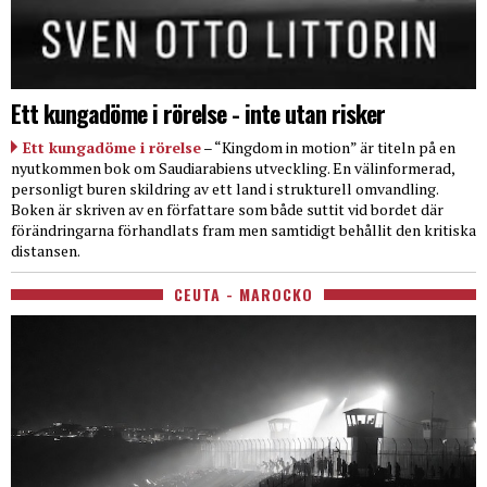
Ett kungadöme i rörelse - inte utan risker
Ett kungadöme i rörelse
– “Kingdom in motion” är titeln på en
nyutkommen bok om Saudiarabiens utveckling. En välinformerad,
personligt buren skildring av ett land i strukturell omvandling.
Boken är skriven av en författare som både suttit vid bordet där
förändringarna förhandlats fram men samtidigt behållit den kritiska
distansen.
CEUTA - MAROCKO