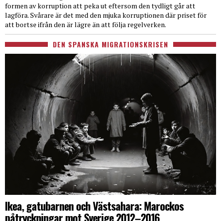
formen av korruption att peka ut eftersom den tydligt går att
lagföra. Svårare är det med den mjuka korruptionen där priset för
att bortse ifrån den är lägre än att följa regelverken.
DEN SPANSKA MIGRATIONSKRISEN
Ikea, gatubarnen och Västsahara: Marockos
påtryckningar mot Sverige 2012–2016