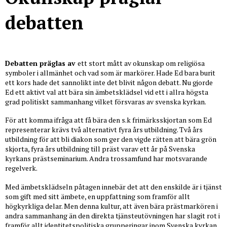
debatten
Debatten präglas av
ett stort mått av okunskap om religiösa
symboler i allmänhet och vad som är markörer. Hade Ed bara burit
ett kors hade det sannolikt inte det blivit någon debatt. Nu gjorde
Ed ett aktivt val att bära sin ämbetsklädsel vid ett i allra högsta
grad politiskt sammanhang vilket försvaras av svenska kyrkan.
För att komma ifråga att få bära den s.k frimärksskjortan som Ed
representerar krävs två alternativt fyra års utbildning. Två års
utbildning för att bli diakon som ger den vigde rätten att bära grön
skjorta, fyra års utbildning till präst varav ett år på Svenska
kyrkans prästseminarium. Andra trossamfund har motsvarande
regelverk.
Med ämbetsklädseln påtagen innebär det att den enskilde är i tjänst
som gift med sitt ämbete, en uppfattning som framför allt
högkyrkliga delar. Men denna kultur, att även bära prästmarkören i
andra sammanhang än den direkta tjänsteutövningen har slagit rot i
framför allt identitetspolitiska grupperingar inom Svenska kyrkan.