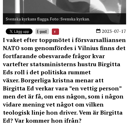
Svenska kyrkans flagga. Foto: Svenska kyrkan.
2023-07-17
E-post
I vaket efter toppmötet i försvarsalliansen
NATO som genomfördes i Vilnius finns det
fortfarande obesvarade frågor kvar
vartefter statsministerns hustru Birgitta
Eds roll i det politiska rummet
växer. Borgerliga kristna menar att
Birgitta Ed verkar vara ”en vettig person”
men det är få, om ens någon, som i någon
vidare mening vet något om vilken
teologisk linje hon driver. Vem är Birgitta
Ed?
Var kommer hon ifrån?