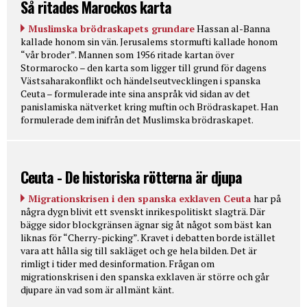
Så ritades Marockos karta
Muslimska brödraskapets grundare
Hassan al-Banna
kallade honom sin vän. Jerusalems stormufti kallade honom
“vår broder”. Mannen som 1956 ritade kartan över
Stormarocko – den karta som ligger till grund för dagens
Västsaharakonflikt och händelseutvecklingen i spanska
Ceuta – formulerade inte sina anspråk vid sidan av det
panislamiska nätverket kring muftin och Brödraskapet. Han
formulerade dem inifrån det Muslimska brödraskapet.
Ceuta - De historiska rötterna är djupa
Migrationskrisen i den spanska exklaven Ceuta
har på
några dygn blivit ett svenskt inrikespolitiskt slagträ. Där
bägge sidor blockgränsen ägnar sig åt något som bäst kan
liknas för “Cherry-picking”. Kravet i debatten borde istället
vara att hålla sig till sakläget och ge hela bilden. Det är
rimligt i tider med desinformation. Frågan om
migrationskrisen i den spanska exklaven är större och går
djupare än vad som är allmänt känt.