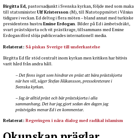
Birgitta Ed,
pastorsadjunkt i Svenska kyrkan, följde med som maka
till statsminister
Ulf Kristersson
(M), till Natotoppmötet i Vilnius
tidigare i veckan. Ed deltog i flera möten – bland annat med turkiske
presidentens hustru
Emine Erdogan
. Bilder på Ed i ämbetsdräkt,
svart prästskjorta och vit prästkrage, tillsammans med Emine
Erdogan iförd slöja publicerades internationell media.
Relaterat:
Så piskas Sverige till underkastelse
Birgitta Ed får stöd centralt inom kyrkan men kritiken har bitivis
varit hård från andra håll.
– Det finns inget som hindrar en präst att bära prästskjorta
när hen vill, säger Stefan Håkansson, pressekreterare i
Svenska kyrkan.
– Jag är alltid präst och bär prästskjorta i alla
sammanhang. Det har jag gjort sedan den dagen jag
prästvigdes menar Ed i en kommentar.
Relaterat:
Regeringen i nära dialog med radikal islamism
Okunskap präglar