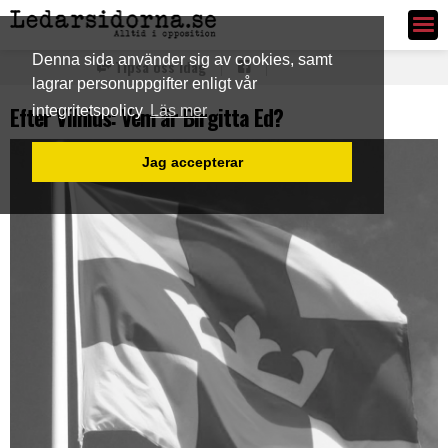
Ledarsidorna.se
Denna sida använder sig av cookies, samt
Tipsa oss idag
lagrar personuppgifter enligt vår
Efter Vilnius: Vem är Birgitta Ed?
integritetspolicy
Läs mer
Jag accepterar