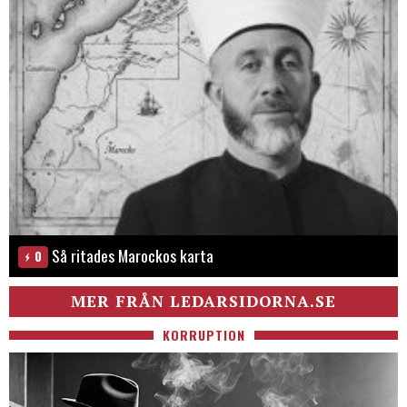
Så ritades Marockos karta
0
MER FRÅN LEDARSIDORNA.SE
KORRUPTION