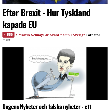
Efter Brexit - Hur Tyskland
kapade EU
660
Martin Selmayr är okänt namn i Sverige
Fått stor
makt
Dagens Nyheter och falska nyheter - ett