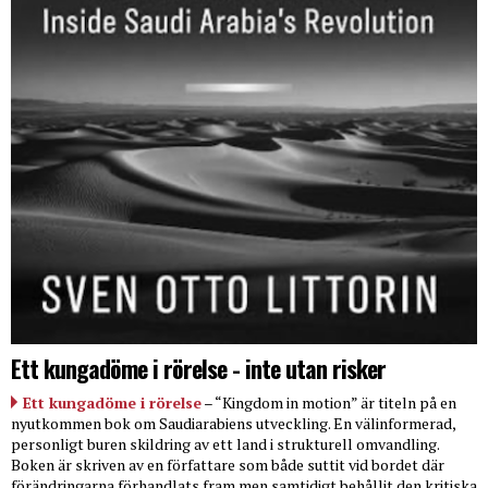
Ett kungadöme i rörelse - inte utan risker
Ett kungadöme i rörelse
– “Kingdom in motion” är titeln på en
nyutkommen bok om Saudiarabiens utveckling. En välinformerad,
personligt buren skildring av ett land i strukturell omvandling.
Boken är skriven av en författare som både suttit vid bordet där
förändringarna förhandlats fram men samtidigt behållit den kritiska