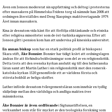
Även om Jonson modererat sin uppfattning och deltog i protesterna
efter massakern på Himmelska Fridens torg så nämnde han 2008 att
ordningen återställdes med Deng Xiaopings maktövertagande 1979.
Året innan massakern.
Kina är dessutom vida känt för att förfölja oliktänkande och etniska
eller religiösa minoriteter som de öst-turkiska uigurerna. Efter att
Jonson gått i pension kom han att undervisa på kinesiska universitet.
En annan biskop
som har en stark politisk profil är biskopen i
Skara stift,
Åke Bonnier
. Bonnier har tidigt krävt att ordningslagen
ändras för att förhindra bokbränningar som del av en religionskritik.
Detta trots att den svenska kyrkan anslutit sig till den lutheranska
läran samt att Martin Luther i sin religionskritik mot den romersk-
katolska kyrkan 1520 genomförde ett av världens första och
största bokbål av heliga skrifter.
Luther införde dessutom tvåregementsläran som innebär en tydlig
skiljelinje mellan den världsliga och andliga makten över
människorna.
Åke Bonnier är även ordförande
i Sigtunastiftelsen, en
verksamhet som står för mycket av den teologiska forskning som