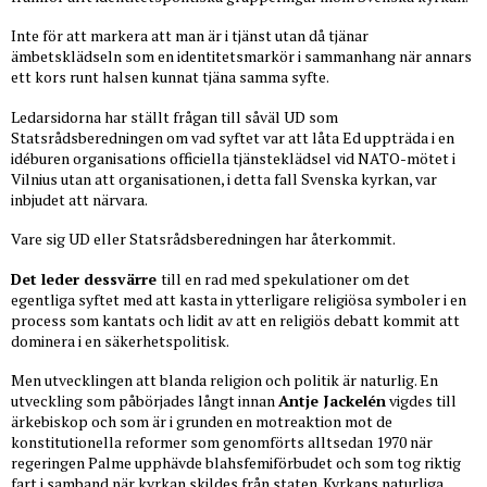
Inte för att markera att man är i tjänst utan då tjänar
ämbetsklädseln som en identitetsmarkör i sammanhang när annars
ett kors runt halsen kunnat tjäna samma syfte.
Ledarsidorna har ställt frågan till såväl UD som
Statsrådsberedningen om vad syftet var att låta Ed uppträda i en
idéburen organisations officiella tjänsteklädsel vid NATO-mötet i
Vilnius utan att organisationen, i detta fall Svenska kyrkan, var
inbjudet att närvara.
Vare sig UD eller Statsrådsberedningen har återkommit.
Det leder dessvärre
till en rad med spekulationer om det
egentliga syftet med att kasta in ytterligare religiösa symboler i en
process som kantats och lidit av att en religiös debatt kommit att
dominera i en säkerhetspolitisk.
Men utvecklingen att blanda religion och politik är naturlig. En
utveckling som påbörjades långt innan
Antje Jackelén
vigdes till
ärkebiskop och som är i grunden en motreaktion mot de
konstitutionella reformer som genomförts alltsedan 1970 när
regeringen Palme upphävde blahsfemiförbudet och som tog riktig
fart i samband när kyrkan skildes från staten. Kyrkans naturliga