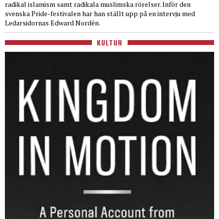
radikal islamism samt radikala muslimska rörelser. Inför den
svenska Pride-festivalen har han ställt upp på en intervju med
Ledarsidornas Edward Nordén.
KULTUR