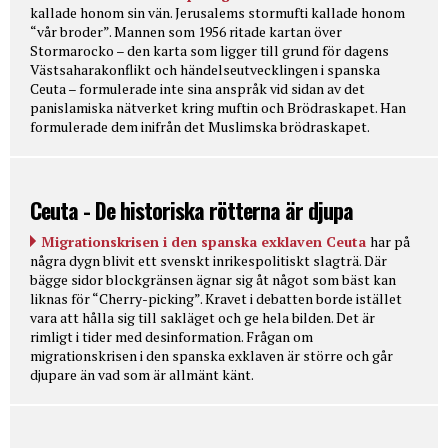
kallade honom sin vän. Jerusalems stormufti kallade honom
“vår broder”. Mannen som 1956 ritade kartan över
Stormarocko – den karta som ligger till grund för dagens
Västsaharakonflikt och händelseutvecklingen i spanska
Ceuta – formulerade inte sina anspråk vid sidan av det
panislamiska nätverket kring muftin och Brödraskapet. Han
formulerade dem inifrån det Muslimska brödraskapet.
Ceuta - De historiska rötterna är djupa
Migrationskrisen i den spanska exklaven Ceuta
har på
några dygn blivit ett svenskt inrikespolitiskt slagträ. Där
bägge sidor blockgränsen ägnar sig åt något som bäst kan
liknas för “Cherry-picking”. Kravet i debatten borde istället
vara att hålla sig till sakläget och ge hela bilden. Det är
rimligt i tider med desinformation. Frågan om
migrationskrisen i den spanska exklaven är större och går
djupare än vad som är allmänt känt.