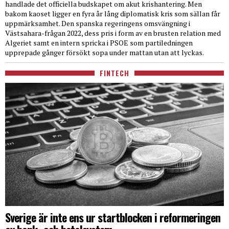
handlade det officiella budskapet om akut krishantering. Men
bakom kaoset ligger en fyra år lång diplomatisk kris som sällan får
uppmärksamhet. Den spanska regeringens omsvängning i
Västsahara-frågan 2022, dess pris i form av en brusten relation med
Algeriet samt en intern spricka i PSOE som partiledningen
upprepade gånger försökt sopa under mattan utan att lyckas.
FINTECH
Sverige är inte ens ur startblocken i reformeringen