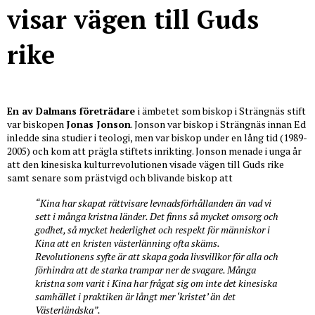
visar vägen till Guds
rike
En av Dalmans företrädare
i ämbetet som biskop i Strängnäs stift
var biskopen
Jonas Jonson
. Jonson var biskop i Strängnäs innan Ed
inledde sina studier i teologi, men var biskop under en lång tid (1989-
2005) och kom att prägla stiftets inrikting. Jonson menade i unga år
att den kinesiska kulturrevolutionen visade vägen till Guds rike
samt senare som prästvigd och blivande biskop att
“Kina har skapat rättvisare levnadsförhållanden än vad vi
sett i många kristna länder. Det finns så mycket omsorg och
godhet, så mycket hederlighet och respekt för människor i
Kina att en kristen västerlänning ofta skäms.
Revolutionens syfte är att skapa goda livsvillkor för alla och
förhindra att de starka trampar ner de svagare. Många
kristna som varit i Kina har frågat sig om inte det kinesiska
samhället i praktiken är långt mer ‘kristet’ än det
Västerländska”.