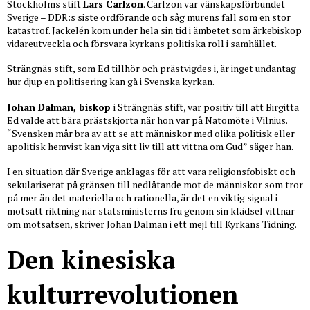
Stockholms stift
Lars Carlzon
. Carlzon var vänskapsförbundet
Sverige – DDR:s siste ordförande och såg murens fall som en stor
katastrof. Jackelén kom under hela sin tid i ämbetet som ärkebiskop
vidareutveckla och försvara kyrkans politiska roll i samhället.
Strängnäs stift, som Ed tillhör och prästvigdes i, är inget undantag
hur djup en politisering kan gå i Svenska kyrkan.
Johan Dalman, biskop
i Strängnäs stift, var positiv till att Birgitta
Ed valde att bära prästskjorta när hon var på Natomöte i Vilnius.
“Svensken mår bra av att se att människor med olika politisk eller
apolitisk hemvist kan viga sitt liv till att vittna om Gud” säger han.
I en situation där Sverige anklagas för att vara religionsfobiskt och
sekulariserat på gränsen till nedlåtande mot de människor som tror
på mer än det materiella och rationella, är det en viktig signal i
motsatt riktning när statsministerns fru genom sin klädsel vittnar
om motsatsen, skriver Johan Dalman i ett mejl till Kyrkans Tidning.
Den kinesiska
kulturrevolutionen