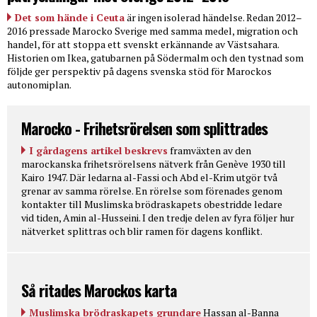
Det som hände i Ceuta
är ingen isolerad händelse. Redan 2012–
2016 pressade Marocko Sverige med samma medel, migration och
handel, för att stoppa ett svenskt erkännande av Västsahara.
Historien om Ikea, gatubarnen på Södermalm och den tystnad som
följde ger perspektiv på dagens svenska stöd för Marockos
autonomiplan.
Marocko - Frihetsrörelsen som splittrades
I gårdagens artikel beskrevs
framväxten av den
marockanska frihetsrörelsens nätverk från Genève 1930 till
Kairo 1947. Där ledarna al-Fassi och Abd el-Krim utgör två
grenar av samma rörelse. En rörelse som förenades genom
kontakter till Muslimska brödraskapets obestridde ledare
vid tiden, Amin al-Husseini. I den tredje delen av fyra följer hur
nätverket splittras och blir ramen för dagens konflikt.
Så ritades Marockos karta
Muslimska brödraskapets grundare
Hassan al-Banna