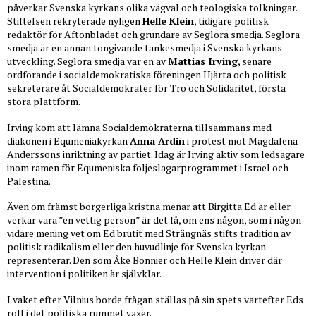
påverkar Svenska kyrkans olika vägval och teologiska tolkningar.
Stiftelsen rekryterade nyligen
Helle Klein
, tidigare politisk
redaktör för Aftonbladet och grundare av Seglora smedja. Seglora
smedja är en annan tongivande tankesmedja i Svenska kyrkans
utveckling. Seglora smedja var en av
Mattias Irving
, senare
ordförande i socialdemokratiska föreningen Hjärta och politisk
sekreterare åt Socialdemokrater för Tro och Solidaritet, första
stora plattform.
Irving kom att lämna Socialdemokraterna tillsammans med
diakonen i Equmeniakyrkan
Anna Ardin
i protest mot Magdalena
Anderssons inriktning av partiet. Idag är Irving aktiv som ledsagare
inom ramen för Equmeniska följeslagarprogrammet i Israel och
Palestina.
Även om främst borgerliga kristna menar att Birgitta Ed är eller
verkar vara ”en vettig person” är det få, om ens någon, som i någon
vidare mening vet om Ed brutit med Strängnäs stifts tradition av
politisk radikalism eller den huvudlinje för Svenska kyrkan
representerar. Den som Åke Bonnier och Helle Klein driver där
intervention i politiken är självklar.
I vaket efter Vilnius borde frågan ställas på sin spets vartefter Eds
roll i det politiska rummet växer.