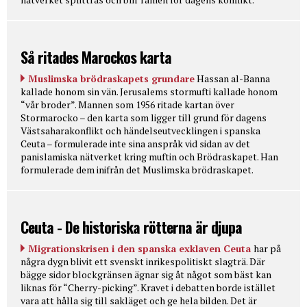
Så ritades Marockos karta
Muslimska brödraskapets grundare
Hassan al-Banna
kallade honom sin vän. Jerusalems stormufti kallade honom
“vår broder”. Mannen som 1956 ritade kartan över
Stormarocko – den karta som ligger till grund för dagens
Västsaharakonflikt och händelseutvecklingen i spanska
Ceuta – formulerade inte sina anspråk vid sidan av det
panislamiska nätverket kring muftin och Brödraskapet. Han
formulerade dem inifrån det Muslimska brödraskapet.
Ceuta - De historiska rötterna är djupa
Migrationskrisen i den spanska exklaven Ceuta
har på
några dygn blivit ett svenskt inrikespolitiskt slagträ. Där
bägge sidor blockgränsen ägnar sig åt något som bäst kan
liknas för “Cherry-picking”. Kravet i debatten borde istället
vara att hålla sig till sakläget och ge hela bilden. Det är