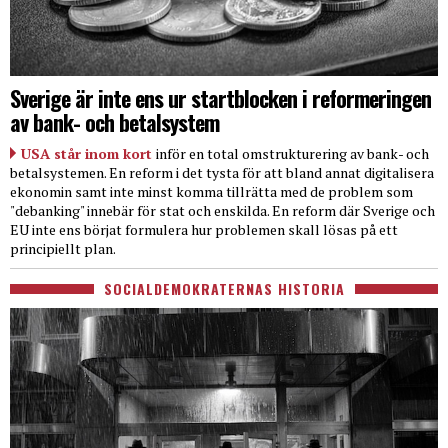
Sverige är inte ens ur startblocken i reformeringen
av bank- och betalsystem
USA står inom kort
inför en total omstrukturering av bank- och
betalsystemen. En reform i det tysta för att bland annat digitalisera
ekonomin samt inte minst komma tillrätta med de problem som
"debanking" innebär för stat och enskilda. En reform där Sverige och
EU inte ens börjat formulera hur problemen skall lösas på ett
principiellt plan.
SOCIALDEMOKRATERNAS HISTORIA