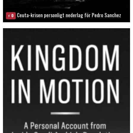
Ceuta-krisen personligt nederlag för Pedro Sanchez
0