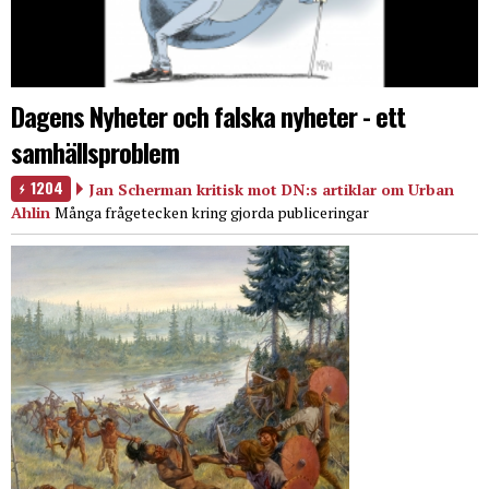
Dagens Nyheter och falska nyheter - ett
samhällsproblem
1204
Jan Scherman kritisk mot DN:s artiklar om Urban
Ahlin
Många frågetecken kring gjorda publiceringar