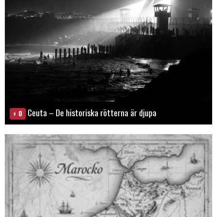
Ceuta – De historiska rötterna är djupa
0