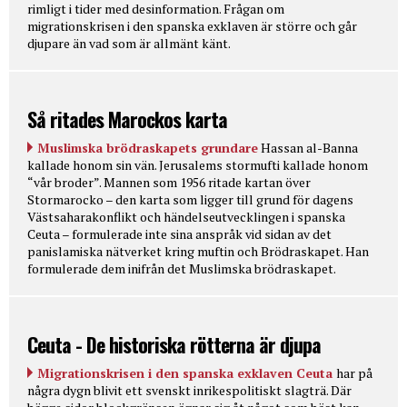
rimligt i tider med desinformation. Frågan om
migrationskrisen i den spanska exklaven är större och går
djupare än vad som är allmänt känt.
Så ritades Marockos karta
Muslimska brödraskapets grundare
Hassan al-Banna
kallade honom sin vän. Jerusalems stormufti kallade honom
“vår broder”. Mannen som 1956 ritade kartan över
Stormarocko – den karta som ligger till grund för dagens
Västsaharakonflikt och händelseutvecklingen i spanska
Ceuta – formulerade inte sina anspråk vid sidan av det
panislamiska nätverket kring muftin och Brödraskapet. Han
formulerade dem inifrån det Muslimska brödraskapet.
Ceuta - De historiska rötterna är djupa
Migrationskrisen i den spanska exklaven Ceuta
har på
några dygn blivit ett svenskt inrikespolitiskt slagträ. Där