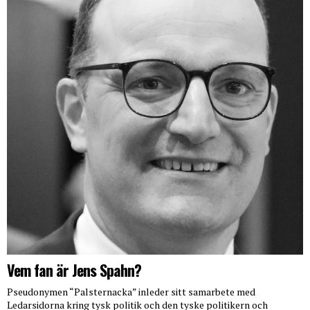
Vem fan är Jens Spahn?
Pseudonymen “Palsternacka” inleder sitt samarbete med
Ledarsidorna kring tysk politik och den tyske politikern och