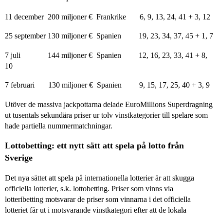
11 december 200 miljoner € Frankrike 6, 9, 13, 24, 41 + 3, 12
25 september 130 miljoner € Spanien 19, 23, 34, 37, 45 + 1, 7
7 juli 144 miljoner € Spanien 12, 16, 23, 33, 41 + 8,
10
7 februari 130 miljoner € Spanien 9, 15, 17, 25, 40 + 3, 9
Utöver de massiva jackpottarna delade EuroMillions Superdragning
ut tusentals sekundära priser ur tolv vinstkategorier till spelare som
hade partiella nummermatchningar.
Lottobetting: ett nytt sätt att spela på lotto från
Sverige
Det nya sättet att spela på internationella lotterier är att skugga
officiella lotterier, s.k. lottobetting.
Priser som vinns via
lotteribetting motsvarar de priser som vinnarna i det officiella
lotteriet får ut i motsvarande vinstkategori efter att de lokala