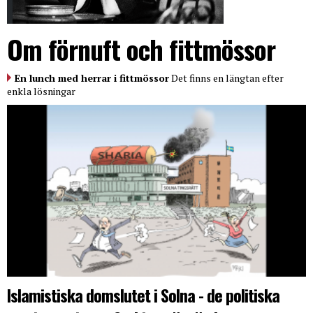
Om förnuft och fittmössor
En lunch med herrar i fittmössor
Det finns en längtan efter
enkla lösningar
Islamistiska domslutet i Solna - de politiska