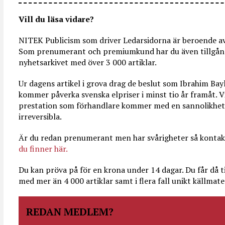
Vill du läsa vidare?
NITEK Publicism som driver Ledarsidorna är beroende av 
Som prenumerant och premiumkund har du även tillgång 
nyhetsarkivet med över 3 000 artiklar.
Ur dagens artikel i grova drag de beslut som Ibrahim Ba
kommer påverka svenska elpriser i minst tio år framåt. Vi
prestation som förhandlare kommer med en sannolikhet g
irreversibla.
Är du redan prenumerant men har svårigheter så kontak
du finner här.
Du kan pröva på för en krona under 14 dagar. Du får då ti
med mer än 4 000 artiklar samt i flera fall unikt källmater
REDAN MEDLEM?