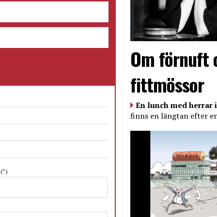
Om förnuft 
fittmössor
En lunch med herrar i
finns en längtan efter e
N
(*)