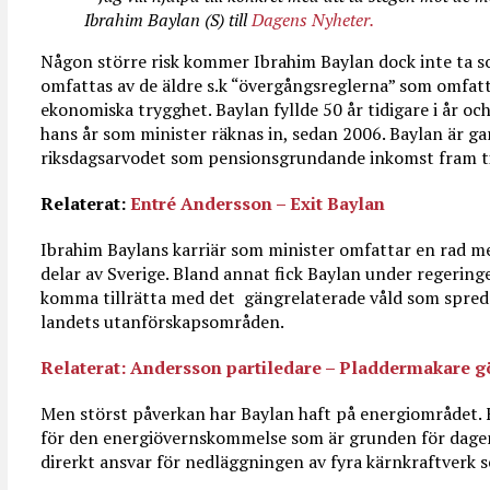
Ibrahim Baylan (S) till
Dagens Nyheter.
Någon större risk kommer Ibrahim Baylan dock inte ta s
omfattas av de äldre s.k “övergångsreglerna” som omfat
ekonomiska trygghet. Baylan fyllde 50 år tidigare i år och
hans år som minister räknas in, sedan 2006. Baylan är ga
riksdagsarvodet som pensionsgrundande inkomst fram ti
Relaterat:
Entré Andersson – Exit Baylan
Ibrahim Baylans karriär som minister omfattar en rad 
delar av Sverige. Bland annat fick Baylan under regerin
komma tillrätta med det gängrelaterade våld som spred si
landets utanförskapsområden.
Relaterat: Andersson partiledare – Pladdermakare gö
Men störst påverkan har Baylan haft på energiområdet.
för den energiövernskommelse som är grunden för dagens
direrkt ansvar för nedläggningen av fyra kärnkraftverk 