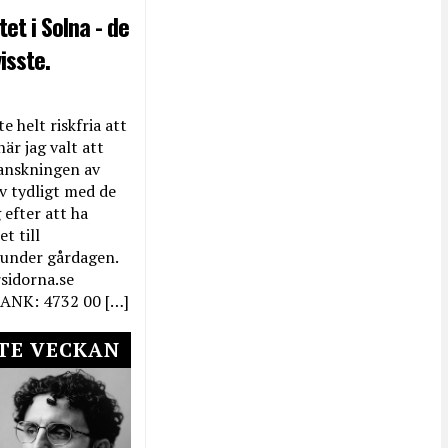
et i Solna - de
isste.
e helt riskfria att
när jag valt att
anskningen av
ev tydligt med de
efter att ha
t till
 under gårdagen.
rsidorna.se
ANK: 4732 00 […]
TE VECKAN