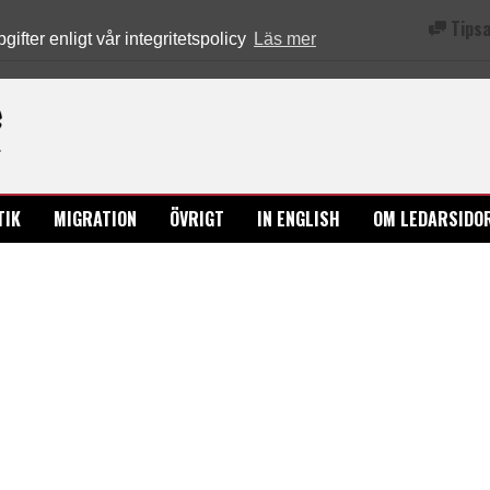
Tipsa
fter enligt vår integritetspolicy
Läs mer
Ledarsidorna.se
TIK
MIGRATION
ÖVRIGT
IN ENGLISH
OM LEDARSIDO