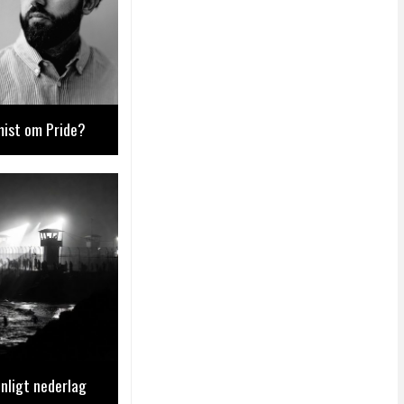
mist om Pride?
nligt nederlag