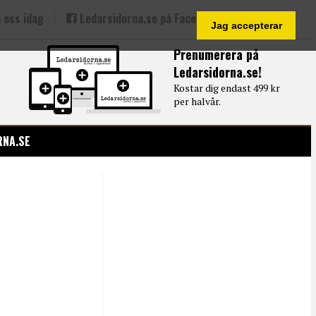
 oss idag
Ledarsidorna.se på Facebook
Jag accepterar
Prenumerera på
Ledarsidorna.se!
Kostar dig endast 499 kr
per halvår.
RNA.SE