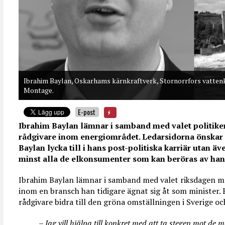
Ibrahim Baylan, Oskarhams kärnkraftverk, Stornorrfors vattenkr
Montage.
E-post
Ibrahim Baylan lämnar i samband med valet politiken 
rådgivare inom energiområdet. Ledarsidorna önskar 
Baylan lycka till i hans post-politiska karriär utan ä
minst alla de elkonsumenter som kan beröras av hans
Ibrahim Baylan lämnar i samband med valet riksdagen me
inom en bransch han tidigare ägnat sig åt som minister.
rådgivare bidra till den gröna omställningen i Sverige o
– Jag vill hjälpa till konkret med att ta stegen mot de 