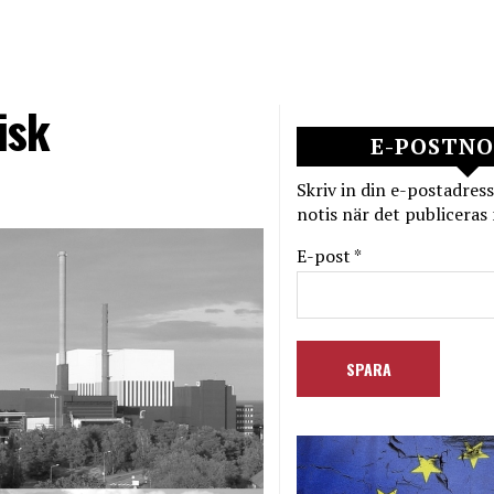
isk
E-POSTNO
Skriv in din e-postadress
notis när det publiceras 
E-post *