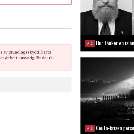
Hur tänker en isla
0
as av grundlagsskydd. Detta
 är helt ansvarig för det du
Ceuta-krisen perso
0