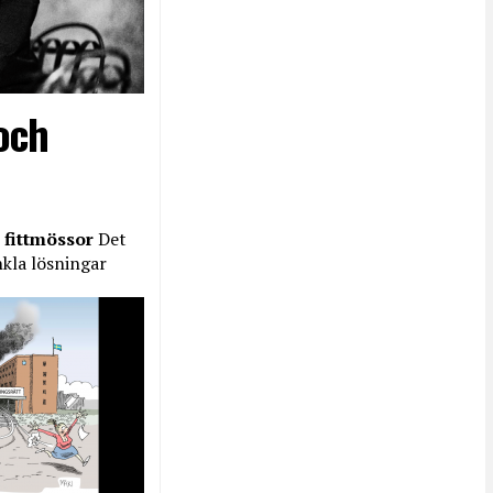
och
 fittmössor
Det
nkla lösningar