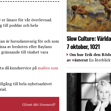
er läsare för vår överlevnad.
till poddar och hela
Slow Culture: Världa
ylan är huvudansvarig för och som
7 oktober, 1021
ssa av besluten eller Baylans
ränsande till visshet vara
Om hur Erik den Röde
av västerut
En återblick
ta då kundservice på
mailen som
llgång till hela nyhetsarkivet
ial.
Glömt ditt lösenord?