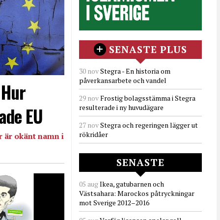
SENASTE PLUS
30 nov
Stegra - En historia om
påverkansarbete och vandel
- Hur
29 nov
Frostig bolagsstämma i Stegra
resulterade i ny huvudägare
ade EU
27 nov
Stegra och regeringen lägger ut
rökridåer
 är okänt namn i
SENASTE
05 aug
Ikea, gatubarnen och
Västsahara: Marockos påtryckningar
mot Sverige 2012–2016