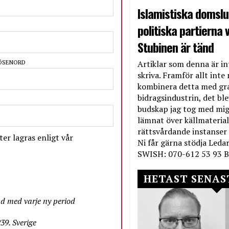
Islamistiska domslut
politiska partierna v
Stubinen är tänd
Artiklar som denna är int
LÖSENORD
skriva. Framför allt inte 
kombinera detta med gr
bidragsindustrin, det bl
budskap jag tog med mig 
lämnat över källmateriale
rättsvårdande instanser
er lagras enligt vår
Ni får gärna stödja Leda
SWISH: 070-612 53 93 B
HETAST SENAS
nd med varje ny period
9. Sverige