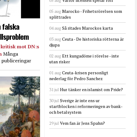
05 aug
Varför licensen spelar roll
05 aug
Marocko - Frihetsrörelsen som
splittrades
 falska
04 aug
Så ritades Marockos karta
llsproblem
03 aug
Ceuta - De historiska rötterna är
djupa
kritisk mot DN:s
in
Många
02 aug
Ett kungadöme i rörelse - inte
 publiceringar
utan risker
01 aug
Ceuta-krisen personligt
nederlag för Pedro Sanchez
31 jul
Hur tänker en islamist om Pride?
30 jul
Sverige är inte ens ur
startblocken i reformeringen av bank-
och betalsystem
29 jul
Vem fan är Jens Spahn?