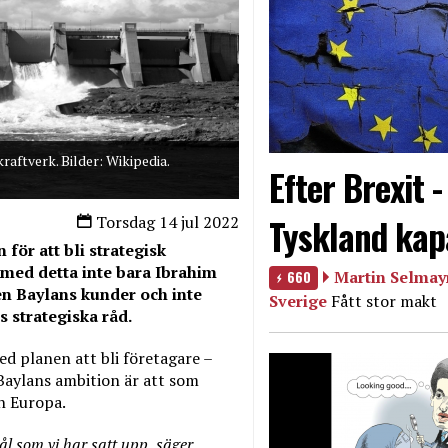
aftverk. Bilder: Wikipedia.
Efter Brexit 
Tyskland kap
Torsdag 14 jul 2022
för att bli strategisk
med detta inte bara Ibrahim
660
Martin Selmayr
ven Baylans kunder och inte
Sverige
Fått stor makt
 strategiska råd.
d planen att bli företagare –
 Baylans ambition är att som
ch Europa.
mål som vi har satt upp, säger