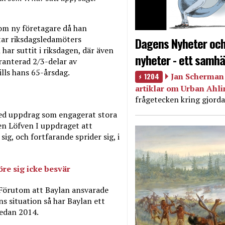
om ny företagare då han
tar riksdagsledamöters
Dagens Nyheter och
 har suttit i riksdagen, där även
nyheter - ett samhä
ranterad 2/3-delar av
lls hans 65-årsdag.
1204
Jan Scherman 
artiklar om Urban Ahl
frågetecken kring gjorda
med uppdrag som engagerat stora
gen Löfven I uppdraget att
g, och fortfarande sprider sig, i
re sig icke besvär
 Förutom att Baylan ansvarade
 situation så har Baylan ett
sedan 2014.