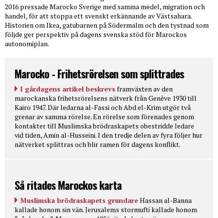
2016 pressade Marocko Sverige med samma medel, migration och
handel, för att stoppa ett svenskt erkännande av Västsahara.
Historien om Ikea, gatubarnen på Södermalm och den tystnad som
följde ger perspektiv på dagens svenska stöd för Marockos
autonomiplan.
Marocko - Frihetsrörelsen som splittrades
I gårdagens artikel beskrevs
framväxten av den
marockanska frihetsrörelsens nätverk från Genève 1930 till
Kairo 1947. Där ledarna al-Fassi och Abd el-Krim utgör två
grenar av samma rörelse. En rörelse som förenades genom
kontakter till Muslimska brödraskapets obestridde ledare
vid tiden, Amin al-Husseini. I den tredje delen av fyra följer hur
nätverket splittras och blir ramen för dagens konflikt.
Så ritades Marockos karta
Muslimska brödraskapets grundare
Hassan al-Banna
kallade honom sin vän. Jerusalems stormufti kallade honom