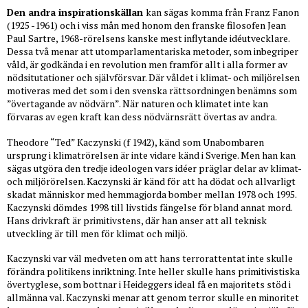
Den andra inspirationskällan
kan sägas komma från Franz Fanon
(1925 -1961) och i viss mån med honom den franske filosofen Jean
Paul Sartre, 1968-rörelsens kanske mest inflytande idéutvecklare.
Dessa två menar att utomparlamentariska metoder, som inbegriper
våld, är godkända i en revolution men framför allt i alla former av
nödsitutationer och självförsvar. Där våldet i klimat- och miljörelsen
motiveras med det som i den svenska rättsordningen benämns som
”övertagande av nödvärn”. När naturen och klimatet inte kan
förvaras av egen kraft kan dess nödvärnsrätt övertas av andra.
Theodore “Ted” Kaczynski (f 1942), känd som Unabombaren
ursprung i klimatrörelsen är inte vidare känd i Sverige. Men han kan
sägas utgöra den tredje ideologen vars idéer präglar delar av klimat-
och miljörörelsen. Kaczynski är känd för att ha dödat och allvarligt
skadat människor med hemmagjorda bomber mellan 1978 och 1995.
Kaczynski dömdes 1998 till livstids fängelse för bland annat mord.
Hans drivkraft är primitivstens, där han anser att all teknisk
utveckling är till men för klimat och miljö.
Kaczynski var väl medveten om att hans terrorattentat inte skulle
förändra politikens inriktning. Inte heller skulle hans primitivistiska
övertyglese, som bottnar i Heideggers ideal få en majoritets stöd i
allmänna val. Kaczynski menar att genom terror skulle en minoritet