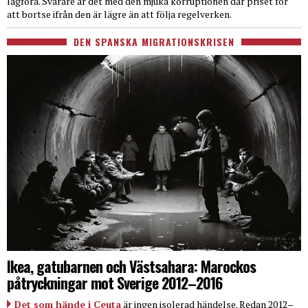
lagföra. Svårare är det med den mjuka korruptionen där priset för
att bortse ifrån den är lägre än att följa regelverken.
DEN SPANSKA MIGRATIONSKRISEN
Ikea, gatubarnen och Västsahara: Marockos
påtryckningar mot Sverige 2012–2016
Det som hände i Ceuta
är ingen isolerad händelse. Redan 2012–