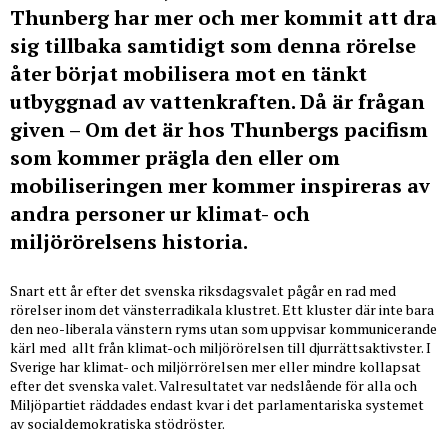
Thunberg har mer och mer kommit att dra
sig tillbaka samtidigt som denna rörelse
åter börjat mobilisera mot en tänkt
utbyggnad av vattenkraften. Då är frågan
given – Om det är hos Thunbergs pacifism
som kommer prägla den eller om
mobiliseringen mer kommer inspireras av
andra personer ur klimat- och
miljörörelsens historia.
Snart ett år efter det svenska riksdagsvalet pågår en rad med
rörelser inom det vänsterradikala klustret. Ett kluster där inte bara
den neo-liberala vänstern ryms utan som uppvisar kommunicerande
kärl med allt från klimat-och miljörörelsen till djurrättsaktivster. I
Sverige har klimat- och miljörrörelsen mer eller mindre kollapsat
efter det svenska valet. Valresultatet var nedslående för alla och
Miljöpartiet räddades endast kvar i det parlamentariska systemet
av socialdemokratiska stödröster.