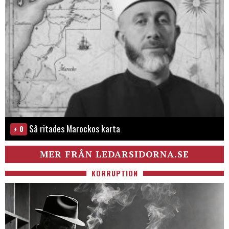
Så ritades Marockos karta
0
MER FRÅN LEDARSIDORNA.SE
KORRUPTION