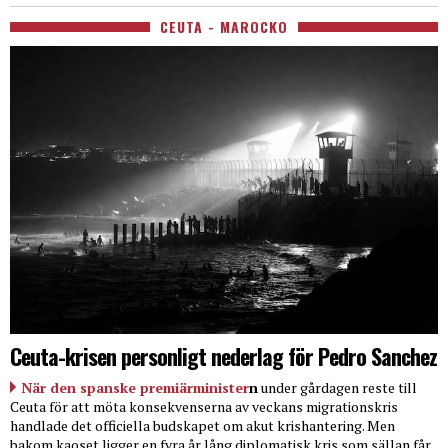
CEUTA - MAROCKO
Ceuta-krisen personligt nederlag för Pedro Sanchez
När den spanske premiärminister
n
under gårdagen reste till
Ceuta för att möta konsekvenserna av veckans migrationskris
handlade det officiella budskapet om akut krishantering. Men
bakom kaoset ligger en fyra år lång diplomatisk kris som sällan får