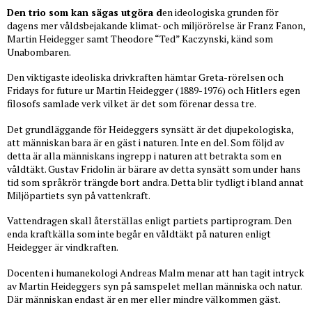
Den trio som kan sägas utgöra d
en ideologiska grunden för
dagens mer våldsbejakande klimat- och miljörörelse är Franz Fanon,
Martin Heidegger samt Theodore “Ted” Kaczynski, känd som
Unabombaren.
Den viktigaste ideoliska drivkraften hämtar Greta-rörelsen och
Fridays for future ur Martin Heidegger (1889-1976) och Hitlers egen
filosofs samlade verk vilket är det som förenar dessa tre.
Det grundläggande för Heideggers synsätt är det djupekologiska,
att människan bara är en gäst i naturen. Inte en del. Som följd av
detta är alla människans ingrepp i naturen att betrakta som en
våldtäkt. Gustav Fridolin är bärare av detta synsätt som under hans
tid som språkrör trängde bort andra. Detta blir tydligt i bland annat
Miljöpartiets syn på vattenkraft.
Vattendragen skall återställas enligt partiets partiprogram. Den
enda kraftkälla som inte begår en våldtäkt på naturen enligt
Heidegger är vindkraften.
Docenten i humanekologi Andreas Malm menar att han tagit intryck
av Martin Heideggers syn på samspelet mellan människa och natur.
Där människan endast är en mer eller mindre välkommen gäst.