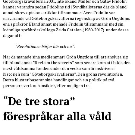
Göteborgskravallerna 2001, inte okänd. Müller och Gutav Fridolin
känner varandra sedan Fridolins tid i Syndikalisterna där de bland
annat skrev opinionsartiklar tillsammans. Även Fridolin var
närvarande vid Göteborgskravallerna i egenskap av Grön Ungdoms
ena språkrör. Bland annat menade Fridolin tillsammans med sin
kvinnliga språkrörskollega Zaida Catalan (1980-2017) under dessa
dagar att
”Revolutionen börjar här och nu”.
När de manade sina medlemmar i Grön Ungdom till att ansluta sig
till bland annat ”Reclaim the streets” som senare kom att bilda den
mest våldsamma fonden under den vecka som är inskriven i
historien som ”Göteborgskravallerna”. Den gröna revolutionen.
Detta kluster baserar sina handlingar och sin politik på två
personers verk och insikter, eller möjligen tre.
“
De tre stora”
förespråkar alla våld