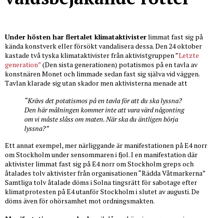
Under hösten har flertalet klimataktivister
limmat fast sig på
kända konstverk eller försökt vandalisera dessa. Den 24 oktober
kastade två tyska klimataktivister från aktivistgruppen ”
Letzte
generation”
(Den sista generationen) potatismos på en tavla av
konstnären Monet och limmade sedan fast sig själva vid väggen.
Tavlan klarade sig utan skador men aktivisterna menade att
“Krävs det potatismos på en tavla för att du ska lyssna?
Den här målningen kommer inte att vara värd någonting
om vi måste slåss om maten. När ska du äntligen börja
lyssna?”
Ett annat exempel, mer närliggande är manifestationen på E4 norr
om Stockholm under sensommaren i fjol. I en manifestation där
aktivister limmat fast sig på E4 norr om Stockholm greps och
åtalades tolv aktivister från organisationen “Rädda Våtmarkerna”
Samtliga tolv åtalade döms i Solna tingsrätt för sabotage efter
klimatprotesten på E4 utanför Stockholm i slutet av augusti. De
döms även för ohörsamhet mot ordningsmakten.