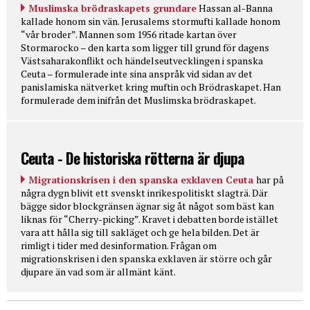
Muslimska brödraskapets grundare
Hassan al-Banna
kallade honom sin vän. Jerusalems stormufti kallade honom
“vår broder”. Mannen som 1956 ritade kartan över
Stormarocko – den karta som ligger till grund för dagens
Västsaharakonflikt och händelseutvecklingen i spanska
Ceuta – formulerade inte sina anspråk vid sidan av det
panislamiska nätverket kring muftin och Brödraskapet. Han
formulerade dem inifrån det Muslimska brödraskapet.
Ceuta - De historiska rötterna är djupa
Migrationskrisen i den spanska exklaven Ceuta
har på
några dygn blivit ett svenskt inrikespolitiskt slagträ. Där
bägge sidor blockgränsen ägnar sig åt något som bäst kan
liknas för “Cherry-picking”. Kravet i debatten borde istället
vara att hålla sig till sakläget och ge hela bilden. Det är
rimligt i tider med desinformation. Frågan om
migrationskrisen i den spanska exklaven är större och går
djupare än vad som är allmänt känt.