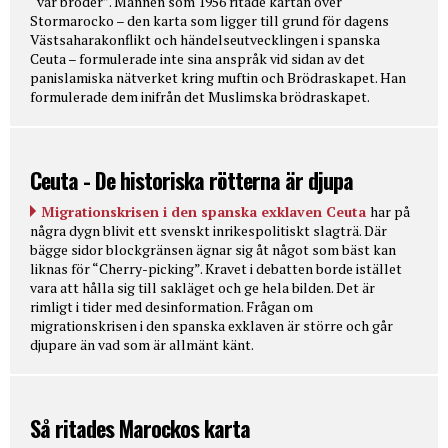
“vår broder”. Mannen som 1956 ritade kartan över
Stormarocko – den karta som ligger till grund för dagens
Västsaharakonflikt och händelseutvecklingen i spanska
Ceuta – formulerade inte sina anspråk vid sidan av det
panislamiska nätverket kring muftin och Brödraskapet. Han
formulerade dem inifrån det Muslimska brödraskapet.
Ceuta - De historiska rötterna är djupa
Migrationskrisen i den spanska exklaven Ceuta
har på
några dygn blivit ett svenskt inrikespolitiskt slagträ. Där
bägge sidor blockgränsen ägnar sig åt något som bäst kan
liknas för “Cherry-picking”. Kravet i debatten borde istället
vara att hålla sig till sakläget och ge hela bilden. Det är
rimligt i tider med desinformation. Frågan om
migrationskrisen i den spanska exklaven är större och går
djupare än vad som är allmänt känt.
Så ritades Marockos karta