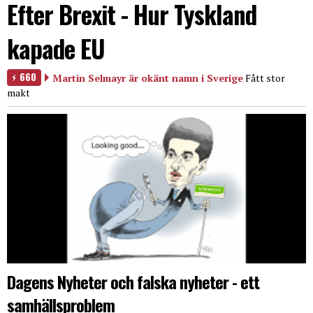
Efter Brexit - Hur Tyskland
kapade EU
660
Martin Selmayr är okänt namn i Sverige
Fått stor
makt
Dagens Nyheter och falska nyheter - ett
samhällsproblem