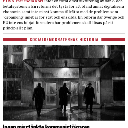
USA står inom kort
inför en total omstrukturering av bank- och
betalsystemen. En reform i det tysta för att bland annat digitalisera
ekonomin samt inte minst komma tillrätta med de problem som
"debanking" innebär för stat och enskilda. En reform där Sverige och
EU inte ens börjat formulera hur problemen skall lösas på ett
principiellt plan.
SOCIALDEMOKRATERNAS HISTORIA
Ingen misstänkte kommunistjägaren