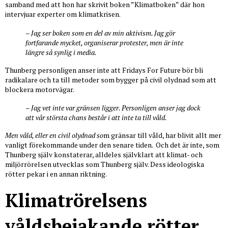
samband med att hon har skrivit boken ”Klimatboken” där hon
intervjuar experter om klimatkrisen.
– Jag ser boken som en del av min aktivism. Jag gör
fortfarande mycket, organiserar protester, men är inte
längre så synlig i media.
Thunberg personligen anser inte att Fridays For Future bör bli
radikalare och ta till metoder som bygger på civil olydnad som att
blockera motorvägar.
– Jag vet inte var gränsen ligger. Personligen anser jag dock
att vår största chans består i att inte ta till våld.
Men våld, eller en civil olydnad so
m gränsar till våld, har blivit allt mer
vanligt förekommande under den senare tiden. Och det är inte, som
Thunberg själv konstaterar, alldeles självklart att klimat- och
miljörrörelsen utvecklas som Thunberg själv. Dess ideologiska
rötter pekar i en annan riktning.
Klimatrörelsens
våldsbejakande rötter