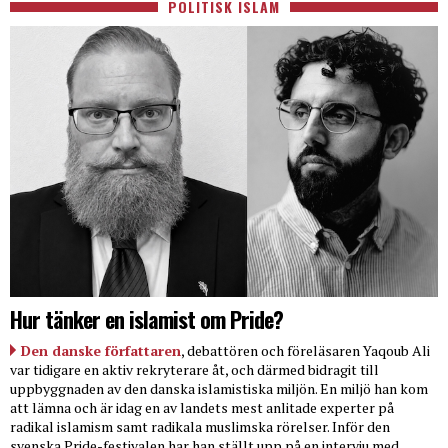
POLITISK ISLAM
Hur tänker en islamist om Pride?
Den danske författaren
, debattören och föreläsaren Yaqoub Ali
var tidigare en aktiv rekryterare åt, och därmed bidragit till
uppbyggnaden av den danska islamistiska miljön. En miljö han kom
att lämna och är idag en av landets mest anlitade experter på
radikal islamism samt radikala muslimska rörelser. Inför den
svenska Pride-festivalen har han ställt upp på en intervju med