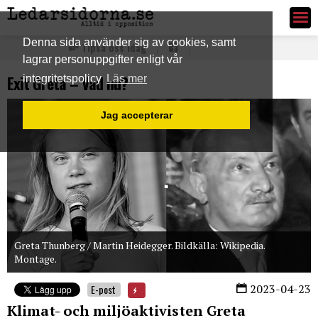
Ledarsidorna.se
Denna sida använder sig av cookies, samt
Tipsa oss idag
lagrar personuppgifter enligt vår
Exit Greta – Vad nu?
integritetspolicy
Läs mer
Jag accepterar
Greta Thunberg / Martin Heidegger. Bildkälla: Wikipedia.
Montage.
2023-04-23
E-post
Klimat- och miljöaktivisten Greta