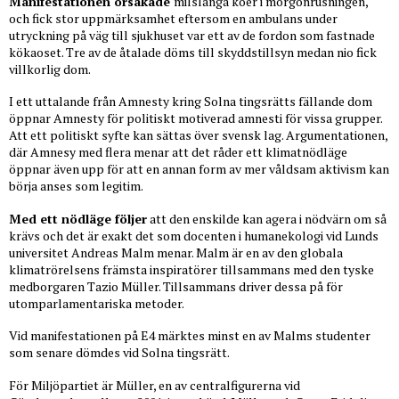
Manifestationen orsakade
milslånga köer i morgonrusningen,
och fick stor uppmärksamhet eftersom en ambulans under
utryckning på väg till sjukhuset var ett av de fordon som fastnade
kökaoset. Tre av de åtalade döms till skyddstillsyn medan nio fick
villkorlig dom.
I ett uttalande från Amnesty kring Solna tingsrätts fällande dom
öppnar Amnesty för politiskt motiverad amnesti för vissa grupper.
Att ett politiskt syfte kan sättas över svensk lag. Argumentationen,
där Amnesy med flera menar att det råder ett klimatnödläge
öppnar även upp för att en annan form av mer våldsam aktivism kan
börja anses som legitim.
Med ett nödläge följer
att den enskilde kan agera i nödvärn om så
krävs och det är exakt det som docenten i humanekologi vid Lunds
universitet Andreas Malm menar. Malm är en av den globala
klimatrörelsens främsta inspiratörer tillsammans med den tyske
medborgaren Tazio Müller. Tillsammans driver dessa på för
utomparlamentariska metoder.
Vid manifestationen på E4 märktes minst en av Malms studenter
som senare dömdes vid Solna tingsrätt.
För Miljöpartiet är Müller, en av centralfigurerna vid