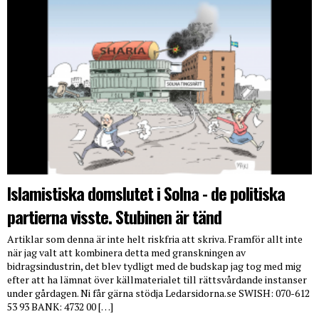
Islamistiska domslutet i Solna - de politiska
partierna visste. Stubinen är tänd
Artiklar som denna är inte helt riskfria att skriva. Framför allt inte
när jag valt att kombinera detta med granskningen av
bidragsindustrin, det blev tydligt med de budskap jag tog med mig
efter att ha lämnat över källmaterialet till rättsvårdande instanser
under gårdagen. Ni får gärna stödja Ledarsidorna.se SWISH: 070-612
53 93 BANK: 4732 00 […]