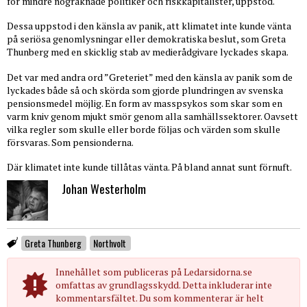
för mindre nogräknade politiker och riskkapitalister, uppstod.
Dessa uppstod i den känsla av panik, att klimatet inte kunde vänta
på seriösa genomlysningar eller demokratiska beslut, som Greta
Thunberg med en skicklig stab av medierådgivare lyckades skapa.
Det var med andra ord ”Greteriet” med den känsla av panik som de
lyckades både så och skörda som gjorde plundringen av svenska
pensionsmedel möjlig. En form av masspsykos som skar som en
varm kniv genom mjukt smör genom alla samhällssektorer. Oavsett
vilka regler som skulle eller borde följas och värden som skulle
försvaras. Som pensionderna.
Där klimatet inte kunde tillåtas vänta. På bland annat sunt förnuft.
Johan Westerholm
Greta Thunberg
Northvolt
Innehållet som publiceras på Ledarsidorna.se
omfattas av grundlagsskydd. Detta inkluderar inte
kommentarsfältet. Du som kommenterar är helt