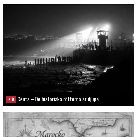
Ceuta – De historiska rötterna är djupa
0