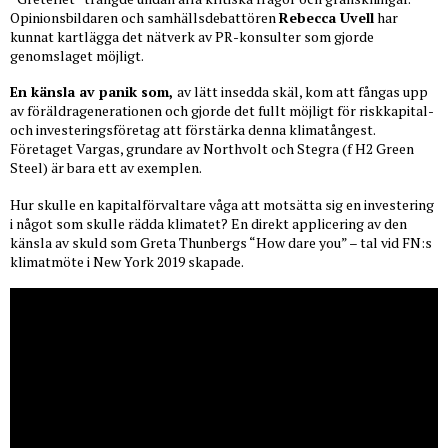
Opinionsbildaren och samhällsdebattören
Rebecca Uvell
har
kunnat kartlägga det nätverk av PR-konsulter som gjorde
genomslaget möjligt.
En känsla av panik som,
av lätt insedda skäl, kom att fångas upp
av föräldragenerationen och gjorde det fullt möjligt för riskkapital-
och investeringsföretag att förstärka denna klimatångest.
Företaget Vargas, grundare av Northvolt och Stegra (f H2 Green
Steel) är bara ett av exemplen.
Hur skulle en kapitalförvaltare våga att motsätta sig en investering
i något som skulle rädda klimatet? En direkt applicering av den
känsla av skuld som Greta Thunbergs “How dare you” – tal vid FN:s
klimatmöte i New York 2019 skapade.