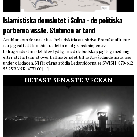
Islamistiska domslutet i Solna - de politiska
partierna visste. Stubinen är tänd
Artiklar som denna är inte helt riskfria att skriva. Framför allt inte
när jag valt att kombinera detta med granskningen av
bidragsindustrin, det blev tydligt med de budskap jag tog med mig
efter att ha lämnat över källmaterialet till rättsvårdande instanser
under gårdagen. Ni får gärna stödja Ledarsidorna.se SWISH: 070-612
53 93 BANK: 4732 00 […]
HETAST SENASTE VECKAN