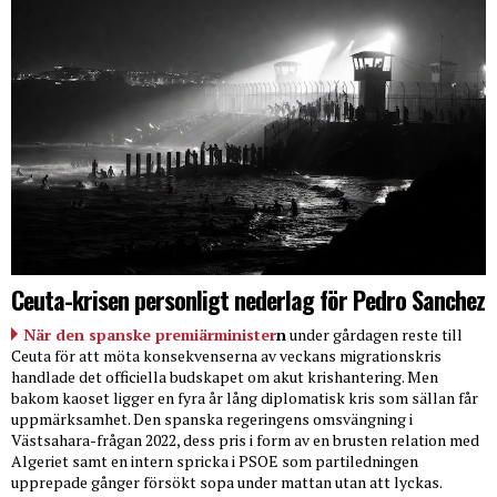
Ceuta-krisen personligt nederlag för Pedro Sanchez
När den spanske premiärminister
n
under gårdagen reste till
Ceuta för att möta konsekvenserna av veckans migrationskris
handlade det officiella budskapet om akut krishantering. Men
bakom kaoset ligger en fyra år lång diplomatisk kris som sällan får
uppmärksamhet. Den spanska regeringens omsvängning i
Västsahara-frågan 2022, dess pris i form av en brusten relation med
Algeriet samt en intern spricka i PSOE som partiledningen
upprepade gånger försökt sopa under mattan utan att lyckas.