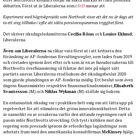
debatten. Först ut är Liberalerna som i
SvD
menar att
Experiment med högrisk­projekt som Northvolt visar att det nu är dags att
ta ett steg tillbaka i syfte att sätta pensions­spararnas trygghet först.
Det skriver riksdagsledamöterna
Cecilia Rönn
och
Louise Eklund
,
Liberalerna.
Även om Liberalerna
nu råkar vara först ut i att kritisera den
förändring av AP-fondernas förvaltingsregler, som lades fram 2019
och röstades igenom året efter och som är en av huvudorsakerna till
Northvolts överfinansiering så fråntar det inte på något sätt
partiets ansvar. Liberalerna stod bakom det riksdagsbeslut 2020
som gjorde plundringen av AP-fonderna möjlig. Ett beslut som även
dagens finansminister respektive finansmarknadsminiser,
Elisabeth
Svantesson
(M) och
Niklas Wykman
(M) ställde sig bakom.
En entusiastisk riksdag var i praktiken helt enig om att lätta upp på
regelverket för att stimulera det gröna innovationsklustret. Detta
är sannolikt en av orsakerna varför den sittande regeringen varit så
passiv inför Northvolts utveckling. Och tyst i kritiken mot den
regering som pressade igenom de erforderliga lagändringar som
arbetats fram med den amerikanska konsultfirman
McKinsey
hjälp
.