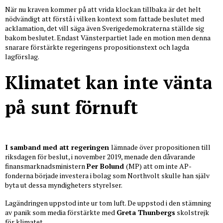
När nu kraven kommer på att vrida klockan tillbaka är det helt
nödvändigt att förstå i vilken kontext som fattade beslutet med
acklamation, det vill säga även Sverigedemokraterna ställde sig
bakom beslutet. Endast Vänsterpartiet lade en motion men denna
snarare förstärkte regeringens propositionstext och lagda
lagförslag.
Klimatet kan inte vänta
på sunt förnuft
I samband med att regeringen
lämnade över propositionen till
riksdagen för beslut, i november 2019, menade den dåvarande
finansmarknadsministern
Per Bolund
(MP) att om inte AP-
fonderna började investera i bolag som Northvolt skulle han själv
byta ut dessa myndigheters styrelser.
Lagändringen uppstod inte ur tom luft. De uppstod i den stämning
av panik som media förstärkte med
Greta Thunbergs
skolstrejk
för klimatet.