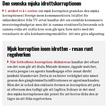
Den svenska mjuka idrottskorruptionen
I artikel två i serien
om mjuk korruption granskas den mjuka
korruptionen i Sverige inom kommunsektorn. Istället för
miljardintäkter från TV-avtal handlar det om enskilda kommuners
investeringsbudgetar men det är samma strukturella beroende och
samma ovilja att ställa krav som går igen. Som möts med det
svenskaste av alla krishanteringsmodeller: Att inte göra någonting.
Mjuk korruption inom idrotten - resan runt
regelverken
När fotbollens korruption diskuteras
handlar det oftast
om det som går att åtala. Mutade domare, riggade matcher,
svarta pengar i en agents handbagage eller annat direkt
juridiskt klandervärt. Detta är en bister verklighet inte minst
genom den gängkriminella infiltrationen av agentmarknaden.
Men det är också den enklaste formen av korruption att peka
ut eftersom den tydligt går att lagföra. Svårare är det med
den mjuka korruptionen där priset för att bortse ifrån den är
lägre än att följa regelverken.