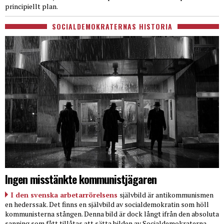
principiellt plan.
SOCIALDEMOKRATERNAS HISTORIA
Ingen misstänkte kommunistjägaren
I den svenska arbetarrörelsens
självbild är antikommunismen
en hederssak. Det finns en självbild av socialdemokratin som höll
kommunisterna stången. Denna bild är dock långt ifrån den absoluta
sanning som fått tillåtas att sätta bilden av Socialdemokraterna