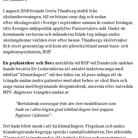
I augusti 2018 började Greta Thunberg utebli från
skolundervisningen, till en början varje dag och sedan
efter riksdagsvalet i Sverige i september samma år endast fredagar,
tills Sveriges miljöpolitik uppfyller Parisavtalets mål. Under de
kommande veckorna och månaderna följde tog många andra
skolungdomar världen över efter henne. Thunbergs skolstrejker
fick stort genomslag och kom att påverka bland annat barn- och
ungdomspsykiatrin, BUP.
En psykiatriker och fler
a anställda vid BUP vid Danderyds sjukhus
kunde berätta för Ledarsidorna att antalet inskrivna unga med
inbillad ”klimatångest” vid den tiden var så pass många att de
trängde undan andra patienter med akut behov av vård. Barn och
unga vuxna med begynnande drogmissbruk, anorexia eller outredda
NPF-diagnoser trängdes undan av
”Bortskämda snorungar från den övre medelklassen som
hade en i allra högsta grad inbillad ångest över pappas
flygresor i tjänsten”.
Det hade blivit mode i att ha klimatångest. Flygskam och andra
klandergörande begrepp spreds i samhällsdebatten. Det utbredda
“Greteriet” trängde undan alla kritiska frågor och granskningar.