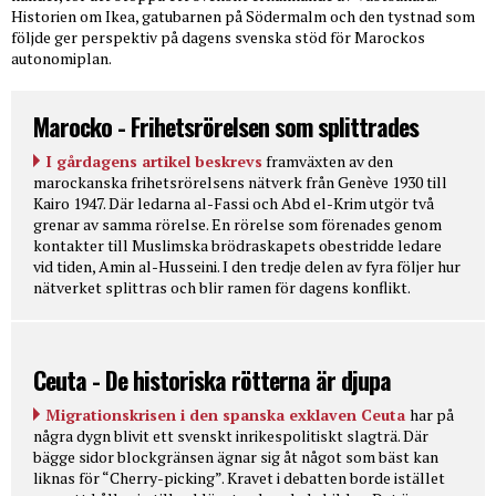
Historien om Ikea, gatubarnen på Södermalm och den tystnad som
följde ger perspektiv på dagens svenska stöd för Marockos
autonomiplan.
Marocko - Frihetsrörelsen som splittrades
I gårdagens artikel beskrevs
framväxten av den
marockanska frihetsrörelsens nätverk från Genève 1930 till
Kairo 1947. Där ledarna al-Fassi och Abd el-Krim utgör två
grenar av samma rörelse. En rörelse som förenades genom
kontakter till Muslimska brödraskapets obestridde ledare
vid tiden, Amin al-Husseini. I den tredje delen av fyra följer hur
nätverket splittras och blir ramen för dagens konflikt.
Ceuta - De historiska rötterna är djupa
Migrationskrisen i den spanska exklaven Ceuta
har på
några dygn blivit ett svenskt inrikespolitiskt slagträ. Där
bägge sidor blockgränsen ägnar sig åt något som bäst kan
liknas för “Cherry-picking”. Kravet i debatten borde istället