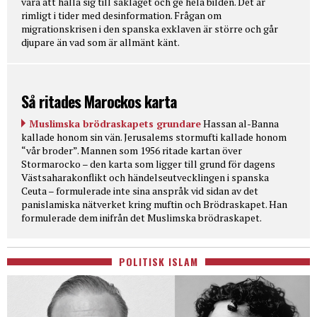
vara att hålla sig till sakläget och ge hela bilden. Det är
rimligt i tider med desinformation. Frågan om
migrationskrisen i den spanska exklaven är större och går
djupare än vad som är allmänt känt.
Så ritades Marockos karta
Muslimska brödraskapets grundare
Hassan al-Banna
kallade honom sin vän. Jerusalems stormufti kallade honom
“vår broder”. Mannen som 1956 ritade kartan över
Stormarocko – den karta som ligger till grund för dagens
Västsaharakonflikt och händelseutvecklingen i spanska
Ceuta – formulerade inte sina anspråk vid sidan av det
panislamiska nätverket kring muftin och Brödraskapet. Han
formulerade dem inifrån det Muslimska brödraskapet.
POLITISK ISLAM