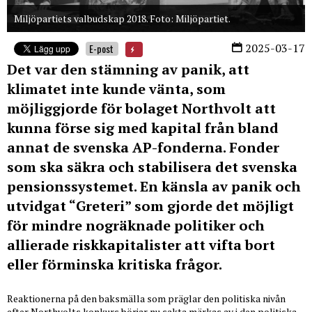
Miljöpartiets valbudskap 2018. Foto: Miljöpartiet.
2025-03-17
E-post
Det var den stämning av panik, att
klimatet inte kunde vänta, som
möjliggjorde för bolaget Northvolt att
kunna förse sig med kapital från bland
annat de svenska AP-fonderna. Fonder
som ska säkra och stabilisera det svenska
pensionssystemet. En känsla av panik och
utvidgat “Greteri” som gjorde det möjligt
för mindre nogräknade politiker och
allierade riskkapitalister att vifta bort
eller förminska kritiska frågor.
Reaktionerna på den baksmälla som präglar den politiska nivån
efter Northvolts konkurs börjar nu sakta märkas av i den politiska