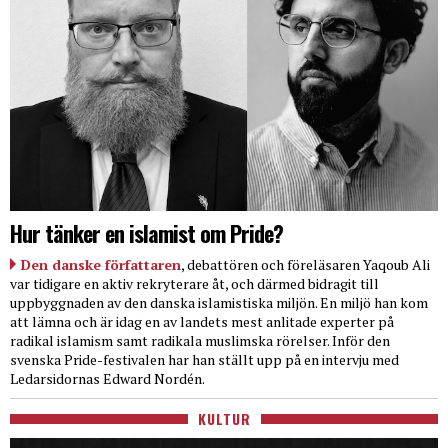
Hur tänker en islamist om Pride?
Den danske författaren
, debattören och föreläsaren Yaqoub Ali
var tidigare en aktiv rekryterare åt, och därmed bidragit till
uppbyggnaden av den danska islamistiska miljön. En miljö han kom
att lämna och är idag en av landets mest anlitade experter på
radikal islamism samt radikala muslimska rörelser. Inför den
svenska Pride-festivalen har han ställt upp på en intervju med
Ledarsidornas Edward Nordén.
KULTUR