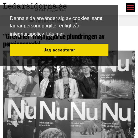
Ledarsidorna.se
Denna sida använder sig av cookies, samt
Tipsa oss idag
lagrar personuppgifter enligt vår
“Greteriet” möjliggjorde plundringen av
integritetspolicy
Läs mer
pensionsmedel
Jag accepterar