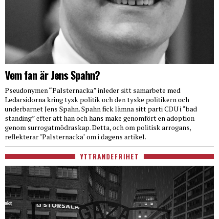
Vem fan är Jens Spahn?
Pseudonymen “Palsternacka” inleder sitt samarbete med
Ledarsidorna kring tysk politik och den tyske politikern och
underbarnet Jens Spahn. Spahn fick lämna sitt parti CDU i “bad
standing” efter att han och hans make genomfört en adoption
genom surrogatmödraskap. Detta, och om politisk arrogans,
reflekterar "Palsternacka" om i dagens artikel.
YTTRANDEFRIHET