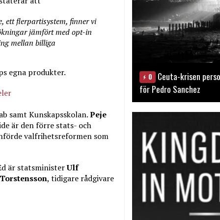
staterar att
ett flerpartisystem, finner vi
ökningar jämfört med opt-in
ng mellan billiga
ps egna produkter.
Ceuta-krisen perso
0
för Pedro Sanchez
eler
ab samt Kunskapsskolan.
Peje
de är den förre stats- och
införde valfrihetsreformen som
 Ed är statsminister
Ulf
Torstensson
, tidigare rådgivare