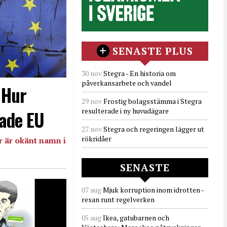
SENASTE PLUS
30 nov
Stegra - En historia om
påverkansarbete och vandel
- Hur
29 nov
Frostig bolagsstämma i Stegra
resulterade i ny huvudägare
ade EU
27 nov
Stegra och regeringen lägger ut
rökridåer
 är okänt namn i
SENASTE
07 aug
Mjuk korruption inom idrotten -
resan runt regelverken
05 aug
Ikea, gatubarnen och