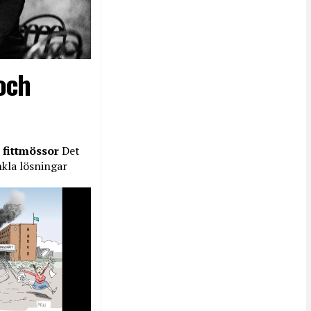
och
 fittmössor
Det
nkla lösningar