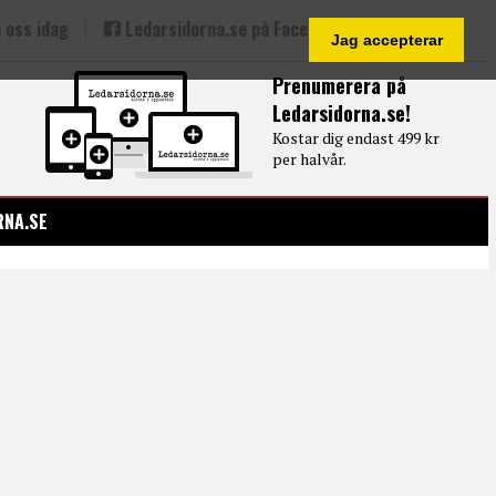
 oss idag
Ledarsidorna.se på Facebook
Jag accepterar
Prenumerera på
Ledarsidorna.se!
Kostar dig endast 499 kr
per halvår.
RNA.SE