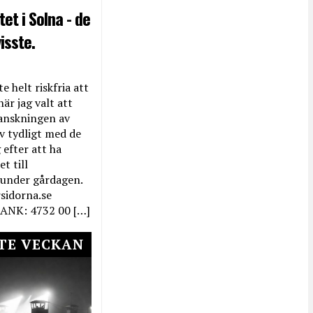
et i Solna - de
isste.
e helt riskfria att
när jag valt att
anskningen av
ev tydligt med de
efter att ha
t till
 under gårdagen.
rsidorna.se
ANK: 4732 00 […]
TE VECKAN