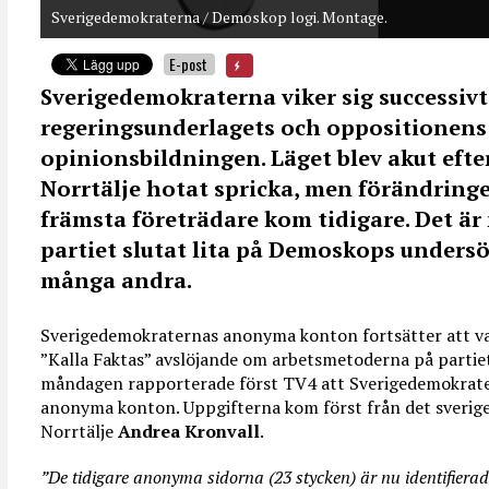
Sverigedemokraterna / Demoskop logi. Montage.
E-post
Sverigedemokraterna viker sig successivt
regeringsunderlagets och oppositionens 
opinionsbildningen. Läget blev akut efter
Norrtälje hotat spricka, men förändringen
främsta företrädare kom tidigare. Det är
partiet slutat lita på Demoskops unders
många andra.
Sverigedemokraternas anonyma konton fortsätter att va
”Kalla Faktas” avslöjande om arbetsmetoderna på parti
måndagen rapporterade först TV4 att Sverigedemokratern
anonyma konton. Uppgifterna kom först från det sveri
Norrtälje
Andrea Kronvall
.
”De tidigare anonyma sidorna (23 stycken) är nu identifiera