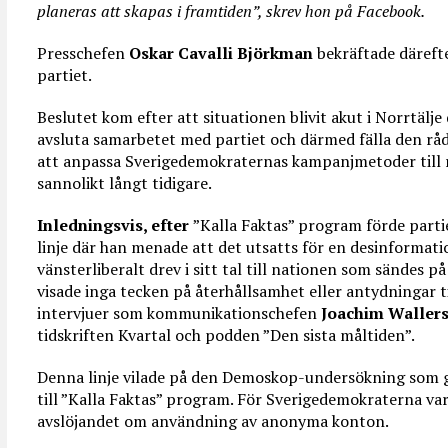
planeras att skapas i framtiden”, skrev hon på Facebook.
Presschefen
Oskar Cavalli Björkman
bekräftade därefte
partiet.
Beslutet kom efter att situationen blivit akut i Norrtälje
avsluta samarbetet med partiet och därmed fälla den rå
att anpassa Sverigedemokraternas kampanjmetoder till 
sannolikt långt tidigare.
Inledningsvis, efter
”Kalla Faktas” program förde parti
linje där han menade att det utsatts för en desinformat
vänsterliberalt drev i sitt tal till nationen som sändes
visade inga tecken på återhållsamhet eller antydningar ti
intervjuer som kommunikationschefen
Joachim Wallers
tidskriften Kvartal och podden ”Den sista måltiden”.
Denna linje vilade på den Demoskop-undersökning som g
till ”Kalla Faktas” program. För Sverigedemokraterna va
avslöjandet om användning av anonyma konton.