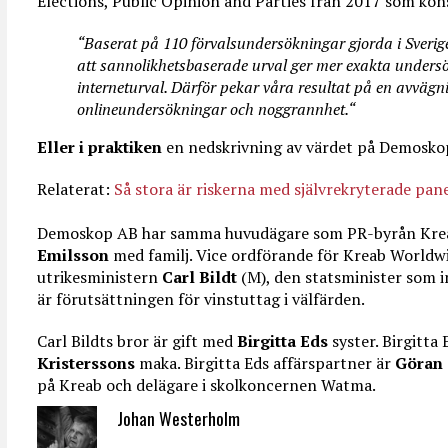
Elections, Public Opinion and Parties från 2017 som kon
“Baserat på 110 förvalsundersökningar gjorda i Sverige, 
att sannolikhetsbaserade urval ger mer exakta unders
interneturval. Därför pekar våra resultat på en avvägni
onlineundersökningar och noggrannhet.“
Eller i praktiken
en nedskrivning av värdet på Demosko
Relaterat:
Så stora är riskerna med självrekryterade pan
Demoskop AB har samma huvudägare som PR-byrån Kre
Emilsson
med familj. Vice ordförande för Kreab Worldwi
utrikesministern
Carl Bildt
(M), den statsminister som 
är förutsättningen för vinstuttag i välfärden.
Carl Bildts bror är gift med
Birgitta Eds
syster. Birgitta
Kristerssons
maka. Birgitta Eds affärspartner är
Göran 
på Kreab och delägare i skolkoncernen Watma.
Johan Westerholm