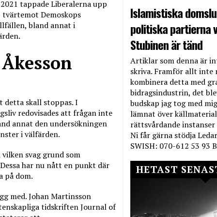
t 2021 tappade Liberalerna upp
Islamistiska domslut
elt tvärtemot Demoskops
politiska partierna v
lfällen, bland annat i
ärden.
Stubinen är tänd
v Åkesson
Artiklar som denna är int
skriva. Framför allt inte 
kombinera detta med gr
bidragsindustrin, det bl
t detta skall stoppas. I
budskap jag tog med mig 
liv redovisades att frågan inte
lämnat över källmateriale
 bland annat den undersökningen
rättsvårdande instanser
nster i välfärden.
Ni får gärna stödja Leda
SWISH: 070-612 53 93 B
å vilken svag grund som
Dessa har nu nått en punkt där
HETAST SENAS
ta på dom.
ygg med. Johan Martinsson
enskapliga tidskriften Journal of