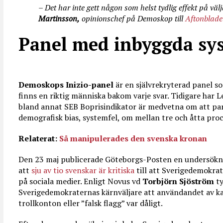
– Det har inte gett någon som helst tydlig effekt på väl
Martinsson,
opinionschef på Demoskop till
Aftonblade
Panel med inbyggda sy
Demoskops Inizio-panel
är en självrekryterad panel s
finns en riktig människa bakom varje svar. Tidigare har 
bland annat SEB Boprisindikator är medvetna om att pa
demografisk bias, systemfel, om mellan tre och åtta proc
Relaterat:
Så manipulerades den svenska kronan
Den 23 maj publicerade Göteborgs-Posten en undersökni
att
sju av tio svenskar är kritiska
till att Sverigedemokr
på sociala medier. Enligt Novus vd
Torbjörn Sjöström
ty
Sverigedemokraternas kärnväljare att användandet av 
trollkonton eller ”falsk flagg” var dåligt.