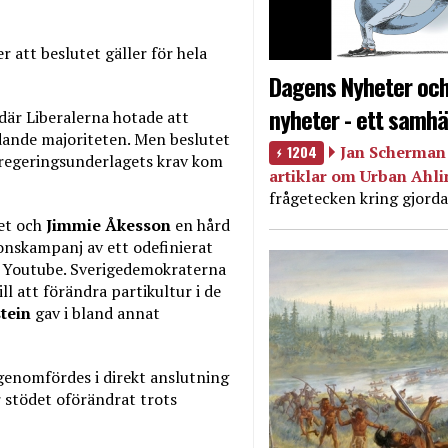
r att beslutet gäller för hela
Dagens Nyheter och
nyheter - ett samhä
 där Liberalerna hotade att
dande majoriteten. Men beslutet
1204
Jan Scherman 
regeringsunderlagets krav kom
artiklar om Urban Ahl
frågetecken kring gjorda
et och
Jimmie Åkesson
en hård
ionskampanj av ett odefinierat
 på Youtube. Sverigedemokraterna
ll att förändra partikultur i de
tein
gav i bland annat
enomfördes i direkt anslutning
r stödet oförändrat trots