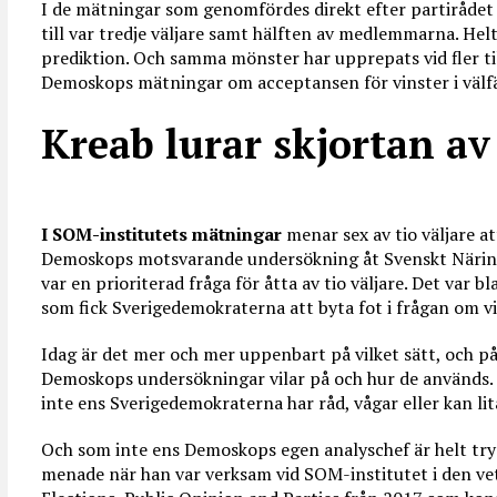
I de mätningar som genomfördes direkt efter partiråde
till var tredje väljare samt hälften av medlemmarna. H
prediktion. Och samma mönster har upprepats vid fler til
Demoskops mätningar om acceptansen för vinster i välf
Kreab lurar skjortan a
I SOM-institutets mätningar
menar sex av tio väljare at
Demoskops motsvarande undersökning åt Svenskt Närings
var en prioriterad fråga för åtta av tio väljare. Det var
som fick Sverigedemokraterna att byta fot i frågan om vi
Idag är det mer och mer uppenbart på vilket sätt, och p
Demoskops undersökningar vilar på och hur de används. 
inte ens Sverigedemokraterna har råd, vågar eller kan li
Och som inte ens Demoskops egen analyschef är helt tr
menade när han var verksam vid SOM-institutet i den vet