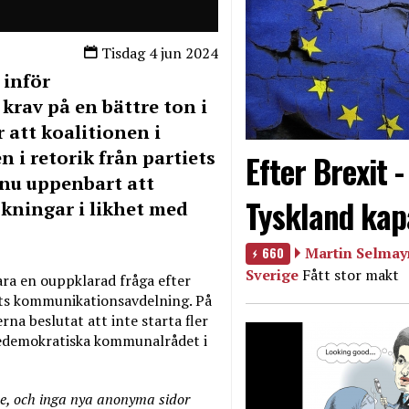
Tisdag 4 jun 2024
 inför
krav på en bättre ton i
 att koalitionen i
 i retorik från partiets
Efter Brexit 
 nu uppenbart att
Tyskland kap
ökningar i likhet med
660
Martin Selmayr
Sverige
Fått stor makt
ra en ouppklarad fråga efter
ets kommunikationsavdelning. På
a beslutat att inte starta fler
gedemokratiska kommunalrådet i
de, och inga nya anonyma sidor