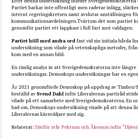
Efter denna undersökning inleder Sverigedemokraterna e
Partiet backar inte offentligt men raderar inlägg, släck
internt regeringskretsen samt avslutar anställningen f
kommunikationsavdelningen.Tvärtom det som partiet ko
genomför partiet ett lappkast i full fart mot valdagen.
Partiet höll med andra ord
fast vid sin initiala hårda li
undersökning som vilade på vetenskapliga metoder, från
kom med en annan bild.
En rimlig analys är att Sverigedemokraterna inte längre
undersökningar. Demoskops undersökningar har en egen 
År 2021 genomförde Demoskop på uppdrag av Timbro/
beställd av
Svend Dahl
inför Liberalernas partiråd stöd
vilade på ett samarbete med Sverigedemokraterna. En un
bad om. Demoskops undersökning visade på att denna linj
Liberalernas kärnväljare med sig.
Relaterat:
Därför står Pehrson och Åkesson inför “Djävul