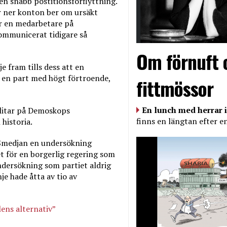
n snabb postitionsförflyttning.
er ner konton ber om ursäkt
ör en medarbetare på
mmunicerat tidigare så
Om förnuft 
nje fram tills dess att en
 en part med högt förtroende,
fittmössor
En lunch med herrar i
 litar på Demoskops
finns en längtan efter e
historia.
Smedjan en undersökning
et för en borgerlig regering som
dersökning som partiet aldrig
e hade åtta av tio av
ens alternativ”