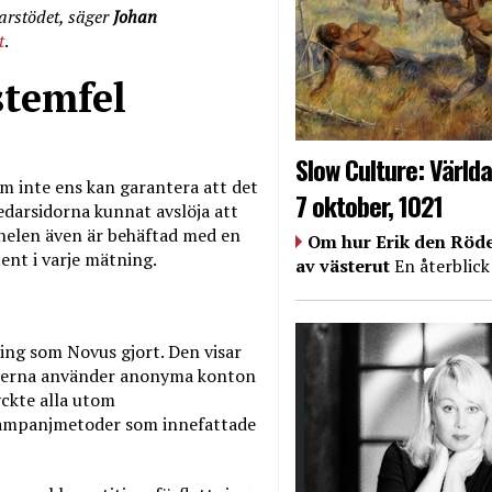
jarstödet, säger
Johan
t
.
stemfel
Slow Culture: Världa
om inte ens kan garantera att det
7 oktober, 1021
Ledarsidorna kunnat avslöja att
nelen även är behäftad med en
Om hur Erik den Röde
ent i varje mätning.
av västerut
En återblick
ng som Novus gjort. Den visar
aterna använder anonyma konton
ckte alla utom
kampanjmetoder som innefattade