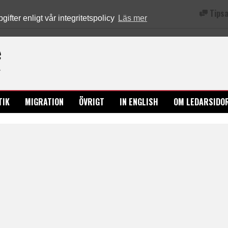
Tipsa
fter enligt vår integritetspolicy
Läs mer
Ledarsidorna.se
TIK
MIGRATION
ÖVRIGT
IN ENGLISH
OM LEDARSIDO