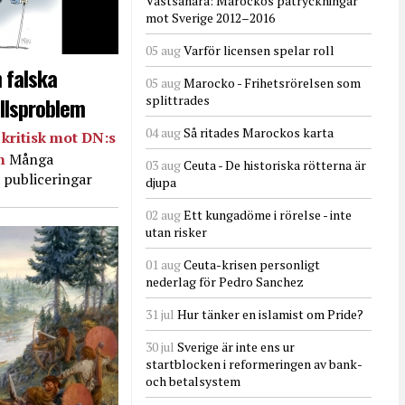
Västsahara: Marockos påtryckningar
mot Sverige 2012–2016
05 aug
Varför licensen spelar roll
 falska
05 aug
Marocko - Frihetsrörelsen som
llsproblem
splittrades
04 aug
Så ritades Marockos karta
kritisk mot DN:s
in
Många
03 aug
Ceuta - De historiska rötterna är
 publiceringar
djupa
02 aug
Ett kungadöme i rörelse - inte
utan risker
01 aug
Ceuta-krisen personligt
nederlag för Pedro Sanchez
31 jul
Hur tänker en islamist om Pride?
30 jul
Sverige är inte ens ur
startblocken i reformeringen av bank-
och betalsystem