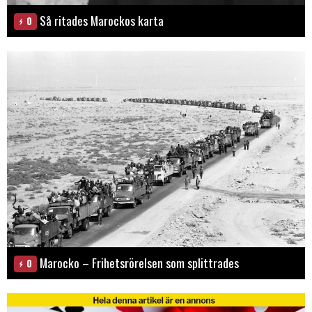
Så ritades Marockos karta
0
Marocko – Frihetsrörelsen som splittrades
0