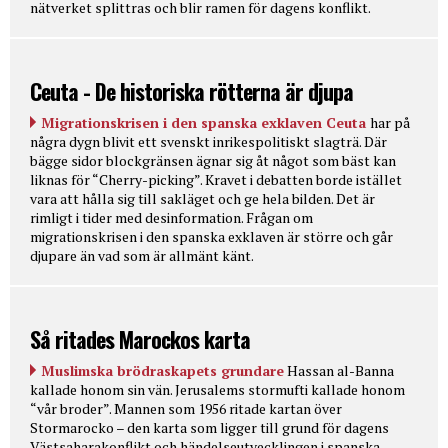
nätverket splittras och blir ramen för dagens konflikt.
Ceuta - De historiska rötterna är djupa
Migrationskrisen i den spanska exklaven Ceuta
har på
några dygn blivit ett svenskt inrikespolitiskt slagträ. Där
bägge sidor blockgränsen ägnar sig åt något som bäst kan
liknas för “Cherry-picking”. Kravet i debatten borde istället
vara att hålla sig till sakläget och ge hela bilden. Det är
rimligt i tider med desinformation. Frågan om
migrationskrisen i den spanska exklaven är större och går
djupare än vad som är allmänt känt.
Så ritades Marockos karta
Muslimska brödraskapets grundare
Hassan al-Banna
kallade honom sin vän. Jerusalems stormufti kallade honom
“vår broder”. Mannen som 1956 ritade kartan över
Stormarocko – den karta som ligger till grund för dagens
Västsaharakonflikt och händelseutvecklingen i spanska