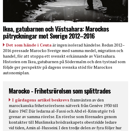
Ikea, gatubarnen och Västsahara: Marockos
påtryckningar mot Sverige 2012–2016
Det som hände i Ceuta
är ingen isolerad händelse. Redan 2012–
2016 pressade Marocko Sverige med samma medel, migration och
handel, för att stoppa ett svenskt erkännande av Västsahara.
Historien om Ikea, gatubarnen på Södermalm och den tystnad som
följde ger perspektiv på dagens svenska stöd för Marockos
autonomiplan.
Marocko - Frihetsrörelsen som splittrades
I gårdagens artikel beskrevs
framväxten av den
marockanska frihetsrörelsens nätverk från Genève 1930 till
Kairo 1947. Där ledarna al-Fassi och Abd el-Krim utgör två
grenar av samma rörelse. En rörelse som förenades genom
kontakter till Muslimska brödraskapets obestridde ledare
vid tiden, Amin al-Husseini. I den tredje delen av fyra följer hur