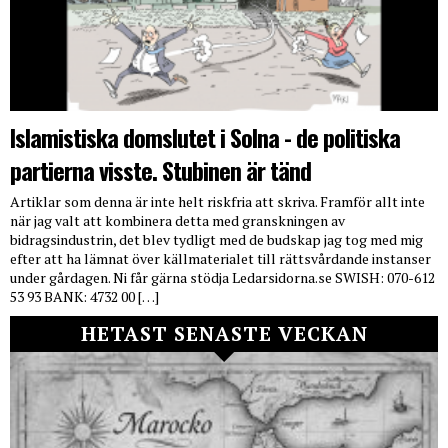
Islamistiska domslutet i Solna - de politiska
partierna visste. Stubinen är tänd
Artiklar som denna är inte helt riskfria att skriva. Framför allt inte
när jag valt att kombinera detta med granskningen av
bidragsindustrin, det blev tydligt med de budskap jag tog med mig
efter att ha lämnat över källmaterialet till rättsvårdande instanser
under gårdagen. Ni får gärna stödja Ledarsidorna.se SWISH: 070-612
53 93 BANK: 4732 00 […]
HETAST SENASTE VECKAN