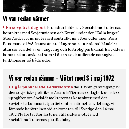
Vi var redan vänner
En sovjetisk dagbok
förändrar bilden av Socialdemokraternas
kontakter med Sovjetunionen och Kreml under det “Kalla kriget”.
Sten Anderssons möte med centralkommittémedlemmen Boris
Ponomarjov 1965 framstår inte längre som en isolerad händelse
utan som en del av en långvarig och förtrolig partikanal. En exklusiv
kommunikationskanal som sköttes av identifierade namngivna
funktionärer på båda sidor.
Vi var redan vänner - Mötet med S i maj 1972
I går publicerade Ledarsidorna
del 1 av en genomgång av
den sovjetiske politikern Anatolij Tjernjajevs dagbok och dess
uppgifter om Socialdemokraternas kontakter med det
sovjetiska kommunistpartiets internationella avdelning. Vi
lämnade berättelsen vid ankomsten till Sverige den 14 maj
1972. Nu fortsätter historien till själva mötet med
socialdemokraternas partiledning.