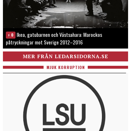
Ikea, gatubarnen och Västsahara: Marockos
0
påtryckningar mot Sverige 2012–2016
MER FRÅN LEDARSIDORNA.SE
MJUK KORRUPTION