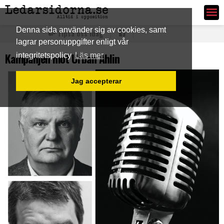
Ledarsidorna.se
Denna sida använder sig av cookies, samt
Tipsa oss idag
lagrar personuppgifter enligt vår
Kampanjen mot Urban Ahlin
integritetspolicy
Läs mer
Jag accepterar