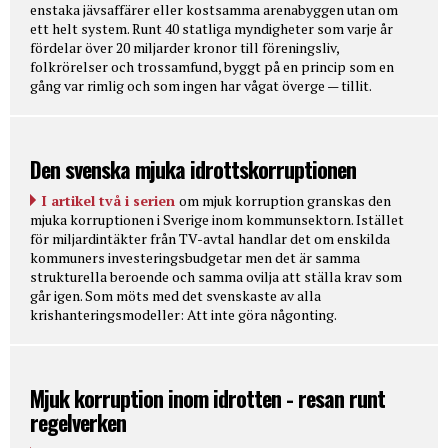
enstaka jävsaffärer eller kostsamma arenabyggen utan om
ett helt system. Runt 40 statliga myndigheter som varje år
fördelar över 20 miljarder kronor till föreningsliv,
folkrörelser och trossamfund, byggt på en princip som en
gång var rimlig och som ingen har vågat överge — tillit.
Den svenska mjuka idrottskorruptionen
I artikel två i serien
om mjuk korruption granskas den
mjuka korruptionen i Sverige inom kommunsektorn. Istället
för miljardintäkter från TV-avtal handlar det om enskilda
kommuners investeringsbudgetar men det är samma
strukturella beroende och samma ovilja att ställa krav som
går igen. Som möts med det svenskaste av alla
krishanteringsmodeller: Att inte göra någonting.
Mjuk korruption inom idrotten - resan runt
regelverken