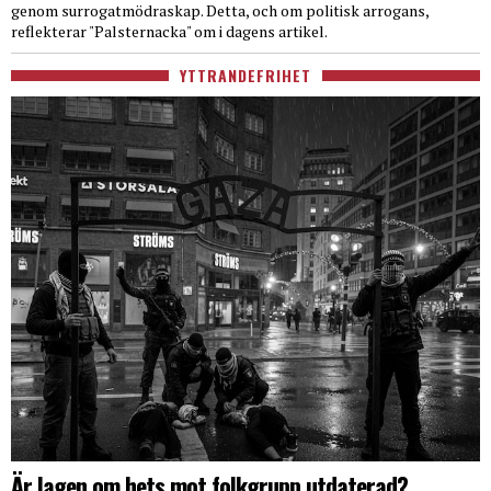
genom surrogatmödraskap. Detta, och om politisk arrogans,
reflekterar "Palsternacka" om i dagens artikel.
YTTRANDEFRIHET
Är lagen om hets mot folkgrupp utdaterad?