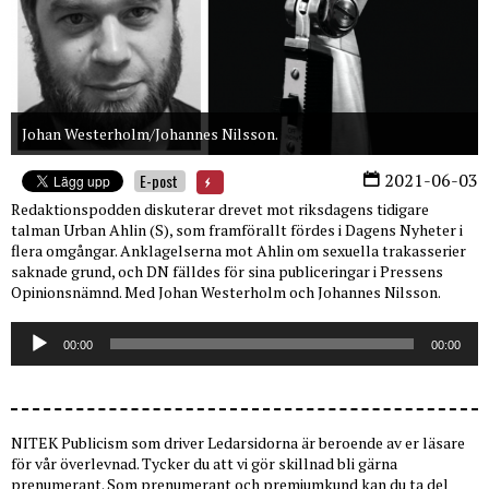
Johan Westerholm/Johannes Nilsson.
2021-06-03
E-post
Redaktionspodden diskuterar drevet mot riksdagens tidigare
talman Urban Ahlin (S), som framförallt fördes i Dagens Nyheter i
flera omgångar. Anklagelserna mot Ahlin om sexuella trakasserier
saknade grund, och DN fälldes för sina publiceringar i Pressens
Opinionsnämnd. Med Johan Westerholm och Johannes Nilsson.
Ljudspelare
00:00
00:00
NITEK Publicism som driver Ledarsidorna är beroende av er läsare
för vår överlevnad. Tycker du att vi gör skillnad bli gärna
prenumerant. Som prenumerant och premiumkund kan du ta del