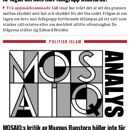
Två uppmärksammade fall
visar hur svårt det är att dra gränsen
mellan skyddet mot hat och skyddet för det fria ordet. Frågan är om
lagen om hets mot folkgrupp fortfarande tillämpas på ett sätt som
stärker rättsstaten eller om den blivit alltför oförutsägbar. De
frågorna ställer sig Edward Nordén.
POLITISK ISLAM
MOSAIQ:s kritik av Magnus Ranstorp håller inte för