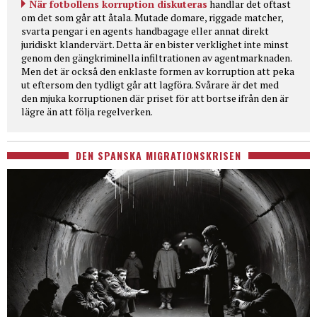
När fotbollens korruption diskuteras
handlar det oftast
om det som går att åtala. Mutade domare, riggade matcher,
svarta pengar i en agents handbagage eller annat direkt
juridiskt klandervärt. Detta är en bister verklighet inte minst
genom den gängkriminella infiltrationen av agentmarknaden.
Men det är också den enklaste formen av korruption att peka
ut eftersom den tydligt går att lagföra. Svårare är det med
den mjuka korruptionen där priset för att bortse ifrån den är
lägre än att följa regelverken.
DEN SPANSKA MIGRATIONSKRISEN