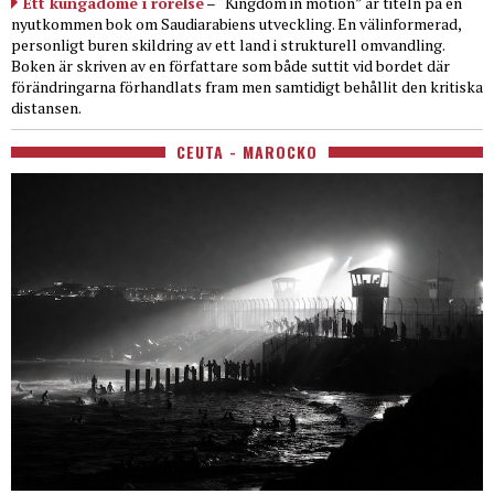
Ett kungadöme i rörelse
– “Kingdom in motion” är titeln på en
nyutkommen bok om Saudiarabiens utveckling. En välinformerad,
personligt buren skildring av ett land i strukturell omvandling.
Boken är skriven av en författare som både suttit vid bordet där
förändringarna förhandlats fram men samtidigt behållit den kritiska
distansen.
CEUTA - MAROCKO