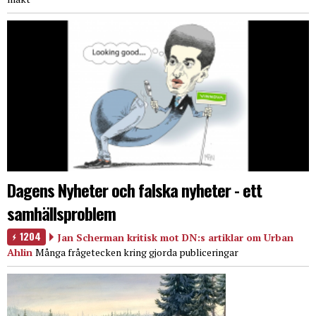
Dagens Nyheter och falska nyheter - ett
samhällsproblem
1204
Jan Scherman kritisk mot DN:s artiklar om Urban
Ahlin
Många frågetecken kring gjorda publiceringar