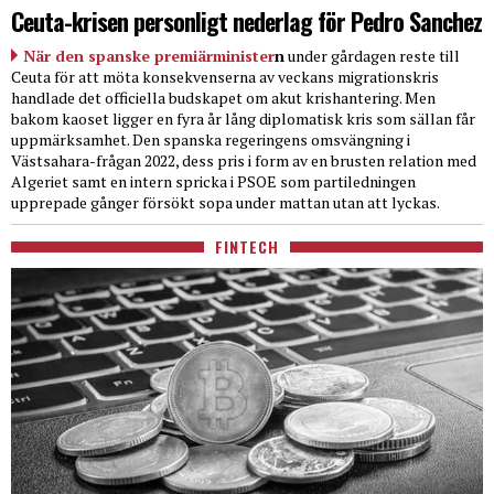
Ceuta-krisen personligt nederlag för Pedro Sanchez
När den spanske premiärminister
n
under gårdagen reste till
Ceuta för att möta konsekvenserna av veckans migrationskris
handlade det officiella budskapet om akut krishantering. Men
bakom kaoset ligger en fyra år lång diplomatisk kris som sällan får
uppmärksamhet. Den spanska regeringens omsvängning i
Västsahara-frågan 2022, dess pris i form av en brusten relation med
Algeriet samt en intern spricka i PSOE som partiledningen
upprepade gånger försökt sopa under mattan utan att lyckas.
FINTECH