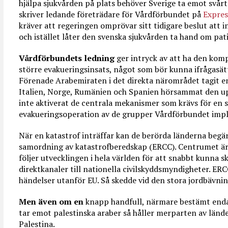
hjälpa sjukvården på plats behöver Sverige ta emot svårt
skriver ledande företrädare för Vårdförbundet på
Expres
kräver att regeringen omprövar sitt tidigare beslut att 
och istället låter den svenska sjukvården ta hand om pat
Vårdförbundets ledning
ger intryck av att ha den kom
större evakueringsinsats, något som bör kunna ifrågasä
Förenade Arabemiraten i det direkta närområdet tagit em
Italien, Norge, Rumänien och Spanien hörsammat den up
inte aktiverat de centrala mekanismer som krävs för en s
evakueringsoperation av de grupper Vårdförbundet implic
När en katastrof inträffar kan de berörda länderna begär
samordning av katastrofberedskap (ERCC). Centrumet ä
följer utvecklingen i hela världen för att snabbt kunna sk
direktkanaler till nationella civilskyddsmyndigheter. ERC
händelser utanför EU. Så skedde vid den stora jordbävnin
Men även om en
knapp handfull, närmare bestämt enda
tar emot palestinska araber så håller merparten av ländern
Palestina.