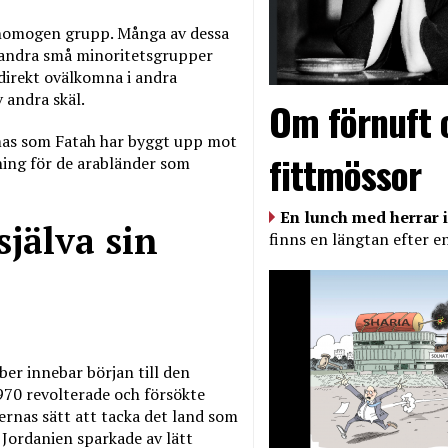
en homogen grupp. Många av dessa
 andra små minoritetsgrupper
direkt ovälkomna i andra
 andra skäl.
Om förnuft 
mas som Fatah har byggt upp mot
fittmössor
tning för de arabländer som
En lunch med herrar i
själva sin
finns en längtan efter e
er innebar början till den
1970 revolterade och försökte
iernas sätt att tacka det land som
 Jordanien sparkade av lätt