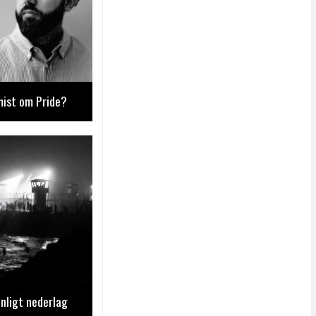
mist om Pride?
nligt nederlag