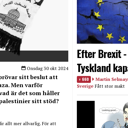
Efter Brexit 
Tyskland kap
Onsdag 30 okt 2024
övar sitt beslut att
660
Martin Selmayr
aza. Men varför
Sverige
Fått stor makt
ad är det som håller
palestinier sitt stöd?
r allt mer allvarlig. För att