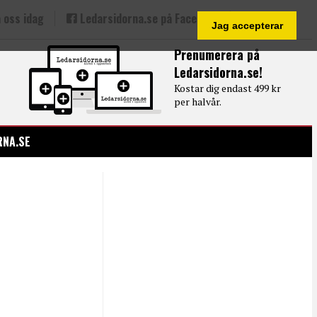
 oss idag
Ledarsidorna.se på Facebook
Jag accepterar
Prenumerera på
Ledarsidorna.se!
Kostar dig endast 499 kr
per halvår.
RNA.SE