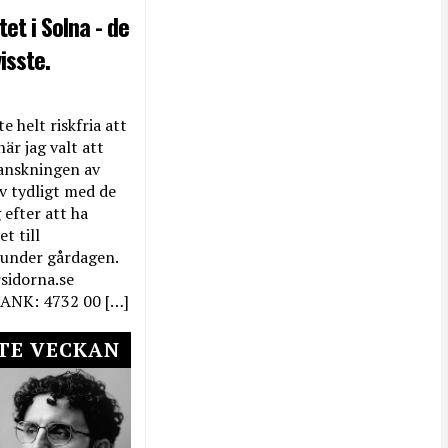
et i Solna - de
isste.
e helt riskfria att
när jag valt att
anskningen av
ev tydligt med de
efter att ha
t till
 under gårdagen.
rsidorna.se
ANK: 4732 00 […]
TE VECKAN