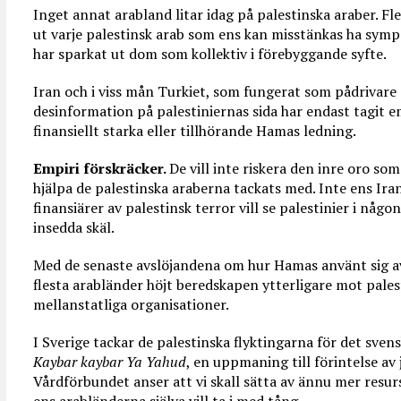
Inget annat arabland litar idag på palestinska araber. Fle
ut varje palestinsk arab som ens kan misstänkas ha symp
har sparkat ut dom som kollektiv i förebyggande syfte.
Iran och i viss mån Turkiet, som fungerat som pådrivare
desinformation på palestiniernas sida har endast tagit 
finansiellt starka eller tillhörande Hamas ledning.
Empiri förskräcker.
De vill inte riskera den inre oro so
hjälpa de palestinska araberna tackats med. Inte ens Iran
finansiärer av palestinsk terror vill se palestinier i någo
insedda skäl.
Med de senaste avslöjandena om hur Hamas använt sig 
flesta arabländer höjt beredskapen ytterligare mot palest
mellanstatliga organisationer.
I Sverige tackar de palestinska flyktingarna för det sve
Kaybar kaybar Ya Yahud
, en uppmaning till förintelse av
Vårdförbundet anser att vi skall sätta av ännu mer resurs