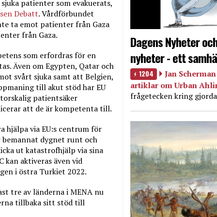
 sjuka patienter som evakuerats,
sen Debatt
. Vårdförbundet
inte ta emot patienter från Gaza
ienter från Gaza.
Dagens Nyheter och
nyheter - ett samhä
petens som erfordras för en
ttas. Även om Egypten, Qatar och
1204
Jan Scherman 
ot svårt sjuka samt att Belgien,
artiklar om Urban Ahl
pmaning till akut stöd har EU
frågetecken kring gjorda
torskalig patientsäker
erar att de är kompetenta till.
a hjälpa via EU:s centrum för
r bemannat dygnet runt och
icka ut katastrofhjälp via sina
C kan aktiveras även vid
gen i östra Turkiet 2022.
st tre av länderna i MENA nu
a tillbaka sitt stöd till