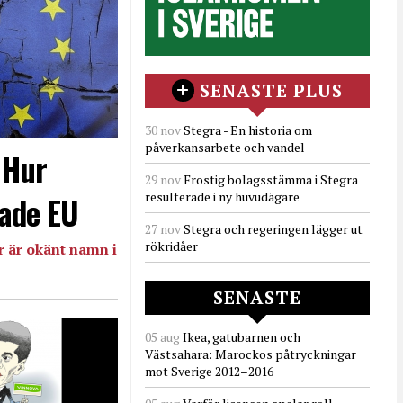
SENASTE PLUS
30 nov
Stegra - En historia om
påverkansarbete och vandel
- Hur
29 nov
Frostig bolagsstämma i Stegra
resulterade i ny huvudägare
ade EU
27 nov
Stegra och regeringen lägger ut
rökridåer
 är okänt namn i
SENASTE
05 aug
Ikea, gatubarnen och
Västsahara: Marockos påtryckningar
mot Sverige 2012–2016