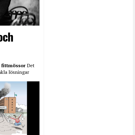
och
 fittmössor
Det
nkla lösningar