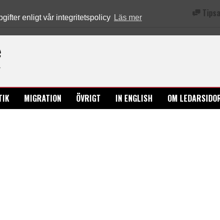
Tipsa
fter enligt vår integritetspolicy
Läs mer
Ledarsidorna.se
TIK
MIGRATION
ÖVRIGT
IN ENGLISH
OM LEDARSIDO