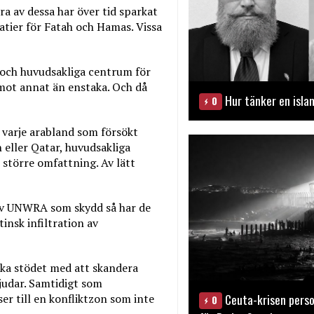
ra av dessa har över tid sparkat
atier för Fatah och Hamas. Vissa
 och huvudsakliga centrum för
emot annat än enstaka. Och då
Hur tänker en isla
0
m varje arabland som försökt
 eller Qatar, huvudsakliga
n större omfattning. Av lätt
av UNWRA som skydd så har de
insk infiltration av
nska stödet med att skandera
 judar. Samtidigt som
Ceuta-krisen perso
er till en konfliktzon som inte
0