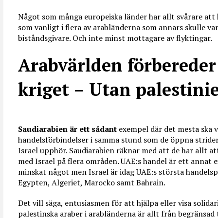
Något som många europeiska länder har allt svårare att 
som vanligt i flera av arabländerna som annars skulle va
biståndsgivare. Och inte minst mottagare av flyktingar.
Arabvärlden förbereder e
kriget – Utan palestini
Saudiarabien är ett sådant
exempel där det mesta ska v
handelsförbindelser i samma stund som de öppna stride
Israel upphör. Saudiarabien räknar med att de har allt a
med Israel på flera områden. UAE:s handel är ett annat
minskat något men Israel är idag UAE:s största handelspa
Egypten, Algeriet, Marocko samt Bahrain.
Det vill säga, entusiasmen för att hjälpa eller visa solidari
palestinska araber i arabländerna är allt från begränsad t