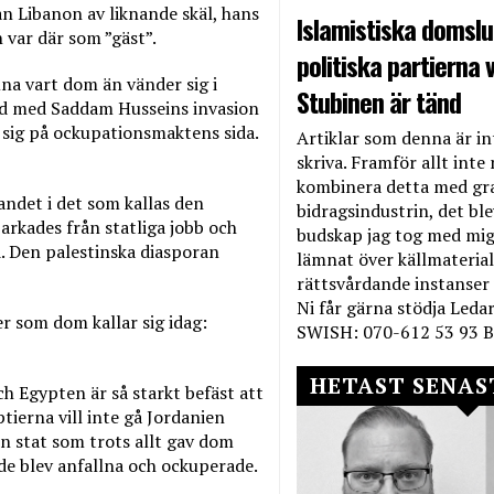
ån Libanon av liknande skäl, hans
Islamistiska domslut
n var där som ”gäst”.
politiska partierna v
a vart dom än vänder sig i
Stubinen är tänd
and med Saddam Husseins invasion
e sig på ockupationsmaktens sida.
Artiklar som denna är int
skriva. Framför allt inte 
kombinera detta med gr
andet i det som kallas den
bidragsindustrin, det bl
arkades från statliga jobb och
budskap jag tog med mig 
. Den palestinska diasporan
lämnat över källmateriale
rättsvårdande instanser
Ni får gärna stödja Leda
er som dom kallar sig idag:
SWISH: 070-612 53 93 B
HETAST SENAS
 Egypten är så starkt befäst att
ptierna vill inte gå Jordanien
en stat som trots allt gav dom
 de blev anfallna och ockuperade.