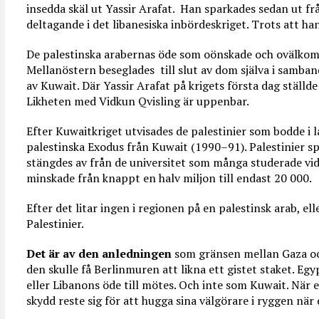
insedda skäl ut Yassir Arafat. Han sparkades sedan ut fr
deltagande i det libanesiska inbördeskriget. Trots att ha
De palestinska arabernas öde som oönskade och ovälkomn
Mellanöstern beseglades till slut av dom själva i samb
av Kuwait. Där Yassir Arafat på krigets första dag ställd
Likheten med Vidkun Qvisling är uppenbar.
Efter Kuwaitkriget utvisades de palestinier som bodde i l
palestinska Exodus från Kuwait (1990–91). Palestinier sp
stängdes av från de universitet som många studerade vid
minskade från knappt en halv miljon till endast 20 000.
Efter det litar ingen i regionen på en palestinsk arab, ell
Palestinier.
Det är av den anledningen
som gränsen mellan Gaza och
den skulle få Berlinmuren att likna ett gistet staket. Egy
eller Libanons öde till mötes. Och inte som Kuwait. När 
skydd reste sig för att hugga sina välgörare i ryggen när