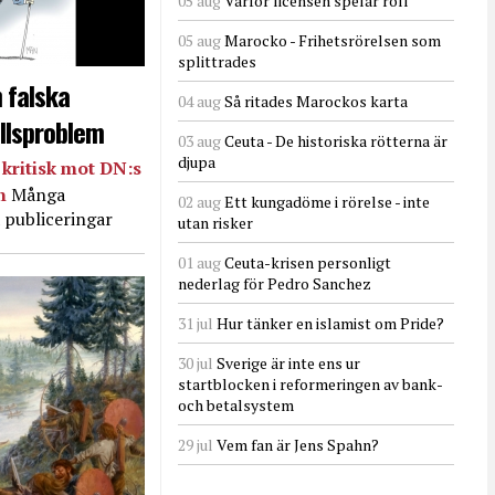
05 aug
Varför licensen spelar roll
05 aug
Marocko - Frihetsrörelsen som
splittrades
 falska
04 aug
Så ritades Marockos karta
llsproblem
03 aug
Ceuta - De historiska rötterna är
djupa
kritisk mot DN:s
in
Många
02 aug
Ett kungadöme i rörelse - inte
 publiceringar
utan risker
01 aug
Ceuta-krisen personligt
nederlag för Pedro Sanchez
31 jul
Hur tänker en islamist om Pride?
30 jul
Sverige är inte ens ur
startblocken i reformeringen av bank-
och betalsystem
29 jul
Vem fan är Jens Spahn?