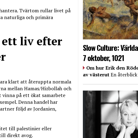
hantera. Tvärtom rullar livet på
ra naturliga och primära
tt liv efter
Slow Culture: Världa
er
7 oktober, 1021
Om hur Erik den Röde
av västerut
En återblick
ara klart att återuppta normala
rna mellan Hamas/Hizbollah och
tt vinna på ett ökat samarbete
 exempel. Denna handel har
rtner följd av Jordanien,
tet till palestinier eller
ill direkt avog.