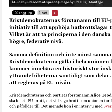
KD logo / Freedom of speech (Image by FreePik). Montage
E-post
Kristdemokraternas förstanamn till EU-
initiativ till att upphöja hatbrottslagar t
Vilket är att ta principerna i den danska
högre, federativ nivå.
Samma definition och inte minst samma s
Kristdemokraterna gälla i hela unionen f
kommer innebära en historiskt stor ins
yttrandefriheterna samtidigt som delar
att regleras på EU-nivån.
Kristdemokraterna och partiets förstanamn
Alice Teo
ska bli ett EU-brott, det vill säga brott som unionen t
och påföljder till. Det menade hon i en intervju med
Sver