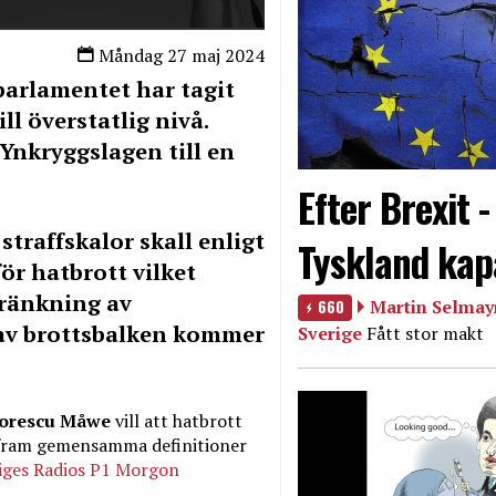
Måndag 27 maj 2024
parlamentet
har tagit
ill överstatlig nivå.
 Ynkryggslagen till en
Efter Brexit 
traffskalor skall enligt
Tyskland kap
ör hatbrott vilket
kränkning av
660
Martin Selmayr
 av brottsbalken kommer
Sverige
Fått stor makt
dorescu Måwe
vill att hatbrott
ar fram gemensamma definitioner
iges Radios P1 Morgon