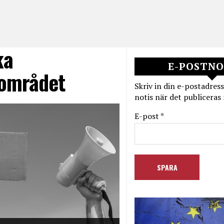
ka
E-POSTNO
sområdet
Skriv in din e-postadress
notis när det publiceras 
E-post *