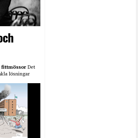
och
 fittmössor
Det
nkla lösningar