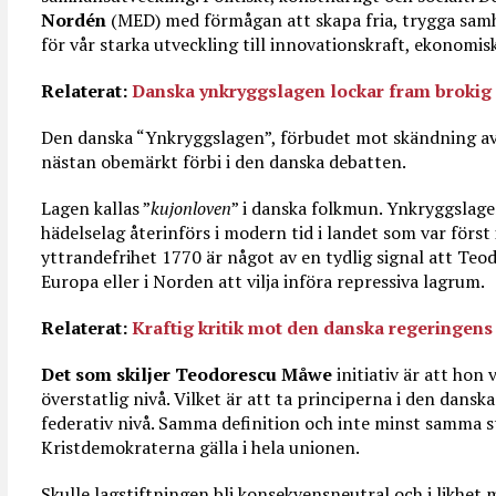
Nordén
(MED) med förmågan att skapa fria, trygga samhä
för vår starka utveckling till innovationskraft, ekonomis
Relaterat:
Danska ynkryggslagen lockar fram brokig
Den danska “Ynkryggslagen”, förbudet mot skändning av r
nästan obemärkt förbi i den danska debatten.
Lagen kallas ”
kujonloven
” i danska folkmun. Ynkryggslagen
hädelselag återinförs i modern tid i landet som var först
yttrandefrihet 1770 är något av en tydlig signal att Teo
Europa eller i Norden att vilja införa repressiva lagrum.
Relaterat:
Kraftig kritik mot den danska regeringen
Det som skiljer Teodorescu Måwe
initiativ är att hon 
överstatlig nivå. Vilket är att ta principerna i den dansk
federativ nivå. Samma definition och inte minst samma st
Kristdemokraterna gälla i hela unionen.
Skulle lagstiftningen bli konsekvensneutral och i likhet