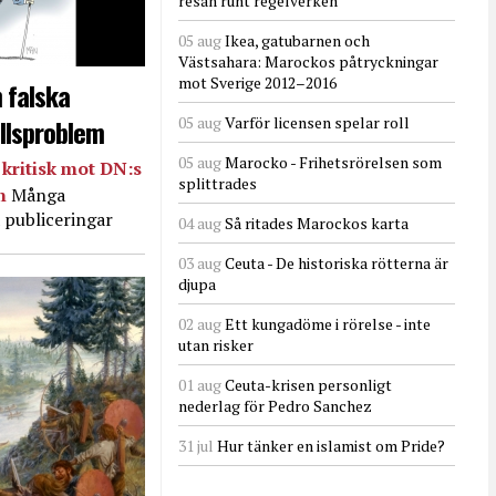
resan runt regelverken
05 aug
Ikea, gatubarnen och
Västsahara: Marockos påtryckningar
mot Sverige 2012–2016
 falska
llsproblem
05 aug
Varför licensen spelar roll
05 aug
Marocko - Frihetsrörelsen som
kritisk mot DN:s
splittrades
in
Många
 publiceringar
04 aug
Så ritades Marockos karta
03 aug
Ceuta - De historiska rötterna är
djupa
02 aug
Ett kungadöme i rörelse - inte
utan risker
01 aug
Ceuta-krisen personligt
nederlag för Pedro Sanchez
31 jul
Hur tänker en islamist om Pride?