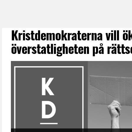
Kristdemokraterna vill ö
överstatligheten på rätt