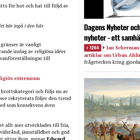
ts för hot och hat till följd av
Dagens Nyheter och
det bör ingå i den här
nyheter - ett samhä
gränser är vanligt
1204
Jan Scherman 
ande inslag av religiösa idéer
artiklar om Urban Ahl
vanföreställningar till
frågetecken kring gjorda
ligiös extremism
 brottskategori och följs nu av
we rekryterats följer den trend
rmed som konsekvens även
 allt mer utvecklades till fria,
 välstånd, jämställdhet och god
Det sitter ihop, menar
Edward