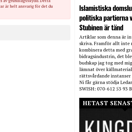
as av grundlagsskydd. Detta
Islamistiska domslut
 är helt ansvarig för det du
politiska partierna v
Stubinen är tänd
Artiklar som denna är int
skriva. Framför allt inte 
kombinera detta med gr
bidragsindustrin, det bl
budskap jag tog med mig 
lämnat över källmateriale
rättsvårdande instanser
Ni får gärna stödja Leda
SWISH: 070-612 53 93 B
HETAST SENAS