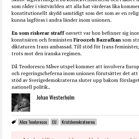
som råder i västvärlden att alla hat värderas lika komm
konstitutionellt skydd samtidigt som det som av en reli
kunna lagföras i andra länder inom unionen.
En som riskerar straff
oavsett var hon befinner sig ino
konstnären och feministen
Firoozeh Bazrafkan
som str
diktaturen Irans ambassad. Till stöd för Irans feminister,
trots mot den iranska regimen.
Då Teodorescu Måwe utspel kommer att involvera Europeis
och regeringscheferna inom unionen förutsätter det att
stöd av Sverigedemokraterna sluter upp bakom förslaget 
nationell politik..
Johan Westerholm
Alice Teodorescu
EU
Kristdemokrateerna