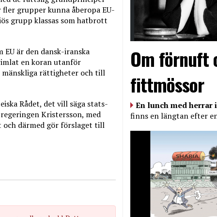
er fler grupper kunna åberopa EU-
giös grupp klassas som hatbrott
Om förnuft 
m EU är den dansk-iranska
imlat en koran utanför
 mänskliga rättigheter och till
fittmössor
ka Rådet, det vill säga stats-
En lunch med herrar i
 regeringen Kristersson, med
finns en längtan efter e
och därmed gör förslaget till