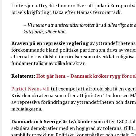
I intervjun uttryckte hon oro över att judar i Europa utsät
Israels krigföring i Gaza efter Hamas terrorattack.
– Vi menar att antisemitismbrottet är så allvarligt att 
kategorin, säger hon.
Kraven på en repressiv reglering
av yttrandefrihetens 
förekommande bland politiska partier som drivs av varier
alternativt av rädsla för rörelser som utvecklat religiösa 
fundamentalism av olika karaktär.
Relaterat:
Hot går hem – Danmark kröker rygg för re
Partiet Nyans vill
till exempel att afrofobi ska få en egen
Kristdemokraterna som efter att juristen Teodorescu Må
av repressiva förändringar av yttrandefriheten och dä
medialagarna.
Danmark och Sverige är två länder
som efter 1800-talet
sekulära demokratier med en hög grad av tolerans, tillit,
samhällsutveckling. Politiskt, konstnärligt och socialt. 