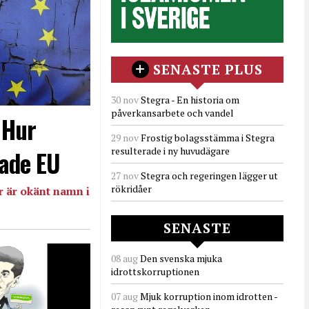
SENASTE PLUS
30 nov
Stegra - En historia om
påverkansarbete och vandel
- Hur
29 nov
Frostig bolagsstämma i Stegra
resulterade i ny huvudägare
ade EU
27 nov
Stegra och regeringen lägger ut
rökridåer
 är okänt namn i
SENASTE
08 aug
Den svenska mjuka
idrottskorruptionen
07 aug
Mjuk korruption inom idrotten -