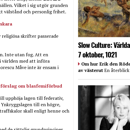
llen. Vilket i sig utgör grunden
kt välstånd och personlig frihet.
 skara
eligiösa skrifter passerade
Slow Culture: Världa
7 oktober, 1021
. Inte utan fog. Att en
 i världen med att införa
Om hur Erik den Röde
dorescu Måve inte är ensam i
av västerut
En återblick
s förslag om blasfemiförbud
vill upphöja lagen till federativ,
a Ynkryggslagen till en högre,
raffskalor skall enligt henne och
 med de rättslig grundprinciper