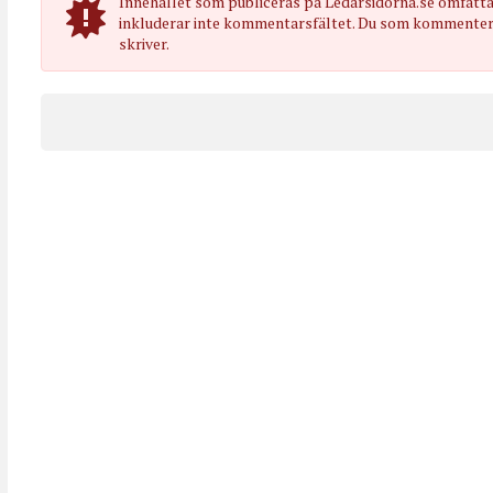
Innehållet som publiceras på Ledarsidorna.se omfatt
inkluderar inte kommentarsfältet. Du som kommenterar
skriver.