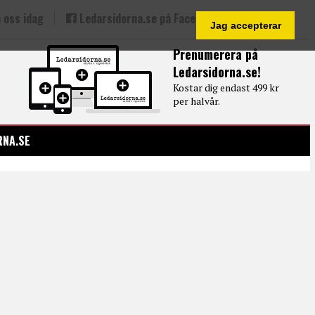
 oss idag
Ledarsidorna.se på Facebook
Jag accepterar
Prenumerera på
Ledarsidorna.se!
Kostar dig endast 499 kr
per halvår.
RNA.SE