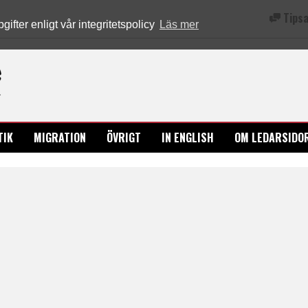
Tipsa
fter enligt vår integritetspolicy
Läs mer
Ledarsidorna.se
TIK
MIGRATION
ÖVRIGT
IN ENGLISH
OM LEDARSIDO