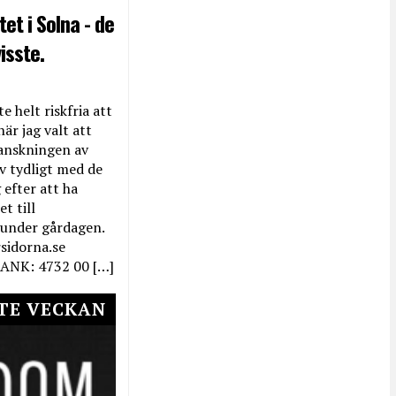
et i Solna - de
isste.
e helt riskfria att
när jag valt att
anskningen av
ev tydligt med de
efter att ha
t till
 under gårdagen.
rsidorna.se
ANK: 4732 00 […]
TE VECKAN