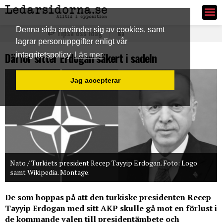
Ledarsidorna.se
Denna sida använder sig av cookies, samt
Tipsa oss idag
lagrar personuppgifter enligt vår
Därför sitter Erdogan säkert i sadeln
integritetspolicy
Läs mer
Jag accepterar
Nato / Turkiets president Recep Tayyip Erdogan. Foto: Logo
samt Wikipedia. Montage.
De som hoppas på att den turkiske presidenten Recep
Tayyip Erdogan med sitt AKP skulle gå mot en förlust i
de kommande valen till presidentämbete och