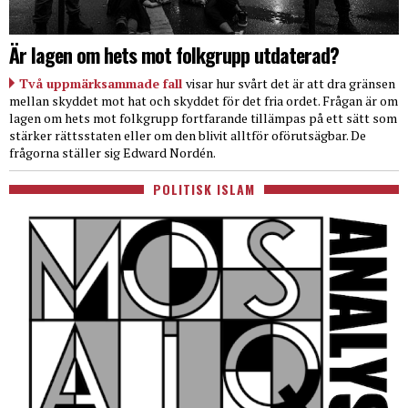
Är lagen om hets mot folkgrupp utdaterad?
Två uppmärksammade fall
visar hur svårt det är att dra gränsen
mellan skyddet mot hat och skyddet för det fria ordet. Frågan är om
lagen om hets mot folkgrupp fortfarande tillämpas på ett sätt som
stärker rättsstaten eller om den blivit alltför oförutsägbar. De
frågorna ställer sig Edward Nordén.
POLITISK ISLAM