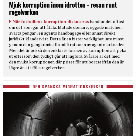
Mjuk korruption inom idrotten - resan runt
regelverken
När fotbollens korruption diskuteras
handlar det oftast
om det som går att åtala. Mutade domare, riggade matcher,
svarta pengar i en agents handbagage eller annat direkt
juridiskt klandervärt. Detta är en bister verklighet inte minst
genom den gängkriminella infiltrationen av agentmarknaden.
Men det är också den enklaste formen av korruption att peka
ut eftersom den tydligt går att lagföra. Svårare är det med
den mjuka korruptionen där priset för att bortse ifrån den är
lägre än att följa regelverken.
DEN SPANSKA MIGRATIONSKRISEN