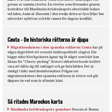
grenar av samma rörelse. En rörelse som förenades genom
kontakter till Muslimska brödraskapets obestridde ledare
vid tiden, Amin al-Husseini. I den tredje delen av fyra följer hur
nätverket splittras och blir ramen för dagens konflikt.
Ceuta - De historiska rötterna är djupa
Migrationskrisen i den spanska exklaven Ceuta
har på
några dygn blivit ett svenskt inrikespolitiskt slagträ. Där
bägge sidor blockgränsen ägnar sig åt något som bäst kan
liknas för “Cherry-picking”. Kravet i debatten borde istället
vara att hålla sig till sakläget och ge hela bilden. Det är
rimligt i tider med desinformation. Frågan om
migrationskrisen i den spanska exklaven är större och går
djupare än vad som är allmänt känt.
Så ritades Marockos karta
Muslimska brödraskapets grundare
Hassan al-Banna