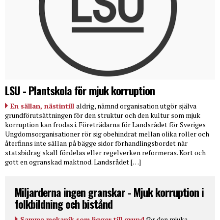
LSU - Plantskola för mjuk korruption
En sällan, nästintill
aldrig, nämnd organisation utgör själva
grundförutsättningen för den struktur och den kultur som mjuk
korruption kan frodas i. Företrädarna för Landsrådet för Sveriges
Ungdomsorganisationer rör sig obehindrat mellan olika roller och
återfinns inte sällan på bägge sidor förhandlingsbordet när
statsbidrag skall fördelas eller regelverken reformeras. Kort och
gott en ogranskad maktnod. Landsrådet […]
Miljarderna ingen granskar - Mjuk korruption i
folkbildning och bistånd
Samma mekanik som ligger till grund
för den mjuka