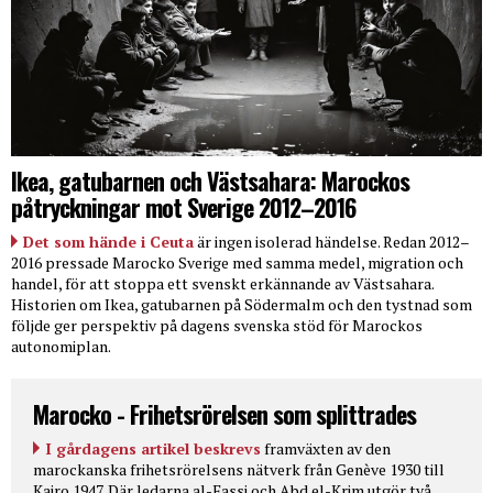
Ikea, gatubarnen och Västsahara: Marockos
påtryckningar mot Sverige 2012–2016
Det som hände i Ceuta
är ingen isolerad händelse. Redan 2012–
2016 pressade Marocko Sverige med samma medel, migration och
handel, för att stoppa ett svenskt erkännande av Västsahara.
Historien om Ikea, gatubarnen på Södermalm och den tystnad som
följde ger perspektiv på dagens svenska stöd för Marockos
autonomiplan.
Marocko - Frihetsrörelsen som splittrades
I gårdagens artikel beskrevs
framväxten av den
marockanska frihetsrörelsens nätverk från Genève 1930 till
Kairo 1947. Där ledarna al-Fassi och Abd el-Krim utgör två