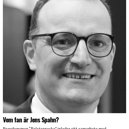
Vem fan är Jens Spahn?
Pseudonymen “Palsternacka” inleder sitt samarbete med