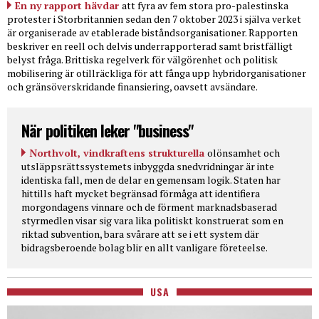
En ny rapport hävdar
att fyra av fem stora pro-palestinska
protester i Storbritannien sedan den 7 oktober 2023 i själva verket
är organiserade av etablerade biståndsorganisationer. Rapporten
beskriver en reell och delvis underrapporterad samt bristfälligt
belyst fråga. Brittiska regelverk för välgörenhet och politisk
mobilisering är otillräckliga för att fånga upp hybridorganisationer
och gränsöverskridande finansiering, oavsett avsändare.
När politiken leker "business"
Northvolt, vindkraftens strukturella
olönsamhet och
utsläppsrättssystemets inbyggda snedvridningar är inte
identiska fall, men de delar en gemensam logik. Staten har
hittills haft mycket begränsad förmåga att identifiera
morgondagens vinnare och de förment marknadsbaserad
styrmedlen visar sig vara lika politiskt konstruerat som en
riktad subvention, bara svårare att se i ett system där
bidragsberoende bolag blir en allt vanligare företeelse.
USA