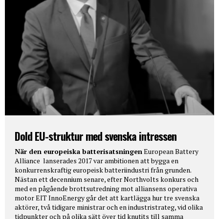
Dold EU-struktur med svenska intressen
När den europeiska batterisatsningen
European Battery
Alliance lanserades 2017 var ambitionen att bygga en
konkurrenskraftig europeisk batteriindustri från grunden.
Nästan ett decennium senare, efter Northvolts konkurs och
med en pågående brottsutredning mot alliansens operativa
motor EIT InnoEnergy går det att kartlägga hur tre svenska
aktörer, två tidigare ministrar och en industristrateg, vid olika
tidpunkter och på olika sätt över tid knutits till samma