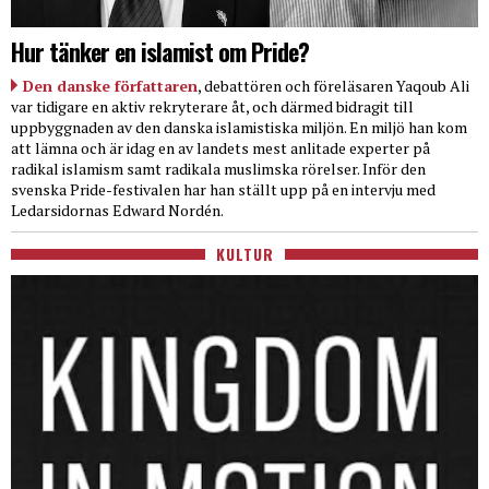
Hur tänker en islamist om Pride?
Den danske författaren
, debattören och föreläsaren Yaqoub Ali
var tidigare en aktiv rekryterare åt, och därmed bidragit till
uppbyggnaden av den danska islamistiska miljön. En miljö han kom
att lämna och är idag en av landets mest anlitade experter på
radikal islamism samt radikala muslimska rörelser. Inför den
svenska Pride-festivalen har han ställt upp på en intervju med
Ledarsidornas Edward Nordén.
KULTUR