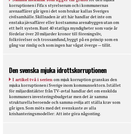
korruptionen i Fifa:s styrelserum och i kommunernas
arenaaffärer går igen i det som brukar kallas Sveriges
civilsamhälle. Skillnaden är att här handlar det inte om
enstaka jävsaffärer eller kostsamma arenabyggen utan om
ett helt system. Runt 40 statliga myndigheter som varje år
fördelar över 20 miljarder kronor till föreningsliv,
folkrörelser och trossamfund, byggt på en princip som en
gång var rimlig och som ingen har vågat överge — tillit.
Den svenska mjuka idrottskorruptionen
I artikel två i serien
om mjuk korruption granskas den
mjuka korruptionen i Sverige inom kommunsektorn. Istället
för miljardintäkter från TV-avtal handlar det om enskilda
kommuners investeringsbudgetar men det är samma
strukturella beroende och samma ovilja att ställa krav som
går igen. Som möts med det svenskaste av alla
krishanteringsmodeller: Att inte göra någonting.