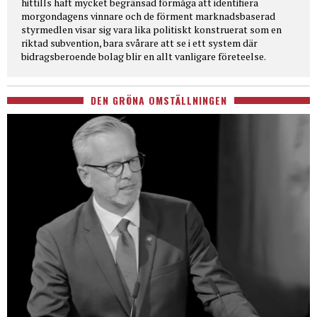
hittills haft mycket begränsad förmåga att identifiera
morgondagens vinnare och de förment marknadsbaserad
styrmedlen visar sig vara lika politiskt konstruerat som en
riktad subvention, bara svårare att se i ett system där
bidragsberoende bolag blir en allt vanligare företeelse.
DEN GRÖNA OMSTÄLLNINGEN