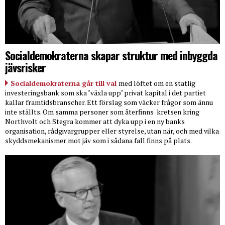
Socialdemokraterna skapar struktur med inbyggda
jävsrisker
Socialdemokraterna går till val
med löftet om en statlig
investeringsbank som ska "växla upp" privat kapital i det partiet
kallar framtidsbranscher. Ett förslag som väcker frågor som ännu
inte ställts. Om samma personer som återfinns
kretsen kring
Northvolt och Stegra kommer att dyka upp i en ny banks
organisation, rådgivargrupper eller styrelse, utan när, och med vilka
skyddsmekanismer mot jäv som i sådana fall finns på plats.