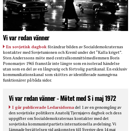
Vi var redan vänner
En sovjetisk dagbok
förändrar bilden av Socialdemokraternas
kontakter med Sovjetunionen och Kreml under det “Kalla kriget”.
Sten Anderssons möte med centralkommittémedlemmen Boris
Ponomarjov 1965 framstår inte längre som en isolerad händelse
utan som en del av en långvarig och förtrolig partikanal. En exklusiv
kommunikationskanal som sköttes av identifierade namngivna
funktionärer på båda sidor.
Vi var redan vänner - Mötet med S i maj 1972
I går publicerade Ledarsidorna
del 1 av en genomgång av
den sovjetiske politikern Anatolij Tjernjajevs dagbok och dess
uppgifter om Socialdemokraternas kontakter med det
sovjetiska kommunistpartiets internationella avdelning. Vi
lämnade berättelsen vid ankomsten till Sverige den 14 maj