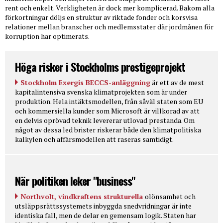
rent och enkelt. Verkligheten är dock mer komplicerad. Bakom alla
förkortningar döljs en struktur av riktade fonder och korsvisa
relationer mellan branscher och medlemsstater där jordmånen för
korruption har optimerats.
Höga risker i Stockholms prestigeprojekt
Stockholm Exergis BECCS-anläggning
är ett av de mest
kapitalintensiva svenska klimatprojekten som är under
produktion. Hela intäktsmodellen, från såväl staten som EU
och kommersiella kunder som Microsoft är villkorad av att
en delvis oprövad teknik levererar utlovad prestanda. Om
något av dessa led brister riskerar både den klimatpolitiska
kalkylen och affärsmodellen att raseras samtidigt.
När politiken leker "business"
Northvolt, vindkraftens strukturella
olönsamhet och
utsläppsrättssystemets inbyggda snedvridningar är inte
identiska fall, men de delar en gemensam logik. Staten har