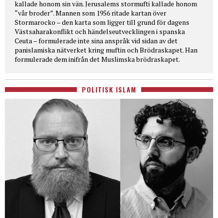
kallade honom sin vän. Jerusalems stormufti kallade honom
“vår broder”. Mannen som 1956 ritade kartan över
Stormarocko – den karta som ligger till grund för dagens
Västsaharakonflikt och händelseutvecklingen i spanska
Ceuta – formulerade inte sina anspråk vid sidan av det
panislamiska nätverket kring muftin och Brödraskapet. Han
formulerade dem inifrån det Muslimska brödraskapet.
POLITISK ISLAM