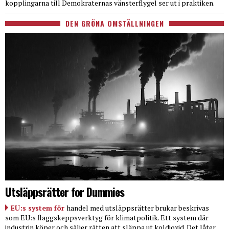
kopplingarna till Demokraternas vänsterflygel ser ut i praktiken.
DEN GRÖNA OMSTÄLLNINGEN
Utsläppsrätter for Dummies
EU:s system för
handel med utsläppsrätter brukar beskrivas
som EU:s flaggskeppsverktyg för klimatpolitik. Ett system där
industrin köper och säljer rätten att släppa ut koldioxid. Det låter