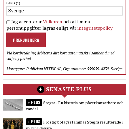
LAND
(*)
Jag accepterar
Villkoren
och att mina
personuppgifter lagras enligt vår
integritetspolicy
PRENUMERERA
Vid kortbetalning debiteras ditt kort automatiskt i samband med
varje ny period
Mottagare: Publicism NITEK AB, Org.nummer: 559059-4239. Sverige
SENASTE PLUS
PLUS
Stegra - En historia om påverkansarbete och
vandel
PLUS
Frostig bolagsstämma i Stegra resulterade i
ny huvudägare