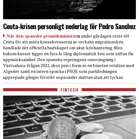
Ceuta-krisen personligt nederlag för Pedro Sanchez
När den spanske premiärminister
n
under gårdagen reste till
Ceuta för att möta konsekvenserna av veckans migrationskris
handlade det officiella budskapet om akut krishantering. Men
bakom kaoset ligger en fyra år lång diplomatisk kris som sällan får
uppmärksamhet. Den spanska regeringens omsvängning i
Västsahara-frågan 2022, dess pris i form av en brusten relation med
Algeriet samt en intern spricka i PSOE som partiledningen
upprepade gånger försökt sopa under mattan utan att lyckas.
FINTECH