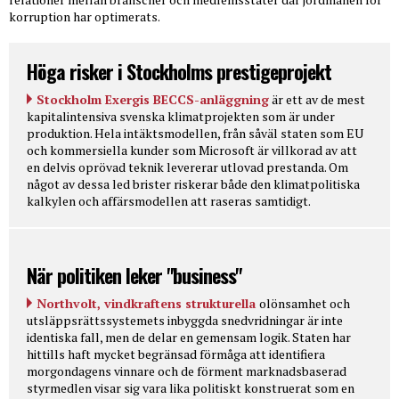
korruption har optimerats.
Höga risker i Stockholms prestigeprojekt
Stockholm Exergis BECCS-anläggning
är ett av de mest
kapitalintensiva svenska klimatprojekten som är under
produktion. Hela intäktsmodellen, från såväl staten som EU
och kommersiella kunder som Microsoft är villkorad av att
en delvis oprövad teknik levererar utlovad prestanda. Om
något av dessa led brister riskerar både den klimatpolitiska
kalkylen och affärsmodellen att raseras samtidigt.
När politiken leker "business"
Northvolt, vindkraftens strukturella
olönsamhet och
utsläppsrättssystemets inbyggda snedvridningar är inte
identiska fall, men de delar en gemensam logik. Staten har
hittills haft mycket begränsad förmåga att identifiera
morgondagens vinnare och de förment marknadsbaserad
styrmedlen visar sig vara lika politiskt konstruerat som en