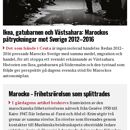
Ikea, gatubarnen och Västsahara: Marockos
påtryckningar mot Sverige 2012–2016
Det som hände i Ceuta
är ingen isolerad händelse. Redan 2012–
2016 pressade Marocko Sverige med samma medel, migration och
handel, för att stoppa ett svenskt erkännande av Västsahara.
Historien om Ikea, gatubarnen på Södermalm och den tystnad som
följde ger perspektiv på dagens svenska stöd för Marockos
autonomiplan.
Marocko - Frihetsrörelsen som splittrades
I gårdagens artikel beskrevs
framväxten av den
marockanska frihetsrörelsens nätverk från Genève 1930 till
Kairo 1947. Där ledarna al-Fassi och Abd el-Krim utgör två
grenar av samma rörelse. En rörelse som förenades genom
kontakter till Muslimska brödraskapets obestridde ledare