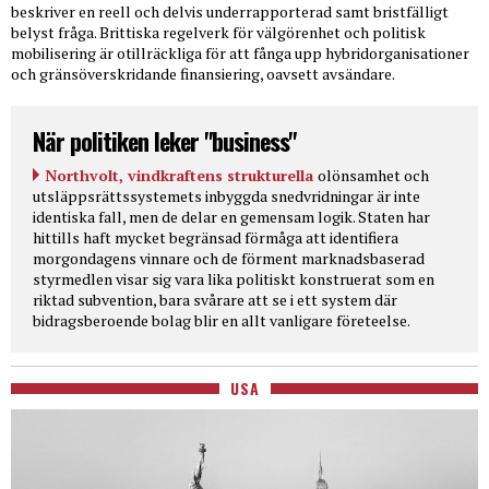
beskriver en reell och delvis underrapporterad samt bristfälligt
belyst fråga. Brittiska regelverk för välgörenhet och politisk
mobilisering är otillräckliga för att fånga upp hybridorganisationer
och gränsöverskridande finansiering, oavsett avsändare.
När politiken leker "business"
Northvolt, vindkraftens strukturella
olönsamhet och
utsläppsrättssystemets inbyggda snedvridningar är inte
identiska fall, men de delar en gemensam logik. Staten har
hittills haft mycket begränsad förmåga att identifiera
morgondagens vinnare och de förment marknadsbaserad
styrmedlen visar sig vara lika politiskt konstruerat som en
riktad subvention, bara svårare att se i ett system där
bidragsberoende bolag blir en allt vanligare företeelse.
USA