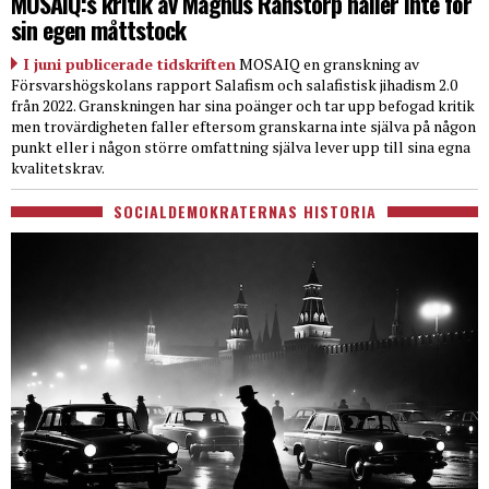
MOSAIQ:s kritik av Magnus Ranstorp håller inte för
sin egen måttstock
I juni publicerade tidskriften
MOSAIQ en granskning av
Försvarshögskolans rapport Salafism och salafistisk jihadism 2.0
från 2022. Granskningen har sina poänger och tar upp befogad kritik
men trovärdigheten faller eftersom granskarna inte själva på någon
punkt eller i någon större omfattning själva lever upp till sina egna
kvalitetskrav.
SOCIALDEMOKRATERNAS HISTORIA