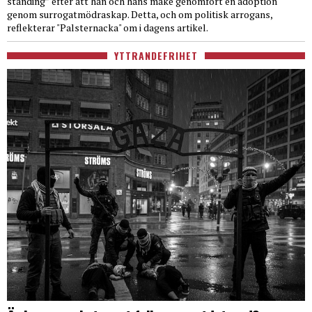
standing” efter att han och hans make genomfört en adoption
genom surrogatmödraskap. Detta, och om politisk arrogans,
reflekterar "Palsternacka" om i dagens artikel.
YTTRANDEFRIHET