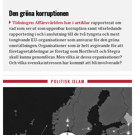
Den gröna korruptionen
Tidningen Affärsvärlden har i artiklar
rapporterat om
vad som ser ut som uppenbar korruption samt vilseledande
rapportering i och i anslutning till de två tyngsta och mest
tongivande EU-organisationer som ansvarar för den gröna
omställningen. Organisationer som är helt avgörande för att
företagsetableringar av företag som Northvolt och Stegra
skall kunna genomföras. Men vilka är dessa organisationer?
Och vilka svenska intressen har kommit att bli involverade?
POLITISK ISLAM