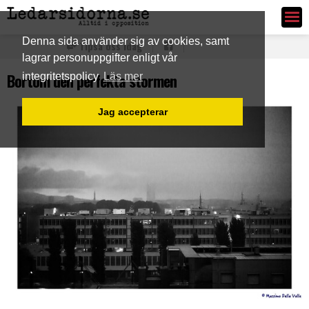
Ledarsidorna.se
Denna sida använder sig av cookies, samt
Tipsa oss idag
lagrar personuppgifter enligt vår
Bortom den perfekta stormen
integritetspolicy
Läs mer
Jag accepterar