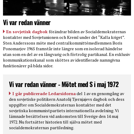
Vi var redan vänner
En sovjetisk dagbok
förändrar bilden av Socialdemokraternas
kontakter med Sovjetunionen och Kreml under det “Kalla kriget”.
Sten Anderssons möte med centralkommittémedlemmen Boris
Ponomarjov 1965 framstår inte längre som en isolerad händelse
utan som en del av en långvarig och förtrolig partikanal. En exklusiv
kommunikationskanal som sköttes av identifierade namngivna
funktionärer på båda sidor.
Vi var redan vänner - Mötet med S i maj 1972
I går publicerade Ledarsidorna
del 1 av en genomgång av
den sovjetiske politikern Anatolij Tjernjajevs dagbok och dess
uppgifter om Socialdemokraternas kontakter med det
sovjetiska kommunistpartiets internationella avdelning. Vi
lämnade berättelsen vid ankomsten till Sverige den 14 maj
1972. Nu fortsätter historien till själva mötet med
socialdemokraternas partiledning.