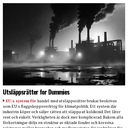
Utsläppsrätter for Dummies
EU:s system för
handel med utsläppsrätter brukar beskrivas
som EU:s flaggskeppsverktyg för klimatpolitik. Ett system där
industrin köper och säljer rätten att släppa ut koldioxid. Det låter
rent och enkelt. Verkligheten är dock mer komplicerad. Bakom alla
förkortningar döljs en struktur av riktade fonder och korsvisa
relationer mellan branscher och medlemsstater där jordmånen för