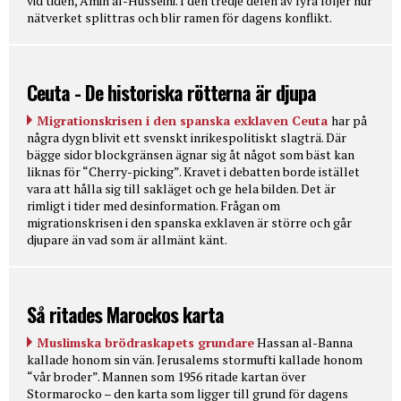
vid tiden, Amin al-Husseini. I den tredje delen av fyra följer hur
nätverket splittras och blir ramen för dagens konflikt.
Ceuta - De historiska rötterna är djupa
Migrationskrisen i den spanska exklaven Ceuta
har på
några dygn blivit ett svenskt inrikespolitiskt slagträ. Där
bägge sidor blockgränsen ägnar sig åt något som bäst kan
liknas för “Cherry-picking”. Kravet i debatten borde istället
vara att hålla sig till sakläget och ge hela bilden. Det är
rimligt i tider med desinformation. Frågan om
migrationskrisen i den spanska exklaven är större och går
djupare än vad som är allmänt känt.
Så ritades Marockos karta
Muslimska brödraskapets grundare
Hassan al-Banna
kallade honom sin vän. Jerusalems stormufti kallade honom
“vår broder”. Mannen som 1956 ritade kartan över
Stormarocko – den karta som ligger till grund för dagens