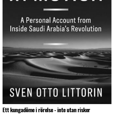
Ett kungadöme i rörelse - inte utan risker