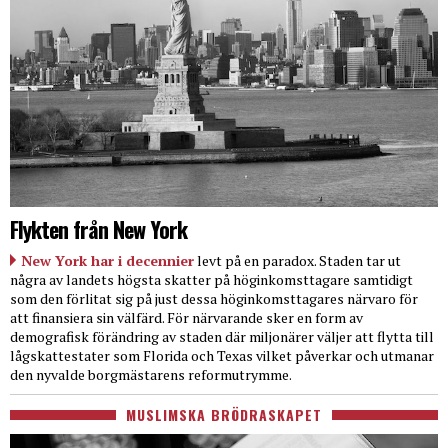
Flykten från New York
New York har i decennier
levt på en paradox. Staden tar ut
några av landets högsta skatter på höginkomsttagare samtidigt
som den förlitat sig på just dessa höginkomsttagares närvaro för
att finansiera sin välfärd. För närvarande sker en form av
demografisk förändring av staden där miljonärer väljer att flytta till
lågskattestater som Florida och Texas vilket påverkar och utmanar
den nyvalde borgmästarens reformutrymme.
MUSLIMSKA BRÖDRASKAPET