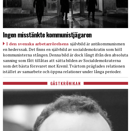
Ingen misstänkte kommunistjägaren
I den svenska arbetarrörelsens
självbild är antikommunismen
en hederssak. Det finns en självbild av socialdemokratin som höll
kommunisterna stången. Denna bild är dock långt ifrån den absoluta
sanning som fått tillåtas att sätta bilden av Socialdemokraterna
som det bästa försvaret mot Kreml. Tvärtom präglades relationen
istället av samarbete och öppna relationer under långa perioder.
GÄSTKRÖNIKAN