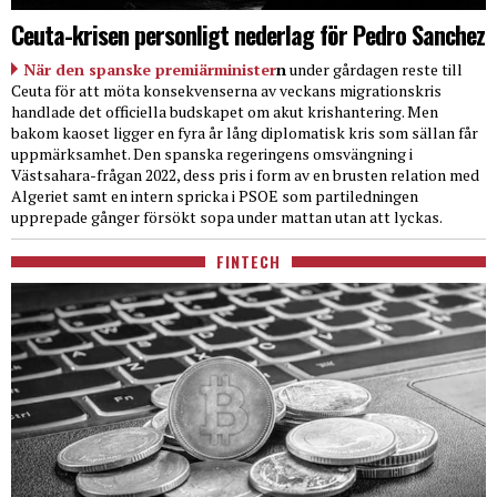
Ceuta-krisen personligt nederlag för Pedro Sanchez
När den spanske premiärminister
n
under gårdagen reste till
Ceuta för att möta konsekvenserna av veckans migrationskris
handlade det officiella budskapet om akut krishantering. Men
bakom kaoset ligger en fyra år lång diplomatisk kris som sällan får
uppmärksamhet. Den spanska regeringens omsvängning i
Västsahara-frågan 2022, dess pris i form av en brusten relation med
Algeriet samt en intern spricka i PSOE som partiledningen
upprepade gånger försökt sopa under mattan utan att lyckas.
FINTECH