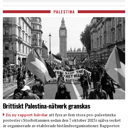
PALESTINA
Brittiskt Palestina-nätverk granskas
En ny rapport hävdar
att fyra av fem stora pro-palestinska
protester i Storbritannien sedan den 7 oktober 2023 i själva verket
är organiserade av etablerade biståndsorganisationer. Rapporten