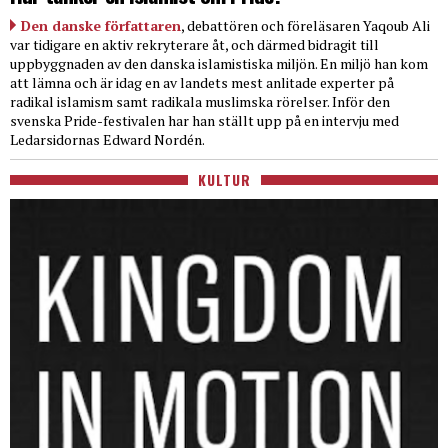
Den danske författaren
, debattören och föreläsaren Yaqoub Ali
var tidigare en aktiv rekryterare åt, och därmed bidragit till
uppbyggnaden av den danska islamistiska miljön. En miljö han kom
att lämna och är idag en av landets mest anlitade experter på
radikal islamism samt radikala muslimska rörelser. Inför den
svenska Pride-festivalen har han ställt upp på en intervju med
Ledarsidornas Edward Nordén.
KULTUR