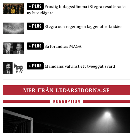
PLUS
Frostig bolagsstämma i Stegra resulterade i
ny huvudägare
PLUS
Stegra och regeringen lägger ut rökridåer
PLUS
Så förändras MAGA
PLUS
Mamdanis valvinst ett tveeggat svärd
MER FRÅN LEDARSIDORNA.SE
KORRUPTION