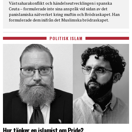
Västsaharakonflikt och händelseutvecklingen i spanska
Ceuta – formulerade inte sina anspråk vid sidan av det
panislamiska nätverket kring muftin och Brödraskapet. Han
formulerade dem inifrån det Muslimska brödraskapet.
POLITISK ISLAM
Hur tänker en islamist om Pride?