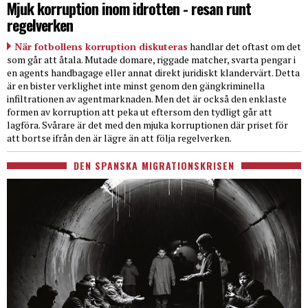
Mjuk korruption inom idrotten - resan runt
regelverken
När fotbollens korruption diskuteras
handlar det oftast om det
som går att åtala. Mutade domare, riggade matcher, svarta pengar i
en agents handbagage eller annat direkt juridiskt klandervärt. Detta
är en bister verklighet inte minst genom den gängkriminella
infiltrationen av agentmarknaden. Men det är också den enklaste
formen av korruption att peka ut eftersom den tydligt går att
lagföra. Svårare är det med den mjuka korruptionen där priset för
att bortse ifrån den är lägre än att följa regelverken.
DEN SPANSKA MIGRATIONSKRISEN