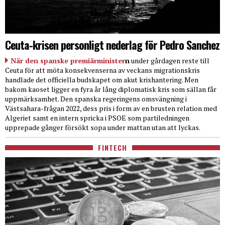
Ceuta-krisen personligt nederlag för Pedro Sanchez
När den spanske premiärminister
n
under gårdagen reste till
Ceuta för att möta konsekvenserna av veckans migrationskris
handlade det officiella budskapet om akut krishantering. Men
bakom kaoset ligger en fyra år lång diplomatisk kris som sällan får
uppmärksamhet. Den spanska regeringens omsvängning i
Västsahara-frågan 2022, dess pris i form av en brusten relation med
Algeriet samt en intern spricka i PSOE som partiledningen
upprepade gånger försökt sopa under mattan utan att lyckas.
FINTECH