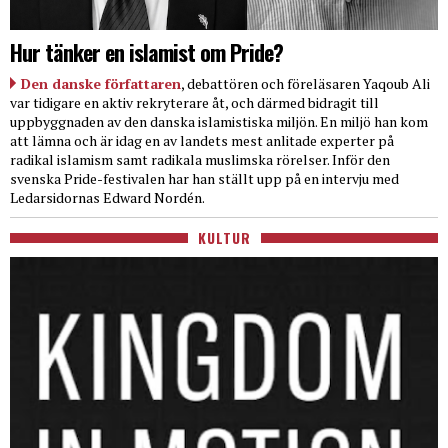
Hur tänker en islamist om Pride?
Den danske författaren
, debattören och föreläsaren Yaqoub Ali
var tidigare en aktiv rekryterare åt, och därmed bidragit till
uppbyggnaden av den danska islamistiska miljön. En miljö han kom
att lämna och är idag en av landets mest anlitade experter på
radikal islamism samt radikala muslimska rörelser. Inför den
svenska Pride-festivalen har han ställt upp på en intervju med
Ledarsidornas Edward Nordén.
KULTUR