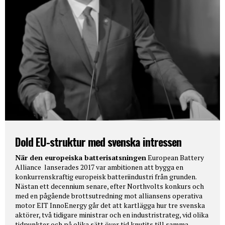
Dold EU-struktur med svenska intressen
När den europeiska batterisatsningen
European Battery
Alliance lanserades 2017 var ambitionen att bygga en
konkurrenskraftig europeisk batteriindustri från grunden.
Nästan ett decennium senare, efter Northvolts konkurs och
med en pågående brottsutredning mot alliansens operativa
motor EIT InnoEnergy går det att kartlägga hur tre svenska
aktörer, två tidigare ministrar och en industristrateg, vid olika
tidpunkter och på olika sätt över tid knutits till samma