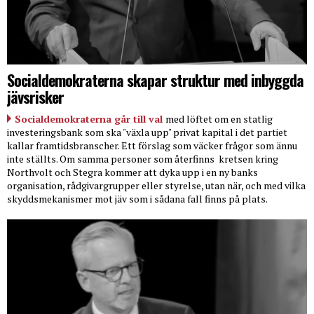
Socialdemokraterna skapar struktur med inbyggda
jävsrisker
Socialdemokraterna går till val
med löftet om en statlig
investeringsbank som ska "växla upp" privat kapital i det partiet
kallar framtidsbranscher. Ett förslag som väcker frågor som ännu
inte ställts. Om samma personer som återfinns
kretsen kring
Northvolt och Stegra kommer att dyka upp i en ny banks
organisation, rådgivargrupper eller styrelse, utan när, och med vilka
skyddsmekanismer mot jäv som i sådana fall finns på plats.