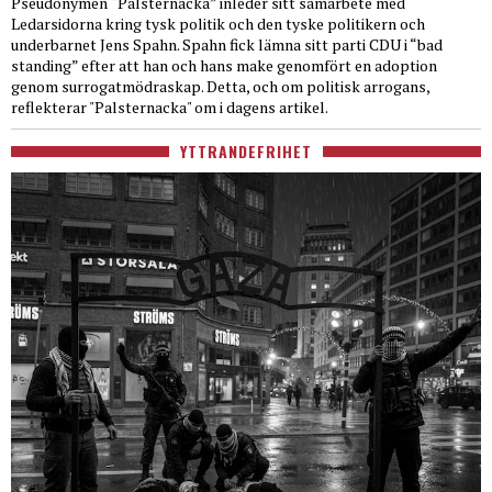
Pseudonymen “Palsternacka” inleder sitt samarbete med
Ledarsidorna kring tysk politik och den tyske politikern och
underbarnet Jens Spahn. Spahn fick lämna sitt parti CDU i “bad
standing” efter att han och hans make genomfört en adoption
genom surrogatmödraskap. Detta, och om politisk arrogans,
reflekterar "Palsternacka" om i dagens artikel.
YTTRANDEFRIHET