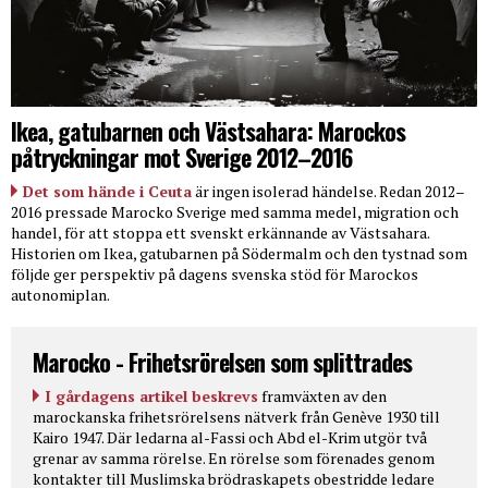
Ikea, gatubarnen och Västsahara: Marockos
påtryckningar mot Sverige 2012–2016
Det som hände i Ceuta
är ingen isolerad händelse. Redan 2012–
2016 pressade Marocko Sverige med samma medel, migration och
handel, för att stoppa ett svenskt erkännande av Västsahara.
Historien om Ikea, gatubarnen på Södermalm och den tystnad som
följde ger perspektiv på dagens svenska stöd för Marockos
autonomiplan.
Marocko - Frihetsrörelsen som splittrades
I gårdagens artikel beskrevs
framväxten av den
marockanska frihetsrörelsens nätverk från Genève 1930 till
Kairo 1947. Där ledarna al-Fassi och Abd el-Krim utgör två
grenar av samma rörelse. En rörelse som förenades genom
kontakter till Muslimska brödraskapets obestridde ledare