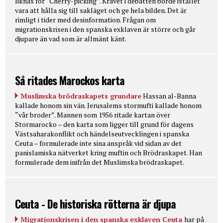
liknas för “Cherry-picking”. Kravet i debatten borde istället
vara att hålla sig till sakläget och ge hela bilden. Det är
rimligt i tider med desinformation. Frågan om
migrationskrisen i den spanska exklaven är större och går
djupare än vad som är allmänt känt.
Så ritades Marockos karta
Muslimska brödraskapets grundare
Hassan al-Banna
kallade honom sin vän. Jerusalems stormufti kallade honom
“vår broder”. Mannen som 1956 ritade kartan över
Stormarocko – den karta som ligger till grund för dagens
Västsaharakonflikt och händelseutvecklingen i spanska
Ceuta – formulerade inte sina anspråk vid sidan av det
panislamiska nätverket kring muftin och Brödraskapet. Han
formulerade dem inifrån det Muslimska brödraskapet.
Ceuta - De historiska rötterna är djupa
Migrationskrisen i den spanska exklaven Ceuta
har på