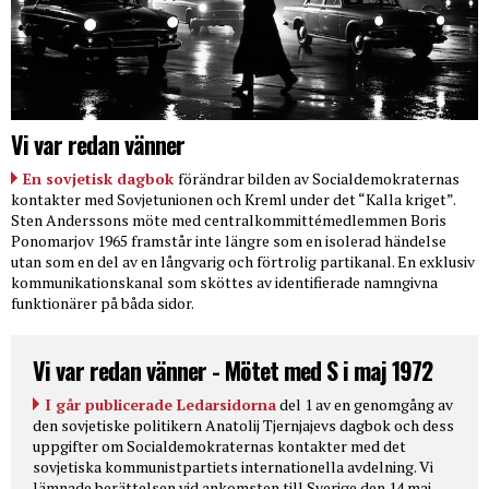
Vi var redan vänner
En sovjetisk dagbok
förändrar bilden av Socialdemokraternas
kontakter med Sovjetunionen och Kreml under det “Kalla kriget”.
Sten Anderssons möte med centralkommittémedlemmen Boris
Ponomarjov 1965 framstår inte längre som en isolerad händelse
utan som en del av en långvarig och förtrolig partikanal. En exklusiv
kommunikationskanal som sköttes av identifierade namngivna
funktionärer på båda sidor.
Vi var redan vänner - Mötet med S i maj 1972
I går publicerade Ledarsidorna
del 1 av en genomgång av
den sovjetiske politikern Anatolij Tjernjajevs dagbok och dess
uppgifter om Socialdemokraternas kontakter med det
sovjetiska kommunistpartiets internationella avdelning. Vi
lämnade berättelsen vid ankomsten till Sverige den 14 maj