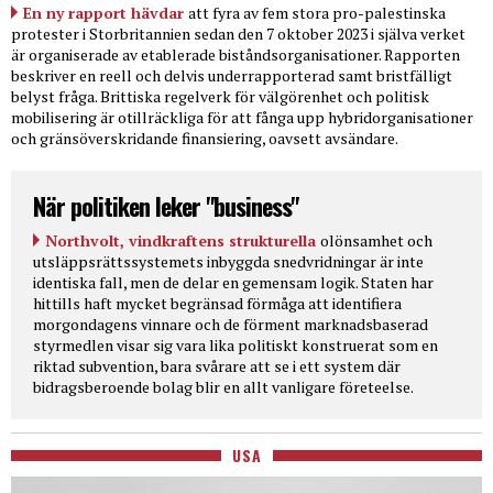
En ny rapport hävdar
att fyra av fem stora pro-palestinska
protester i Storbritannien sedan den 7 oktober 2023 i själva verket
är organiserade av etablerade biståndsorganisationer. Rapporten
beskriver en reell och delvis underrapporterad samt bristfälligt
belyst fråga. Brittiska regelverk för välgörenhet och politisk
mobilisering är otillräckliga för att fånga upp hybridorganisationer
och gränsöverskridande finansiering, oavsett avsändare.
När politiken leker "business"
Northvolt, vindkraftens strukturella
olönsamhet och
utsläppsrättssystemets inbyggda snedvridningar är inte
identiska fall, men de delar en gemensam logik. Staten har
hittills haft mycket begränsad förmåga att identifiera
morgondagens vinnare och de förment marknadsbaserad
styrmedlen visar sig vara lika politiskt konstruerat som en
riktad subvention, bara svårare att se i ett system där
bidragsberoende bolag blir en allt vanligare företeelse.
USA