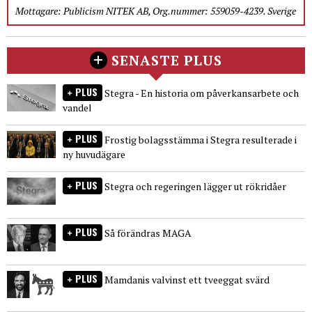
Mottagare: Publicism NITEK AB, Org.nummer: 559059-4239. Sverige
SENASTE PLUS
PLUS
Stegra - En historia om påverkansarbete och
vandel
PLUS
Frostig bolagsstämma i Stegra resulterade i
ny huvudägare
PLUS
Stegra och regeringen lägger ut rökridåer
PLUS
Så förändras MAGA
PLUS
Mamdanis valvinst ett tveeggat svärd