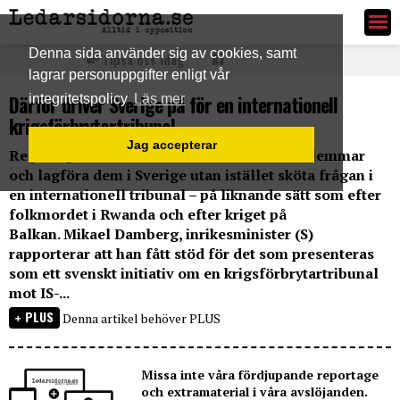
Ledarsidorna.se
Denna sida använder sig av cookies, samt
Tipsa oss idag
lagrar personuppgifter enligt vår
Därför driver Sverige på för en internationell
integritetspolicy
Läs mer
krigsförbrytartribunal
Jag accepterar
Regeringen vill inte ta hem svenska IS-medlemmar
och lagföra dem i Sverige utan istället sköta frågan i
en internationell tribunal – på liknande sätt som efter
folkmordet i Rwanda och efter kriget på
Balkan. Mikael Damberg, inrikesminister (S)
rapporterar att han fått stöd för det som presenteras
som ett svenskt initiativ om en krigsförbrytartribunal
mot IS-...
PLUS
Denna artikel behöver PLUS
Missa inte våra fördjupande reportage
och extramaterial i våra avslöjanden.