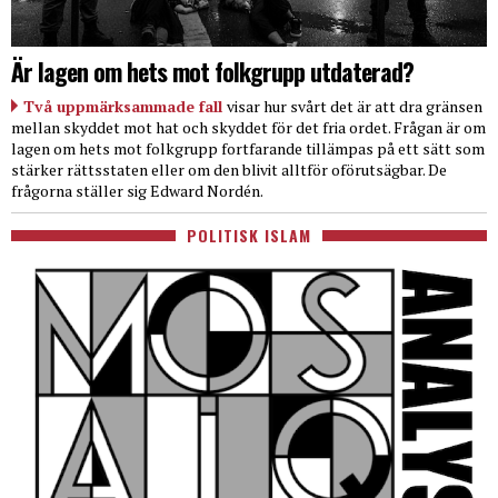
Är lagen om hets mot folkgrupp utdaterad?
Två uppmärksammade fall
visar hur svårt det är att dra gränsen
mellan skyddet mot hat och skyddet för det fria ordet. Frågan är om
lagen om hets mot folkgrupp fortfarande tillämpas på ett sätt som
stärker rättsstaten eller om den blivit alltför oförutsägbar. De
frågorna ställer sig Edward Nordén.
POLITISK ISLAM