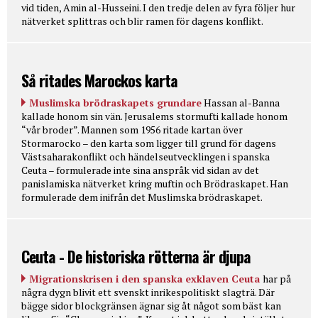
vid tiden, Amin al-Husseini. I den tredje delen av fyra följer hur
nätverket splittras och blir ramen för dagens konflikt.
Så ritades Marockos karta
Muslimska brödraskapets grundare
Hassan al-Banna
kallade honom sin vän. Jerusalems stormufti kallade honom
“vår broder”. Mannen som 1956 ritade kartan över
Stormarocko – den karta som ligger till grund för dagens
Västsaharakonflikt och händelseutvecklingen i spanska
Ceuta – formulerade inte sina anspråk vid sidan av det
panislamiska nätverket kring muftin och Brödraskapet. Han
formulerade dem inifrån det Muslimska brödraskapet.
Ceuta - De historiska rötterna är djupa
Migrationskrisen i den spanska exklaven Ceuta
har på
några dygn blivit ett svenskt inrikespolitiskt slagträ. Där
bägge sidor blockgränsen ägnar sig åt något som bäst kan