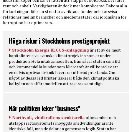
industrin köper och säljer rätten att släppa ut koldioxid. Det låter
rent och enkelt. Verkligheten är dock mer komplicerad. Bakom alla
förkortningar döljs en struktur av riktade fonder och korsvisa
relationer mellan branscher och medlemsstater där jordmånen för
korruption har optimerats.
Höga risker i Stockholms prestigeprojekt
Stockholm Exergis BECCS-anläggning
är ett av de mest
kapitalintensiva svenska klimatprojekten som är under
produktion. Hela intäktsmodellen, från såväl staten som EU
och kommersiella kunder som Microsoft är villkorad av att
en delvis oprövad teknik levererar utlovad prestanda. Om
något av dessa led brister riskerar både den klimatpolitiska
kalkylen och affärsmodellen att raseras samtidigt.
När politiken leker "business"
Northvolt, vindkraftens strukturella
olönsamhet och
utsläppsrättssystemets inbyggda snedvridningar är inte
identiska fall, men de delar en gemensam logik. Staten har