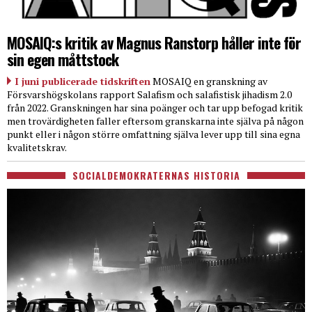
MOSAIQ:s kritik av Magnus Ranstorp håller inte för
sin egen måttstock
I juni publicerade tidskriften
MOSAIQ en granskning av
Försvarshögskolans rapport Salafism och salafistisk jihadism 2.0
från 2022. Granskningen har sina poänger och tar upp befogad kritik
men trovärdigheten faller eftersom granskarna inte själva på någon
punkt eller i någon större omfattning själva lever upp till sina egna
kvalitetskrav.
SOCIALDEMOKRATERNAS HISTORIA