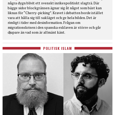
några dygn blivit ett svenskt inrikespolitiskt slagträ. Där
bägge sidor blockgränsen ägnar sig åt något som bäst kan
liknas för “Cherry-picking”. Kravet i debatten borde istället
vara att hålla sig till sakläget och ge hela bilden. Det är
rimligt i tider med desinformation. Frågan om
migrationskrisen i den spanska exklaven är större och går
djupare än vad som är allmänt känt.
POLITISK ISLAM