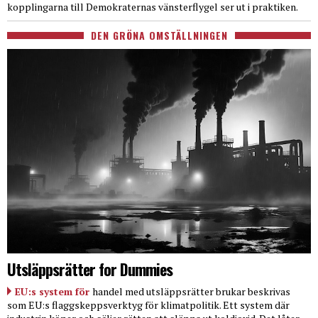
kopplingarna till Demokraternas vänsterflygel ser ut i praktiken.
DEN GRÖNA OMSTÄLLNINGEN
Utsläppsrätter for Dummies
EU:s system för
handel med utsläppsrätter brukar beskrivas
som EU:s flaggskeppsverktyg för klimatpolitik. Ett system där