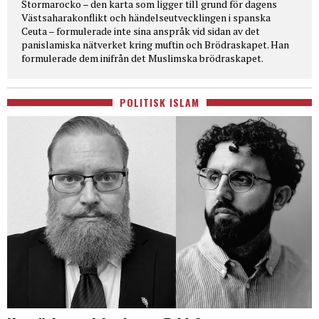
Stormarocko – den karta som ligger till grund för dagens
Västsaharakonflikt och händelseutvecklingen i spanska
Ceuta – formulerade inte sina anspråk vid sidan av det
panislamiska nätverket kring muftin och Brödraskapet. Han
formulerade dem inifrån det Muslimska brödraskapet.
POLITISK ISLAM