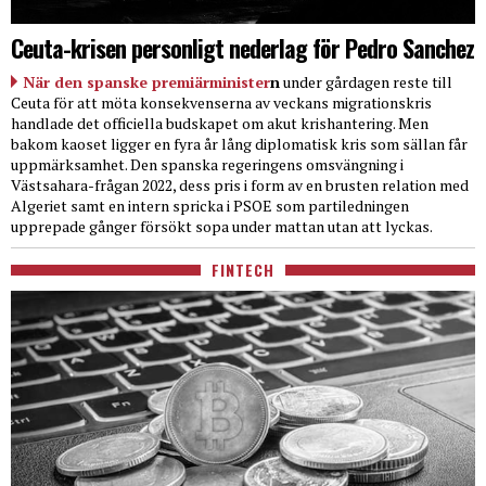
Ceuta-krisen personligt nederlag för Pedro Sanchez
När den spanske premiärminister
n
under gårdagen reste till
Ceuta för att möta konsekvenserna av veckans migrationskris
handlade det officiella budskapet om akut krishantering. Men
bakom kaoset ligger en fyra år lång diplomatisk kris som sällan får
uppmärksamhet. Den spanska regeringens omsvängning i
Västsahara-frågan 2022, dess pris i form av en brusten relation med
Algeriet samt en intern spricka i PSOE som partiledningen
upprepade gånger försökt sopa under mattan utan att lyckas.
FINTECH