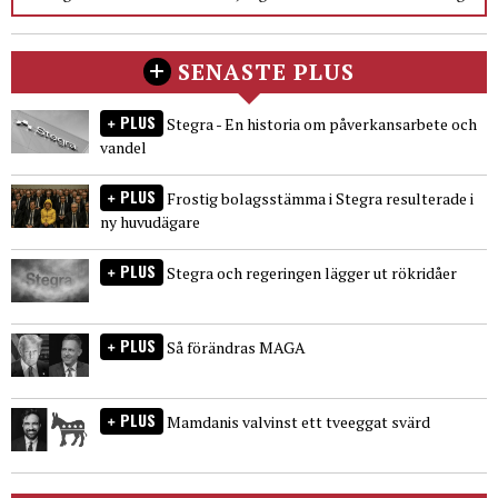
SENASTE PLUS
PLUS
Stegra - En historia om påverkansarbete och
vandel
PLUS
Frostig bolagsstämma i Stegra resulterade i
ny huvudägare
PLUS
Stegra och regeringen lägger ut rökridåer
PLUS
Så förändras MAGA
PLUS
Mamdanis valvinst ett tveeggat svärd