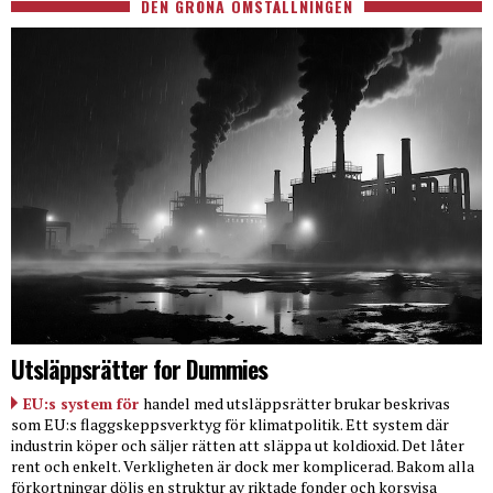
DEN GRÖNA OMSTÄLLNINGEN
Utsläppsrätter for Dummies
EU:s system för
handel med utsläppsrätter brukar beskrivas
som EU:s flaggskeppsverktyg för klimatpolitik. Ett system där
industrin köper och säljer rätten att släppa ut koldioxid. Det låter
rent och enkelt. Verkligheten är dock mer komplicerad. Bakom alla
förkortningar döljs en struktur av riktade fonder och korsvisa