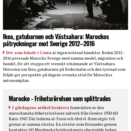
Ikea, gatubarnen och Västsahara: Marockos
påtryckningar mot Sverige 2012–2016
Det som hände i Ceuta
är ingen isolerad händelse. Redan 2012–
2016 pressade Marocko Sverige med samma medel, migration och
handel, för att stoppa ett svenskt erkännande av Västsahara.
Historien om Ikea, gatubarnen på Södermalm och den tystnad som
följde ger perspektiv på dagens svenska stöd för Marockos
autonomiplan.
Marocko - Frihetsrörelsen som splittrades
I gårdagens artikel beskrevs
framväxten av den
marockanska frihetsrörelsens nätverk från Genève 1930 till
Kairo 1947. Där ledarna al-Fassi och Abd el-Krim utgör två
grenar av samma rörelse. En rörelse som förenades genom
kontakter till Muslimska brödraskapets obestridde ledare