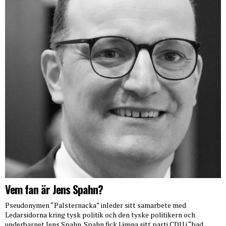
Vem fan är Jens Spahn?
Pseudonymen “Palsternacka” inleder sitt samarbete med
Ledarsidorna kring tysk politik och den tyske politikern och
underbarnet Jens Spahn. Spahn fick lämna sitt parti CDU i “bad