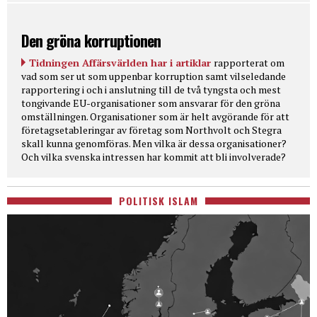
Den gröna korruptionen
Tidningen Affärsvärlden har i artiklar
rapporterat om
vad som ser ut som uppenbar korruption samt vilseledande
rapportering i och i anslutning till de två tyngsta och mest
tongivande EU-organisationer som ansvarar för den gröna
omställningen. Organisationer som är helt avgörande för att
företagsetableringar av företag som Northvolt och Stegra
skall kunna genomföras. Men vilka är dessa organisationer?
Och vilka svenska intressen har kommit att bli involverade?
POLITISK ISLAM