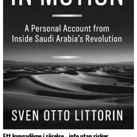
Ett kungadöme i rörelse - inte utan risker