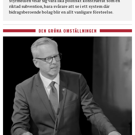
styrmedlen visar sig vara lika politiskt konstruerat som en
riktad subvention, bara svårare att se i ett system där
bidragsberoende bolag blir en allt vanligare företeelse.
DEN GRÖNA OMSTÄLLNINGEN