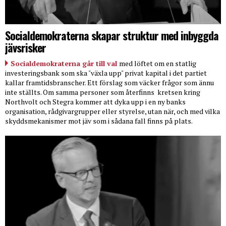
Socialdemokraterna skapar struktur med inbyggda
jävsrisker
Socialdemokraterna går till val
med löftet om en statlig
investeringsbank som ska "växla upp" privat kapital i det partiet
kallar framtidsbranscher. Ett förslag som väcker frågor som ännu
inte ställts. Om samma personer som återfinns
kretsen kring
Northvolt och Stegra kommer att dyka upp i en ny banks
organisation, rådgivargrupper eller styrelse, utan när, och med vilka
skyddsmekanismer mot jäv som i sådana fall finns på plats.