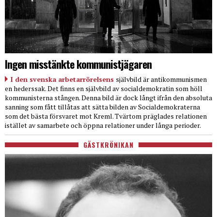
Ingen misstänkte kommunistjägaren
I den svenska arbetarrörelsens
självbild är antikommunismen
en hederssak. Det finns en självbild av socialdemokratin som höll
kommunisterna stången. Denna bild är dock långt ifrån den absoluta
sanning som fått tillåtas att sätta bilden av Socialdemokraterna
som det bästa försvaret mot Kreml. Tvärtom präglades relationen
istället av samarbete och öppna relationer under långa perioder.
GÄSTKRÖNIKAN