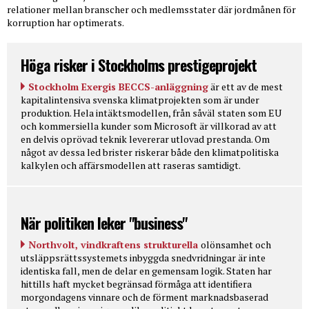
relationer mellan branscher och medlemsstater där jordmånen för
korruption har optimerats.
Höga risker i Stockholms prestigeprojekt
Stockholm Exergis BECCS-anläggning
är ett av de mest
kapitalintensiva svenska klimatprojekten som är under
produktion. Hela intäktsmodellen, från såväl staten som EU
och kommersiella kunder som Microsoft är villkorad av att
en delvis oprövad teknik levererar utlovad prestanda. Om
något av dessa led brister riskerar både den klimatpolitiska
kalkylen och affärsmodellen att raseras samtidigt.
När politiken leker "business"
Northvolt, vindkraftens strukturella
olönsamhet och
utsläppsrättssystemets inbyggda snedvridningar är inte
identiska fall, men de delar en gemensam logik. Staten har
hittills haft mycket begränsad förmåga att identifiera
morgondagens vinnare och de förment marknadsbaserad