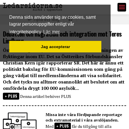
Ledarsidorna.se
Denna sida använder sig av cookies, samt
Tipsa oss idag
lagrar personuppgifter enligt vår
Debatten om migration och integration mot Teres
integritetspolicy
Läs mer
Lindberg
Jag accepterar
Österike säger nej till att ta delta i omfördelningen av
flyktingar inom EU. Det sa Östterikes förbundskansler
Christian Kern igår rapporterar SR. Det här är ännu ett
politiskt bakslag för EU-kommissisonen som gång på
gång vädjat till medlemsländerna att visa solidaritet.
Och det tycks nu alltmer osannolikt att beslutet om att
omfördela drygt 100 000 asylsök...
PLUS
Denna artikel behöver PLUS
Missa inte våra fördjupande reportage
och extramaterial i våra avslöjanden.
PLUS
Med
får du tillgång till alla