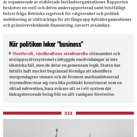
är organiserade av etablerade biståndsorganisationer. Rapporten
beskriver en reell och delvis underrapporterad samt bristfälligt
belyst fråga. Brittiska regelverk för välgörenhet och politisk
mobilisering är otillräckliga för att fånga upp hybridorganisationer
och gränsöverskridande finansiering, oavsett avsändare.
När politiken leker "business"
Northvolt, vindkraftens strukturella
olönsamhet och
utsläppsrättssystemets inbyggda snedvridningar är inte
identiska fall, men de delar en gemensam logik. Staten har
hittills haft mycket begränsad förmåga att identifiera
morgondagens vinnare och de förment marknadsbaserad
styrmedlen visar sig vara lika politiskt konstruerat som en
riktad subvention, bara svårare att se i ett system där
bidragsberoende bolag blir en allt vanligare företeelse.
USA