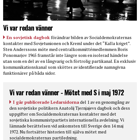
Vi var redan vänner
En sovjetisk dagbok
förändrar bilden av Socialdemokraternas
kontakter med Sovjetunionen och Kreml under det “Kalla kriget”.
Sten Anderssons möte med centralkommittémedlemmen Boris
Ponomarjov 1965 framstår inte längre som en isolerad händelse
utan som en del av en långvarig och förtrolig partikanal. En exklusiv
kommunikationskanal som sköttes av identifierade namngivna
funktionärer på båda sidor.
Vi var redan vänner - Mötet med S i maj 1972
I går publicerade Ledarsidorna
del 1 av en genomgång av
den sovjetiske politikern Anatolij Tjernjajevs dagbok och dess
uppgifter om Socialdemokraternas kontakter med det
sovjetiska kommunistpartiets internationella avdelning. Vi
lämnade berättelsen vid ankomsten till Sverige den 14 maj
1972. Nu fortsätter historien till själva mötet med
socialdemokraternas partiledning.