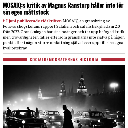
MOSAIQ:s kritik av Magnus Ranstorp håller inte för
sin egen måttstock
I juni publicerade tidskriften
MOSAIQ en granskning av
Försvarshögskolans rapport Salafism och salafistisk jihadism 2.0
från 2022. Granskningen har sina poänger och tar upp befogad kritik
men trovärdigheten faller eftersom granskarna inte själva på någon
punkt eller i någon större omfattning själva lever upp till sina egna
kvalitetskrav.
SOCIALDEMOKRATERNAS HISTORIA