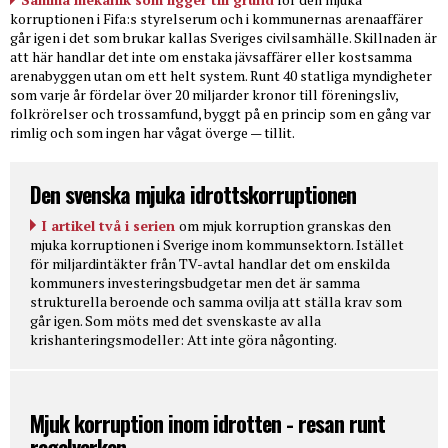
korruptionen i Fifa:s styrelserum och i kommunernas arenaaffärer
går igen i det som brukar kallas Sveriges civilsamhälle. Skillnaden är
att här handlar det inte om enstaka jävsaffärer eller kostsamma
arenabyggen utan om ett helt system. Runt 40 statliga myndigheter
som varje år fördelar över 20 miljarder kronor till föreningsliv,
folkrörelser och trossamfund, byggt på en princip som en gång var
rimlig och som ingen har vågat överge — tillit.
Den svenska mjuka idrottskorruptionen
I artikel två i serien
om mjuk korruption granskas den
mjuka korruptionen i Sverige inom kommunsektorn. Istället
för miljardintäkter från TV-avtal handlar det om enskilda
kommuners investeringsbudgetar men det är samma
strukturella beroende och samma ovilja att ställa krav som
går igen. Som möts med det svenskaste av alla
krishanteringsmodeller: Att inte göra någonting.
Mjuk korruption inom idrotten - resan runt
regelverken