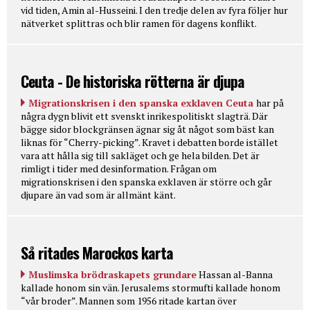
vid tiden, Amin al-Husseini. I den tredje delen av fyra följer hur
nätverket splittras och blir ramen för dagens konflikt.
Ceuta - De historiska rötterna är djupa
Migrationskrisen i den spanska exklaven Ceuta
har på
några dygn blivit ett svenskt inrikespolitiskt slagträ. Där
bägge sidor blockgränsen ägnar sig åt något som bäst kan
liknas för “Cherry-picking”. Kravet i debatten borde istället
vara att hålla sig till sakläget och ge hela bilden. Det är
rimligt i tider med desinformation. Frågan om
migrationskrisen i den spanska exklaven är större och går
djupare än vad som är allmänt känt.
Så ritades Marockos karta
Muslimska brödraskapets grundare
Hassan al-Banna
kallade honom sin vän. Jerusalems stormufti kallade honom
“vår broder”. Mannen som 1956 ritade kartan över