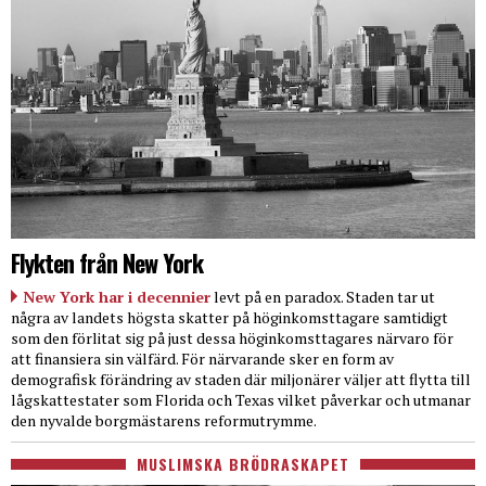
Flykten från New York
New York har i decennier
levt på en paradox. Staden tar ut
några av landets högsta skatter på höginkomsttagare samtidigt
som den förlitat sig på just dessa höginkomsttagares närvaro för
att finansiera sin välfärd. För närvarande sker en form av
demografisk förändring av staden där miljonärer väljer att flytta till
lågskattestater som Florida och Texas vilket påverkar och utmanar
den nyvalde borgmästarens reformutrymme.
MUSLIMSKA BRÖDRASKAPET