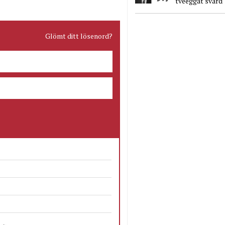
tveeggat svärd
Glömt ditt lösenord?