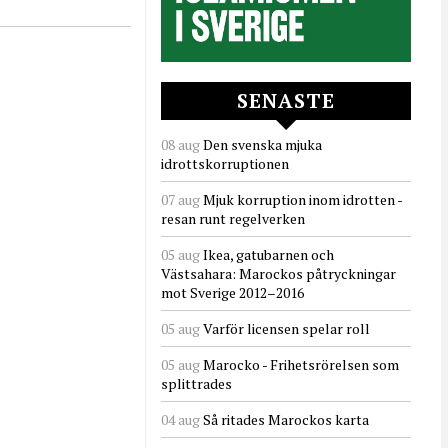
SENASTE
08 aug
Den svenska mjuka
idrottskorruptionen
07 aug
Mjuk korruption inom idrotten -
resan runt regelverken
05 aug
Ikea, gatubarnen och
Västsahara: Marockos påtryckningar
mot Sverige 2012–2016
05 aug
Varför licensen spelar roll
05 aug
Marocko - Frihetsrörelsen som
splittrades
04 aug
Så ritades Marockos karta