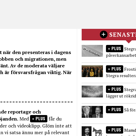
SENAST
PLUS
Stegra
t när den presenteras i dagens
påverkansarbet
jobben och migrationen, men
vänt. Av de moderata väljare
PLUS
Frost
 är försvarsfrågan viktig. När
Stegra resulter
PLUS
Stegr
lägger ut rökri
PLUS
Så fö
nde reportage och
PLUS
öjanden.
Med
får du
bilder och videoklipp. Glöm inte att
PLUS
Mamda
n vi satsa ännu mer på relevant