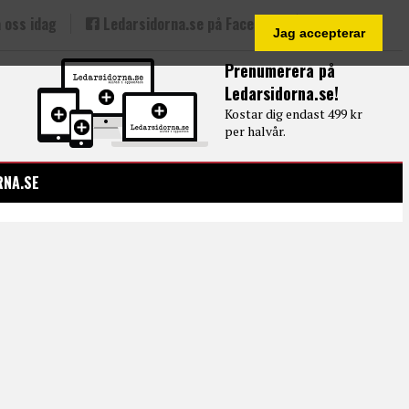
 oss idag
Ledarsidorna.se på Facebook
Jag accepterar
Prenumerera på
Ledarsidorna.se!
Kostar dig endast 499 kr
per halvår.
RNA.SE