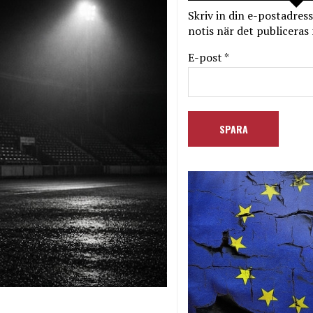
Skriv in din e-postadress
notis när det publiceras 
E-post *