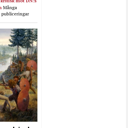
kritisk mot DN:s
in
Många
 publiceringar