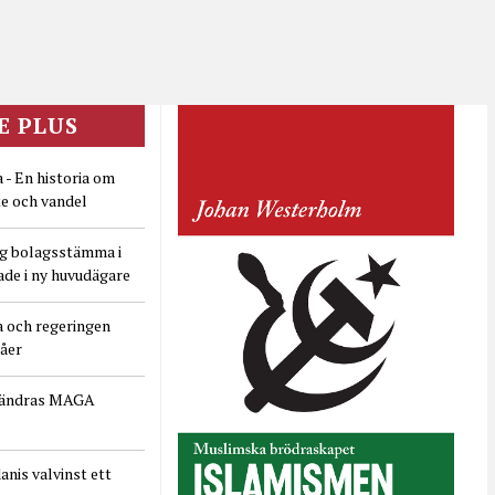
E PLUS
 - En historia om
e och vandel
ig bolagsstämma i
ade i ny huvudägare
a och regeringen
dåer
rändras MAGA
nis valvinst ett