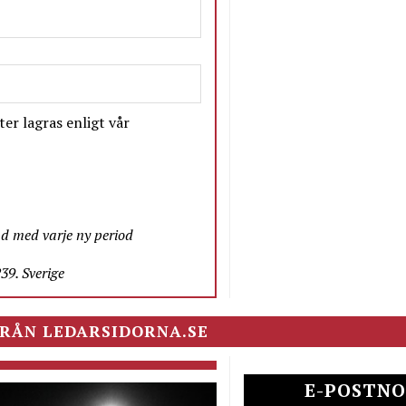
er lagras enligt vår
nd med varje ny period
9. Sverige
RÅN LEDARSIDORNA.SE
E-POSTNO