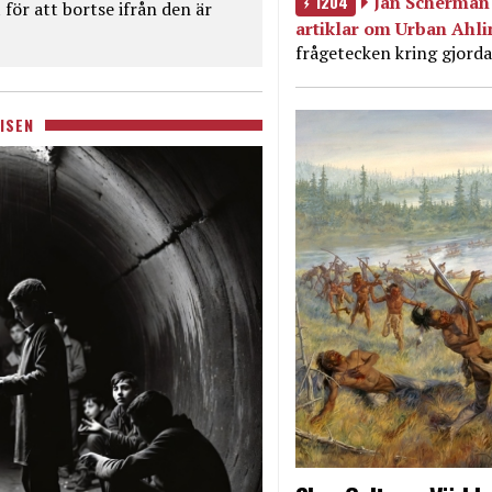
1204
Jan Scherman 
för att bortse ifrån den är
artiklar om Urban Ahl
frågetecken kring gjorda
ISEN