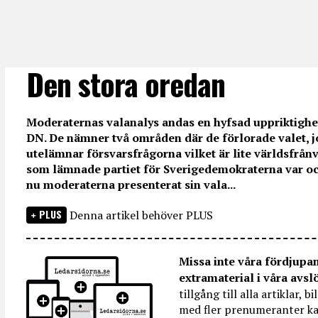
Den stora oredan
Moderaternas valanalys andas en hyfsad uppriktighe
DN. De nämner två områden där de förlorade valet, 
utelämnar försvarsfrågorna vilket är lite världsfrån
som lämnade partiet för Sverigedemokraterna var och
nu moderaterna presenterat sin vala...
PLUS
Denna artikel behöver PLUS
Missa inte våra fördjupa
extramaterial i våra avsl
tillgång till alla artiklar, 
med fler prenumeranter ka