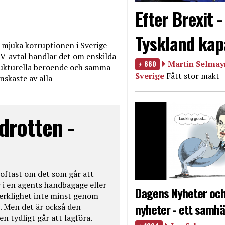
Efter Brexit 
Tyskland kap
mjuka korruptionen i Sverige
V-avtal handlar det om enskilda
660
Martin Selmayr
ukturella beroende och samma
Sverige
Fått stor makt
nskaste av alla
drotten -
oftast om det som går att
 i en agents handbagage eller
Dagens Nyheter och
 verklighet inte minst genom
nyheter - ett samhä
. Men det är också den
n tydligt går att lagföra.