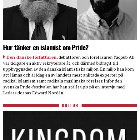
Hur tänker en islamist om Pride?
Den danske författaren
, debattören och föreläsaren Yaqoub Ali
var tidigare en aktiv rekryterare åt, och därmed bidragit till
uppbyggnaden av den danska islamistiska miljön. En miljö han kom
att lämna och är idag en av landets mest anlitade experter på
radikal islamism samt radikala muslimska rörelser. Inför den
svenska Pride-festivalen har han ställt upp på en intervju med
Ledarsidornas Edward Nordén.
KULTUR