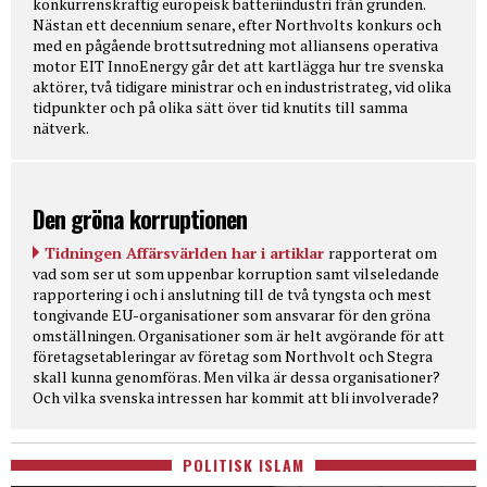
konkurrenskraftig europeisk batteriindustri från grunden.
Nästan ett decennium senare, efter Northvolts konkurs och
med en pågående brottsutredning mot alliansens operativa
motor EIT InnoEnergy går det att kartlägga hur tre svenska
aktörer, två tidigare ministrar och en industristrateg, vid olika
tidpunkter och på olika sätt över tid knutits till samma
nätverk.
Den gröna korruptionen
Tidningen Affärsvärlden har i artiklar
rapporterat om
vad som ser ut som uppenbar korruption samt vilseledande
rapportering i och i anslutning till de två tyngsta och mest
tongivande EU-organisationer som ansvarar för den gröna
omställningen. Organisationer som är helt avgörande för att
företagsetableringar av företag som Northvolt och Stegra
skall kunna genomföras. Men vilka är dessa organisationer?
Och vilka svenska intressen har kommit att bli involverade?
POLITISK ISLAM