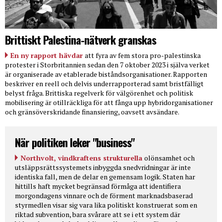
Brittiskt Palestina-nätverk granskas
En ny rapport hävdar
att fyra av fem stora pro-palestinska
protester i Storbritannien sedan den 7 oktober 2023 i själva verket
är organiserade av etablerade biståndsorganisationer. Rapporten
beskriver en reell och delvis underrapporterad samt bristfälligt
belyst fråga. Brittiska regelverk för välgörenhet och politisk
mobilisering är otillräckliga för att fånga upp hybridorganisationer
och gränsöverskridande finansiering, oavsett avsändare.
När politiken leker "business"
Northvolt, vindkraftens strukturella
olönsamhet och
utsläppsrättssystemets inbyggda snedvridningar är inte
identiska fall, men de delar en gemensam logik. Staten har
hittills haft mycket begränsad förmåga att identifiera
morgondagens vinnare och de förment marknadsbaserad
styrmedlen visar sig vara lika politiskt konstruerat som en
riktad subvention, bara svårare att se i ett system där