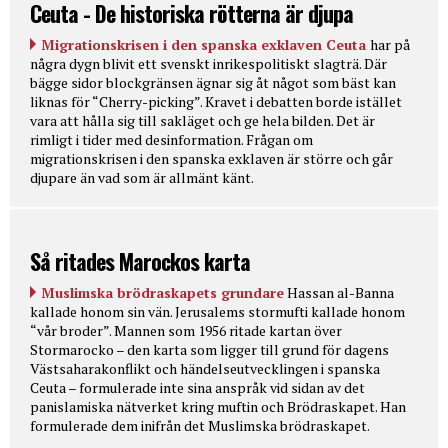
Ceuta - De historiska rötterna är djupa
Migrationskrisen i den spanska exklaven Ceuta
har på
några dygn blivit ett svenskt inrikespolitiskt slagträ. Där
bägge sidor blockgränsen ägnar sig åt något som bäst kan
liknas för “Cherry-picking”. Kravet i debatten borde istället
vara att hålla sig till sakläget och ge hela bilden. Det är
rimligt i tider med desinformation. Frågan om
migrationskrisen i den spanska exklaven är större och går
djupare än vad som är allmänt känt.
Så ritades Marockos karta
Muslimska brödraskapets grundare
Hassan al-Banna
kallade honom sin vän. Jerusalems stormufti kallade honom
“vår broder”. Mannen som 1956 ritade kartan över
Stormarocko – den karta som ligger till grund för dagens
Västsaharakonflikt och händelseutvecklingen i spanska
Ceuta – formulerade inte sina anspråk vid sidan av det
panislamiska nätverket kring muftin och Brödraskapet. Han
formulerade dem inifrån det Muslimska brödraskapet.