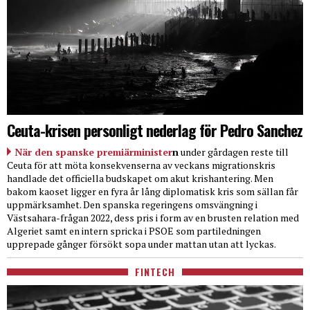
Ceuta-krisen personligt nederlag för Pedro Sanchez
När den spanske premiärminister
n
under gårdagen reste till
Ceuta för att möta konsekvenserna av veckans migrationskris
handlade det officiella budskapet om akut krishantering. Men
bakom kaoset ligger en fyra år lång diplomatisk kris som sällan får
uppmärksamhet. Den spanska regeringens omsvängning i
Västsahara-frågan 2022, dess pris i form av en brusten relation med
Algeriet samt en intern spricka i PSOE som partiledningen
upprepade gånger försökt sopa under mattan utan att lyckas.
FINTECH