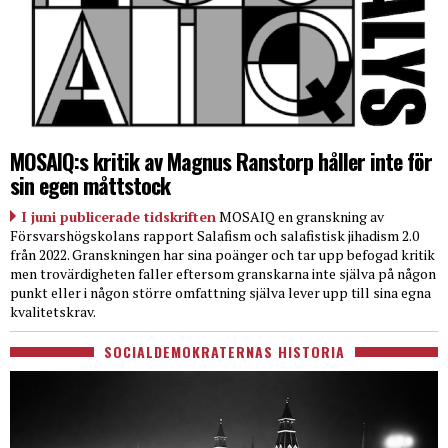
MOSAIQ:s kritik av Magnus Ranstorp håller inte för
sin egen måttstock
I juni publicerade tidskriften
MOSAIQ en granskning av
Försvarshögskolans rapport Salafism och salafistisk jihadism 2.0
från 2022. Granskningen har sina poänger och tar upp befogad kritik
men trovärdigheten faller eftersom granskarna inte själva på någon
punkt eller i någon större omfattning själva lever upp till sina egna
kvalitetskrav.
SOCIALDEMOKRATERNAS HISTORIA