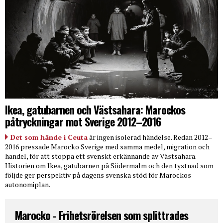
Ikea, gatubarnen och Västsahara: Marockos
påtryckningar mot Sverige 2012–2016
Det som hände i Ceuta
är ingen isolerad händelse. Redan 2012–
2016 pressade Marocko Sverige med samma medel, migration och
handel, för att stoppa ett svenskt erkännande av Västsahara.
Historien om Ikea, gatubarnen på Södermalm och den tystnad som
följde ger perspektiv på dagens svenska stöd för Marockos
autonomiplan.
Marocko - Frihetsrörelsen som splittrades