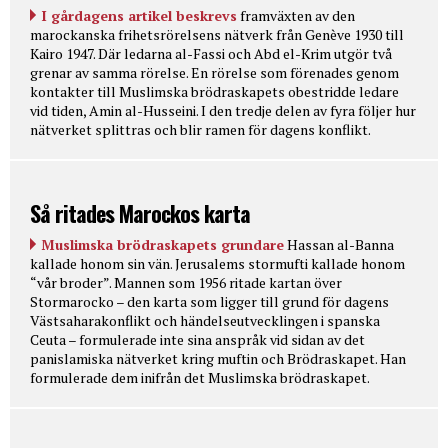
I gårdagens artikel beskrevs
framväxten av den
marockanska frihetsrörelsens nätverk från Genève 1930 till
Kairo 1947. Där ledarna al-Fassi och Abd el-Krim utgör två
grenar av samma rörelse. En rörelse som förenades genom
kontakter till Muslimska brödraskapets obestridde ledare
vid tiden, Amin al-Husseini. I den tredje delen av fyra följer hur
nätverket splittras och blir ramen för dagens konflikt.
Så ritades Marockos karta
Muslimska brödraskapets grundare
Hassan al-Banna
kallade honom sin vän. Jerusalems stormufti kallade honom
“vår broder”. Mannen som 1956 ritade kartan över
Stormarocko – den karta som ligger till grund för dagens
Västsaharakonflikt och händelseutvecklingen i spanska
Ceuta – formulerade inte sina anspråk vid sidan av det
panislamiska nätverket kring muftin och Brödraskapet. Han
formulerade dem inifrån det Muslimska brödraskapet.