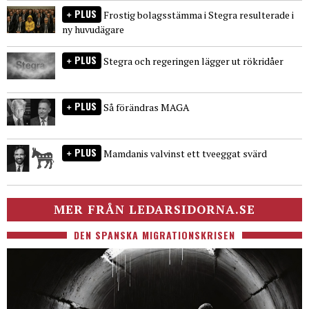
PLUS
Frostig bolagsstämma i Stegra resulterade i
ny huvudägare
PLUS
Stegra och regeringen lägger ut rökridåer
PLUS
Så förändras MAGA
PLUS
Mamdanis valvinst ett tveeggat svärd
MER FRÅN LEDARSIDORNA.SE
DEN SPANSKA MIGRATIONSKRISEN