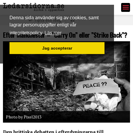
Ledarsidorna.se
Denna sida använder sig av cookies, samt
Tipsa oss idag
lagrar personuppgifter enligt vår
Efter Manchester – ”Carry On” eller ”Strike Back”?
integritetspolicy
Läs mer
Jag accepterar
Photo by Pixel2013
Den brittiska debatten i efterdyningarna till