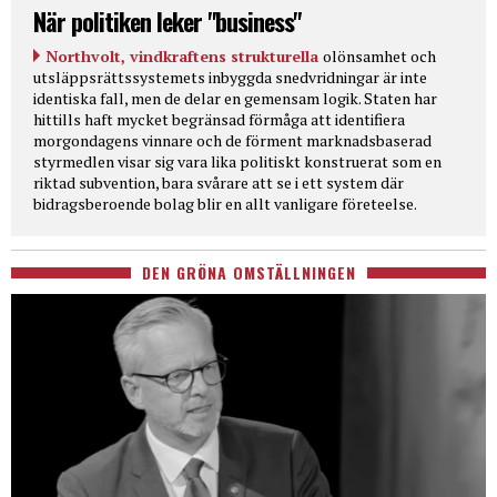
När politiken leker "business"
Northvolt, vindkraftens strukturella
olönsamhet och
utsläppsrättssystemets inbyggda snedvridningar är inte
identiska fall, men de delar en gemensam logik. Staten har
hittills haft mycket begränsad förmåga att identifiera
morgondagens vinnare och de förment marknadsbaserad
styrmedlen visar sig vara lika politiskt konstruerat som en
riktad subvention, bara svårare att se i ett system där
bidragsberoende bolag blir en allt vanligare företeelse.
DEN GRÖNA OMSTÄLLNINGEN