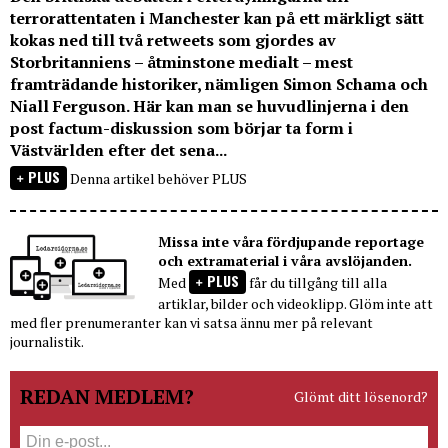
terrorattentaten i Manchester kan på ett märkligt sätt
kokas ned till två retweets som gjordes av
Storbritanniens – åtminstone medialt – mest
framträdande historiker, nämligen Simon Schama och
Niall Ferguson. Här kan man se huvudlinjerna i den
post factum-diskussion som börjar ta form i
Västvärlden efter det sena...
PLUS
Denna artikel behöver PLUS
Missa inte våra fördjupande reportage
och extramaterial i våra avslöjanden.
PLUS
Med
får du tillgång till alla
artiklar, bilder och videoklipp. Glöm inte att
med fler prenumeranter kan vi satsa ännu mer på relevant
journalistik.
REDAN MEDLEM?
Glömt ditt lösenord?