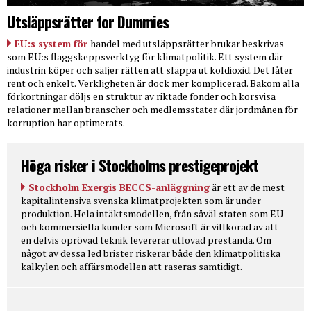
Utsläppsrätter for Dummies
EU:s system för
handel med utsläppsrätter brukar beskrivas
som EU:s flaggskeppsverktyg för klimatpolitik. Ett system där
industrin köper och säljer rätten att släppa ut koldioxid. Det låter
rent och enkelt. Verkligheten är dock mer komplicerad. Bakom alla
förkortningar döljs en struktur av riktade fonder och korsvisa
relationer mellan branscher och medlemsstater där jordmånen för
korruption har optimerats.
Höga risker i Stockholms prestigeprojekt
Stockholm Exergis BECCS-anläggning
är ett av de mest
kapitalintensiva svenska klimatprojekten som är under
produktion. Hela intäktsmodellen, från såväl staten som EU
och kommersiella kunder som Microsoft är villkorad av att
en delvis oprövad teknik levererar utlovad prestanda. Om
något av dessa led brister riskerar både den klimatpolitiska
kalkylen och affärsmodellen att raseras samtidigt.