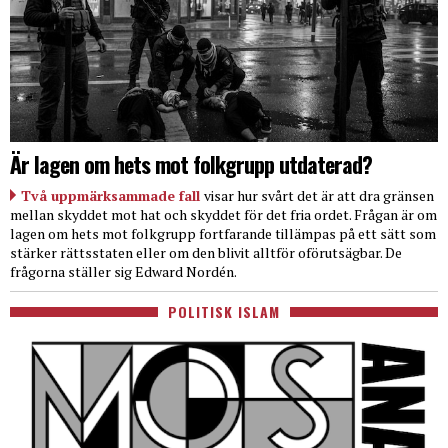
Är lagen om hets mot folkgrupp utdaterad?
Två uppmärksammade fall
visar hur svårt det är att dra gränsen
mellan skyddet mot hat och skyddet för det fria ordet. Frågan är om
lagen om hets mot folkgrupp fortfarande tillämpas på ett sätt som
stärker rättsstaten eller om den blivit alltför oförutsägbar. De
frågorna ställer sig Edward Nordén.
POLITISK ISLAM