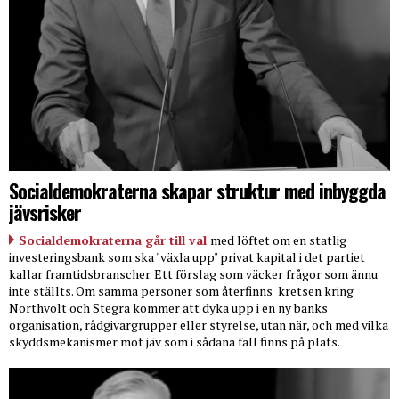
Socialdemokraterna skapar struktur med inbyggda
jävsrisker
Socialdemokraterna går till val
med löftet om en statlig
investeringsbank som ska "växla upp" privat kapital i det partiet
kallar framtidsbranscher. Ett förslag som väcker frågor som ännu
inte ställts. Om samma personer som återfinns
kretsen kring
Northvolt och Stegra kommer att dyka upp i en ny banks
organisation, rådgivargrupper eller styrelse, utan när, och med vilka
skyddsmekanismer mot jäv som i sådana fall finns på plats.