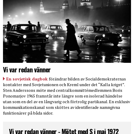
Vi var redan vänner
En sovjetisk dagbok
förändrar bilden av Socialdemokraternas
kontakter med Sovjetunionen och Kreml under det “Kalla kriget”.
Sten Anderssons möte med centralkommittémedlemmen Boris
Ponomarjov 1965 framstår inte längre som en isolerad händelse
utan som en del av en långvarig och förtrolig partikanal. En exklusiv
kommunikationskanal som sköttes av identifierade namngivna
funktionärer på båda sidor.
Vi var redan vänner - Mötet med S i maj 1972