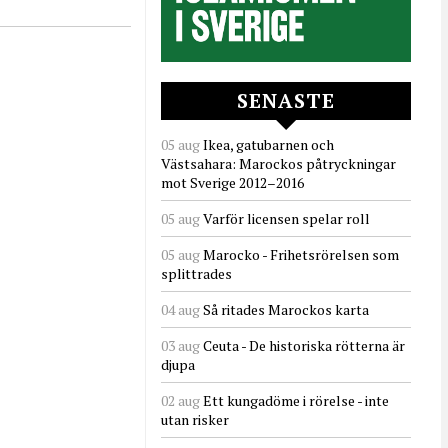
SENASTE
05 aug
Ikea, gatubarnen och
Västsahara: Marockos påtryckningar
mot Sverige 2012–2016
05 aug
Varför licensen spelar roll
05 aug
Marocko - Frihetsrörelsen som
splittrades
04 aug
Så ritades Marockos karta
03 aug
Ceuta - De historiska rötterna är
djupa
02 aug
Ett kungadöme i rörelse - inte
utan risker