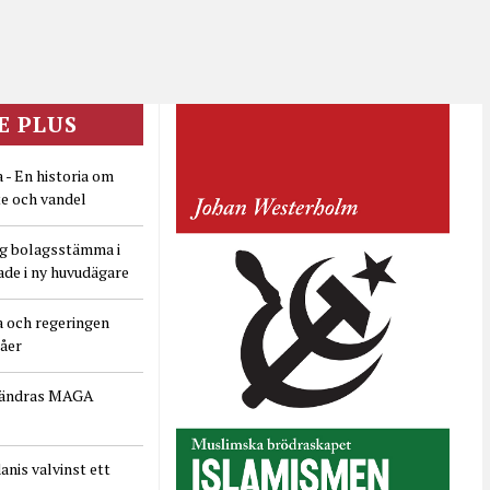
E PLUS
 - En historia om
e och vandel
ig bolagsstämma i
ade i ny huvudägare
a och regeringen
dåer
rändras MAGA
nis valvinst ett