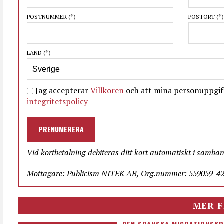
POSTNUMMER
(*)
POSTORT
(*)
LAND
(*)
Jag accepterar
Villkoren
och att mina personuppgift
integritetspolicy
PRENUMERERA
Vid kortbetalning debiteras ditt kort automatiskt i samba
Mottagare: Publicism NITEK AB, Org.nummer: 559059-423
MER F