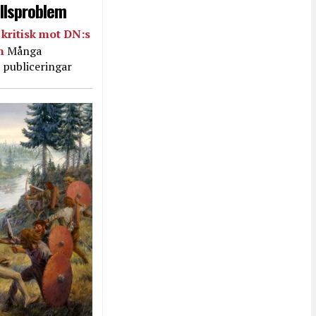
llsproblem
kritisk mot DN:s
in
Många
 publiceringar