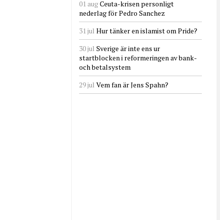
01 aug
Ceuta-krisen personligt
nederlag för Pedro Sanchez
31 jul
Hur tänker en islamist om Pride?
30 jul
Sverige är inte ens ur
startblocken i reformeringen av bank-
och betalsystem
29 jul
Vem fan är Jens Spahn?