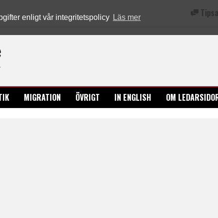
Tipsa
fter enligt vår integritetspolicy
Läs mer
Ledarsidorna.se
TIK
MIGRATION
ÖVRIGT
IN ENGLISH
OM LEDARSIDO