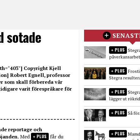
d sotade
SENAST
PLUS
Stegra
påverkansarbet
th="403"] Copyright Kjell
PLUS
Frost
on] Robert Egnell, professor
Stegra resulter
r som skall förbereda vår
idigare varit förespråkare för
PLUS
Stegr
lägger ut rökri
PLUS
Så fö
nde reportage och
PLUS
Mamda
PLUS
öjanden.
Med
får du