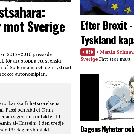
stsahara:
 mot Sverige
Efter Brexit 
Tyskland kap
660
Martin Selmayr
edan 2012–2016 pressade
Sverige
Fått stor makt
, för att stoppa ett svenskt
en på Södermalm och den tystnad
Marockos autonomiplan.
rockanska frihetsrörelsens
 al-Fassi och Abd el-Krim
renades genom kontakter till
Amin al-Husseini. I den tredje
Dagens Nyheter och
amen för dagens konflikt.