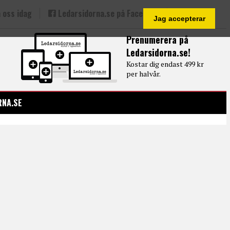
 oss idag
Ledarsidorna.se på Facebook
Jag accepterar
Prenumerera på
Ledarsidorna.se!
Kostar dig endast 499 kr
per halvår.
RNA.SE