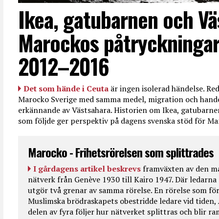
Ikea, gatubarnen och Vä
Marockos påtryckningar
2012–2016
Det som hände i Ceuta
är ingen isolerad händelse. R
Marocko Sverige med samma medel, migration och handel
erkännande av Västsahara. Historien om Ikea, gatubarn
som följde ger perspektiv på dagens svenska stöd för 
Marocko - Frihetsrörelsen som splittrades
I gårdagens artikel beskrevs
framväxten av den ma
nätverk från Genève 1930 till Kairo 1947. Där ledarna
utgör två grenar av samma rörelse. En rörelse som fö
Muslimska brödraskapets obestridde ledare vid tiden, 
delen av fyra följer hur nätverket splittras och blir r