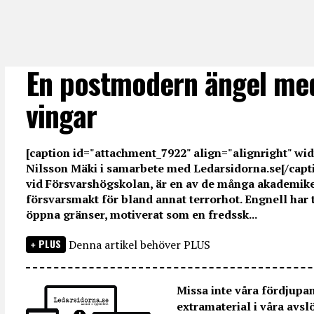
En postmodern ängel me
vingar
[caption id="attachment_7922" align="alignright" wid
Nilsson Mäki i samarbete med Ledarsidorna.se[/capti
vid Försvarshögskolan, är en av de många akademike
försvarsmakt för bland annat terrorhot. Engnell har t
öppna gränser, motiverat som en fredssk...
PLUS
Denna artikel behöver PLUS
Missa inte våra fördjupa
extramaterial i våra avsl