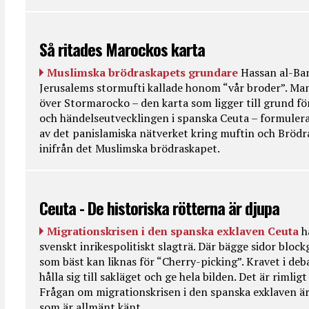
Så ritades Marockos karta
Muslimska brödraskapets grundare
Hassan al-Ban
Jerusalems stormufti kallade honom “vår broder”. Ma
över Stormarocko – den karta som ligger till grund fö
och händelseutvecklingen i spanska Ceuta – formulera
av det panislamiska nätverket kring muftin och Bröd
inifrån det Muslimska brödraskapet.
Ceuta - De historiska rötterna är djupa
Migrationskrisen i den spanska exklaven Ceuta
h
svenskt inrikespolitiskt slagträ. Där bägge sidor bloc
som bäst kan liknas för “Cherry-picking”. Kravet i deba
hålla sig till sakläget och ge hela bilden. Det är rimlig
Frågan om migrationskrisen i den spanska exklaven är
som är allmänt känt.