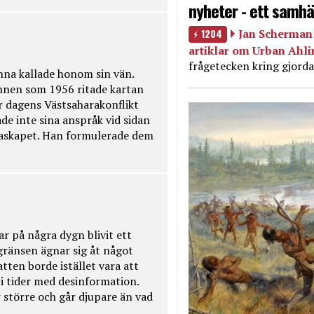
nyheter - ett samhä
1204
Jan Scherman 
artiklar om Urban Ahl
frågetecken kring gjorda
na kallade honom sin vän.
nnen som 1956 ritade kartan
r dagens Västsaharakonflikt
de inte sina anspråk vid sidan
raskapet. Han formulerade dem
ar på några dygn blivit ett
kgränsen ägnar sig åt något
tten borde istället vara att
t i tider med desinformation.
 större och går djupare än vad