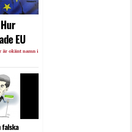
- Hur
ade EU
 är okänt namn i
 falska