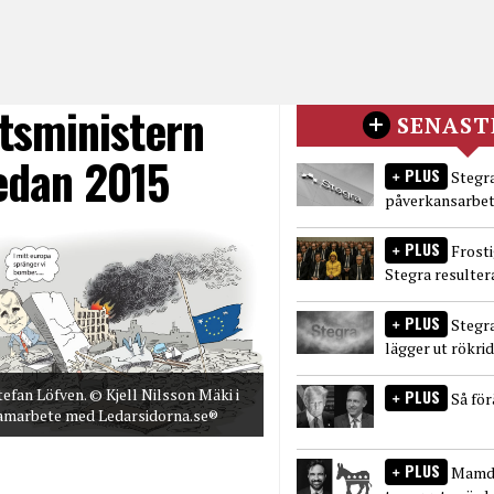
tsministern
SENAST
edan 2015
PLUS
Stegra
påverkansarbet
PLUS
Frost
Stegra resulter
PLUS
Stegr
lägger ut rökri
tefan Löfven. © Kjell Nilsson Mäki i
PLUS
Så fö
amarbete med Ledarsidorna.se®
PLUS
Mamda