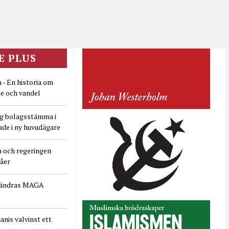
E PLUS
 - En historia om
e och vandel
ig bolagsstämma i
ade i ny huvudägare
a och regeringen
dåer
rändras MAGA
nis valvinst ett