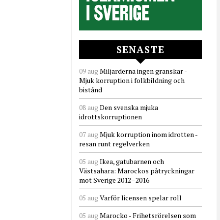
SENASTE
09 aug
Miljarderna ingen granskar -
Mjuk korruption i folkbildning och
bistånd
08 aug
Den svenska mjuka
idrottskorruptionen
07 aug
Mjuk korruption inom idrotten -
resan runt regelverken
05 aug
Ikea, gatubarnen och
Västsahara: Marockos påtryckningar
mot Sverige 2012–2016
05 aug
Varför licensen spelar roll
05 aug
Marocko - Frihetsrörelsen som