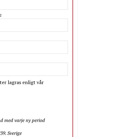
2
er lagras enligt vår
nd med varje ny period
9. Sverige