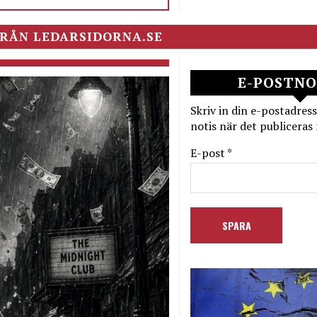
RÅN LEDARSIDORNA.SE
E-POSTNO
Skriv in din e-postadress
notis när det publiceras 
E-post *