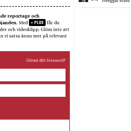
tveeggat svärd
nde reportage och
PLUS
öjanden.
Med
får du
bilder och videoklipp. Glöm inte att
n vi satsa ännu mer på relevant
Glömt ditt lösenord?