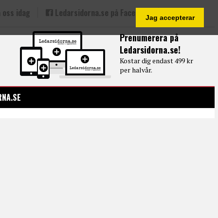
 oss idag
Ledarsidorna.se på Facebook
Jag accepterar
Prenumerera på
Ledarsidorna.se!
Kostar dig endast 499 kr
per halvår.
RNA.SE