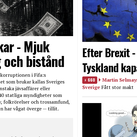
kar - Mjuk
Efter Brexit 
g och bistånd
Tyskland kap
korruptionen i Fifa:s
660
Martin Selmayr
et som brukar kallas Sveriges
Sverige
Fått stor makt
nstaka jävsaffärer eller
40 statliga myndigheter som
iv, folkrörelser och trossamfund,
 har vågat överge — tillit.