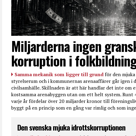
Miljarderna ingen grans
korruption i folkbildnin
Samma mekanik som ligger till grund
för den mjuka 
styrelserum och i kommunernas arenaaffärer går igen i d
civilsamhälle. Skillnaden är att här handlar det inte om e
kostsamma arenabyggen utan om ett helt system. Runt 
varje år fördelar över 20 miljarder kronor till föreningsl
byggt på en princip som en gång var rimlig och som ingen
Den svenska mjuka idrottskorruptionen