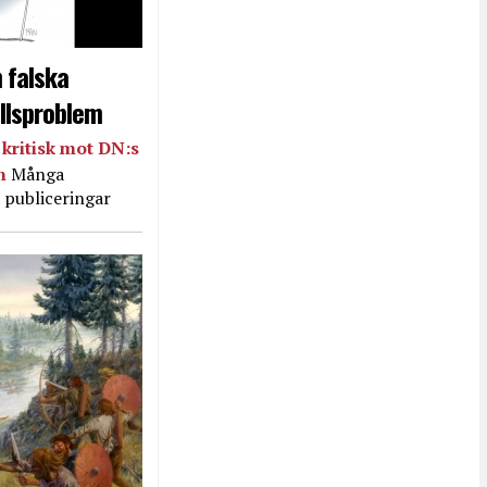
 falska
llsproblem
kritisk mot DN:s
in
Många
 publiceringar