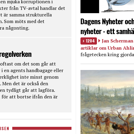
en mjuka korruptionen i
kter från TV-avtal handlar det
t är samma strukturella
Dagens Nyheter och
en. Som möts med det
öra någonting.
nyheter - ett samhä
1204
Jan Scherman 
artiklar om Urban Ahl
 regelverken
frågetecken kring gjorda
oftast om det som går att
 i en agents handbagage eller
 verklighet inte minst genom
. Men det är också den
n tydligt går att lagföra.
för att bortse ifrån den är
ISEN