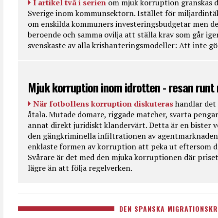
I artikel två i serien
om mjuk korruption granskas d
Sverige inom kommunsektorn. Istället för miljardintä
om enskilda kommuners investeringsbudgetar men de
beroende och samma ovilja att ställa krav som går ig
svenskaste av alla krishanteringsmodeller: Att inte g
Mjuk korruption inom idrotten - resan runt
När fotbollens korruption diskuteras
handlar det 
åtala. Mutade domare, riggade matcher, svarta pengar
annat direkt juridiskt klandervärt. Detta är en bister
den gängkriminella infiltrationen av agentmarknaden
enklaste formen av korruption att peka ut eftersom de
Svårare är det med den mjuka korruptionen där priset 
lägre än att följa regelverken.
DEN SPANSKA MIGRATIONSKR