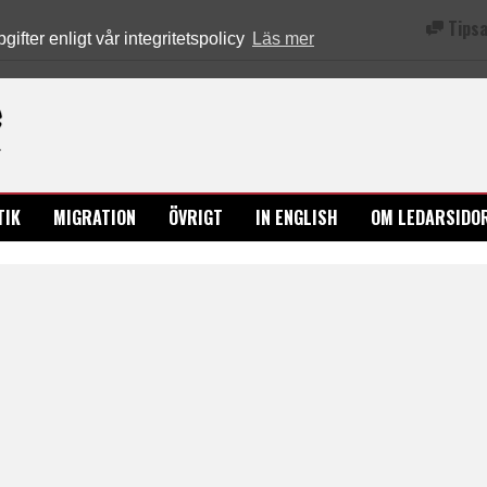
Tipsa
fter enligt vår integritetspolicy
Läs mer
Ledarsidorna.se
TIK
MIGRATION
ÖVRIGT
IN ENGLISH
OM LEDARSIDO