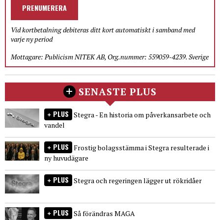
PRENUMERERA
Vid kortbetalning debiteras ditt kort automatiskt i samband med
varje ny period
Mottagare: Publicism NITEK AB, Org.nummer: 559059-4239. Sverige
SENASTE PLUS
PLUS
Stegra - En historia om påverkansarbete och
vandel
PLUS
Frostig bolagsstämma i Stegra resulterade i
ny huvudägare
PLUS
Stegra och regeringen lägger ut rökridåer
PLUS
Så förändras MAGA