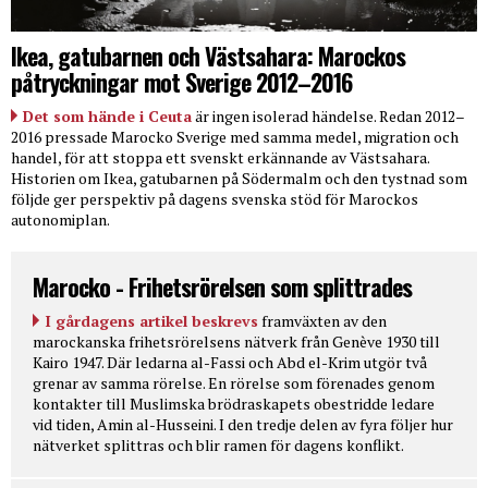
Ikea, gatubarnen och Västsahara: Marockos
påtryckningar mot Sverige 2012–2016
Det som hände i Ceuta
är ingen isolerad händelse. Redan 2012–
2016 pressade Marocko Sverige med samma medel, migration och
handel, för att stoppa ett svenskt erkännande av Västsahara.
Historien om Ikea, gatubarnen på Södermalm och den tystnad som
följde ger perspektiv på dagens svenska stöd för Marockos
autonomiplan.
Marocko - Frihetsrörelsen som splittrades
I gårdagens artikel beskrevs
framväxten av den
marockanska frihetsrörelsens nätverk från Genève 1930 till
Kairo 1947. Där ledarna al-Fassi och Abd el-Krim utgör två
grenar av samma rörelse. En rörelse som förenades genom
kontakter till Muslimska brödraskapets obestridde ledare
vid tiden, Amin al-Husseini. I den tredje delen av fyra följer hur
nätverket splittras och blir ramen för dagens konflikt.