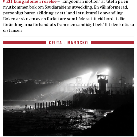
Ett kungadöme i rörelse
– “Kingdom in motion” är titeln på en
nyutkommen bok om Saudiarabiens utveckling. En välinformerad,
personligt buren skildring av ett land i strukturell omvandling.
Boken är skriven av en författare som både suttit vid bordet där
förändringarna förhandlats fram men samtidigt behållit den kritiska
distansen.
CEUTA - MAROCKO