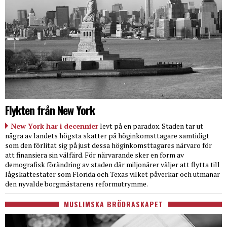
Flykten från New York
New York har i decennier
levt på en paradox. Staden tar ut
några av landets högsta skatter på höginkomsttagare samtidigt
som den förlitat sig på just dessa höginkomsttagares närvaro för
att finansiera sin välfärd. För närvarande sker en form av
demografisk förändring av staden där miljonärer väljer att flytta till
lågskattestater som Florida och Texas vilket påverkar och utmanar
den nyvalde borgmästarens reformutrymme.
MUSLIMSKA BRÖDRASKAPET