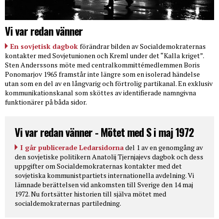
Vi var redan vänner
En sovjetisk dagbok
förändrar bilden av Socialdemokraternas
kontakter med Sovjetunionen och Kreml under det “Kalla kriget”.
Sten Anderssons möte med centralkommittémedlemmen Boris
Ponomarjov 1965 framstår inte längre som en isolerad händelse
utan som en del av en långvarig och förtrolig partikanal. En exklusiv
kommunikationskanal som sköttes av identifierade namngivna
funktionärer på båda sidor.
Vi var redan vänner - Mötet med S i maj 1972
I går publicerade Ledarsidorna
del 1 av en genomgång av
den sovjetiske politikern Anatolij Tjernjajevs dagbok och dess
uppgifter om Socialdemokraternas kontakter med det
sovjetiska kommunistpartiets internationella avdelning. Vi
lämnade berättelsen vid ankomsten till Sverige den 14 maj
1972. Nu fortsätter historien till själva mötet med
socialdemokraternas partiledning.