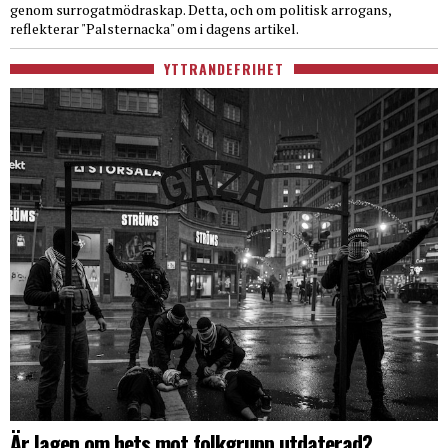
genom surrogatmödraskap. Detta, och om politisk arrogans,
reflekterar "Palsternacka" om i dagens artikel.
YTTRANDEFRIHET
Är lagen om hets mot folkgrupp utdaterad?