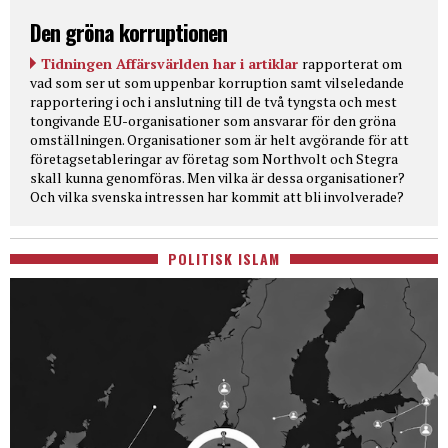
Den gröna korruptionen
Tidningen Affärsvärlden har i artiklar
rapporterat om
vad som ser ut som uppenbar korruption samt vilseledande
rapportering i och i anslutning till de två tyngsta och mest
tongivande EU-organisationer som ansvarar för den gröna
omställningen. Organisationer som är helt avgörande för att
företagsetableringar av företag som Northvolt och Stegra
skall kunna genomföras. Men vilka är dessa organisationer?
Och vilka svenska intressen har kommit att bli involverade?
POLITISK ISLAM