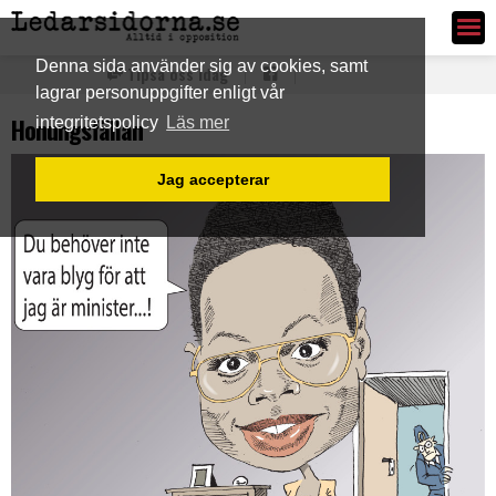
Ledarsidorna.se
Denna sida använder sig av cookies, samt
Tipsa oss idag
lagrar personuppgifter enligt vår
Honungsfällan
integritetspolicy
Läs mer
Jag accepterar