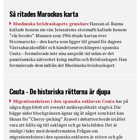
Så ritades Marockos karta
Muslimska brödraskapets grundare
Hassan al-Banna
kallade honom sin vän. Jerusalems stormufti kallade honom
“vår broder”. Mannen som 1956 ritade kartan över
Stormarocko – den karta som ligger till grund för dagens
Västsaharakonflikt och händelseutvecklingen i spanska
Ceuta – formulerade inte sina anspråk vid sidan av det
panislamiska nätverket kring muftin och Brödraskapet. Han
formulerade dem inifrån det Muslimska brödraskapet.
Ceuta - De historiska rötterna är djupa
Migrationskrisen i den spanska exklaven Ceuta
har på
några dygn blivit ett svenskt inrikespolitiskt slagträ. Där
bägge sidor blockgränsen ägnar sig åt något som bäst kan
liknas för “Cherry-picking”. Kravet i debatten borde istället
vara att hålla sig till sakläget och ge hela bilden. Det är
rimligt i tider med desinformation. Frågan om
migrationskrisen i den spanska exklaven är större och går