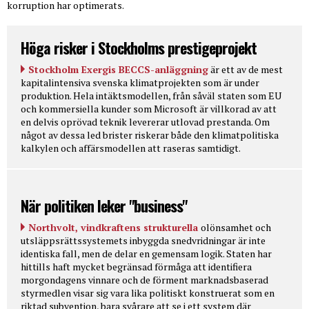
korruption har optimerats.
Höga risker i Stockholms prestigeprojekt
Stockholm Exergis BECCS-anläggning
är ett av de mest
kapitalintensiva svenska klimatprojekten som är under
produktion. Hela intäktsmodellen, från såväl staten som EU
och kommersiella kunder som Microsoft är villkorad av att
en delvis oprövad teknik levererar utlovad prestanda. Om
något av dessa led brister riskerar både den klimatpolitiska
kalkylen och affärsmodellen att raseras samtidigt.
När politiken leker "business"
Northvolt, vindkraftens strukturella
olönsamhet och
utsläppsrättssystemets inbyggda snedvridningar är inte
identiska fall, men de delar en gemensam logik. Staten har
hittills haft mycket begränsad förmåga att identifiera
morgondagens vinnare och de förment marknadsbaserad
styrmedlen visar sig vara lika politiskt konstruerat som en
riktad subvention, bara svårare att se i ett system där