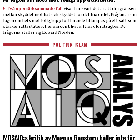
Två uppmärksammade fall
visar hur svårt det är att dra gränsen
mellan skyddet mot hat och skyddet för det fria ordet. Frågan är om
lagen om hets mot folkgrupp fortfarande tillämpas på ett sätt som
stärker rättsstaten eller om den blivit alltför oförutsägbar. De
frågorna ställer sig Edward Nordén.
POLITISK ISLAM
MOSAIQ:s kritik av Magnus Ranstorp håller inte för