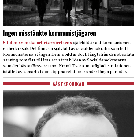
Ingen misstänkte kommunistjägaren
I den svenska arbetarrörelsens
självbild är antikommunismen
en hederssak. Det finns en självbild av socialdemokratin som höll
kommunisterna stången. Denna bild är dock långt ifrån den absoluta
sanning som fått tillåtas att sätta bilden av Socialdemokraterna
som det bästa försvaret mot Kreml. Tvärtom präglades relationen
istället av samarbete och öppna relationer under långa perioder.
GÄSTKRÖNIKAN