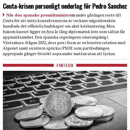
Ceuta-krisen personligt nederlag för Pedro Sanchez
När den spanske premiärminister
n
under gårdagen reste till
Ceuta för att möta konsekvenserna av veckans migrationskris
handlade det officiella budskapet om akut krishantering. Men
bakom kaoset ligger en fyra år lång diplomatisk kris som sällan får
uppmärksamhet. Den spanska regeringens omsvängning i
Västsahara-frågan 2022, dess pris i form av en brusten relation med
Algeriet samt en intern spricka i PSOE som partiledningen
upprepade gånger försökt sopa under mattan utan att lyckas.
FINTECH