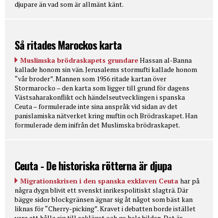
djupare än vad som är allmänt känt.
Så ritades Marockos karta
Muslimska brödraskapets grundare
Hassan al-Banna
kallade honom sin vän. Jerusalems stormufti kallade honom
“vår broder”. Mannen som 1956 ritade kartan över
Stormarocko – den karta som ligger till grund för dagens
Västsaharakonflikt och händelseutvecklingen i spanska
Ceuta – formulerade inte sina anspråk vid sidan av det
panislamiska nätverket kring muftin och Brödraskapet. Han
formulerade dem inifrån det Muslimska brödraskapet.
Ceuta - De historiska rötterna är djupa
Migrationskrisen i den spanska exklaven Ceuta
har på
några dygn blivit ett svenskt inrikespolitiskt slagträ. Där
bägge sidor blockgränsen ägnar sig åt något som bäst kan
liknas för “Cherry-picking”. Kravet i debatten borde istället
vara att hålla sig till sakläget och ge hela bilden. Det är