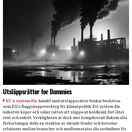
Utsläppsrätter for Dummies
EU:s system för
handel med utsläppsrätter brukar beskrivas
som EU:s flaggskeppsverktyg för klimatpolitik. Ett system där
industrin köper och säljer rätten att släppa ut koldioxid. Det låter
rent och enkelt. Verkligheten är dock mer komplicerad. Bakom alla
förkortningar döljs en struktur av riktade fonder och korsvisa
relationer mellan branscher och medlemsstater där jordmånen för