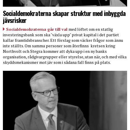
Socialdemokraterna skapar struktur med inbyggda
jävsrisker
Socialdemokraterna går till val
med löftet om en statlig
investeringsbank som ska "växla upp" privat kapital i det partiet
kallar framtidsbranscher. Ett förslag som väcker frågor som ännu
inte ställts. Om samma personer som återfinns
kretsen kring
Northvolt och Stegra kommer att dyka upp i en ny banks
organisation, rådgivargrupper eller styrelse, utan när, och med vilka
skyddsmekanismer mot jäv som i sådana fall finns på plats.