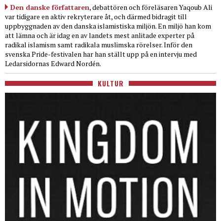
Den danske författaren
, debattören och föreläsaren Yaqoub Ali
var tidigare en aktiv rekryterare åt, och därmed bidragit till
uppbyggnaden av den danska islamistiska miljön. En miljö han kom
att lämna och är idag en av landets mest anlitade experter på
radikal islamism samt radikala muslimska rörelser. Inför den
svenska Pride-festivalen har han ställt upp på en intervju med
Ledarsidornas Edward Nordén.
KULTUR