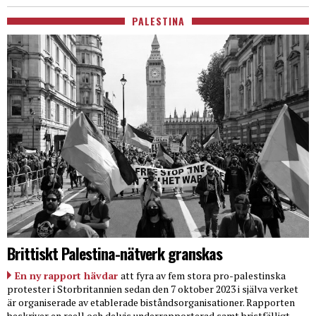
PALESTINA
Brittiskt Palestina-nätverk granskas
En ny rapport hävdar
att fyra av fem stora pro-palestinska
protester i Storbritannien sedan den 7 oktober 2023 i själva verket
är organiserade av etablerade biståndsorganisationer. Rapporten
beskriver en reell och delvis underrapporterad samt bristfälligt