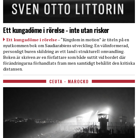
Ett kungadöme i rörelse - inte utan risker
Ett kungadöme i rörelse
– “Kingdom in motion” är titeln på en
nyutkommen bok om Saudiarabiens utveckling. En välinformerad,
personligt buren skildring av ett land i strukturell omvandling.
Boken är skriven av en författare som både suttit vid bordet där
förändringarna förhandlats fram men samtidigt behållit den kritiska
distansen.
CEUTA - MAROCKO