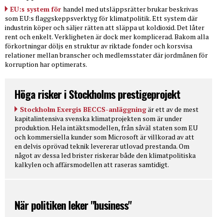
EU:s system för
handel med utsläppsrätter brukar beskrivas
som EU:s flaggskeppsverktyg för klimatpolitik. Ett system där
industrin köper och säljer rätten att släppa ut koldioxid. Det låter
rent och enkelt. Verkligheten är dock mer komplicerad. Bakom alla
förkortningar döljs en struktur av riktade fonder och korsvisa
relationer mellan branscher och medlemsstater där jordmånen för
korruption har optimerats.
Höga risker i Stockholms prestigeprojekt
Stockholm Exergis BECCS-anläggning
är ett av de mest
kapitalintensiva svenska klimatprojekten som är under
produktion. Hela intäktsmodellen, från såväl staten som EU
och kommersiella kunder som Microsoft är villkorad av att
en delvis oprövad teknik levererar utlovad prestanda. Om
något av dessa led brister riskerar både den klimatpolitiska
kalkylen och affärsmodellen att raseras samtidigt.
När politiken leker "business"