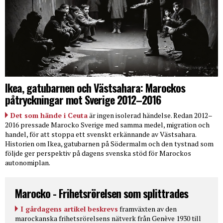
Ikea, gatubarnen och Västsahara: Marockos
påtryckningar mot Sverige 2012–2016
Det som hände i Ceuta
är ingen isolerad händelse. Redan 2012–
2016 pressade Marocko Sverige med samma medel, migration och
handel, för att stoppa ett svenskt erkännande av Västsahara.
Historien om Ikea, gatubarnen på Södermalm och den tystnad som
följde ger perspektiv på dagens svenska stöd för Marockos
autonomiplan.
Marocko - Frihetsrörelsen som splittrades
I gårdagens artikel beskrevs
framväxten av den
marockanska frihetsrörelsens nätverk från Genève 1930 till