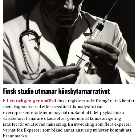
Finsk studie utmanar könsbytarnarrativet
I en nyligen genomförd
finsk registerstudie framgår att klienter
med diagnostiserad eller misstänkt könsdysfori var
överrepresenterade inom psykiatrin. Samt att det psykiatriska
vårdbehovet snarare ökade efter genomförd könskorrigering
istället för en utlovad minskning. En utveckling som flera experter
varnat för. Experter som bland annat ansvarig minister kommit att
brännmärka.