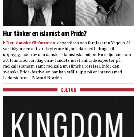
Hur tänker en islamist om Pride?
Den danske författaren
, debattören och föreläsaren Yaqoub Ali
var tidigare en aktiv rekryterare åt, och därmed bidragit till
uppbyggnaden av den danska islamistiska miljön. En miljö han kom
att lämna och är idag en av landets mest anlitade experter på
radikal islamism samt radikala muslimska rörelser. Inför den
svenska Pride-festivalen har han ställt upp på en intervju med
Ledarsidornas Edward Nordén.
KULTUR