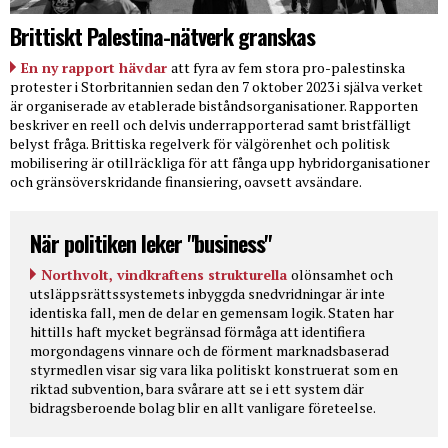
Brittiskt Palestina-nätverk granskas
En ny rapport hävdar
att fyra av fem stora pro-palestinska
protester i Storbritannien sedan den 7 oktober 2023 i själva verket
är organiserade av etablerade biståndsorganisationer. Rapporten
beskriver en reell och delvis underrapporterad samt bristfälligt
belyst fråga. Brittiska regelverk för välgörenhet och politisk
mobilisering är otillräckliga för att fånga upp hybridorganisationer
och gränsöverskridande finansiering, oavsett avsändare.
När politiken leker "business"
Northvolt, vindkraftens strukturella
olönsamhet och
utsläppsrättssystemets inbyggda snedvridningar är inte
identiska fall, men de delar en gemensam logik. Staten har
hittills haft mycket begränsad förmåga att identifiera
morgondagens vinnare och de förment marknadsbaserad
styrmedlen visar sig vara lika politiskt konstruerat som en
riktad subvention, bara svårare att se i ett system där
bidragsberoende bolag blir en allt vanligare företeelse.