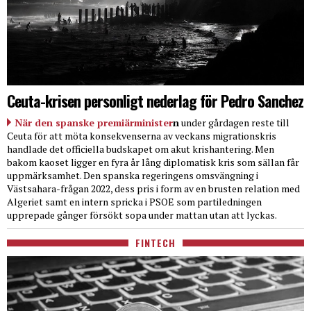
Ceuta-krisen personligt nederlag för Pedro Sanchez
När den spanske premiärminister
n
under gårdagen reste till
Ceuta för att möta konsekvenserna av veckans migrationskris
handlade det officiella budskapet om akut krishantering. Men
bakom kaoset ligger en fyra år lång diplomatisk kris som sällan får
uppmärksamhet. Den spanska regeringens omsvängning i
Västsahara-frågan 2022, dess pris i form av en brusten relation med
Algeriet samt en intern spricka i PSOE som partiledningen
upprepade gånger försökt sopa under mattan utan att lyckas.
FINTECH