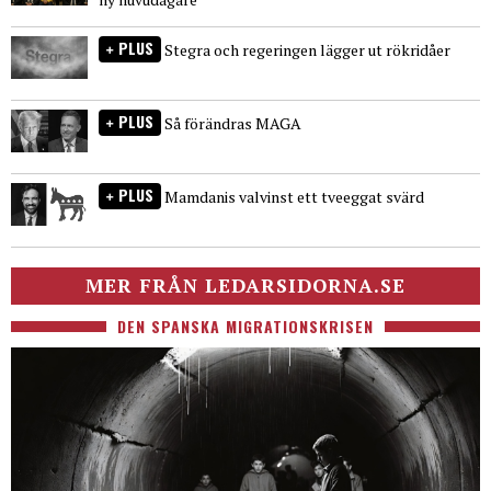
PLUS
Stegra och regeringen lägger ut rökridåer
PLUS
Så förändras MAGA
PLUS
Mamdanis valvinst ett tveeggat svärd
MER FRÅN LEDARSIDORNA.SE
DEN SPANSKA MIGRATIONSKRISEN