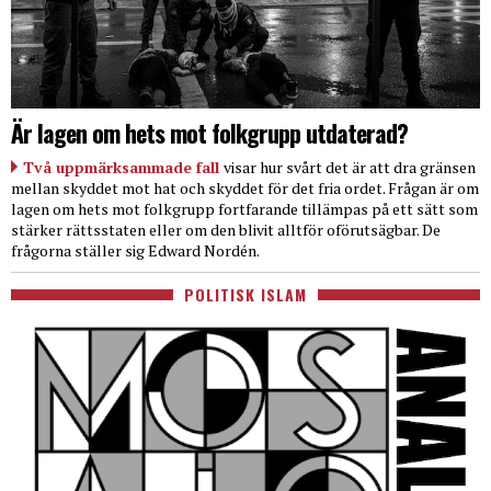
Är lagen om hets mot folkgrupp utdaterad?
Två uppmärksammade fall
visar hur svårt det är att dra gränsen
mellan skyddet mot hat och skyddet för det fria ordet. Frågan är om
lagen om hets mot folkgrupp fortfarande tillämpas på ett sätt som
stärker rättsstaten eller om den blivit alltför oförutsägbar. De
frågorna ställer sig Edward Nordén.
POLITISK ISLAM