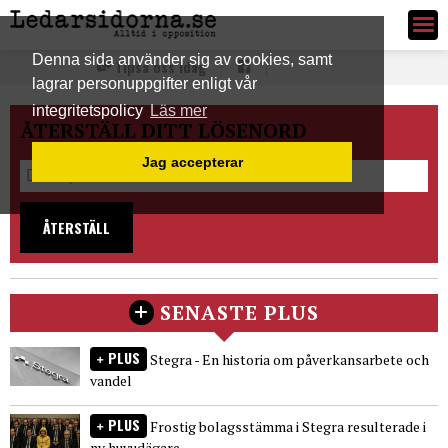
Ledarsidorna.se
Denna sida använder sig av cookies, samt
Tipsa oss idag
lagrar personuppgifter enligt vår
integritetspolicy
Läs mer
ÅTERSTÄLL DITT LÖSENORD
Jag accepterar
ÅTERSTÄLL
SENASTE PLUS
PLUS
Stegra - En historia om påverkansarbete och
vandel
PLUS
Frostig bolagsstämma i Stegra resulterade i
ny huvudägare