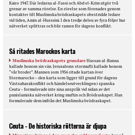
Kairo 1947. Där ledarna al-Fassi och Abd el-Krim utgör två
grenar av samma rörelse. En rörelse som förenades genom
kontakter till Muslimska brödraskapets obestridde ledare
vid tiden, Amin al-Husseini. I den tredje delen av fyra följer hur
nätverket splittras och blir ramen för dagens konflikt.
Så ritades Marockos karta
Muslimska brödraskapets grundare
Hassan al-Banna
kallade honom sin vän. Jerusalems stormufti kallade honom
“vår broder”. Mannen som 1956 ritade kartan över
Stormarocko – den karta som ligger till grund för dagens
Västsaharakonflikt och händelseutvecklingen i spanska
Ceuta – formulerade inte sina anspråk vid sidan av det
panislamiska nätverket kring muftin och Brödraskapet. Han
formulerade dem inifrån det Muslimska brödraskapet.
Ceuta - De historiska rötterna är djupa