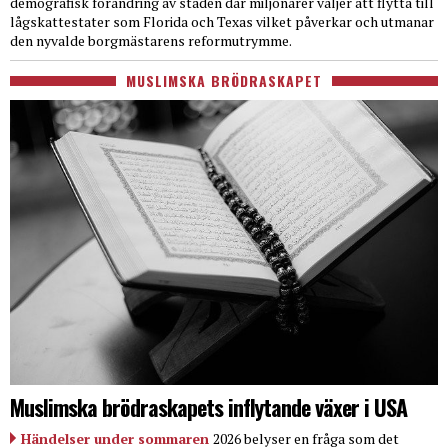
demografisk förändring av staden där miljonärer väljer att flytta till
lågskattestater som Florida och Texas vilket påverkar och utmanar
den nyvalde borgmästarens reformutrymme.
MUSLIMSKA BRÖDRASKAPET
Muslimska brödraskapets inflytande växer i USA
Händelser under sommaren
2026 belyser en fråga som det