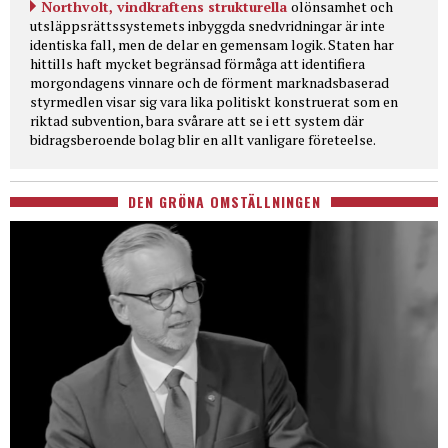
Northvolt, vindkraftens strukturella
olönsamhet och
utsläppsrättssystemets inbyggda snedvridningar är inte
identiska fall, men de delar en gemensam logik. Staten har
hittills haft mycket begränsad förmåga att identifiera
morgondagens vinnare och de förment marknadsbaserad
styrmedlen visar sig vara lika politiskt konstruerat som en
riktad subvention, bara svårare att se i ett system där
bidragsberoende bolag blir en allt vanligare företeelse.
DEN GRÖNA OMSTÄLLNINGEN