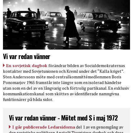
Vi var redan vänner
En sovjetisk dagbok
förändrar bilden av Socialdemokraternas
kontakter med Sovjetunionen och Kreml under det “Kalla kriget”.
Sten Anderssons möte med centralkommittémedlemmen Boris
Ponomarjov 1965 framstår inte längre som en isolerad händelse
utan som en del av en långvarig och förtrolig partikanal. En exklusiv
kommunikationskanal som sköttes av identifierade namngivna
funktionärer på båda sidor.
Vi var redan vänner - Mötet med S i maj 1972
I går publicerade Ledarsidorna
del 1 av en genomgång av
den sovjetiske politikern Anatolij Tjernjajevs dagbok och dess