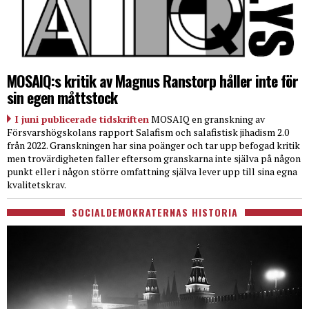
MOSAIQ:s kritik av Magnus Ranstorp håller inte för
sin egen måttstock
I juni publicerade tidskriften
MOSAIQ en granskning av
Försvarshögskolans rapport Salafism och salafistisk jihadism 2.0
från 2022. Granskningen har sina poänger och tar upp befogad kritik
men trovärdigheten faller eftersom granskarna inte själva på någon
punkt eller i någon större omfattning själva lever upp till sina egna
kvalitetskrav.
SOCIALDEMOKRATERNAS HISTORIA