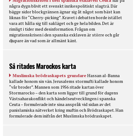
Migrationskrisen i den spanska exklaven Ceuta
har på
några dygn blivit ett svenskt inrikespolitiskt slagträ. Där
bägge sidor blockgränsen ägnar sig åt något som bäst kan
liknas för “Cherry-picking”. Kravet i debatten borde istället
vara att hålla sig till sakläget och ge hela bilden. Det är
rimligt i tider med desinformation. Frågan om
migrationskrisen i den spanska exklaven är större och går
djupare än vad som är allmänt känt.
Så ritades Marockos karta
Muslimska brödraskapets grundare
Hassan al-Banna
kallade honom sin vän. Jerusalems stormufti kallade honom
“vår broder”. Mannen som 1956 ritade kartan över
Stormarocko – den karta som ligger till grund för dagens
Västsaharakonflikt och händelseutvecklingen i spanska
Ceuta – formulerade inte sina anspråk vid sidan av det
panislamiska nätverket kring muftin och Brödraskapet. Han
formulerade dem inifrån det Muslimska brödraskapet.