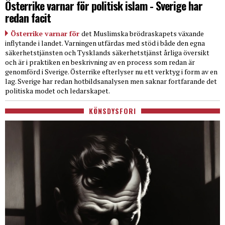
Österrike varnar för politisk islam - Sverige har
redan facit
Österrike varnar för
det Muslimska brödraskapets växande
inflytande i landet. Varningen utfärdas med stöd i både den egna
säkerhetstjänsten och Tysklands säkerhetstjänst årliga översikt
och är i praktiken en beskrivning av en process som redan är
genomförd i Sverige. Österrike efterlyser nu ett verktyg i form av en
lag. Sverige har redan hotbildsanalysen men saknar fortfarande det
politiska modet och ledarskapet.
KÖNSDYSFORI