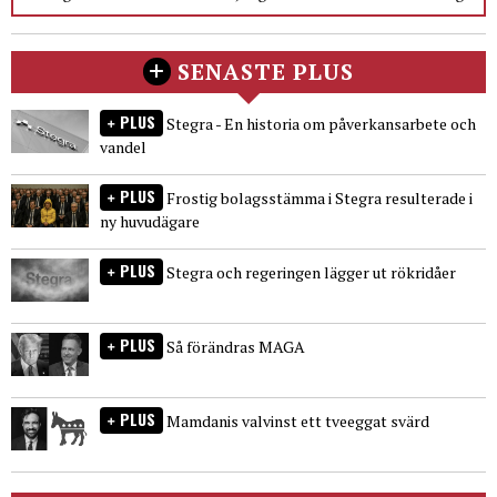
SENASTE PLUS
PLUS
Stegra - En historia om påverkansarbete och
vandel
PLUS
Frostig bolagsstämma i Stegra resulterade i
ny huvudägare
PLUS
Stegra och regeringen lägger ut rökridåer
PLUS
Så förändras MAGA
PLUS
Mamdanis valvinst ett tveeggat svärd