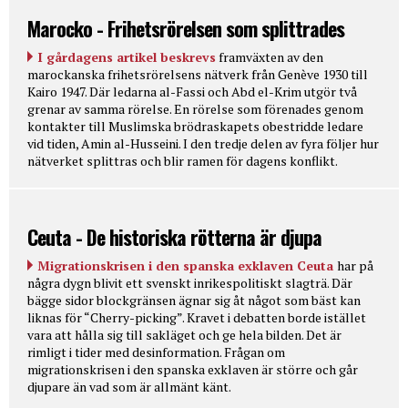
Marocko - Frihetsrörelsen som splittrades
I gårdagens artikel beskrevs
framväxten av den
marockanska frihetsrörelsens nätverk från Genève 1930 till
Kairo 1947. Där ledarna al-Fassi och Abd el-Krim utgör två
grenar av samma rörelse. En rörelse som förenades genom
kontakter till Muslimska brödraskapets obestridde ledare
vid tiden, Amin al-Husseini. I den tredje delen av fyra följer hur
nätverket splittras och blir ramen för dagens konflikt.
Ceuta - De historiska rötterna är djupa
Migrationskrisen i den spanska exklaven Ceuta
har på
några dygn blivit ett svenskt inrikespolitiskt slagträ. Där
bägge sidor blockgränsen ägnar sig åt något som bäst kan
liknas för “Cherry-picking”. Kravet i debatten borde istället
vara att hålla sig till sakläget och ge hela bilden. Det är
rimligt i tider med desinformation. Frågan om
migrationskrisen i den spanska exklaven är större och går
djupare än vad som är allmänt känt.