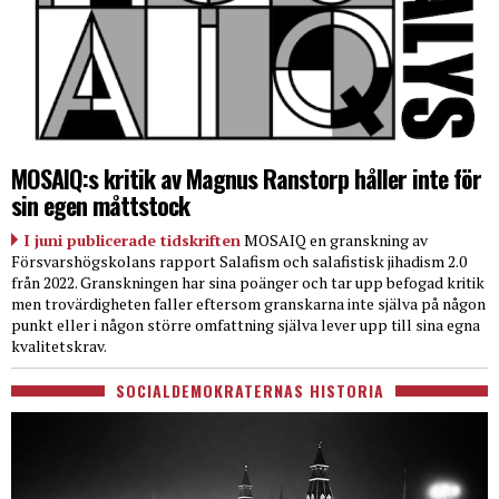
MOSAIQ:s kritik av Magnus Ranstorp håller inte för
sin egen måttstock
I juni publicerade tidskriften
MOSAIQ en granskning av
Försvarshögskolans rapport Salafism och salafistisk jihadism 2.0
från 2022. Granskningen har sina poänger och tar upp befogad kritik
men trovärdigheten faller eftersom granskarna inte själva på någon
punkt eller i någon större omfattning själva lever upp till sina egna
kvalitetskrav.
SOCIALDEMOKRATERNAS HISTORIA