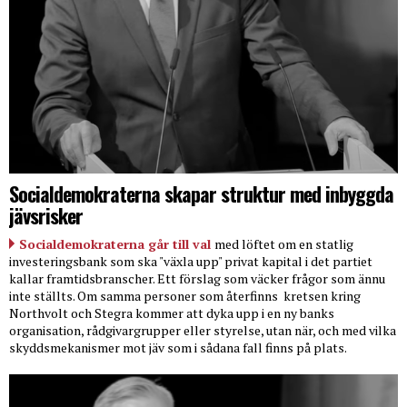
Socialdemokraterna skapar struktur med inbyggda
jävsrisker
Socialdemokraterna går till val
med löftet om en statlig
investeringsbank som ska "växla upp" privat kapital i det partiet
kallar framtidsbranscher. Ett förslag som väcker frågor som ännu
inte ställts. Om samma personer som återfinns
kretsen kring
Northvolt och Stegra kommer att dyka upp i en ny banks
organisation, rådgivargrupper eller styrelse, utan när, och med vilka
skyddsmekanismer mot jäv som i sådana fall finns på plats.