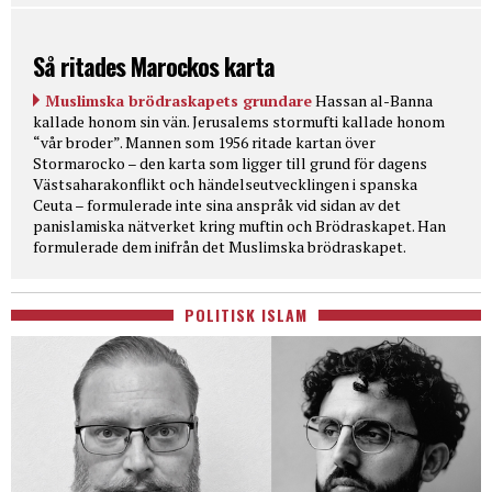
Så ritades Marockos karta
Muslimska brödraskapets grundare
Hassan al-Banna
kallade honom sin vän. Jerusalems stormufti kallade honom
“vår broder”. Mannen som 1956 ritade kartan över
Stormarocko – den karta som ligger till grund för dagens
Västsaharakonflikt och händelseutvecklingen i spanska
Ceuta – formulerade inte sina anspråk vid sidan av det
panislamiska nätverket kring muftin och Brödraskapet. Han
formulerade dem inifrån det Muslimska brödraskapet.
POLITISK ISLAM