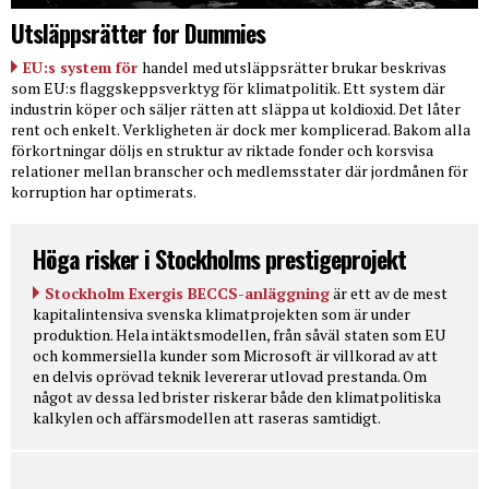
Utsläppsrätter for Dummies
EU:s system för
handel med utsläppsrätter brukar beskrivas
som EU:s flaggskeppsverktyg för klimatpolitik. Ett system där
industrin köper och säljer rätten att släppa ut koldioxid. Det låter
rent och enkelt. Verkligheten är dock mer komplicerad. Bakom alla
förkortningar döljs en struktur av riktade fonder och korsvisa
relationer mellan branscher och medlemsstater där jordmånen för
korruption har optimerats.
Höga risker i Stockholms prestigeprojekt
Stockholm Exergis BECCS-anläggning
är ett av de mest
kapitalintensiva svenska klimatprojekten som är under
produktion. Hela intäktsmodellen, från såväl staten som EU
och kommersiella kunder som Microsoft är villkorad av att
en delvis oprövad teknik levererar utlovad prestanda. Om
något av dessa led brister riskerar både den klimatpolitiska
kalkylen och affärsmodellen att raseras samtidigt.