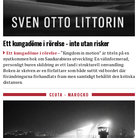
Ett kungadöme i rörelse - inte utan risker
Ett kungadöme i rörelse
– “Kingdom in motion” är titeln på en
nyutkommen bok om Saudiarabiens utveckling. En välinformerad,
personligt buren skildring av ett land i strukturell omvandling.
Boken är skriven av en författare som både suttit vid bordet där
förändringarna förhandlats fram men samtidigt behållit den kritiska
distansen.
CEUTA - MAROCKO