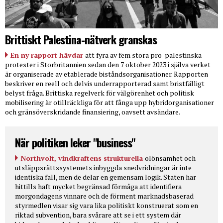
Brittiskt Palestina-nätverk granskas
En ny rapport hävdar
att fyra av fem stora pro-palestinska
protester i Storbritannien sedan den 7 oktober 2023 i själva verket
är organiserade av etablerade biståndsorganisationer. Rapporten
beskriver en reell och delvis underrapporterad samt bristfälligt
belyst fråga. Brittiska regelverk för välgörenhet och politisk
mobilisering är otillräckliga för att fånga upp hybridorganisationer
och gränsöverskridande finansiering, oavsett avsändare.
När politiken leker "business"
Northvolt, vindkraftens strukturella
olönsamhet och
utsläppsrättssystemets inbyggda snedvridningar är inte
identiska fall, men de delar en gemensam logik. Staten har
hittills haft mycket begränsad förmåga att identifiera
morgondagens vinnare och de förment marknadsbaserad
styrmedlen visar sig vara lika politiskt konstruerat som en
riktad subvention, bara svårare att se i ett system där