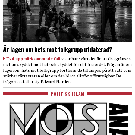
Är lagen om hets mot folkgrupp utdaterad?
Två uppmärksammade fall
visar hur svårt det är att dra gränsen
mellan skyddet mot hat och skyddet för det fria ordet. Frågan är om
lagen om hets mot folkgrupp fortfarande tillämpas på ett sätt som
stärker rättsstaten eller om den blivit alltför oförutsägbar. De
frågorna ställer sig Edward Nordén.
POLITISK ISLAM