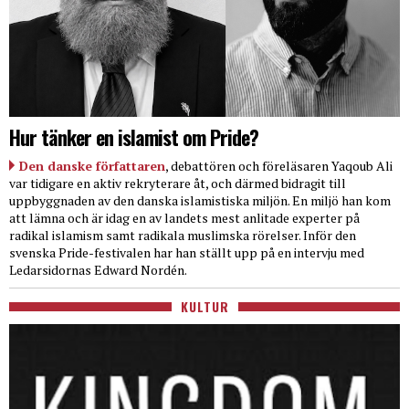
Hur tänker en islamist om Pride?
Den danske författaren
, debattören och föreläsaren Yaqoub Ali
var tidigare en aktiv rekryterare åt, och därmed bidragit till
uppbyggnaden av den danska islamistiska miljön. En miljö han kom
att lämna och är idag en av landets mest anlitade experter på
radikal islamism samt radikala muslimska rörelser. Inför den
svenska Pride-festivalen har han ställt upp på en intervju med
Ledarsidornas Edward Nordén.
KULTUR