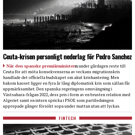
Ceuta-krisen personligt nederlag för Pedro Sanchez
När den spanske premiärminister
n
under gårdagen reste till
Ceuta för att möta konsekvenserna av veckans migrationskris
handlade det officiella budskapet om akut krishantering. Men
bakom kaoset ligger en fyra år lång diplomatisk kris som sällan får
uppmärksamhet. Den spanska regeringens omsvängning i
Västsahara-frågan 2022, dess pris i form av en brusten relation med
Algeriet samt en intern spricka i PSOE som partiledningen
upprepade gånger försökt sopa under mattan utan att lyckas.
FINTECH