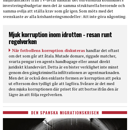
investeringsbudgetar men det är samma strukturella beroende och
samma ovilja att ställa krav som går igen. Som möts med det
svenskaste av alla krishanteringsmodeller: Att inte göra någonting.
Mjuk korruption inom idrotten - resan runt
regelverken
När fotbollens korruption diskuteras
handlar det oftast
om det som går att åtala. Mutade domare, riggade matcher,
svarta pengar i en agents handbagage eller annat direkt
juridiskt klandervärt. Detta är en bister verklighet inte minst
genom den gängkriminella infiltrationen av agentmarknaden.
Men det är också den enklaste formen av korruption att peka
ut eftersom den tydligt går att lagföra. Svårare är det med
den mjuka korruptionen där priset för att bortse ifrån den är
lägre än att följa regelverken.
DEN SPANSKA MIGRATIONSKRISEN