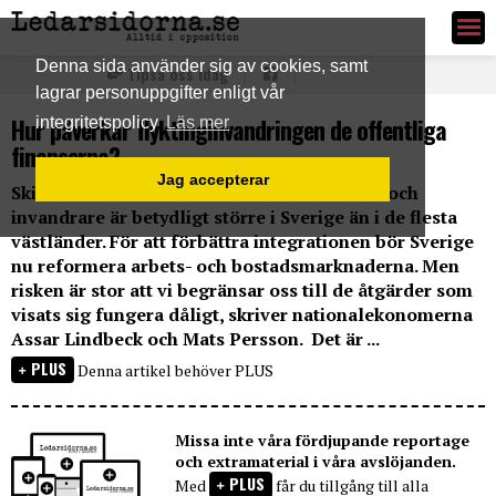
Ledarsidorna.se
Denna sida använder sig av cookies, samt
Tipsa oss idag
lagrar personuppgifter enligt vår
Hur påverkar flyktinginvandringen de offentliga
integritetspolicy
Läs mer
finanserna?
Jag accepterar
Skillnaden i förvärvsarbete mellan infödda och
invandrare är betydligt större i Sverige än i de flesta
västländer. För att förbättra integrationen bör Sverige
nu reformera arbets- och bostadsmarknaderna. Men
risken är stor att vi begränsar oss till de åtgärder som
visats sig fungera dåligt, skriver nationalekonomerna
Assar Lindbeck och Mats Persson. Det är ...
PLUS
Denna artikel behöver PLUS
Missa inte våra fördjupande reportage
och extramaterial i våra avslöjanden.
PLUS
Med
får du tillgång till alla