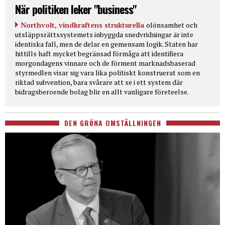
När politiken leker "business"
Northvolt, vindkraftens strukturella
olönsamhet och
utsläppsrättssystemets inbyggda snedvridningar är inte
identiska fall, men de delar en gemensam logik. Staten har
hittills haft mycket begränsad förmåga att identifiera
morgondagens vinnare och de förment marknadsbaserad
styrmedlen visar sig vara lika politiskt konstruerat som en
riktad subvention, bara svårare att se i ett system där
bidragsberoende bolag blir en allt vanligare företeelse.
DEN GRÖNA OMSTÄLLNINGEN