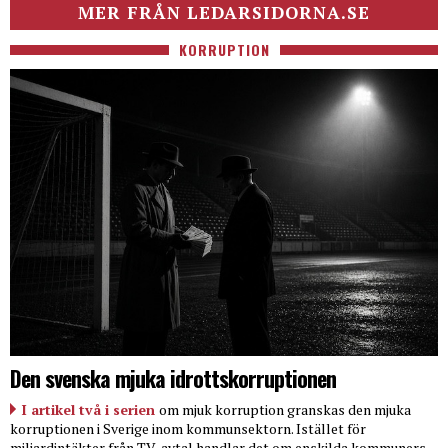
MER FRÅN LEDARSIDORNA.SE
KORRUPTION
Den svenska mjuka idrottskorruptionen
I artikel två i serien
om mjuk korruption granskas den mjuka
korruptionen i Sverige inom kommunsektorn. Istället för
miljardintäkter från TV-avtal handlar det om enskilda kommuners