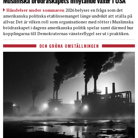
Muslimska brödraskapets inflytande växer i USA
Händelser under sommaren
2026 belyser en fråga som det
amerikanska politiska etablissemanget länge undvikit att ställa på
allvar. Det är vilken roll som organisationer med rötter i Muslimska
brödraskapet i dagens amerikanska politik spelar samt därmed hur
kopplingarna till Demokraternas vänsterflygel ser ut i praktiken.
DEN GRÖNA OMSTÄLLNINGEN