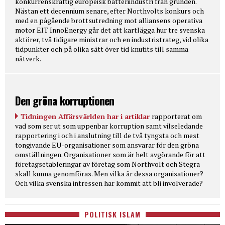
konkurrenskraftig europeisk batteriindustri från grunden.
Nästan ett decennium senare, efter Northvolts konkurs och
med en pågående brottsutredning mot alliansens operativa
motor EIT InnoEnergy går det att kartlägga hur tre svenska
aktörer, två tidigare ministrar och en industristrateg, vid olika
tidpunkter och på olika sätt över tid knutits till samma
nätverk.
Den gröna korruptionen
Tidningen Affärsvärlden har i artiklar
rapporterat om
vad som ser ut som uppenbar korruption samt vilseledande
rapportering i och i anslutning till de två tyngsta och mest
tongivande EU-organisationer som ansvarar för den gröna
omställningen. Organisationer som är helt avgörande för att
företagsetableringar av företag som Northvolt och Stegra
skall kunna genomföras. Men vilka är dessa organisationer?
Och vilka svenska intressen har kommit att bli involverade?
POLITISK ISLAM