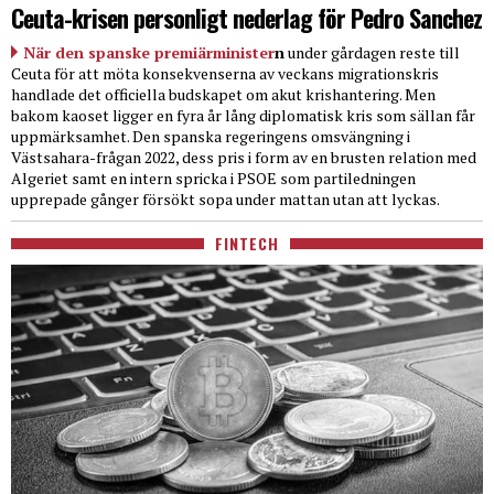
Ceuta-krisen personligt nederlag för Pedro Sanchez
När den spanske premiärminister
n
under gårdagen reste till
Ceuta för att möta konsekvenserna av veckans migrationskris
handlade det officiella budskapet om akut krishantering. Men
bakom kaoset ligger en fyra år lång diplomatisk kris som sällan får
uppmärksamhet. Den spanska regeringens omsvängning i
Västsahara-frågan 2022, dess pris i form av en brusten relation med
Algeriet samt en intern spricka i PSOE som partiledningen
upprepade gånger försökt sopa under mattan utan att lyckas.
FINTECH