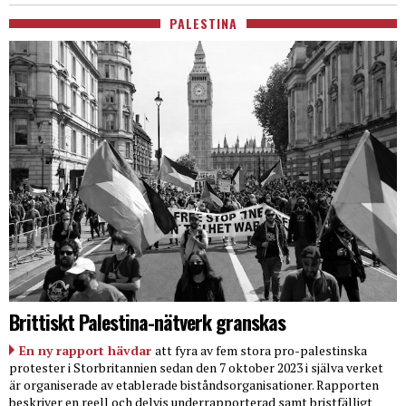
PALESTINA
Brittiskt Palestina-nätverk granskas
En ny rapport hävdar
att fyra av fem stora pro-palestinska
protester i Storbritannien sedan den 7 oktober 2023 i själva verket
är organiserade av etablerade biståndsorganisationer. Rapporten
beskriver en reell och delvis underrapporterad samt bristfälligt