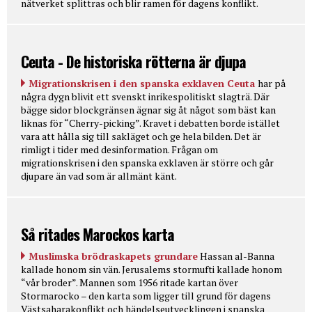
nätverket splittras och blir ramen för dagens konflikt.
Ceuta - De historiska rötterna är djupa
Migrationskrisen i den spanska exklaven Ceuta
har på
några dygn blivit ett svenskt inrikespolitiskt slagträ. Där
bägge sidor blockgränsen ägnar sig åt något som bäst kan
liknas för “Cherry-picking”. Kravet i debatten borde istället
vara att hålla sig till sakläget och ge hela bilden. Det är
rimligt i tider med desinformation. Frågan om
migrationskrisen i den spanska exklaven är större och går
djupare än vad som är allmänt känt.
Så ritades Marockos karta
Muslimska brödraskapets grundare
Hassan al-Banna
kallade honom sin vän. Jerusalems stormufti kallade honom
“vår broder”. Mannen som 1956 ritade kartan över
Stormarocko – den karta som ligger till grund för dagens
Västsaharakonflikt och händelseutvecklingen i spanska