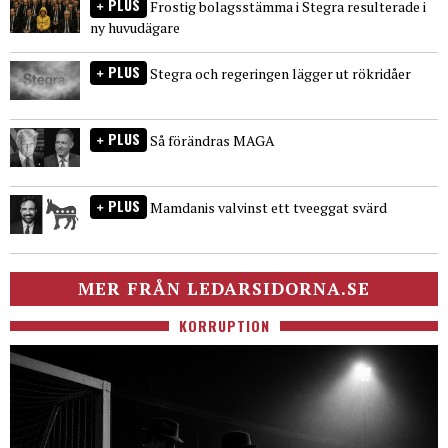
PLUS
Frostig bolagsstämma i Stegra resulterade i
ny huvudägare
PLUS
Stegra och regeringen lägger ut rökridåer
PLUS
Så förändras MAGA
PLUS
Mamdanis valvinst ett tveeggat svärd
MER FRÅN LEDARSIDORNA.SE
KORRUPTION