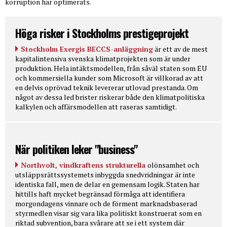
korruption har optimerats.
Höga risker i Stockholms prestigeprojekt
Stockholm Exergis BECCS-anläggning
är ett av de mest
kapitalintensiva svenska klimatprojekten som är under
produktion. Hela intäktsmodellen, från såväl staten som EU
och kommersiella kunder som Microsoft är villkorad av att
en delvis oprövad teknik levererar utlovad prestanda. Om
något av dessa led brister riskerar både den klimatpolitiska
kalkylen och affärsmodellen att raseras samtidigt.
När politiken leker "business"
Northvolt, vindkraftens strukturella
olönsamhet och
utsläppsrättssystemets inbyggda snedvridningar är inte
identiska fall, men de delar en gemensam logik. Staten har
hittills haft mycket begränsad förmåga att identifiera
morgondagens vinnare och de förment marknadsbaserad
styrmedlen visar sig vara lika politiskt konstruerat som en
riktad subvention, bara svårare att se i ett system där