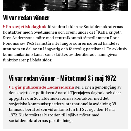
Vi var redan vänner
En sovjetisk dagbok
förändrar bilden av Socialdemokraternas
kontakter med Sovjetunionen och Kreml under det “Kalla kriget”.
Sten Anderssons möte med centralkommittémedlemmen Boris
Ponomarjov 1965 framstår inte längre som en isolerad händelse
utan som en del av en långvarig och förtrolig partikanal. En exklusiv
kommunikationskanal som sköttes av identifierade namngivna
funktionärer på båda sidor.
Vi var redan vänner - Mötet med S i maj 1972
I går publicerade Ledarsidorna
del 1 av en genomgång av
den sovjetiske politikern Anatolij Tjernjajevs dagbok och dess
uppgifter om Socialdemokraternas kontakter med det
sovjetiska kommunistpartiets internationella avdelning. Vi
lämnade berättelsen vid ankomsten till Sverige den 14 maj
1972. Nu fortsätter historien till själva mötet med
socialdemokraternas partiledning.