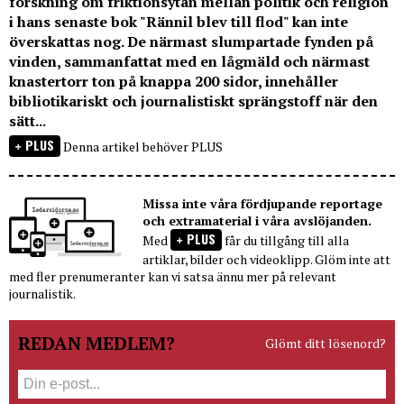
forskning om friktionsytan mellan politik och religion
i hans senaste bok "Rännil blev till flod" kan inte
överskattas nog. De närmast slumpartade fynden på
vinden, sammanfattat med en lågmäld och närmast
knastertorr ton på knappa 200 sidor, innehåller
bibliotikariskt och journalistiskt sprängstoff när den
sätt...
PLUS
Denna artikel behöver PLUS
Missa inte våra fördjupande reportage
och extramaterial i våra avslöjanden.
PLUS
Med
får du tillgång till alla
artiklar, bilder och videoklipp. Glöm inte att
med fler prenumeranter kan vi satsa ännu mer på relevant
journalistik.
REDAN MEDLEM?
Glömt ditt lösenord?