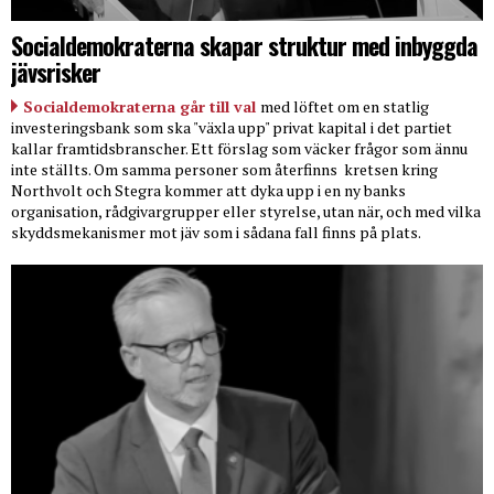
Socialdemokraterna skapar struktur med inbyggda
jävsrisker
Socialdemokraterna går till val
med löftet om en statlig
investeringsbank som ska "växla upp" privat kapital i det partiet
kallar framtidsbranscher. Ett förslag som väcker frågor som ännu
inte ställts. Om samma personer som återfinns
kretsen kring
Northvolt och Stegra kommer att dyka upp i en ny banks
organisation, rådgivargrupper eller styrelse, utan när, och med vilka
skyddsmekanismer mot jäv som i sådana fall finns på plats.