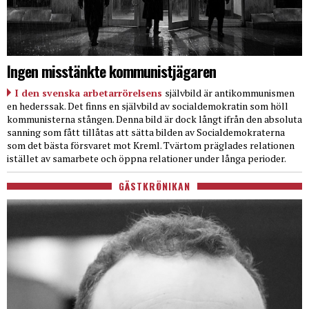
Ingen misstänkte kommunistjägaren
I den svenska arbetarrörelsens
självbild är antikommunismen
en hederssak. Det finns en självbild av socialdemokratin som höll
kommunisterna stången. Denna bild är dock långt ifrån den absoluta
sanning som fått tillåtas att sätta bilden av Socialdemokraterna
som det bästa försvaret mot Kreml. Tvärtom präglades relationen
istället av samarbete och öppna relationer under långa perioder.
GÄSTKRÖNIKAN