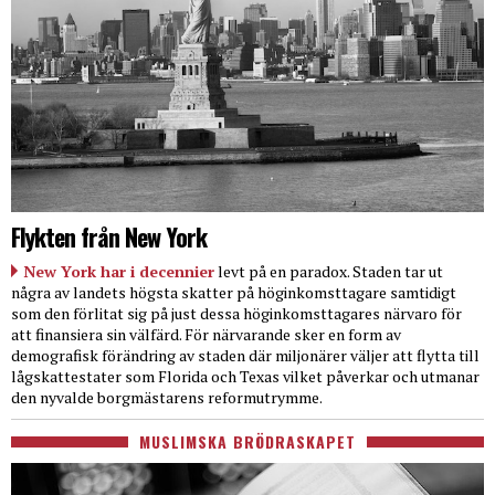
Flykten från New York
New York har i decennier
levt på en paradox. Staden tar ut
några av landets högsta skatter på höginkomsttagare samtidigt
som den förlitat sig på just dessa höginkomsttagares närvaro för
att finansiera sin välfärd. För närvarande sker en form av
demografisk förändring av staden där miljonärer väljer att flytta till
lågskattestater som Florida och Texas vilket påverkar och utmanar
den nyvalde borgmästarens reformutrymme.
MUSLIMSKA BRÖDRASKAPET