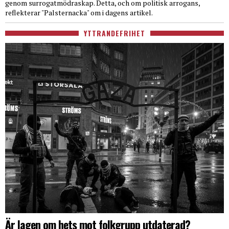
genom surrogatmödraskap. Detta, och om politisk arrogans,
reflekterar "Palsternacka" om i dagens artikel.
YTTRANDEFRIHET
Är lagen om hets mot folkgrupp utdaterad?