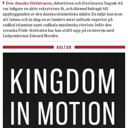
Den danske författaren
, debattören och föreläsaren Yaqoub Ali
var tidigare en aktiv rekryterare åt, och därmed bidragit till
uppbyggnaden av den danska islamistiska miljön. En miljö han kom
att lämna och är idag en av landets mest anlitade experter på
radikal islamism samt radikala muslimska rörelser. Inför den
svenska Pride-festivalen har han ställt upp på en intervju med
Ledarsidornas Edward Nordén.
KULTUR