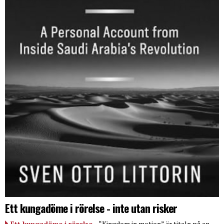
Ett kungadöme i rörelse - inte utan risker
Ett kungadöme i rörelse
– “Kingdom in motion” är titeln på en