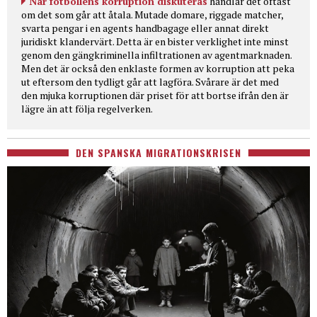
När fotbollens korruption diskuteras
handlar det oftast
om det som går att åtala. Mutade domare, riggade matcher,
svarta pengar i en agents handbagage eller annat direkt
juridiskt klandervärt. Detta är en bister verklighet inte minst
genom den gängkriminella infiltrationen av agentmarknaden.
Men det är också den enklaste formen av korruption att peka
ut eftersom den tydligt går att lagföra. Svårare är det med
den mjuka korruptionen där priset för att bortse ifrån den är
lägre än att följa regelverken.
DEN SPANSKA MIGRATIONSKRISEN