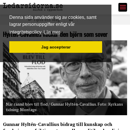
Ledarsidorna.se
Denna sida använder sig av cookies, samt
Tipsa oss idag
lagrar personuppgifter enligt vår
Hyltén-Cavallius väcker den björn som sover
integritetspolicy
Läs mer
Jag accepterar
När rännil blev till flod / Gunnar Hyltén-Cavallius. Foto: Kyrkans
tidning. Montage.
Gunnar Hyltén-Cavallius bidrag till kunskap och