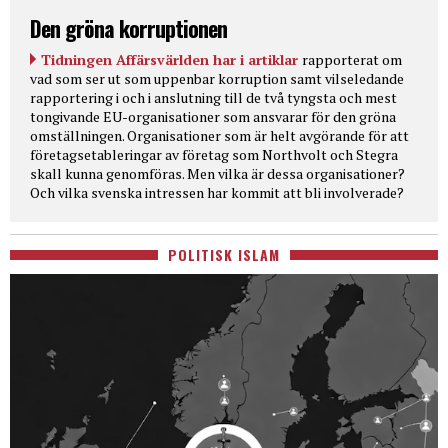
Den gröna korruptionen
Tidningen Affärsvärlden har i artiklar
rapporterat om
vad som ser ut som uppenbar korruption samt vilseledande
rapportering i och i anslutning till de två tyngsta och mest
tongivande EU-organisationer som ansvarar för den gröna
omställningen. Organisationer som är helt avgörande för att
företagsetableringar av företag som Northvolt och Stegra
skall kunna genomföras. Men vilka är dessa organisationer?
Och vilka svenska intressen har kommit att bli involverade?
POLITISK ISLAM