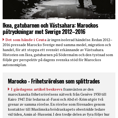
Ikea, gatubarnen och Västsahara: Marockos
påtryckningar mot Sverige 2012–2016
Det som hände i Ceuta
är ingen isolerad händelse. Redan 2012–
2016 pressade Marocko Sverige med samma medel, migration och
handel, för att stoppa ett svenskt erkännande av Västsahara.
Historien om Ikea, gatubarnen på Södermalm och den tystnad som
följde ger perspektiv på dagens svenska stöd för Marockos
autonomiplan.
Marocko - Frihetsrörelsen som splittrades
I gårdagens artikel beskrevs
framväxten av den
marockanska frihetsrörelsens nätverk från Genève 1930 till
Kairo 1947. Där ledarna al-Fassi och Abd el-Krim utgör två
grenar av samma rörelse. En rörelse som förenades genom
kontakter till Muslimska brödraskapets obestridde ledare
vid tiden, Amin al-Husseini. I den tredje delen av fyra följer hur