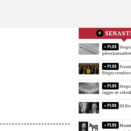
SENAST
PLUS
Stegra
påverkansarbet
PLUS
Frost
Stegra resulter
PLUS
Stegr
lägger ut rökri
PLUS
Så fö
PLUS
Mamda