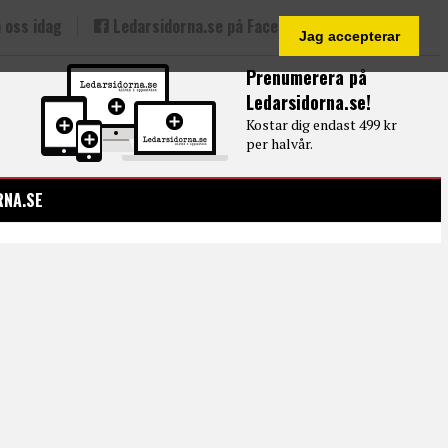
 oss idag
Ledarsidorna.se på Facebook
Jag accepterar
Prenumerera på
Ledarsidorna.se!
Kostar dig endast 499 kr
per halvår.
RNA.SE