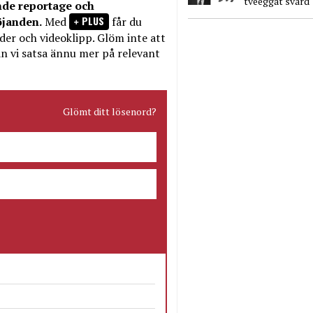
tveeggat svärd
nde reportage och
PLUS
öjanden.
Med
får du
bilder och videoklipp. Glöm inte att
n vi satsa ännu mer på relevant
Glömt ditt lösenord?