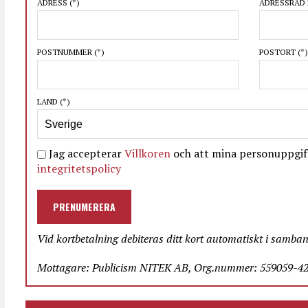
ADRESS
(*)
ADRESSRAD 
POSTNUMMER
(*)
POSTORT
(*)
LAND
(*)
Jag accepterar
Villkoren
och att mina personuppgift
integritetspolicy
PRENUMERERA
Vid kortbetalning debiteras ditt kort automatiskt i samba
Mottagare: Publicism NITEK AB, Org.nummer: 559059-423