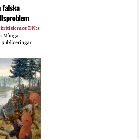
 falska
llsproblem
kritisk mot DN:s
in
Många
 publiceringar