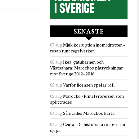
SENASTE
07 aug
Mjuk korruption inom idrotten -
resan runt regelverken
05 aug
Ikea, gatubarnen och
Västsahara: Marockos påtryckningar
mot Sverige 2012–2016
05 aug
Varför licensen spelar roll
05 aug
Marocko - Frihetsrörelsen som
splittrades
04 aug
Så ritades Marockos karta
03 aug
Ceuta - De historiska rötterna är
djupa