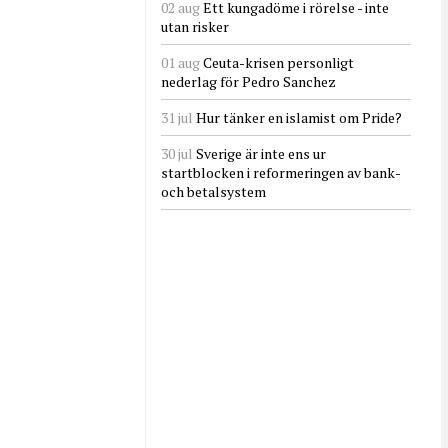
02 aug
Ett kungadöme i rörelse - inte
utan risker
01 aug
Ceuta-krisen personligt
nederlag för Pedro Sanchez
31 jul
Hur tänker en islamist om Pride?
30 jul
Sverige är inte ens ur
startblocken i reformeringen av bank-
och betalsystem