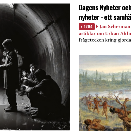
Dagens Nyheter och
nyheter - ett samhä
1204
Jan Scherman 
artiklar om Urban Ahl
frågetecken kring gjorda