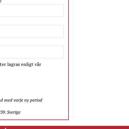
2
er lagras enligt vår
nd med varje ny period
9. Sverige