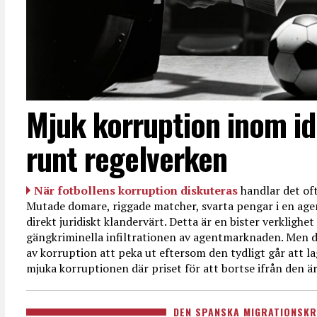
Mjuk korruption inom id
runt regelverken
När fotbollens korruption diskuteras
handlar det oft
Mutade domare, riggade matcher, svarta pengar i en age
direkt juridiskt klandervärt. Detta är en bister verkligh
gängkriminella infiltrationen av agentmarknaden. Men d
av korruption att peka ut eftersom den tydligt går att l
mjuka korruptionen där priset för att bortse ifrån den är
DEN SPANSKA MIGRATIONSKR