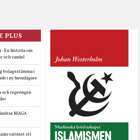
E PLUS
 - En historia om
e och vandel
ig bolagsstämma i
ade i ny huvudägare
a och regeringen
dåer
rändras MAGA
nis valvinst ett