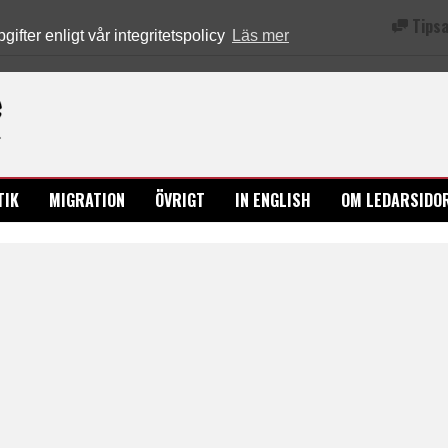
Tipsa
fter enligt vår integritetspolicy
Läs mer
Ledarsidorna.se
TIK
MIGRATION
ÖVRIGT
IN ENGLISH
OM LEDARSIDO