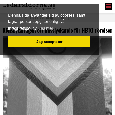
Ledarsidorna.se
Denna sida använder sig av cookies, samt
Tipsa oss idag
lagrar personuppgifter enligt vår
Könsbytarlagen ett misslyckande för HBTQ-rörelsen
integritetspolicy
Läs mer
Jag accepterar