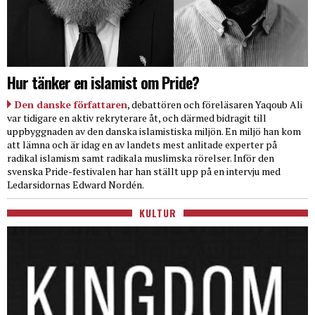
Hur tänker en islamist om Pride?
Den danske författaren
, debattören och föreläsaren Yaqoub Ali
var tidigare en aktiv rekryterare åt, och därmed bidragit till
uppbyggnaden av den danska islamistiska miljön. En miljö han kom
att lämna och är idag en av landets mest anlitade experter på
radikal islamism samt radikala muslimska rörelser. Inför den
svenska Pride-festivalen har han ställt upp på en intervju med
Ledarsidornas Edward Nordén.
KULTUR