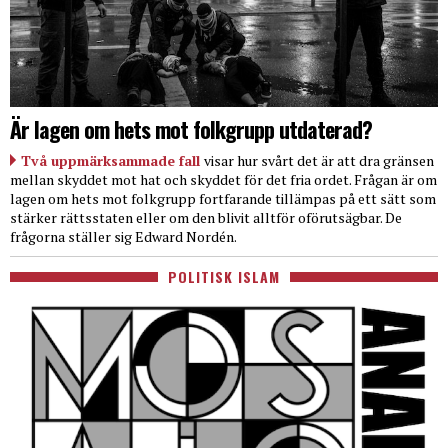
Är lagen om hets mot folkgrupp utdaterad?
Två uppmärksammade fall
visar hur svårt det är att dra gränsen
mellan skyddet mot hat och skyddet för det fria ordet. Frågan är om
lagen om hets mot folkgrupp fortfarande tillämpas på ett sätt som
stärker rättsstaten eller om den blivit alltför oförutsägbar. De
frågorna ställer sig Edward Nordén.
POLITISK ISLAM