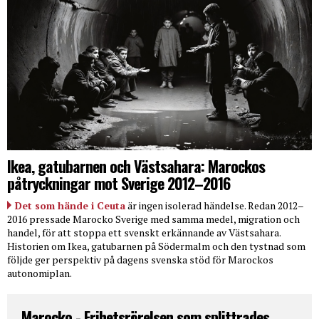
Ikea, gatubarnen och Västsahara: Marockos
påtryckningar mot Sverige 2012–2016
Det som hände i Ceuta
är ingen isolerad händelse. Redan 2012–
2016 pressade Marocko Sverige med samma medel, migration och
handel, för att stoppa ett svenskt erkännande av Västsahara.
Historien om Ikea, gatubarnen på Södermalm och den tystnad som
följde ger perspektiv på dagens svenska stöd för Marockos
autonomiplan.
Marocko - Frihetsrörelsen som splittrades