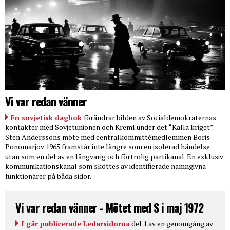
Vi var redan vänner
En sovjetisk dagbok
förändrar bilden av Socialdemokraternas
kontakter med Sovjetunionen och Kreml under det “Kalla kriget”.
Sten Anderssons möte med centralkommittémedlemmen Boris
Ponomarjov 1965 framstår inte längre som en isolerad händelse
utan som en del av en långvarig och förtrolig partikanal. En exklusiv
kommunikationskanal som sköttes av identifierade namngivna
funktionärer på båda sidor.
Vi var redan vänner - Mötet med S i maj 1972
I går publicerade Ledarsidorna
del 1 av en genomgång av