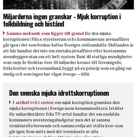
Miljarderna ingen granskar - Mjuk korruption i
folkbildning och bistånd
Samma mekanik som ligger till grund
för den mjuka
korruptionen i Fifa:s styrelserum och i kommunernas arenaaffärer
går igen i det som brukar kallas Sveriges civilsamhälle. Skillnaden är
att här handlar det inte om enstaka jävsaffärer eller kostsamma
arenabyggen utan om ett helt system. Runt 40 statliga myndigheter
som varje år fördelar över 20 miljarder kronor till föreningsliv,
folkrörelser och trossamfund, byggt på en princip som en gång var
rimlig och som ingen har vågat överge — tillit.
Den svenska mjuka idrottskorruptionen
I artikel två i serien
om mjuk korruption granskas den
mjuka korruptionen i Sverige inom kommunsektorn. Istället
för miljardintäkter från TV-avtal handlar det om enskilda
kommuners investeringsbudgetar men det är samma
strukturella beroende och samma ovilja att ställa krav som
går igen. Som möts med det svenskaste av alla