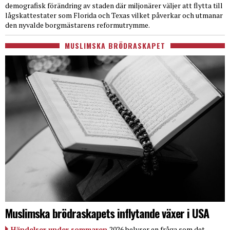
demografisk förändring av staden där miljonärer väljer att flytta till
lågskattestater som Florida och Texas vilket påverkar och utmanar
den nyvalde borgmästarens reformutrymme.
MUSLIMSKA BRÖDRASKAPET
Muslimska brödraskapets inflytande växer i USA
Händelser under sommaren
2026 belyser en fråga som det