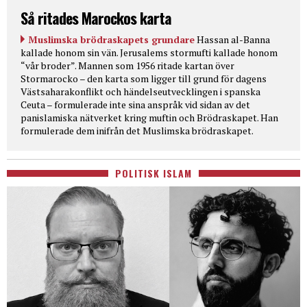
Så ritades Marockos karta
Muslimska brödraskapets grundare
Hassan al-Banna
kallade honom sin vän. Jerusalems stormufti kallade honom
“vår broder”. Mannen som 1956 ritade kartan över
Stormarocko – den karta som ligger till grund för dagens
Västsaharakonflikt och händelseutvecklingen i spanska
Ceuta – formulerade inte sina anspråk vid sidan av det
panislamiska nätverket kring muftin och Brödraskapet. Han
formulerade dem inifrån det Muslimska brödraskapet.
POLITISK ISLAM