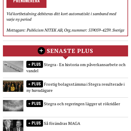
PRENUMERERA
Vid kortbetalning debiteras ditt kort automatiskt i samband med
varje ny period
Mottagare: Publicism NITEK AB, Org.nummer: 559059-4239. Sverige
SENASTE PLUS
PLUS
Stegra - En historia om påverkansarbete och
vandel
PLUS
Frostig bolagsstämma i Stegra resulterade i
ny huvudägare
PLUS
Stegra och regeringen lägger ut rökridåer
PLUS
Så förändras MAGA