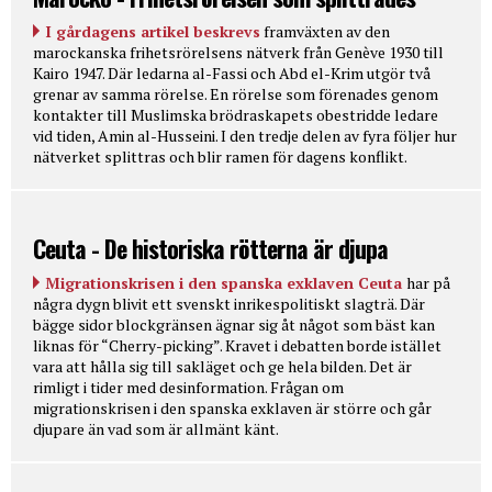
I gårdagens artikel beskrevs
framväxten av den
marockanska frihetsrörelsens nätverk från Genève 1930 till
Kairo 1947. Där ledarna al-Fassi och Abd el-Krim utgör två
grenar av samma rörelse. En rörelse som förenades genom
kontakter till Muslimska brödraskapets obestridde ledare
vid tiden, Amin al-Husseini. I den tredje delen av fyra följer hur
nätverket splittras och blir ramen för dagens konflikt.
Ceuta - De historiska rötterna är djupa
Migrationskrisen i den spanska exklaven Ceuta
har på
några dygn blivit ett svenskt inrikespolitiskt slagträ. Där
bägge sidor blockgränsen ägnar sig åt något som bäst kan
liknas för “Cherry-picking”. Kravet i debatten borde istället
vara att hålla sig till sakläget och ge hela bilden. Det är
rimligt i tider med desinformation. Frågan om
migrationskrisen i den spanska exklaven är större och går
djupare än vad som är allmänt känt.