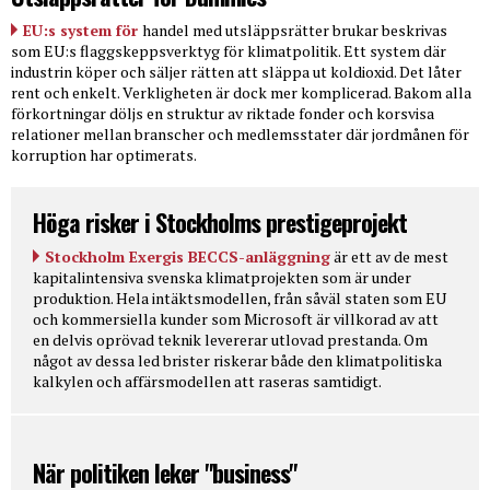
EU:s system för
handel med utsläppsrätter brukar beskrivas
som EU:s flaggskeppsverktyg för klimatpolitik. Ett system där
industrin köper och säljer rätten att släppa ut koldioxid. Det låter
rent och enkelt. Verkligheten är dock mer komplicerad. Bakom alla
förkortningar döljs en struktur av riktade fonder och korsvisa
relationer mellan branscher och medlemsstater där jordmånen för
korruption har optimerats.
Höga risker i Stockholms prestigeprojekt
Stockholm Exergis BECCS-anläggning
är ett av de mest
kapitalintensiva svenska klimatprojekten som är under
produktion. Hela intäktsmodellen, från såväl staten som EU
och kommersiella kunder som Microsoft är villkorad av att
en delvis oprövad teknik levererar utlovad prestanda. Om
något av dessa led brister riskerar både den klimatpolitiska
kalkylen och affärsmodellen att raseras samtidigt.
När politiken leker "business"