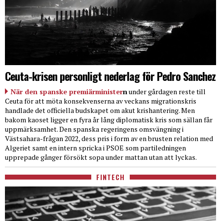
Ceuta-krisen personligt nederlag för Pedro Sanchez
När den spanske premiärminister
n
under gårdagen reste till
Ceuta för att möta konsekvenserna av veckans migrationskris
handlade det officiella budskapet om akut krishantering. Men
bakom kaoset ligger en fyra år lång diplomatisk kris som sällan får
uppmärksamhet. Den spanska regeringens omsvängning i
Västsahara-frågan 2022, dess pris i form av en brusten relation med
Algeriet samt en intern spricka i PSOE som partiledningen
upprepade gånger försökt sopa under mattan utan att lyckas.
FINTECH