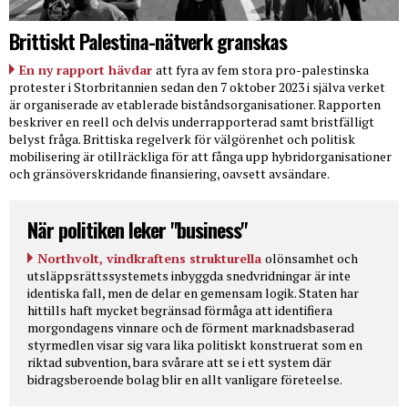
Brittiskt Palestina-nätverk granskas
En ny rapport hävdar
att fyra av fem stora pro-palestinska
protester i Storbritannien sedan den 7 oktober 2023 i själva verket
är organiserade av etablerade biståndsorganisationer. Rapporten
beskriver en reell och delvis underrapporterad samt bristfälligt
belyst fråga. Brittiska regelverk för välgörenhet och politisk
mobilisering är otillräckliga för att fånga upp hybridorganisationer
och gränsöverskridande finansiering, oavsett avsändare.
När politiken leker "business"
Northvolt, vindkraftens strukturella
olönsamhet och
utsläppsrättssystemets inbyggda snedvridningar är inte
identiska fall, men de delar en gemensam logik. Staten har
hittills haft mycket begränsad förmåga att identifiera
morgondagens vinnare och de förment marknadsbaserad
styrmedlen visar sig vara lika politiskt konstruerat som en
riktad subvention, bara svårare att se i ett system där
bidragsberoende bolag blir en allt vanligare företeelse.