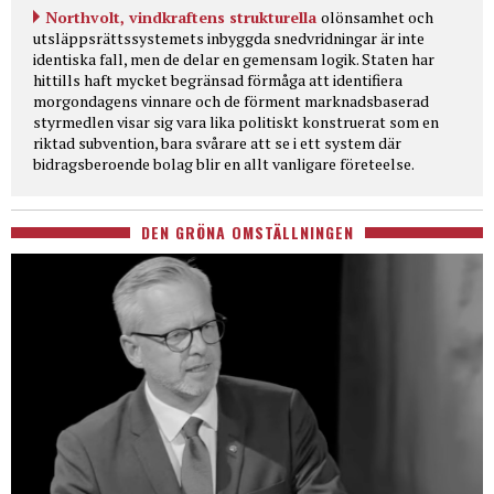
Northvolt, vindkraftens strukturella
olönsamhet och
utsläppsrättssystemets inbyggda snedvridningar är inte
identiska fall, men de delar en gemensam logik. Staten har
hittills haft mycket begränsad förmåga att identifiera
morgondagens vinnare och de förment marknadsbaserad
styrmedlen visar sig vara lika politiskt konstruerat som en
riktad subvention, bara svårare att se i ett system där
bidragsberoende bolag blir en allt vanligare företeelse.
DEN GRÖNA OMSTÄLLNINGEN