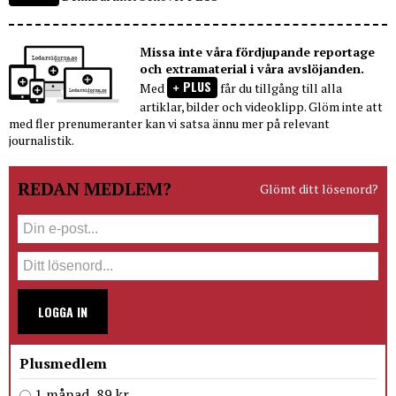
Missa inte våra fördjupande reportage
och extramaterial i våra avslöjanden.
PLUS
Med
får du tillgång till alla
artiklar, bilder och videoklipp. Glöm inte att
med fler prenumeranter kan vi satsa ännu mer på relevant
journalistik.
REDAN MEDLEM?
Glömt ditt lösenord?
LOGGA IN
Plusmedlem
1 månad, 89 kr