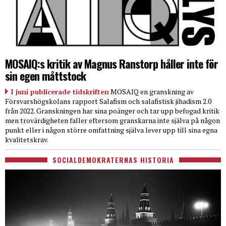
MOSAIQ:s kritik av Magnus Ranstorp håller inte för
sin egen måttstock
I juni publicerade tidskriften
MOSAIQ en granskning av
Försvarshögskolans rapport Salafism och salafistisk jihadism 2.0
från 2022. Granskningen har sina poänger och tar upp befogad kritik
men trovärdigheten faller eftersom granskarna inte själva på någon
punkt eller i någon större omfattning själva lever upp till sina egna
kvalitetskrav.
SOCIALDEMOKRATERNAS HISTORIA