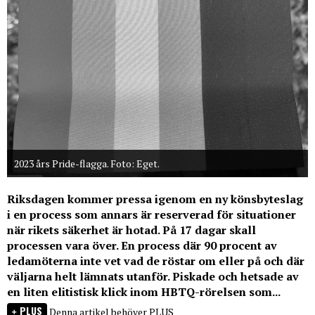
2023 års Pride-flagga. Foto: Eget.
Riksdagen kommer pressa igenom en ny könsbyteslag
i en process som annars är reserverad för situationer
när rikets säkerhet är hotad. På 17 dagar skall
processen vara över. En process där 90 procent av
ledamöterna inte vet vad de röstar om eller på och där
väljarna helt lämnats utanför. Piskade och hetsade av
en liten elitistisk klick inom HBTQ-rörelsen som...
PLUS
Denna artikel behöver PLUS