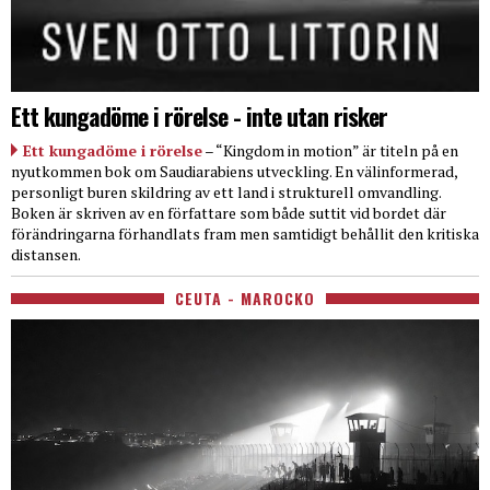
Ett kungadöme i rörelse - inte utan risker
Ett kungadöme i rörelse
– “Kingdom in motion” är titeln på en
nyutkommen bok om Saudiarabiens utveckling. En välinformerad,
personligt buren skildring av ett land i strukturell omvandling.
Boken är skriven av en författare som både suttit vid bordet där
förändringarna förhandlats fram men samtidigt behållit den kritiska
distansen.
CEUTA - MAROCKO