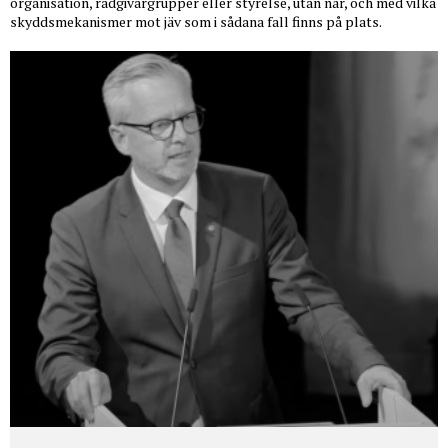
organisation, rådgivargrupper eller styrelse, utan när, och med vilka
skyddsmekanismer mot jäv som i sådana fall finns på plats.