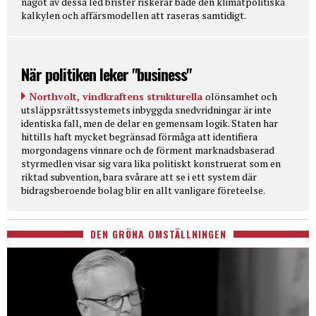
något av dessa led brister riskerar både den klimatpolitiska
kalkylen och affärsmodellen att raseras samtidigt.
När politiken leker "business"
Northvolt, vindkraftens strukturella
olönsamhet och
utsläppsrättssystemets inbyggda snedvridningar är inte
identiska fall, men de delar en gemensam logik. Staten har
hittills haft mycket begränsad förmåga att identifiera
morgondagens vinnare och de förment marknadsbaserad
styrmedlen visar sig vara lika politiskt konstruerat som en
riktad subvention, bara svårare att se i ett system där
bidragsberoende bolag blir en allt vanligare företeelse.
DEN GRÖNA OMSTÄLLNINGEN