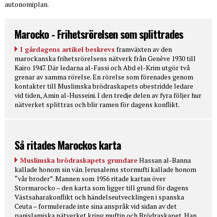
autonomiplan.
Marocko - Frihetsrörelsen som splittrades
I gårdagens artikel beskrevs
framväxten av den
marockanska frihetsrörelsens nätverk från Genève 1930 till
Kairo 1947. Där ledarna al-Fassi och Abd el-Krim utgör två
grenar av samma rörelse. En rörelse som förenades genom
kontakter till Muslimska brödraskapets obestridde ledare
vid tiden, Amin al-Husseini. I den tredje delen av fyra följer hur
nätverket splittras och blir ramen för dagens konflikt.
Så ritades Marockos karta
Muslimska brödraskapets grundare
Hassan al-Banna
kallade honom sin vän. Jerusalems stormufti kallade honom
“vår broder”. Mannen som 1956 ritade kartan över
Stormarocko – den karta som ligger till grund för dagens
Västsaharakonflikt och händelseutvecklingen i spanska
Ceuta – formulerade inte sina anspråk vid sidan av det
panislamiska nätverket kring muftin och Brödraskapet. Han