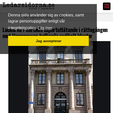
Ledarsidorna.se
Denna sida använder sig av cookies, samt
Tipsa oss idag
lagrar personuppgifter enligt vår
Luckorna i Gardells expertutlåtande i rättegången
integritetspolicy
Läs mer
mot Hermansson tydliggör radikalt kluster
Jag accepterar