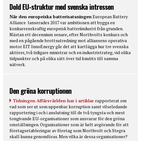
Dold EU-struktur med svenska intressen
När den europeiska batterisatsningen
European Battery
Alliance lanserades 2017 var ambitionen att bygga en
konkurrenskraftig europeisk batteriindustri från grunden.
Nästan ett decennium senare, efter Northvolts konkurs och
med en pågående brottsutredning mot alliansens operativa
motor EIT InnoEnergy går det att kartlägga hur tre svenska
aktörer, två tidigare ministrar och en industristrateg, vid olika
tidpunkter och på olika sätt över tid knutits till samma
nätverk.
Den gröna korruptionen
Tidningen Affärsvärlden har i artiklar
rapporterat om
vad som ser ut som uppenbar korruption samt vilseledande
rapportering i och i anslutning till de två tyngsta och mest
tongivande EU-organisationer som ansvarar för den gröna
omställningen. Organisationer som är helt avgörande för att
företagsetableringar av företag som Northvolt och Stegra
skall kunna genomföras. Men vilka är dessa organisationer?