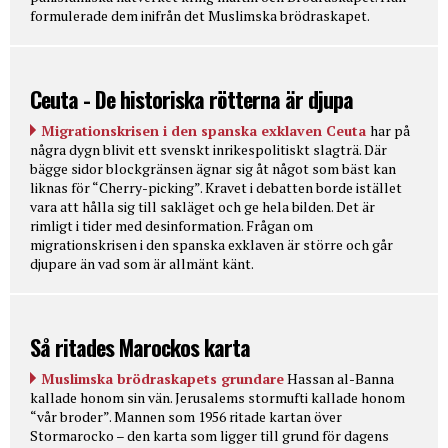
formulerade dem inifrån det Muslimska brödraskapet.
Ceuta - De historiska rötterna är djupa
Migrationskrisen i den spanska exklaven Ceuta
har på
några dygn blivit ett svenskt inrikespolitiskt slagträ. Där
bägge sidor blockgränsen ägnar sig åt något som bäst kan
liknas för “Cherry-picking”. Kravet i debatten borde istället
vara att hålla sig till sakläget och ge hela bilden. Det är
rimligt i tider med desinformation. Frågan om
migrationskrisen i den spanska exklaven är större och går
djupare än vad som är allmänt känt.
Så ritades Marockos karta
Muslimska brödraskapets grundare
Hassan al-Banna
kallade honom sin vän. Jerusalems stormufti kallade honom
“vår broder”. Mannen som 1956 ritade kartan över
Stormarocko – den karta som ligger till grund för dagens