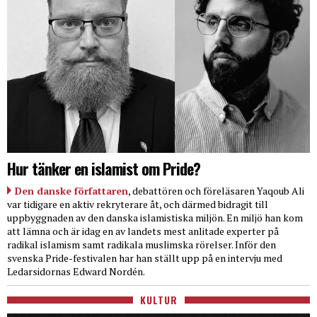
Hur tänker en islamist om Pride?
Den danske författaren
, debattören och föreläsaren Yaqoub Ali
var tidigare en aktiv rekryterare åt, och därmed bidragit till
uppbyggnaden av den danska islamistiska miljön. En miljö han kom
att lämna och är idag en av landets mest anlitade experter på
radikal islamism samt radikala muslimska rörelser. Inför den
svenska Pride-festivalen har han ställt upp på en intervju med
Ledarsidornas Edward Nordén.
KULTUR