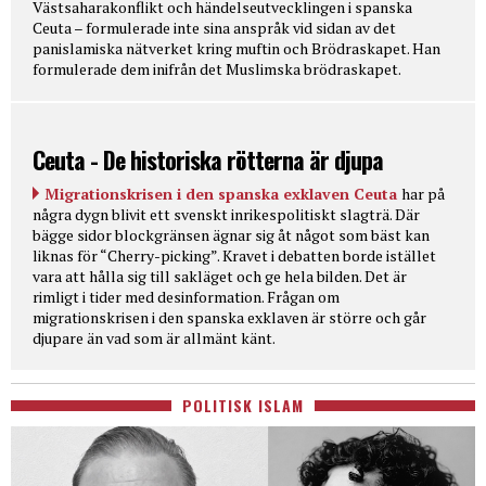
Västsaharakonflikt och händelseutvecklingen i spanska
Ceuta – formulerade inte sina anspråk vid sidan av det
panislamiska nätverket kring muftin och Brödraskapet. Han
formulerade dem inifrån det Muslimska brödraskapet.
Ceuta - De historiska rötterna är djupa
Migrationskrisen i den spanska exklaven Ceuta
har på
några dygn blivit ett svenskt inrikespolitiskt slagträ. Där
bägge sidor blockgränsen ägnar sig åt något som bäst kan
liknas för “Cherry-picking”. Kravet i debatten borde istället
vara att hålla sig till sakläget och ge hela bilden. Det är
rimligt i tider med desinformation. Frågan om
migrationskrisen i den spanska exklaven är större och går
djupare än vad som är allmänt känt.
POLITISK ISLAM