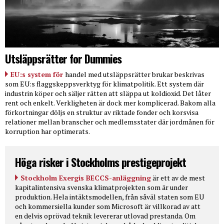
Utsläppsrätter for Dummies
EU:s system för
handel med utsläppsrätter brukar beskrivas
som EU:s flaggskeppsverktyg för klimatpolitik. Ett system där
industrin köper och säljer rätten att släppa ut koldioxid. Det låter
rent och enkelt. Verkligheten är dock mer komplicerad. Bakom alla
förkortningar döljs en struktur av riktade fonder och korsvisa
relationer mellan branscher och medlemsstater där jordmånen för
korruption har optimerats.
Höga risker i Stockholms prestigeprojekt
Stockholm Exergis BECCS-anläggning
är ett av de mest
kapitalintensiva svenska klimatprojekten som är under
produktion. Hela intäktsmodellen, från såväl staten som EU
och kommersiella kunder som Microsoft är villkorad av att
en delvis oprövad teknik levererar utlovad prestanda. Om