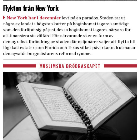
Flykten från New York
New York har i decennier
levt på en paradox. Staden tar ut
några av landets högsta skatter på höginkomsttagare samtidigt
som den förlitat sig på just dessa höginkomsttagares närvaro för
att finansiera sin välfärd. För närvarande sker en form av
demografisk förändring av staden där miljonärer väljer att flytta till
lågskattestater som Florida och Texas vilket påverkar och utmanar
den nyvalde borgmästarens reformutrymme.
MUSLIMSKA BRÖDRASKAPET