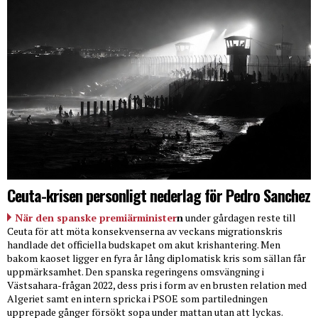
Ceuta-krisen personligt nederlag för Pedro Sanchez
När den spanske premiärminister
n
under gårdagen reste till
Ceuta för att möta konsekvenserna av veckans migrationskris
handlade det officiella budskapet om akut krishantering. Men
bakom kaoset ligger en fyra år lång diplomatisk kris som sällan får
uppmärksamhet. Den spanska regeringens omsvängning i
Västsahara-frågan 2022, dess pris i form av en brusten relation med
Algeriet samt en intern spricka i PSOE som partiledningen
upprepade gånger försökt sopa under mattan utan att lyckas.