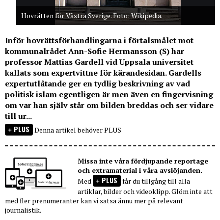
Hovrätten för Västra Sverige. Foto: Wikipedia.
Inför hovrättsförhandlingarna i förtalsmålet mot
kommunalrådet Ann-Sofie Hermansson (S) har
professor Mattias Gardell vid Uppsala universitet
kallats som expertvittne för kärandesidan. Gardells
expertutlåtande ger en tydlig beskrivning av vad
politisk islam egentligen är men även en fingervisning
om var han själv står om bilden breddas och ser vidare
till ur...
PLUS
Denna artikel behöver PLUS
Missa inte våra fördjupande reportage
och extramaterial i våra avslöjanden.
PLUS
Med
får du tillgång till alla
artiklar, bilder och videoklipp. Glöm inte att
med fler prenumeranter kan vi satsa ännu mer på relevant
journalistik.