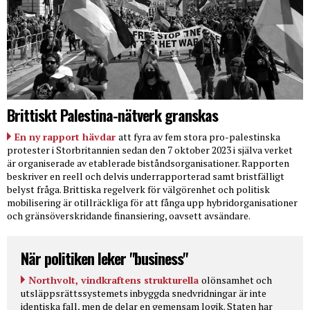
Brittiskt Palestina-nätverk granskas
En ny rapport hävdar
att fyra av fem stora pro-palestinska
protester i Storbritannien sedan den 7 oktober 2023 i själva verket
är organiserade av etablerade biståndsorganisationer. Rapporten
beskriver en reell och delvis underrapporterad samt bristfälligt
belyst fråga. Brittiska regelverk för välgörenhet och politisk
mobilisering är otillräckliga för att fånga upp hybridorganisationer
och gränsöverskridande finansiering, oavsett avsändare.
När politiken leker "business"
Northvolt, vindkraftens strukturella
olönsamhet och
utsläppsrättssystemets inbyggda snedvridningar är inte
identiska fall, men de delar en gemensam logik. Staten har