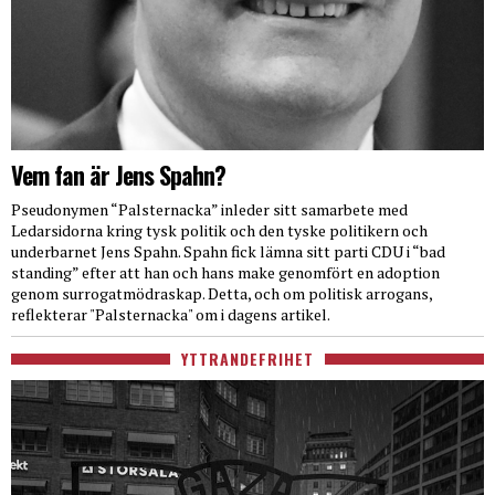
Vem fan är Jens Spahn?
Pseudonymen “Palsternacka” inleder sitt samarbete med
Ledarsidorna kring tysk politik och den tyske politikern och
underbarnet Jens Spahn. Spahn fick lämna sitt parti CDU i “bad
standing” efter att han och hans make genomfört en adoption
genom surrogatmödraskap. Detta, och om politisk arrogans,
reflekterar "Palsternacka" om i dagens artikel.
YTTRANDEFRIHET