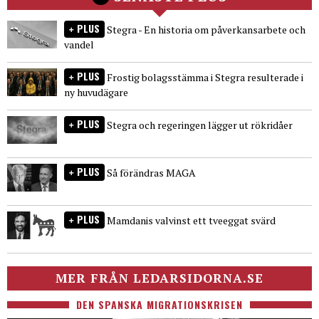
PLUS
Stegra - En historia om påverkansarbete och
vandel
PLUS
Frostig bolagsstämma i Stegra resulterade i
ny huvudägare
PLUS
Stegra och regeringen lägger ut rökridåer
PLUS
Så förändras MAGA
PLUS
Mamdanis valvinst ett tveeggat svärd
MER FRÅN LEDARSIDORNA.SE
DEN SPANSKA MIGRATIONSKRISEN