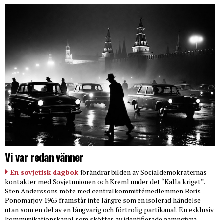
Vi var redan vänner
En sovjetisk dagbok
förändrar bilden av Socialdemokraternas
kontakter med Sovjetunionen och Kreml under det “Kalla kriget”.
Sten Anderssons möte med centralkommittémedlemmen Boris
Ponomarjov 1965 framstår inte längre som en isolerad händelse
utan som en del av en långvarig och förtrolig partikanal. En exklusiv
kommunikationskanal som sköttes av identifierade namngivna