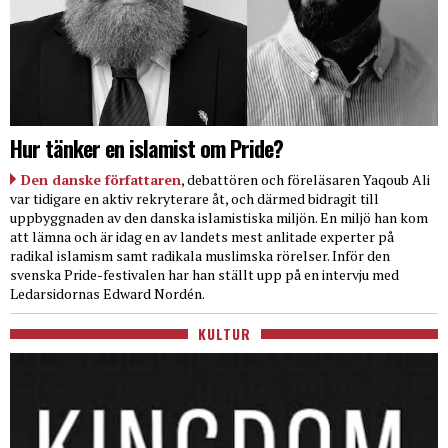
Hur tänker en islamist om Pride?
Den danske författaren
, debattören och föreläsaren Yaqoub Ali
var tidigare en aktiv rekryterare åt, och därmed bidragit till
uppbyggnaden av den danska islamistiska miljön. En miljö han kom
att lämna och är idag en av landets mest anlitade experter på
radikal islamism samt radikala muslimska rörelser. Inför den
svenska Pride-festivalen har han ställt upp på en intervju med
Ledarsidornas Edward Nordén.
KULTUR