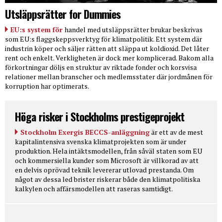
Utsläppsrätter for Dummies
EU:s system för
handel med utsläppsrätter brukar beskrivas
som EU:s flaggskeppsverktyg för klimatpolitik. Ett system där
industrin köper och säljer rätten att släppa ut koldioxid. Det låter
rent och enkelt. Verkligheten är dock mer komplicerad. Bakom alla
förkortningar döljs en struktur av riktade fonder och korsvisa
relationer mellan branscher och medlemsstater där jordmånen för
korruption har optimerats.
Höga risker i Stockholms prestigeprojekt
Stockholm Exergis BECCS-anläggning
är ett av de mest
kapitalintensiva svenska klimatprojekten som är under
produktion. Hela intäktsmodellen, från såväl staten som EU
och kommersiella kunder som Microsoft är villkorad av att
en delvis oprövad teknik levererar utlovad prestanda. Om
något av dessa led brister riskerar både den klimatpolitiska
kalkylen och affärsmodellen att raseras samtidigt.