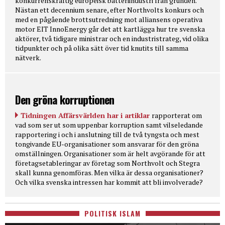
konkurrenskraftig europeisk batteriindustri från grunden.
Nästan ett decennium senare, efter Northvolts konkurs och
med en pågående brottsutredning mot alliansens operativa
motor EIT InnoEnergy går det att kartlägga hur tre svenska
aktörer, två tidigare ministrar och en industristrateg, vid olika
tidpunkter och på olika sätt över tid knutits till samma
nätverk.
Den gröna korruptionen
Tidningen Affärsvärlden har i artiklar
rapporterat om
vad som ser ut som uppenbar korruption samt vilseledande
rapportering i och i anslutning till de två tyngsta och mest
tongivande EU-organisationer som ansvarar för den gröna
omställningen. Organisationer som är helt avgörande för att
företagsetableringar av företag som Northvolt och Stegra
skall kunna genomföras. Men vilka är dessa organisationer?
Och vilka svenska intressen har kommit att bli involverade?
POLITISK ISLAM