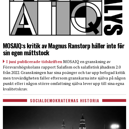
MOSAIQ:s kritik av Magnus Ranstorp håller inte för
sin egen måttstock
I juni publicerade tidskriften
MOSAIQ en granskning av
Försvarshögskolans rapport Salafism och salafistisk jihadism 2.0
från 2022. Granskningen har sina poänger och tar upp befogad kritik
men trovärdigheten faller eftersom granskarna inte själva på någon
punkt eller i någon större omfattning själva lever upp till sina egna
kvalitetskrav.
SOCIALDEMOKRATERNAS HISTORIA