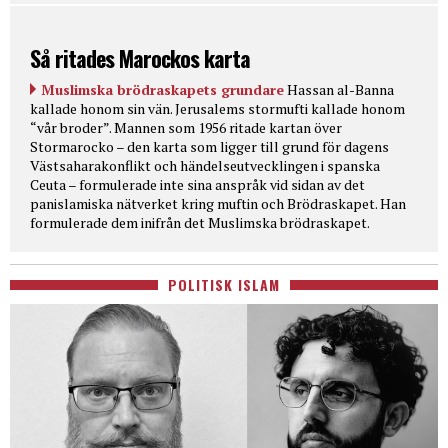
Så ritades Marockos karta
Muslimska brödraskapets grundare
Hassan al-Banna
kallade honom sin vän. Jerusalems stormufti kallade honom
“vår broder”. Mannen som 1956 ritade kartan över
Stormarocko – den karta som ligger till grund för dagens
Västsaharakonflikt och händelseutvecklingen i spanska
Ceuta – formulerade inte sina anspråk vid sidan av det
panislamiska nätverket kring muftin och Brödraskapet. Han
formulerade dem inifrån det Muslimska brödraskapet.
POLITISK ISLAM