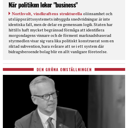
När politiken leker "business"
Northvolt, vindkraftens strukturella
olönsamhet och
utsläppsrättssystemets inbyggda snedvridningar är inte
identiska fall, men de delar en gemensam logik. Staten har
hittills haft mycket begränsad förmåga att identifiera
morgondagens vinnare och de förment marknadsbaserad
styrmedlen visar sig vara lika politiskt konstruerat som en
riktad subvention, bara svårare att se i ett system där
bidragsberoende bolag blir en allt vanligare företeelse.
DEN GRÖNA OMSTÄLLNINGEN