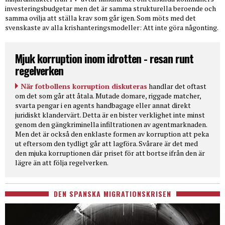
investeringsbudgetar men det är samma strukturella beroende och
samma ovilja att ställa krav som går igen. Som möts med det
svenskaste av alla krishanteringsmodeller: Att inte göra någonting.
Mjuk korruption inom idrotten - resan runt
regelverken
När fotbollens korruption diskuteras
handlar det oftast
om det som går att åtala. Mutade domare, riggade matcher,
svarta pengar i en agents handbagage eller annat direkt
juridiskt klandervärt. Detta är en bister verklighet inte minst
genom den gängkriminella infiltrationen av agentmarknaden.
Men det är också den enklaste formen av korruption att peka
ut eftersom den tydligt går att lagföra. Svårare är det med
den mjuka korruptionen där priset för att bortse ifrån den är
lägre än att följa regelverken.
DEN SPANSKA MIGRATIONSKRISEN