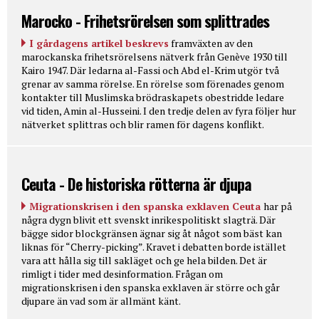
Marocko - Frihetsrörelsen som splittrades
I gårdagens artikel beskrevs
framväxten av den
marockanska frihetsrörelsens nätverk från Genève 1930 till
Kairo 1947. Där ledarna al-Fassi och Abd el-Krim utgör två
grenar av samma rörelse. En rörelse som förenades genom
kontakter till Muslimska brödraskapets obestridde ledare
vid tiden, Amin al-Husseini. I den tredje delen av fyra följer hur
nätverket splittras och blir ramen för dagens konflikt.
Ceuta - De historiska rötterna är djupa
Migrationskrisen i den spanska exklaven Ceuta
har på
några dygn blivit ett svenskt inrikespolitiskt slagträ. Där
bägge sidor blockgränsen ägnar sig åt något som bäst kan
liknas för “Cherry-picking”. Kravet i debatten borde istället
vara att hålla sig till sakläget och ge hela bilden. Det är
rimligt i tider med desinformation. Frågan om
migrationskrisen i den spanska exklaven är större och går
djupare än vad som är allmänt känt.