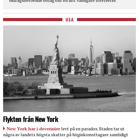
bidragsberoende bolag blir en allt vanligare företeelse.
USA
Flykten från New York
New York har i decennier
levt på en paradox. Staden tar ut
några av landets högsta skatter på höginkomsttagare samtidigt