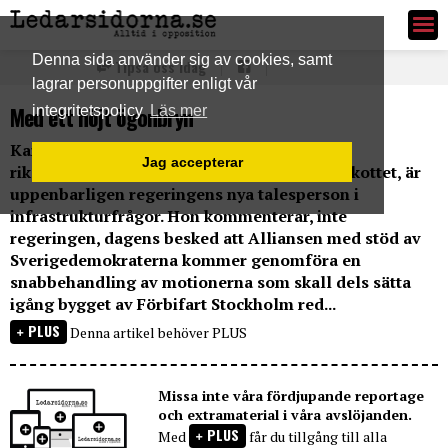
Ledarsidorna.se
Denna sida använder sig av cookies, samt
Tipsa oss idag
lagrar personuppgifter enligt vår
Med ett höjt ögonbryn
integritetspolicy
Läs mer
Karin Svensson Smith, Milöpartiet samt
Jag accepterar
riksdagsledamot och ordförande i Trafikutskottet, är
uppenbarligen regeringens nya talesperson i
infrastrukturfrågor. Hon kommenterar, inte
regeringen, dagens besked att Alliansen med stöd av
Sverigedemokraterna kommer genomföra en
snabbehandling av motionerna som skall dels sätta
igång bygget av Förbifart Stockholm red...
PLUS
Denna artikel behöver PLUS
Missa inte våra fördjupande reportage
och extramaterial i våra avslöjanden.
PLUS
Med
får du tillgång till alla