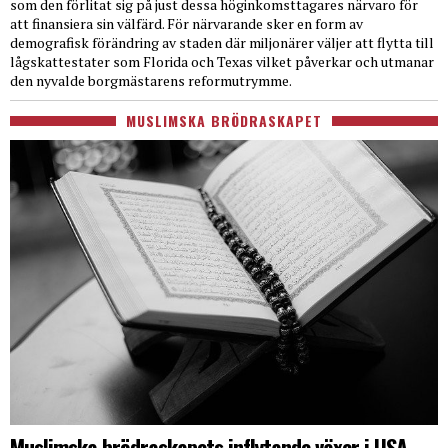
som den förlitat sig på just dessa höginkomsttagares närvaro för
att finansiera sin välfärd. För närvarande sker en form av
demografisk förändring av staden där miljonärer väljer att flytta till
lågskattestater som Florida och Texas vilket påverkar och utmanar
den nyvalde borgmästarens reformutrymme.
MUSLIMSKA BRÖDRASKAPET
Muslimska brödraskapets inflytande växer i USA