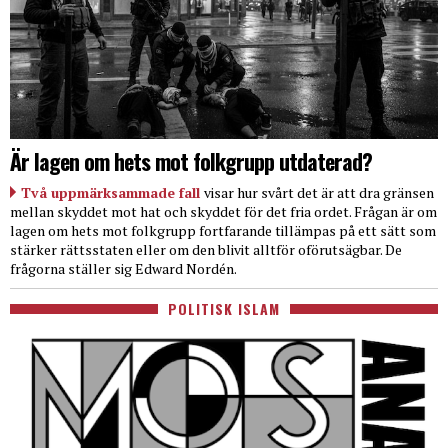
Är lagen om hets mot folkgrupp utdaterad?
Två uppmärksammade fall
visar hur svårt det är att dra gränsen
mellan skyddet mot hat och skyddet för det fria ordet. Frågan är om
lagen om hets mot folkgrupp fortfarande tillämpas på ett sätt som
stärker rättsstaten eller om den blivit alltför oförutsägbar. De
frågorna ställer sig Edward Nordén.
POLITISK ISLAM