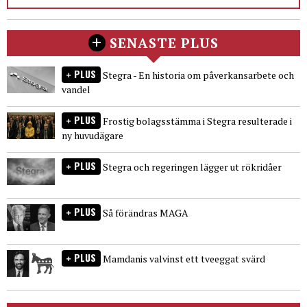
SENASTE PLUS
PLUS
Stegra - En historia om påverkansarbete och
vandel
PLUS
Frostig bolagsstämma i Stegra resulterade i
ny huvudägare
PLUS
Stegra och regeringen lägger ut rökridåer
PLUS
Så förändras MAGA
PLUS
Mamdanis valvinst ett tveeggat svärd