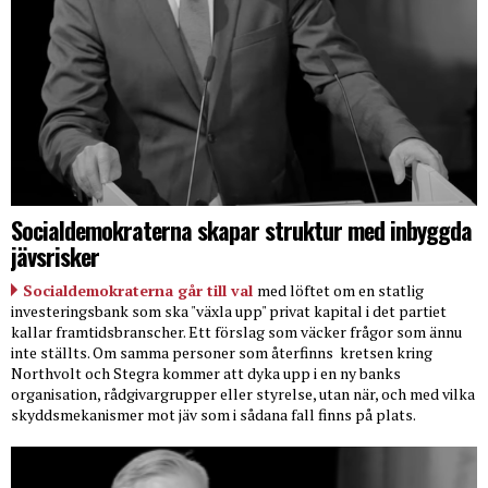
Socialdemokraterna skapar struktur med inbyggda
jävsrisker
Socialdemokraterna går till val
med löftet om en statlig
investeringsbank som ska "växla upp" privat kapital i det partiet
kallar framtidsbranscher. Ett förslag som väcker frågor som ännu
inte ställts. Om samma personer som återfinns
kretsen kring
Northvolt och Stegra kommer att dyka upp i en ny banks
organisation, rådgivargrupper eller styrelse, utan när, och med vilka
skyddsmekanismer mot jäv som i sådana fall finns på plats.