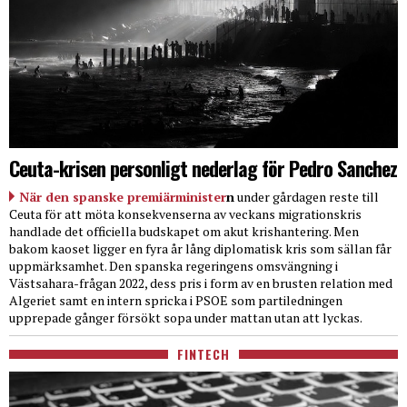
Ceuta-krisen personligt nederlag för Pedro Sanchez
När den spanske premiärminister
n
under gårdagen reste till
Ceuta för att möta konsekvenserna av veckans migrationskris
handlade det officiella budskapet om akut krishantering. Men
bakom kaoset ligger en fyra år lång diplomatisk kris som sällan får
uppmärksamhet. Den spanska regeringens omsvängning i
Västsahara-frågan 2022, dess pris i form av en brusten relation med
Algeriet samt en intern spricka i PSOE som partiledningen
upprepade gånger försökt sopa under mattan utan att lyckas.
FINTECH