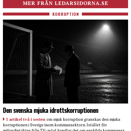
MER FRÅN LEDARSIDORNA.SE
KORRUPTION
Den svenska mjuka idrottskorruptionen
I artikel två i serien
om mjuk korruption granskas den mjuka
korruptionen i Sverige inom kommunsektorn. Istället för
miljardintäkter från TV-avtal handlar det om enskilda kommuners