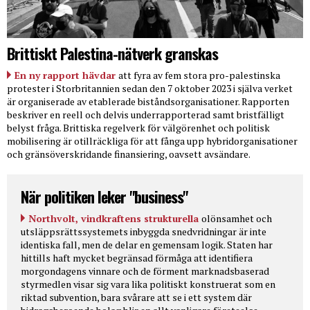
Brittiskt Palestina-nätverk granskas
En ny rapport hävdar
att fyra av fem stora pro-palestinska
protester i Storbritannien sedan den 7 oktober 2023 i själva verket
är organiserade av etablerade biståndsorganisationer. Rapporten
beskriver en reell och delvis underrapporterad samt bristfälligt
belyst fråga. Brittiska regelverk för välgörenhet och politisk
mobilisering är otillräckliga för att fånga upp hybridorganisationer
och gränsöverskridande finansiering, oavsett avsändare.
När politiken leker "business"
Northvolt, vindkraftens strukturella
olönsamhet och
utsläppsrättssystemets inbyggda snedvridningar är inte
identiska fall, men de delar en gemensam logik. Staten har
hittills haft mycket begränsad förmåga att identifiera
morgondagens vinnare och de förment marknadsbaserad
styrmedlen visar sig vara lika politiskt konstruerat som en
riktad subvention, bara svårare att se i ett system där