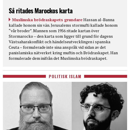
Så ritades Marockos karta
Muslimska brödraskapets grundare
Hassan al-Banna
kallade honom sin vän. Jerusalems stormufti kallade honom
“vår broder”. Mannen som 1956 ritade kartan över
Stormarocko – den karta som ligger till grund för dagens
Västsaharakonflikt och händelseutvecklingen i spanska
Ceuta – formulerade inte sina anspråk vid sidan av det
panislamiska nätverket kring muftin och Brödraskapet. Han
formulerade dem inifrån det Muslimska brödraskapet.
POLITISK ISLAM