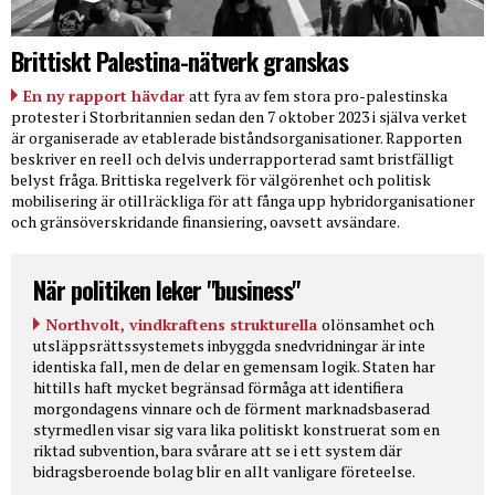
Brittiskt Palestina-nätverk granskas
En ny rapport hävdar
att fyra av fem stora pro-palestinska
protester i Storbritannien sedan den 7 oktober 2023 i själva verket
är organiserade av etablerade biståndsorganisationer. Rapporten
beskriver en reell och delvis underrapporterad samt bristfälligt
belyst fråga. Brittiska regelverk för välgörenhet och politisk
mobilisering är otillräckliga för att fånga upp hybridorganisationer
och gränsöverskridande finansiering, oavsett avsändare.
När politiken leker "business"
Northvolt, vindkraftens strukturella
olönsamhet och
utsläppsrättssystemets inbyggda snedvridningar är inte
identiska fall, men de delar en gemensam logik. Staten har
hittills haft mycket begränsad förmåga att identifiera
morgondagens vinnare och de förment marknadsbaserad
styrmedlen visar sig vara lika politiskt konstruerat som en
riktad subvention, bara svårare att se i ett system där
bidragsberoende bolag blir en allt vanligare företeelse.