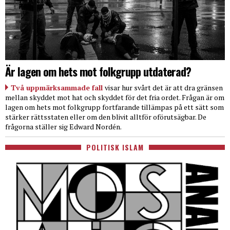
Är lagen om hets mot folkgrupp utdaterad?
Två uppmärksammade fall
visar hur svårt det är att dra gränsen
mellan skyddet mot hat och skyddet för det fria ordet. Frågan är om
lagen om hets mot folkgrupp fortfarande tillämpas på ett sätt som
stärker rättsstaten eller om den blivit alltför oförutsägbar. De
frågorna ställer sig Edward Nordén.
POLITISK ISLAM