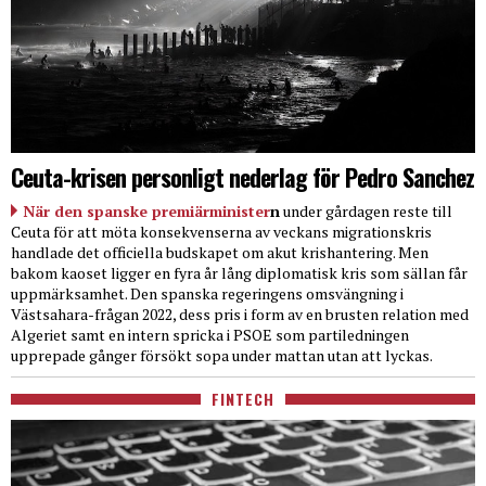
Ceuta-krisen personligt nederlag för Pedro Sanchez
När den spanske premiärminister
n
under gårdagen reste till
Ceuta för att möta konsekvenserna av veckans migrationskris
handlade det officiella budskapet om akut krishantering. Men
bakom kaoset ligger en fyra år lång diplomatisk kris som sällan får
uppmärksamhet. Den spanska regeringens omsvängning i
Västsahara-frågan 2022, dess pris i form av en brusten relation med
Algeriet samt en intern spricka i PSOE som partiledningen
upprepade gånger försökt sopa under mattan utan att lyckas.
FINTECH