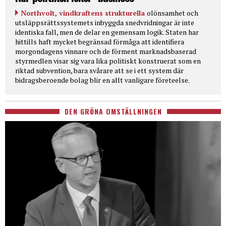
Northvolt, vindkraftens strukturella
olönsamhet och
utsläppsrättssystemets inbyggda snedvridningar är inte
identiska fall, men de delar en gemensam logik. Staten har
hittills haft mycket begränsad förmåga att identifiera
morgondagens vinnare och de förment marknadsbaserad
styrmedlen visar sig vara lika politiskt konstruerat som en
riktad subvention, bara svårare att se i ett system där
bidragsberoende bolag blir en allt vanligare företeelse.
DEN GRÖNA OMSTÄLLNINGEN