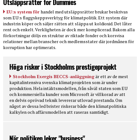
Utsläppsrätter for Dummies
EU:s system för
handel med utsläppsrätter brukar beskrivas
som EU:s flaggskeppsverktyg för klimatpolitik. Ett system där
industrin köper och säljer rätten att släppa ut koldioxid. Det låter
rent och enkelt. Verkligheten är dock mer komplicerad. Bakom alla
förkortningar döljs en struktur av riktade fonder och korsvisa
relationer mellan branscher och medlemsstater där jordmånen för
korruption har optimerats.
Höga risker i Stockholms prestigeprojekt
Stockholm Exergis BECCS-anläggning
är ett av de mest
kapitalintensiva svenska klimatprojekten som är under
produktion. Hela intäktsmodellen, från såväl staten som EU
och kommersiella kunder som Microsoft är villkorad av att
en delvis oprövad teknik levererar utlovad prestanda. Om
något av dessa led brister riskerar både den klimatpolitiska
kalkylen och affärsmodellen att raseras samtidigt.
När politiken leker "business"