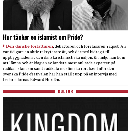
Hur tänker en islamist om Pride?
Den danske författaren
, debattören och föreläsaren Yaqoub Ali
var tidigare en aktiv rekryterare åt, och därmed bidragit till
uppbyggnaden av den danska islamistiska miljön. En miljö han kom
att lämna och är idag en av landets mest anlitade experter på
radikal islamism samt radikala muslimska rörelser. Inför den
svenska Pride-festivalen har han ställt upp på en intervju med
Ledarsidornas Edward Nordén.
KULTUR