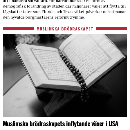
att finansiera sin välfärd. För närvarande sker en form av
demografisk förändring av staden där miljonärer väljer att flytta till
lågskattestater som Florida och Texas vilket påverkar och utmanar
den nyvalde borgmästarens reformutrymme.
MUSLIMSKA BRÖDRASKAPET
Muslimska brödraskapets inflytande växer i USA