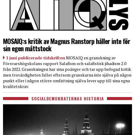
MOSAIQ:s kritik av Magnus Ranstorp håller inte för
sin egen måttstock
I juni publicerade tidskriften
MOSAIQ en granskning av
Försvarshögskolans rapport Salafism och salafistisk jihadism 2.0
från 2022. Granskningen har sina poänger och tar upp befogad kritik
men trovärdigheten faller eftersom granskarna inte själva på någon
punkt eller i någon större omfattning själva lever upp till sina egna
kvalitetskrav.
SOCIALDEMOKRATERNAS HISTORIA