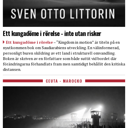
Ett kungadöme i rörelse - inte utan risker
Ett kungadöme i rörelse
– “Kingdom in motion” är titeln på en
nyutkommen bok om Saudiarabiens utveckling. En välinformerad,
personligt buren skildring av ett land i strukturell omvandling.
Boken är skriven av en författare som både suttit vid bordet där
förändringarna förhandlats fram men samtidigt behållit den kritiska
distansen.
CEUTA - MAROCKO