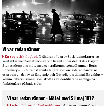
Vi var redan vänner
En sovjetisk dagbok
förändrar bilden av Socialdemokraternas
kontakter med Sovjetunionen och Kreml under det “Kalla kriget”.
Sten Anderssons möte med centralkommittémedlemmen Boris
Ponomarjov 1965 framstår inte längre som en isolerad händelse
utan som en del av en långvarig och förtrolig partikanal. En exklusiv
kommunikationskanal som sköttes av identifierade namngivna
funktionärer på båda sidor.
Vi var redan vänner - Mötet med S i maj 1972
I går publicerade Ledarsidorna
del 1 av en genomgång av