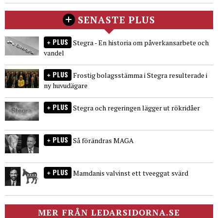
SENASTE PLUS
PLUS
Stegra - En historia om påverkansarbete och
vandel
PLUS
Frostig bolagsstämma i Stegra resulterade i
ny huvudägare
PLUS
Stegra och regeringen lägger ut rökridåer
PLUS
Så förändras MAGA
PLUS
Mamdanis valvinst ett tveeggat svärd
MER FRÅN LEDARSIDORNA.SE