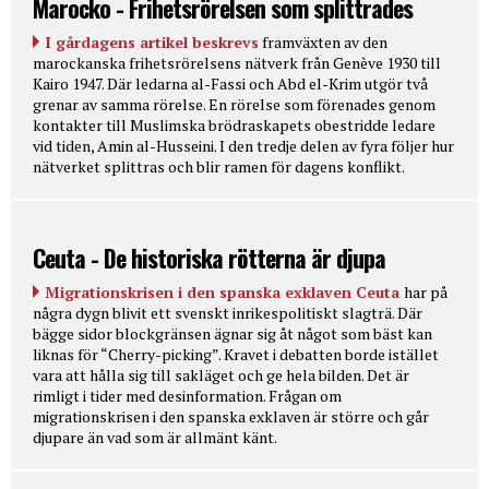
Marocko - Frihetsrörelsen som splittrades
I gårdagens artikel beskrevs
framväxten av den
marockanska frihetsrörelsens nätverk från Genève 1930 till
Kairo 1947. Där ledarna al-Fassi och Abd el-Krim utgör två
grenar av samma rörelse. En rörelse som förenades genom
kontakter till Muslimska brödraskapets obestridde ledare
vid tiden, Amin al-Husseini. I den tredje delen av fyra följer hur
nätverket splittras och blir ramen för dagens konflikt.
Ceuta - De historiska rötterna är djupa
Migrationskrisen i den spanska exklaven Ceuta
har på
några dygn blivit ett svenskt inrikespolitiskt slagträ. Där
bägge sidor blockgränsen ägnar sig åt något som bäst kan
liknas för “Cherry-picking”. Kravet i debatten borde istället
vara att hålla sig till sakläget och ge hela bilden. Det är
rimligt i tider med desinformation. Frågan om
migrationskrisen i den spanska exklaven är större och går
djupare än vad som är allmänt känt.