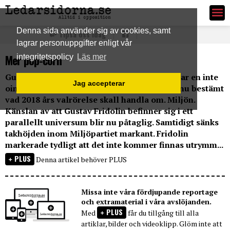
Ledarsidorna.se
Denna sida använder sig av cookies, samt
Tipsa oss idag
lagrar personuppgifter enligt vår
Mer pop-corn
integritetspolicy
Läs mer
Gustav Fridolins tal till kongressombuden var en inte
Jag accepterar
ointressant upplevelse. Gustav Fridolin har nu bestämt
vad 2018 års valrörelse skall handla om. Miljön.
Känslan av att Gustav Fridolin befinner sig i ett
parallellt universum blir nu påtaglig. Samtidigt sänks
takhöjden inom Miljöpartiet markant. Fridolin
markerade tydligt att det inte kommer finnas utrymm...
PLUS
Denna artikel behöver PLUS
Missa inte våra fördjupande reportage
och extramaterial i våra avslöjanden.
PLUS
Med
får du tillgång till alla
artiklar, bilder och videoklipp. Glöm inte att