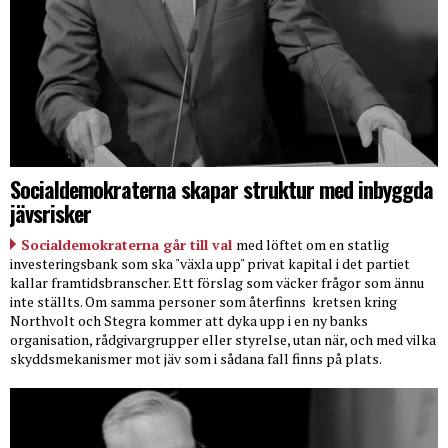
Socialdemokraterna skapar struktur med inbyggda
jävsrisker
Socialdemokraterna går till val
med löftet om en statlig
investeringsbank som ska "växla upp" privat kapital i det partiet
kallar framtidsbranscher. Ett förslag som väcker frågor som ännu
inte ställts. Om samma personer som återfinns
kretsen kring
Northvolt och Stegra kommer att dyka upp i en ny banks
organisation, rådgivargrupper eller styrelse, utan när, och med vilka
skyddsmekanismer mot jäv som i sådana fall finns på plats.