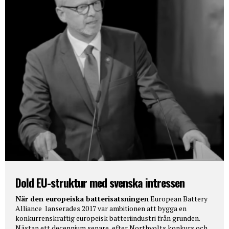
Dold EU-struktur med svenska intressen
När den europeiska batterisatsningen
European Battery
Alliance lanserades 2017 var ambitionen att bygga en
konkurrenskraftig europeisk batteriindustri från grunden.
Nästan ett decennium senare, efter Northvolts konkurs och