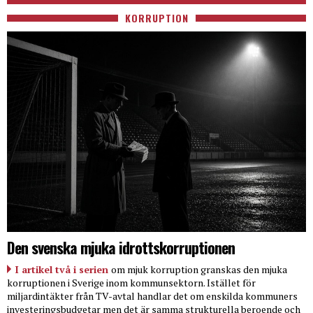
KORRUPTION
Den svenska mjuka idrottskorruptionen
I artikel två i serien
om mjuk korruption granskas den mjuka
korruptionen i Sverige inom kommunsektorn. Istället för
miljardintäkter från TV-avtal handlar det om enskilda kommuners
investeringsbudgetar men det är samma strukturella beroende och