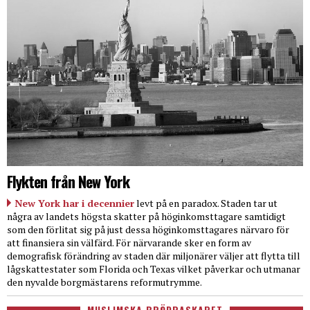
Flykten från New York
New York har i decennier
levt på en paradox. Staden tar ut
några av landets högsta skatter på höginkomsttagare samtidigt
som den förlitat sig på just dessa höginkomsttagares närvaro för
att finansiera sin välfärd. För närvarande sker en form av
demografisk förändring av staden där miljonärer väljer att flytta till
lågskattestater som Florida och Texas vilket påverkar och utmanar
den nyvalde borgmästarens reformutrymme.
MUSLIMSKA BRÖDRASKAPET