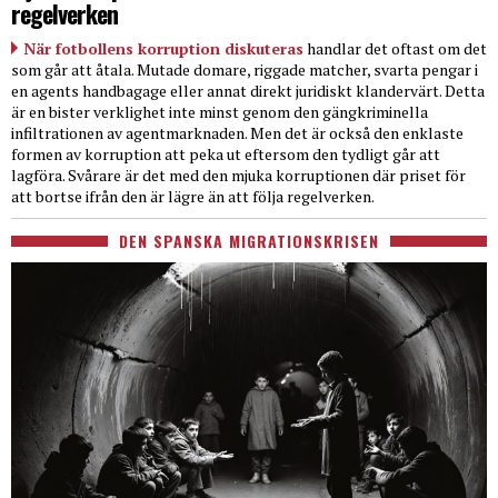
regelverken
När fotbollens korruption diskuteras
handlar det oftast om det
som går att åtala. Mutade domare, riggade matcher, svarta pengar i
en agents handbagage eller annat direkt juridiskt klandervärt. Detta
är en bister verklighet inte minst genom den gängkriminella
infiltrationen av agentmarknaden. Men det är också den enklaste
formen av korruption att peka ut eftersom den tydligt går att
lagföra. Svårare är det med den mjuka korruptionen där priset för
att bortse ifrån den är lägre än att följa regelverken.
DEN SPANSKA MIGRATIONSKRISEN