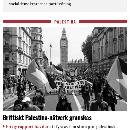
socialdemokraternas partiledning.
PALESTINA
Brittiskt Palestina-nätverk granskas
En ny rapport hävdar
att fyra av fem stora pro-palestinska