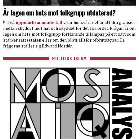
Är lagen om hets mot folkgrupp utdaterad?
Två uppmärksammade fall
visar hur svårt det är att dra gränsen
mellan skyddet mot hat och skyddet för det fria ordet. Frågan är om
lagen om hets mot folkgrupp fortfarande tillämpas på ett sätt som
stärker rättsstaten eller om den blivit alltför oförutsägbar. De
frågorna ställer sig Edward Nordén.
POLITISK ISLAM