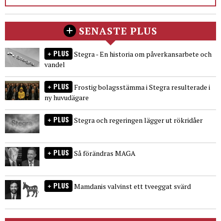
SENASTE PLUS
PLUS
Stegra - En historia om påverkansarbete och
vandel
PLUS
Frostig bolagsstämma i Stegra resulterade i
ny huvudägare
PLUS
Stegra och regeringen lägger ut rökridåer
PLUS
Så förändras MAGA
PLUS
Mamdanis valvinst ett tveeggat svärd