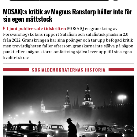
MOSAIQ:s kritik av Magnus Ranstorp håller inte för
sin egen måttstock
I juni publicerade tidskriften
MOSAIQ en granskning av
Försvarshögskolans rapport Salafism och salafistisk jihadism 2.0
från 2022. Granskningen har sina poänger och tar upp befogad kritik
men trovärdigheten faller eftersom granskarna inte själva på någon
punkt eller i någon större omfattning själva lever upp till sina egna
kvalitetskrav.
SOCIALDEMOKRATERNAS HISTORIA