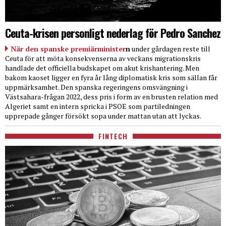
Ceuta-krisen personligt nederlag för Pedro Sanchez
När den spanske premiärminister
n
under gårdagen reste till
Ceuta för att möta konsekvenserna av veckans migrationskris
handlade det officiella budskapet om akut krishantering. Men
bakom kaoset ligger en fyra år lång diplomatisk kris som sällan får
uppmärksamhet. Den spanska regeringens omsvängning i
Västsahara-frågan 2022, dess pris i form av en brusten relation med
Algeriet samt en intern spricka i PSOE som partiledningen
upprepade gånger försökt sopa under mattan utan att lyckas.
FINTECH