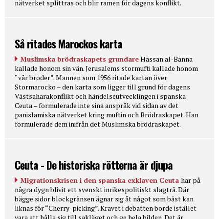
nätverket splittras och blir ramen för dagens konflikt.
Så ritades Marockos karta
Muslimska brödraskapets grundare
Hassan al-Banna
kallade honom sin vän. Jerusalems stormufti kallade honom
“vår broder”. Mannen som 1956 ritade kartan över
Stormarocko – den karta som ligger till grund för dagens
Västsaharakonflikt och händelseutvecklingen i spanska
Ceuta – formulerade inte sina anspråk vid sidan av det
panislamiska nätverket kring muftin och Brödraskapet. Han
formulerade dem inifrån det Muslimska brödraskapet.
Ceuta - De historiska rötterna är djupa
Migrationskrisen i den spanska exklaven Ceuta
har på
några dygn blivit ett svenskt inrikespolitiskt slagträ. Där
bägge sidor blockgränsen ägnar sig åt något som bäst kan
liknas för “Cherry-picking”. Kravet i debatten borde istället
vara att hålla sig till sakläget och ge hela bilden. Det är