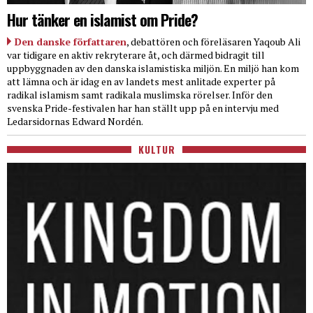
Hur tänker en islamist om Pride?
Den danske författaren
, debattören och föreläsaren Yaqoub Ali
var tidigare en aktiv rekryterare åt, och därmed bidragit till
uppbyggnaden av den danska islamistiska miljön. En miljö han kom
att lämna och är idag en av landets mest anlitade experter på
radikal islamism samt radikala muslimska rörelser. Inför den
svenska Pride-festivalen har han ställt upp på en intervju med
Ledarsidornas Edward Nordén.
KULTUR