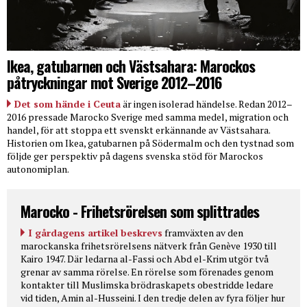
Ikea, gatubarnen och Västsahara: Marockos
påtryckningar mot Sverige 2012–2016
Det som hände i Ceuta
är ingen isolerad händelse. Redan 2012–
2016 pressade Marocko Sverige med samma medel, migration och
handel, för att stoppa ett svenskt erkännande av Västsahara.
Historien om Ikea, gatubarnen på Södermalm och den tystnad som
följde ger perspektiv på dagens svenska stöd för Marockos
autonomiplan.
Marocko - Frihetsrörelsen som splittrades
I gårdagens artikel beskrevs
framväxten av den
marockanska frihetsrörelsens nätverk från Genève 1930 till
Kairo 1947. Där ledarna al-Fassi och Abd el-Krim utgör två
grenar av samma rörelse. En rörelse som förenades genom
kontakter till Muslimska brödraskapets obestridde ledare
vid tiden, Amin al-Husseini. I den tredje delen av fyra följer hur