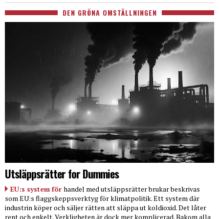
DEN GRÖNA OMSTÄLLNINGEN
Utsläppsrätter for Dummies
EU:s system för
handel med utsläppsrätter brukar beskrivas
som EU:s flaggskeppsverktyg för klimatpolitik. Ett system där
industrin köper och säljer rätten att släppa ut koldioxid. Det låter
rent och enkelt. Verkligheten är dock mer komplicerad. Bakom alla