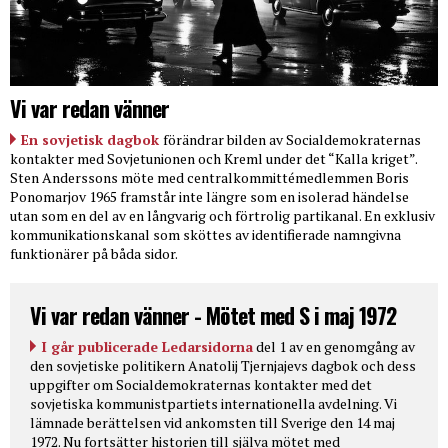
Vi var redan vänner
En sovjetisk dagbok
förändrar bilden av Socialdemokraternas
kontakter med Sovjetunionen och Kreml under det “Kalla kriget”.
Sten Anderssons möte med centralkommittémedlemmen Boris
Ponomarjov 1965 framstår inte längre som en isolerad händelse
utan som en del av en långvarig och förtrolig partikanal. En exklusiv
kommunikationskanal som sköttes av identifierade namngivna
funktionärer på båda sidor.
Vi var redan vänner - Mötet med S i maj 1972
I går publicerade Ledarsidorna
del 1 av en genomgång av
den sovjetiske politikern Anatolij Tjernjajevs dagbok och dess
uppgifter om Socialdemokraternas kontakter med det
sovjetiska kommunistpartiets internationella avdelning. Vi
lämnade berättelsen vid ankomsten till Sverige den 14 maj
1972. Nu fortsätter historien till själva mötet med