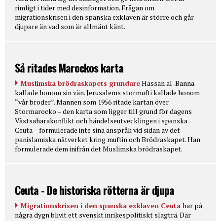
rimligt i tider med desinformation. Frågan om
migrationskrisen i den spanska exklaven är större och går
djupare än vad som är allmänt känt.
Så ritades Marockos karta
Muslimska brödraskapets grundare
Hassan al-Banna
kallade honom sin vän. Jerusalems stormufti kallade honom
“vår broder”. Mannen som 1956 ritade kartan över
Stormarocko – den karta som ligger till grund för dagens
Västsaharakonflikt och händelseutvecklingen i spanska
Ceuta – formulerade inte sina anspråk vid sidan av det
panislamiska nätverket kring muftin och Brödraskapet. Han
formulerade dem inifrån det Muslimska brödraskapet.
Ceuta - De historiska rötterna är djupa
Migrationskrisen i den spanska exklaven Ceuta
har på
några dygn blivit ett svenskt inrikespolitiskt slagträ. Där