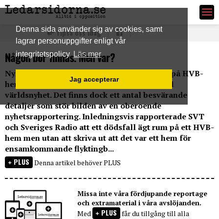
Ledarsidorna.se
Denna sida använder sig av cookies, samt
Tipsa oss idag
lagrar personuppgifter enligt vår
Någon bör finnas. Men var?
integritetspolicy
Läs mer
Nyheten om den mördade 22-åriga kvinnan på HVB-
Jag accepterar
hemmet i Mölndal blev snabbt en detaljerad
världsnyhet. Det finns dock ett antal besvärande
detaljer som stör bilden av en oberoende
nyhetsrapportering. Inledningsvis rapporterade SVT
och Sveriges Radio att ett dödsfall ägt rum på ett HVB-
hem men utan att skriva ut att det var ett hem för
ensamkommande flyktingb...
PLUS
Denna artikel behöver PLUS
Missa inte våra fördjupande reportage
och extramaterial i våra avslöjanden.
PLUS
Med
får du tillgång till alla