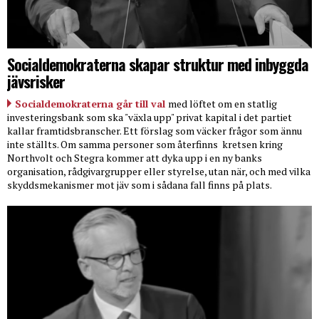
Socialdemokraterna skapar struktur med inbyggda
jävsrisker
Socialdemokraterna går till val
med löftet om en statlig
investeringsbank som ska "växla upp" privat kapital i det partiet
kallar framtidsbranscher. Ett förslag som väcker frågor som ännu
inte ställts. Om samma personer som återfinns
kretsen kring
Northvolt och Stegra kommer att dyka upp i en ny banks
organisation, rådgivargrupper eller styrelse, utan när, och med vilka
skyddsmekanismer mot jäv som i sådana fall finns på plats.