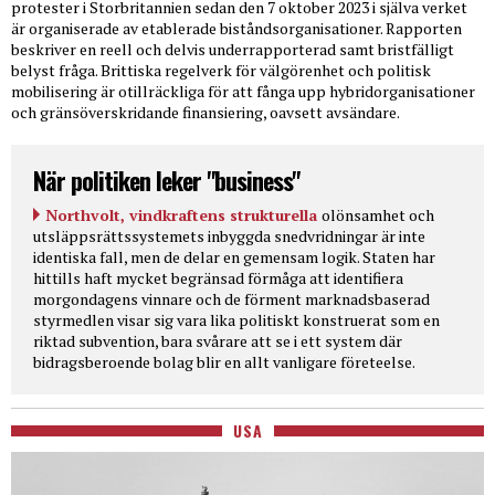
protester i Storbritannien sedan den 7 oktober 2023 i själva verket
är organiserade av etablerade biståndsorganisationer. Rapporten
beskriver en reell och delvis underrapporterad samt bristfälligt
belyst fråga. Brittiska regelverk för välgörenhet och politisk
mobilisering är otillräckliga för att fånga upp hybridorganisationer
och gränsöverskridande finansiering, oavsett avsändare.
När politiken leker "business"
Northvolt, vindkraftens strukturella
olönsamhet och
utsläppsrättssystemets inbyggda snedvridningar är inte
identiska fall, men de delar en gemensam logik. Staten har
hittills haft mycket begränsad förmåga att identifiera
morgondagens vinnare och de förment marknadsbaserad
styrmedlen visar sig vara lika politiskt konstruerat som en
riktad subvention, bara svårare att se i ett system där
bidragsberoende bolag blir en allt vanligare företeelse.
USA