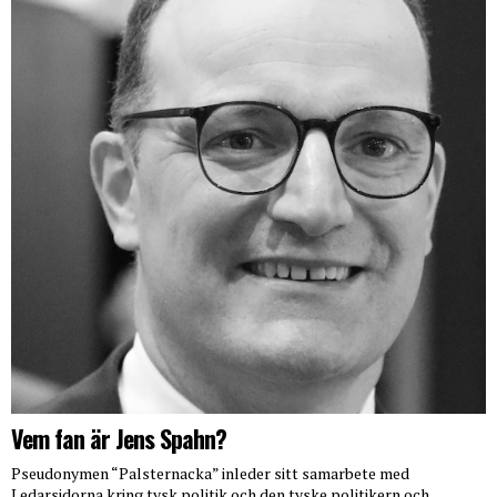
Vem fan är Jens Spahn?
Pseudonymen “Palsternacka” inleder sitt samarbete med
Ledarsidorna kring tysk politik och den tyske politikern och