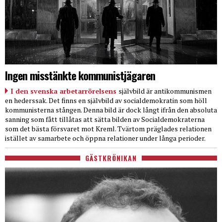
Ingen misstänkte kommunistjägaren
I den svenska arbetarrörelsens
självbild är antikommunismen
en hederssak. Det finns en självbild av socialdemokratin som höll
kommunisterna stången. Denna bild är dock långt ifrån den absoluta
sanning som fått tillåtas att sätta bilden av Socialdemokraterna
som det bästa försvaret mot Kreml. Tvärtom präglades relationen
istället av samarbete och öppna relationer under långa perioder.
GÄSTKRÖNIKAN