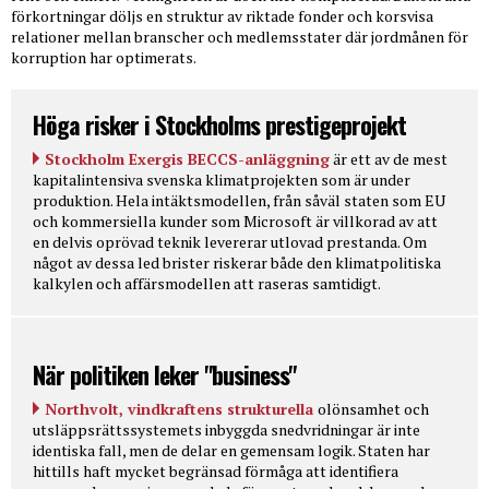
förkortningar döljs en struktur av riktade fonder och korsvisa
relationer mellan branscher och medlemsstater där jordmånen för
korruption har optimerats.
Höga risker i Stockholms prestigeprojekt
Stockholm Exergis BECCS-anläggning
är ett av de mest
kapitalintensiva svenska klimatprojekten som är under
produktion. Hela intäktsmodellen, från såväl staten som EU
och kommersiella kunder som Microsoft är villkorad av att
en delvis oprövad teknik levererar utlovad prestanda. Om
något av dessa led brister riskerar både den klimatpolitiska
kalkylen och affärsmodellen att raseras samtidigt.
När politiken leker "business"
Northvolt, vindkraftens strukturella
olönsamhet och
utsläppsrättssystemets inbyggda snedvridningar är inte
identiska fall, men de delar en gemensam logik. Staten har
hittills haft mycket begränsad förmåga att identifiera