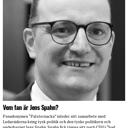
Vem fan är Jens Spahn?
Pseudonymen “Palsternacka” inleder sitt samarbete med
Ledarsidorna kring tysk politik och den tyske politikern och
underbarnet Jens Spahn. Spahn fick lämna sitt parti CDU i “bad