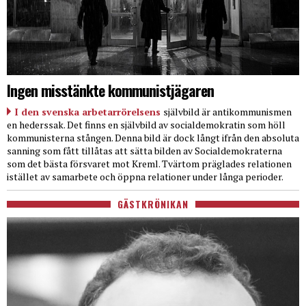
Ingen misstänkte kommunistjägaren
I den svenska arbetarrörelsens
självbild är antikommunismen
en hederssak. Det finns en självbild av socialdemokratin som höll
kommunisterna stången. Denna bild är dock långt ifrån den absoluta
sanning som fått tillåtas att sätta bilden av Socialdemokraterna
som det bästa försvaret mot Kreml. Tvärtom präglades relationen
istället av samarbete och öppna relationer under långa perioder.
GÄSTKRÖNIKAN