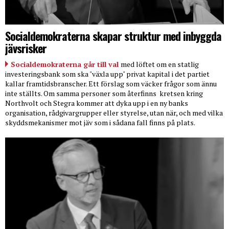
Socialdemokraterna skapar struktur med inbyggda
jävsrisker
Socialdemokraterna går till val
med löftet om en statlig
investeringsbank som ska "växla upp" privat kapital i det partiet
kallar framtidsbranscher. Ett förslag som väcker frågor som ännu
inte ställts. Om samma personer som återfinns
kretsen kring
Northvolt och Stegra kommer att dyka upp i en ny banks
organisation, rådgivargrupper eller styrelse, utan när, och med vilka
skyddsmekanismer mot jäv som i sådana fall finns på plats.