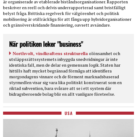
är organiserade av etablerade biståndsorganisationer. Rapporten
beskriver en reell och delvis underrapporterad samt bristfälligt
belyst fråga. Brittiska regelverk för välgörenhet och politisk
mobilisering är otillräckliga för att fånga upp hybridorganisationer
och gränsöverskridande finansiering, oavsett avsändare.
När politiken leker "business"
Northvolt, vindkraftens strukturella
olönsamhet och
utsläppsrättssystemets inbyggda snedvridningar är inte
identiska fall, men de delar en gemensam logik. Staten har
hittills haft mycket begränsad förmåga att identifiera
morgondagens vinnare och de förment marknadsbaserad
styrmedlen visar sig vara lika politiskt konstruerat som en
riktad subvention, bara svårare att se i ett system där
bidragsberoende bolag blir en allt vanligare företeelse.
USA