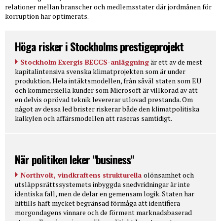
relationer mellan branscher och medlemsstater där jordmånen för
korruption har optimerats.
Höga risker i Stockholms prestigeprojekt
Stockholm Exergis BECCS-anläggning
är ett av de mest
kapitalintensiva svenska klimatprojekten som är under
produktion. Hela intäktsmodellen, från såväl staten som EU
och kommersiella kunder som Microsoft är villkorad av att
en delvis oprövad teknik levererar utlovad prestanda. Om
något av dessa led brister riskerar både den klimatpolitiska
kalkylen och affärsmodellen att raseras samtidigt.
När politiken leker "business"
Northvolt, vindkraftens strukturella
olönsamhet och
utsläppsrättssystemets inbyggda snedvridningar är inte
identiska fall, men de delar en gemensam logik. Staten har
hittills haft mycket begränsad förmåga att identifiera
morgondagens vinnare och de förment marknadsbaserad