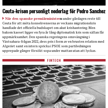
Ceuta-krisen personligt nederlag för Pedro Sanchez
När den spanske premiärminister
n
under gårdagen reste till
Ceuta för att möta konsekvenserna av veckans migrationskris
handlade det officiella budskapet om akut krishantering. Men
bakom kaoset ligger en fyra år lång diplomatisk kris som sällan får
uppmärksamhet. Den spanska regeringens omsvängning i
Västsahara-frågan 2022, dess pris i form av en brusten relation med
Algeriet samt en intern spricka i PSOE som partiledningen
upprepade gånger försökt sopa under mattan utan att lyckas.
FINTECH