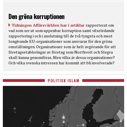
Den gröna korruptionen
Tidningen Affärsvärlden har i artiklar
rapporterat om
vad som ser ut som uppenbar korruption samt vilseledande
rapportering i och i anslutning till de två tyngsta och mest
tongivande EU-organisationer som ansvarar för den gröna
omställningen. Organisationer som är helt avgörande för att
företagsetableringar av företag som Northvolt och Stegra
skall kunna genomföras. Men vilka är dessa organisationer?
Och vilka svenska intressen har kommit att bli involverade?
POLITISK ISLAM