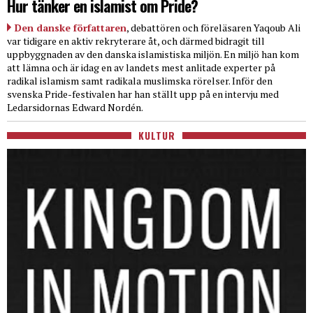
Hur tänker en islamist om Pride?
Den danske författaren
, debattören och föreläsaren Yaqoub Ali
var tidigare en aktiv rekryterare åt, och därmed bidragit till
uppbyggnaden av den danska islamistiska miljön. En miljö han kom
att lämna och är idag en av landets mest anlitade experter på
radikal islamism samt radikala muslimska rörelser. Inför den
svenska Pride-festivalen har han ställt upp på en intervju med
Ledarsidornas Edward Nordén.
KULTUR