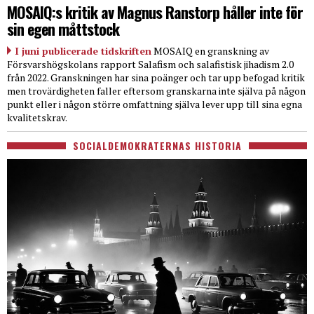
MOSAIQ:s kritik av Magnus Ranstorp håller inte för
sin egen måttstock
I juni publicerade tidskriften
MOSAIQ en granskning av
Försvarshögskolans rapport Salafism och salafistisk jihadism 2.0
från 2022. Granskningen har sina poänger och tar upp befogad kritik
men trovärdigheten faller eftersom granskarna inte själva på någon
punkt eller i någon större omfattning själva lever upp till sina egna
kvalitetskrav.
SOCIALDEMOKRATERNAS HISTORIA