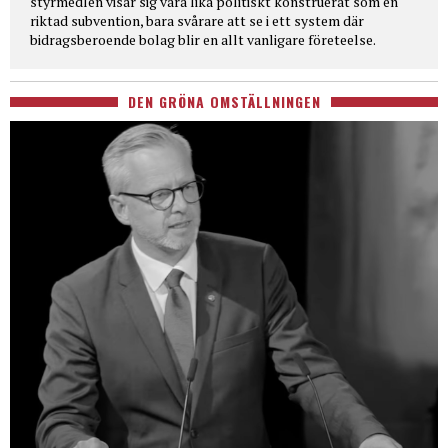
styrmedlen visar sig vara lika politiskt konstruerat som en
riktad subvention, bara svårare att se i ett system där
bidragsberoende bolag blir en allt vanligare företeelse.
DEN GRÖNA OMSTÄLLNINGEN