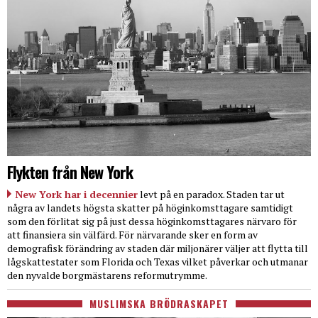
Flykten från New York
New York har i decennier
levt på en paradox. Staden tar ut
några av landets högsta skatter på höginkomsttagare samtidigt
som den förlitat sig på just dessa höginkomsttagares närvaro för
att finansiera sin välfärd. För närvarande sker en form av
demografisk förändring av staden där miljonärer väljer att flytta till
lågskattestater som Florida och Texas vilket påverkar och utmanar
den nyvalde borgmästarens reformutrymme.
MUSLIMSKA BRÖDRASKAPET