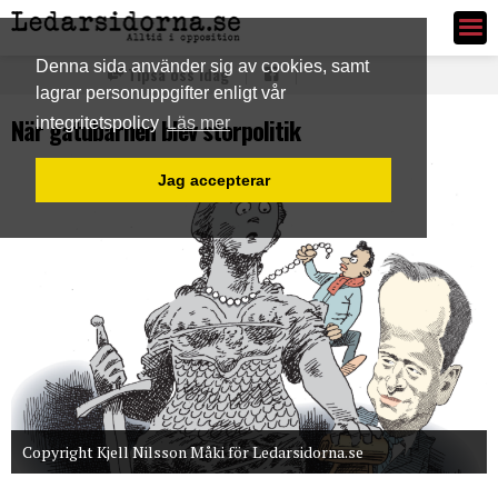
Ledarsidorna.se
Denna sida använder sig av cookies, samt
Tipsa oss idag
lagrar personuppgifter enligt vår
När gatubarnen blev storpolitik
integritetspolicy
Läs mer
Jag accepterar
Copyright Kjell Nilsson Måki för Ledarsidorna.se