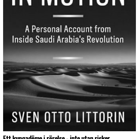
Ett kungadöme i rörelse - inte utan risker