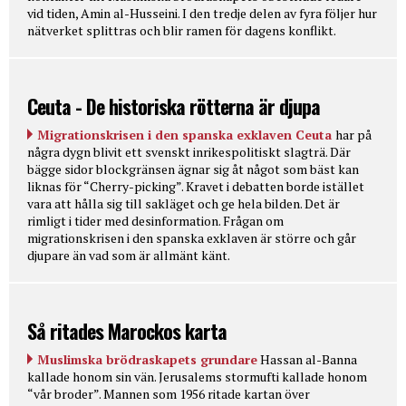
vid tiden, Amin al-Husseini. I den tredje delen av fyra följer hur
nätverket splittras och blir ramen för dagens konflikt.
Ceuta - De historiska rötterna är djupa
Migrationskrisen i den spanska exklaven Ceuta
har på
några dygn blivit ett svenskt inrikespolitiskt slagträ. Där
bägge sidor blockgränsen ägnar sig åt något som bäst kan
liknas för “Cherry-picking”. Kravet i debatten borde istället
vara att hålla sig till sakläget och ge hela bilden. Det är
rimligt i tider med desinformation. Frågan om
migrationskrisen i den spanska exklaven är större och går
djupare än vad som är allmänt känt.
Så ritades Marockos karta
Muslimska brödraskapets grundare
Hassan al-Banna
kallade honom sin vän. Jerusalems stormufti kallade honom
“vår broder”. Mannen som 1956 ritade kartan över