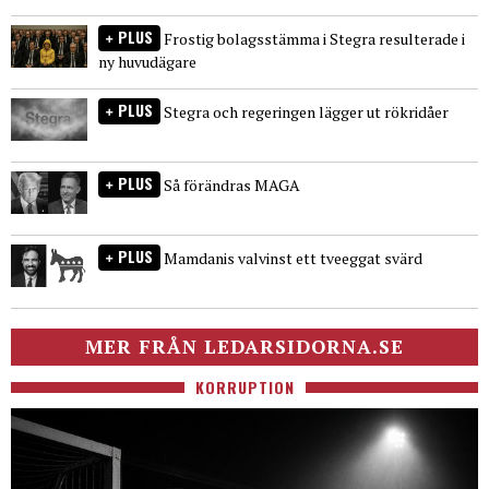
PLUS
Frostig bolagsstämma i Stegra resulterade i
ny huvudägare
PLUS
Stegra och regeringen lägger ut rökridåer
PLUS
Så förändras MAGA
PLUS
Mamdanis valvinst ett tveeggat svärd
MER FRÅN LEDARSIDORNA.SE
KORRUPTION