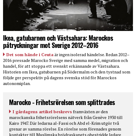
Ikea, gatubarnen och Västsahara: Marockos
påtryckningar mot Sverige 2012–2016
Det som hände i Ceuta
är ingen isolerad händelse. Redan 2012–
2016 pressade Marocko Sverige med samma medel, migration och
handel, för att stoppa ett svenskt erkännande av Västsahara.
Historien om Ikea, gatubarnen på Södermalm och den tystnad som
följde ger perspektiv på dagens svenska stöd för Marockos
autonomiplan.
Marocko - Frihetsrörelsen som splittrades
I gårdagens artikel beskrevs
framväxten av den
marockanska frihetsrörelsens nätverk från Genève 1930 till
Kairo 1947. Där ledarna al-Fassi och Abd el-Krim utgör två
grenar av samma rörelse. En rörelse som förenades genom
kontakter till Muslimska brödraskapets obestridde ledare