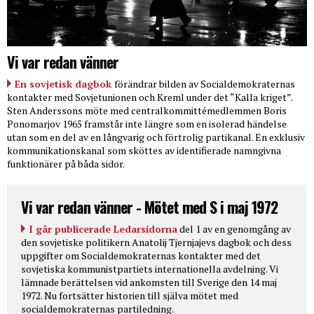
Vi var redan vänner
En sovjetisk dagbok
förändrar bilden av Socialdemokraternas
kontakter med Sovjetunionen och Kreml under det “Kalla kriget”.
Sten Anderssons möte med centralkommittémedlemmen Boris
Ponomarjov 1965 framstår inte längre som en isolerad händelse
utan som en del av en långvarig och förtrolig partikanal. En exklusiv
kommunikationskanal som sköttes av identifierade namngivna
funktionärer på båda sidor.
Vi var redan vänner - Mötet med S i maj 1972
I går publicerade Ledarsidorna
del 1 av en genomgång av
den sovjetiske politikern Anatolij Tjernjajevs dagbok och dess
uppgifter om Socialdemokraternas kontakter med det
sovjetiska kommunistpartiets internationella avdelning. Vi
lämnade berättelsen vid ankomsten till Sverige den 14 maj
1972. Nu fortsätter historien till själva mötet med
socialdemokraternas partiledning.