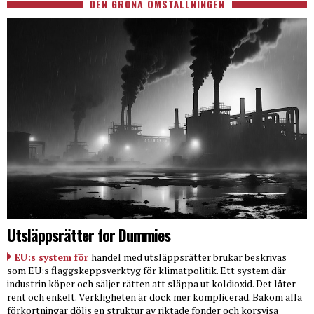
DEN GRÖNA OMSTÄLLNINGEN
Utsläppsrätter for Dummies
EU:s system för
handel med utsläppsrätter brukar beskrivas
som EU:s flaggskeppsverktyg för klimatpolitik. Ett system där
industrin köper och säljer rätten att släppa ut koldioxid. Det låter
rent och enkelt. Verkligheten är dock mer komplicerad. Bakom alla
förkortningar döljs en struktur av riktade fonder och korsvisa