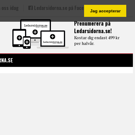
 oss idag
Ledarsidorna.se på Facebook
Jag accepterar
Prenumerera på
Ledarsidorna.se!
Kostar dig endast 499 kr
per halvår.
RNA.SE