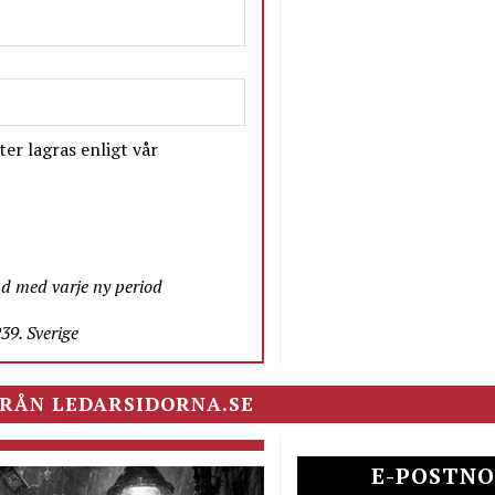
er lagras enligt vår
nd med varje ny period
9. Sverige
RÅN LEDARSIDORNA.SE
E-POSTNO