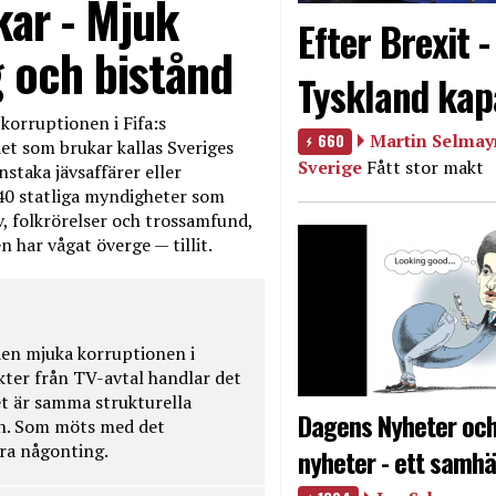
kar - Mjuk
Efter Brexit 
g och bistånd
Tyskland kap
korruptionen i Fifa:s
660
Martin Selmayr
et som brukar kallas Sveriges
Sverige
Fått stor makt
nstaka jävsaffärer eller
40 statliga myndigheter som
iv, folkrörelser och trossamfund,
 har vågat överge — tillit.
en mjuka korruptionen i
kter från TV-avtal handlar det
t är samma strukturella
Dagens Nyheter och
en. Som möts med det
öra någonting.
nyheter - ett samhä