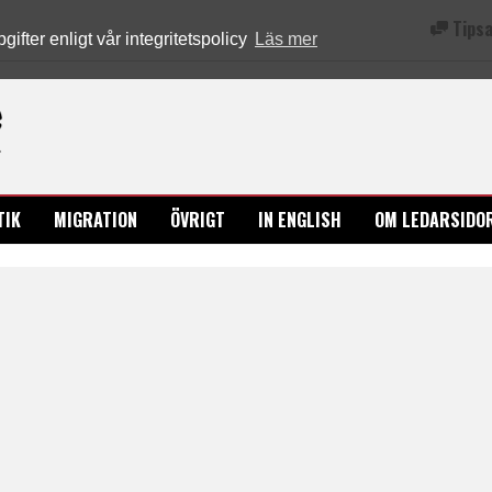
Tipsa
fter enligt vår integritetspolicy
Läs mer
Ledarsidorna.se
TIK
MIGRATION
ÖVRIGT
IN ENGLISH
OM LEDARSIDO