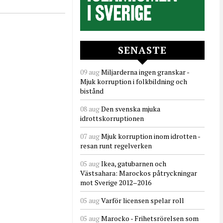
SENASTE
09 aug
Miljarderna ingen granskar -
Mjuk korruption i folkbildning och
bistånd
08 aug
Den svenska mjuka
idrottskorruptionen
07 aug
Mjuk korruption inom idrotten -
resan runt regelverken
05 aug
Ikea, gatubarnen och
Västsahara: Marockos påtryckningar
mot Sverige 2012–2016
05 aug
Varför licensen spelar roll
05 aug
Marocko - Frihetsrörelsen som