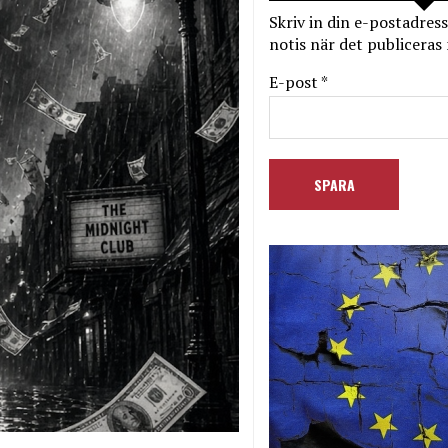
Skriv in din e-postadress
notis när det publiceras 
E-post *