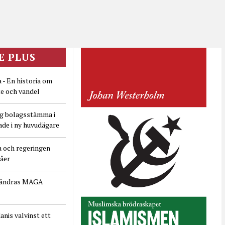
E PLUS
 - En historia om
e och vandel
ig bolagsstämma i
ade i ny huvudägare
a och regeringen
dåer
rändras MAGA
nis valvinst ett