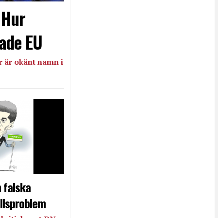
- Hur
ade EU
 är okänt namn i
 falska
llsproblem