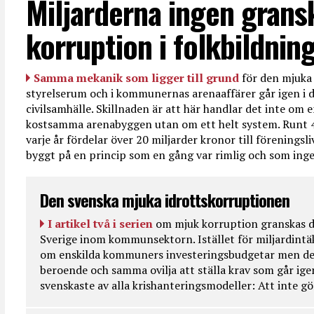
Miljarderna ingen grans
korruption i folkbildnin
Samma mekanik som ligger till grund
för den mjuka 
styrelserum och i kommunernas arenaaffärer går igen i d
civilsamhälle. Skillnaden är att här handlar det inte om e
kostsamma arenabyggen utan om ett helt system. Runt 
varje år fördelar över 20 miljarder kronor till föreningsl
byggt på en princip som en gång var rimlig och som ingen
Den svenska mjuka idrottskorruptionen
I artikel två i serien
om mjuk korruption granskas d
Sverige inom kommunsektorn. Istället för miljardintä
om enskilda kommuners investeringsbudgetar men de
beroende och samma ovilja att ställa krav som går ig
svenskaste av alla krishanteringsmodeller: Att inte g