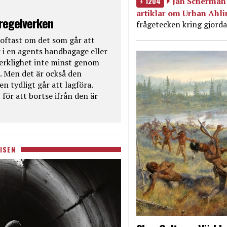
1204
Jan Scherman 
artiklar om Urban Ahl
 regelverken
frågetecken kring gjorda
oftast om det som går att
 i en agents handbagage eller
 verklighet inte minst genom
. Men det är också den
n tydligt går att lagföra.
för att bortse ifrån den är
ISEN