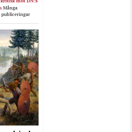
kritisk mot DN:s
in
Många
 publiceringar