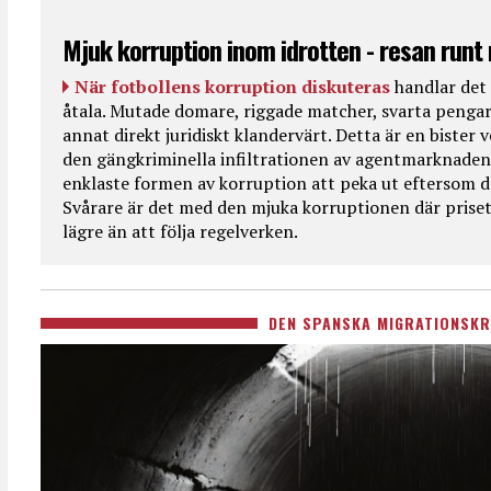
Mjuk korruption inom idrotten - resan runt
När fotbollens korruption diskuteras
handlar det 
åtala. Mutade domare, riggade matcher, svarta pengar
annat direkt juridiskt klandervärt. Detta är en bister
den gängkriminella infiltrationen av agentmarknaden
enklaste formen av korruption att peka ut eftersom de
Svårare är det med den mjuka korruptionen där priset 
lägre än att följa regelverken.
DEN SPANSKA MIGRATIONSKR