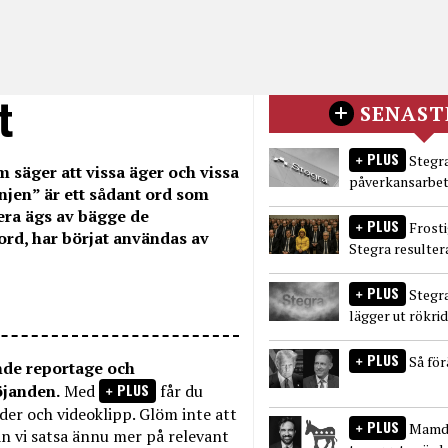
t
SENAST
PLUS
Stegra
m säger att vissa äger och vissa
påverkansarbet
njen” är ett sådant ord som
ra ägs av bägge de
PLUS
Frost
ord, har börjat användas av
Stegra resulter
PLUS
Stegr
lägger ut rökri
PLUS
Så fö
nde reportage och
PLUS
öjanden.
Med
får du
bilder och videoklipp. Glöm inte att
PLUS
Mamda
n vi satsa ännu mer på relevant