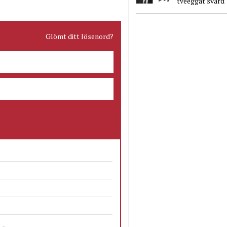
tveeggat svärd
Glömt ditt lösenord?