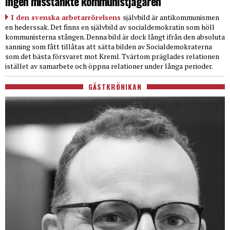
Ingen misstänkte kommunistjägaren
I den svenska arbetarrörelsens
självbild är antikommunismen
en hederssak. Det finns en självbild av socialdemokratin som höll
kommunisterna stången. Denna bild är dock långt ifrån den absoluta
sanning som fått tillåtas att sätta bilden av Socialdemokraterna
som det bästa försvaret mot Kreml. Tvärtom präglades relationen
istället av samarbete och öppna relationer under långa perioder.
GÄSTKRÖNIKAN