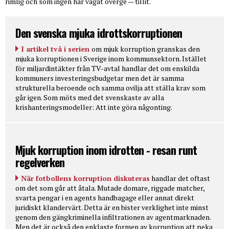
rimlig och som ingen har vågat överge — tillit.
Den svenska mjuka idrottskorruptionen
I artikel två i serien
om mjuk korruption granskas den
mjuka korruptionen i Sverige inom kommunsektorn. Istället
för miljardintäkter från TV-avtal handlar det om enskilda
kommuners investeringsbudgetar men det är samma
strukturella beroende och samma ovilja att ställa krav som
går igen. Som möts med det svenskaste av alla
krishanteringsmodeller: Att inte göra någonting.
Mjuk korruption inom idrotten - resan runt
regelverken
När fotbollens korruption diskuteras
handlar det oftast
om det som går att åtala. Mutade domare, riggade matcher,
svarta pengar i en agents handbagage eller annat direkt
juridiskt klandervärt. Detta är en bister verklighet inte minst
genom den gängkriminella infiltrationen av agentmarknaden.
Men det är också den enklaste formen av korruption att peka