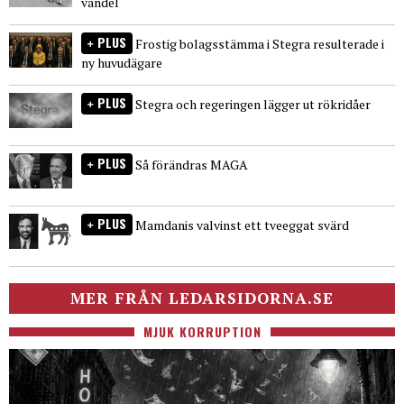
vandel
PLUS
Frostig bolagsstämma i Stegra resulterade i
ny huvudägare
PLUS
Stegra och regeringen lägger ut rökridåer
PLUS
Så förändras MAGA
PLUS
Mamdanis valvinst ett tveeggat svärd
MER FRÅN LEDARSIDORNA.SE
MJUK KORRUPTION