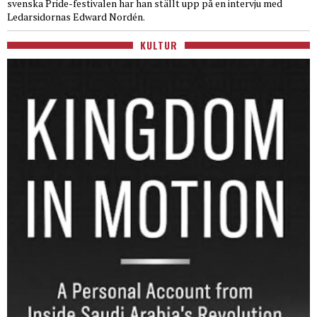
svenska Pride-festivalen har han ställt upp på en intervju med
Ledarsidornas Edward Nordén.
KULTUR