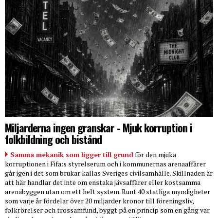
Miljarderna ingen granskar - Mjuk korruption i
folkbildning och bistånd
Samma mekanik som ligger till grund
för den mjuka
korruptionen i Fifa:s styrelserum och i kommunernas arenaaffärer
går igen i det som brukar kallas Sveriges civilsamhälle. Skillnaden är
att här handlar det inte om enstaka jävsaffärer eller kostsamma
arenabyggen utan om ett helt system. Runt 40 statliga myndigheter
som varje år fördelar över 20 miljarder kronor till föreningsliv,
folkrörelser och trossamfund, byggt på en princip som en gång var