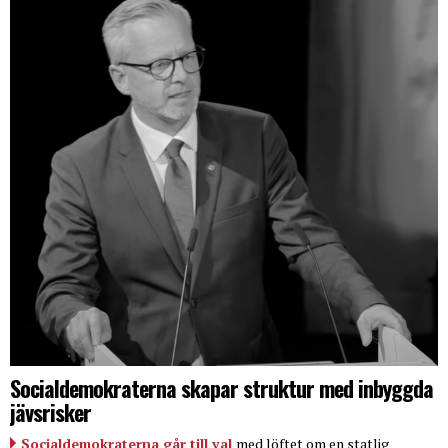
Socialdemokraterna skapar struktur med inbyggda
jävsrisker
Socialdemokraterna går till val
med löftet om en statlig