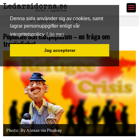
Ledarsidorna.se
Denna sida använder sig av cookies, samt
Tipsa oss idag
lagrar personuppgifter enligt vår
Populism och motpopulism – en fråga om
integritetspolicy
Läs mer
trovärdighet
Jag accepterar
Photo: By Alexas via Pixabay