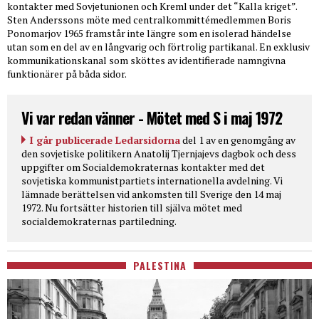
kontakter med Sovjetunionen och Kreml under det “Kalla kriget”.
Sten Anderssons möte med centralkommittémedlemmen Boris
Ponomarjov 1965 framstår inte längre som en isolerad händelse
utan som en del av en långvarig och förtrolig partikanal. En exklusiv
kommunikationskanal som sköttes av identifierade namngivna
funktionärer på båda sidor.
Vi var redan vänner - Mötet med S i maj 1972
I går publicerade Ledarsidorna
del 1 av en genomgång av
den sovjetiske politikern Anatolij Tjernjajevs dagbok och dess
uppgifter om Socialdemokraternas kontakter med det
sovjetiska kommunistpartiets internationella avdelning. Vi
lämnade berättelsen vid ankomsten till Sverige den 14 maj
1972. Nu fortsätter historien till själva mötet med
socialdemokraternas partiledning.
PALESTINA