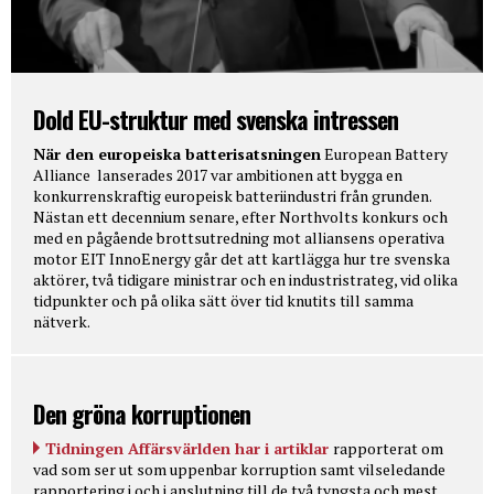
Dold EU-struktur med svenska intressen
När den europeiska batterisatsningen
European Battery
Alliance lanserades 2017 var ambitionen att bygga en
konkurrenskraftig europeisk batteriindustri från grunden.
Nästan ett decennium senare, efter Northvolts konkurs och
med en pågående brottsutredning mot alliansens operativa
motor EIT InnoEnergy går det att kartlägga hur tre svenska
aktörer, två tidigare ministrar och en industristrateg, vid olika
tidpunkter och på olika sätt över tid knutits till samma
nätverk.
Den gröna korruptionen
Tidningen Affärsvärlden har i artiklar
rapporterat om
vad som ser ut som uppenbar korruption samt vilseledande
rapportering i och i anslutning till de två tyngsta och mest