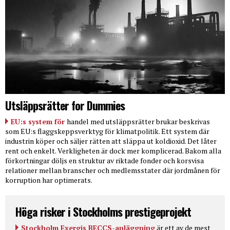
Utsläppsrätter for Dummies
EU:s system för
handel med utsläppsrätter brukar beskrivas
som EU:s flaggskeppsverktyg för klimatpolitik. Ett system där
industrin köper och säljer rätten att släppa ut koldioxid. Det låter
rent och enkelt. Verkligheten är dock mer komplicerad. Bakom alla
förkortningar döljs en struktur av riktade fonder och korsvisa
relationer mellan branscher och medlemsstater där jordmånen för
korruption har optimerats.
Höga risker i Stockholms prestigeprojekt
Stockholm Exergis BECCS-anläggning
är ett av de mest