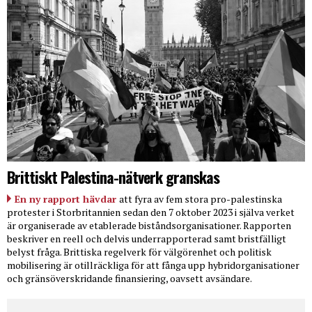
Brittiskt Palestina-nätverk granskas
En ny rapport hävdar
att fyra av fem stora pro-palestinska
protester i Storbritannien sedan den 7 oktober 2023 i själva verket
är organiserade av etablerade biståndsorganisationer. Rapporten
beskriver en reell och delvis underrapporterad samt bristfälligt
belyst fråga. Brittiska regelverk för välgörenhet och politisk
mobilisering är otillräckliga för att fånga upp hybridorganisationer
och gränsöverskridande finansiering, oavsett avsändare.