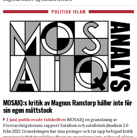
POLITISK ISLAM
MOSAIQ:s kritik av Magnus Ranstorp håller inte för
sin egen måttstock
I juni publicerade tidskriften
MOSAIQ en granskning av
Försvarshögskolans rapport Salafism och salafistisk jihadism 2.0
från 2022. Granskningen har sina poänger och tar upp befogad kritik
men trovärdigheten faller eftersom granskarna inte själva på någon