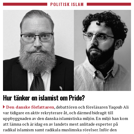
POLITISK ISLAM
Hur tänker en islamist om Pride?
Den danske författaren
, debattören och föreläsaren Yaqoub Ali
var tidigare en aktiv rekryterare åt, och därmed bidragit till
uppbyggnaden av den danska islamistiska miljön. En miljö han kom
att lämna och är idag en av landets mest anlitade experter på
radikal islamism samt radikala muslimska rörelser. Inför den