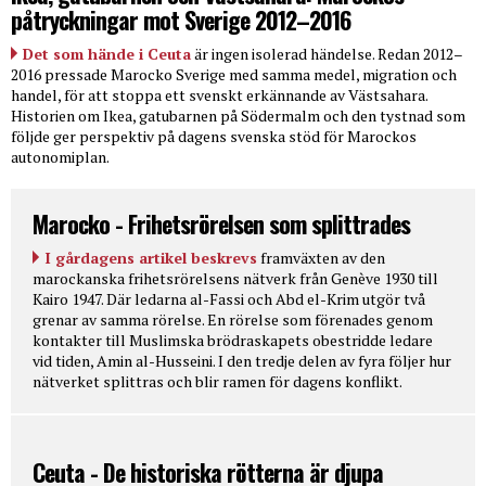
påtryckningar mot Sverige 2012–2016
Det som hände i Ceuta
är ingen isolerad händelse. Redan 2012–
2016 pressade Marocko Sverige med samma medel, migration och
handel, för att stoppa ett svenskt erkännande av Västsahara.
Historien om Ikea, gatubarnen på Södermalm och den tystnad som
följde ger perspektiv på dagens svenska stöd för Marockos
autonomiplan.
Marocko - Frihetsrörelsen som splittrades
I gårdagens artikel beskrevs
framväxten av den
marockanska frihetsrörelsens nätverk från Genève 1930 till
Kairo 1947. Där ledarna al-Fassi och Abd el-Krim utgör två
grenar av samma rörelse. En rörelse som förenades genom
kontakter till Muslimska brödraskapets obestridde ledare
vid tiden, Amin al-Husseini. I den tredje delen av fyra följer hur
nätverket splittras och blir ramen för dagens konflikt.
Ceuta - De historiska rötterna är djupa