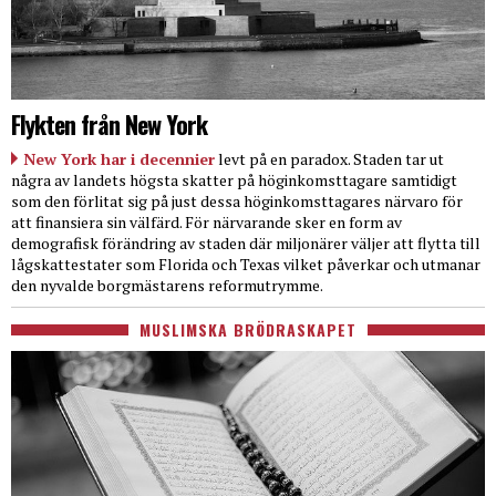
Flykten från New York
New York har i decennier
levt på en paradox. Staden tar ut
några av landets högsta skatter på höginkomsttagare samtidigt
som den förlitat sig på just dessa höginkomsttagares närvaro för
att finansiera sin välfärd. För närvarande sker en form av
demografisk förändring av staden där miljonärer väljer att flytta till
lågskattestater som Florida och Texas vilket påverkar och utmanar
den nyvalde borgmästarens reformutrymme.
MUSLIMSKA BRÖDRASKAPET