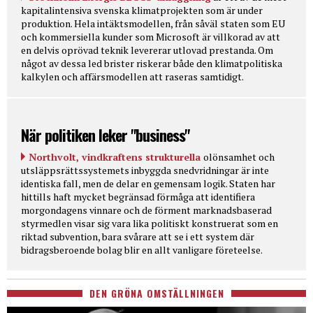
kapitalintensiva svenska klimatprojekten som är under
produktion. Hela intäktsmodellen, från såväl staten som EU
och kommersiella kunder som Microsoft är villkorad av att
en delvis oprövad teknik levererar utlovad prestanda. Om
något av dessa led brister riskerar både den klimatpolitiska
kalkylen och affärsmodellen att raseras samtidigt.
När politiken leker "business"
Northvolt, vindkraftens strukturella
olönsamhet och
utsläppsrättssystemets inbyggda snedvridningar är inte
identiska fall, men de delar en gemensam logik. Staten har
hittills haft mycket begränsad förmåga att identifiera
morgondagens vinnare och de förment marknadsbaserad
styrmedlen visar sig vara lika politiskt konstruerat som en
riktad subvention, bara svårare att se i ett system där
bidragsberoende bolag blir en allt vanligare företeelse.
DEN GRÖNA OMSTÄLLNINGEN