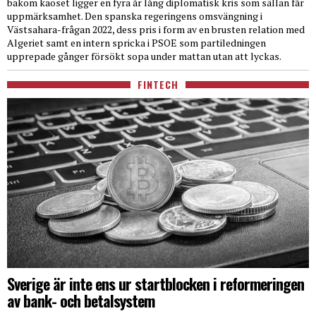
bakom kaoset ligger en fyra år lång diplomatisk kris som sällan får
uppmärksamhet. Den spanska regeringens omsvängning i
Västsahara-frågan 2022, dess pris i form av en brusten relation med
Algeriet samt en intern spricka i PSOE som partiledningen
upprepade gånger försökt sopa under mattan utan att lyckas.
FINTECH
Sverige är inte ens ur startblocken i reformeringen
av bank- och betalsystem