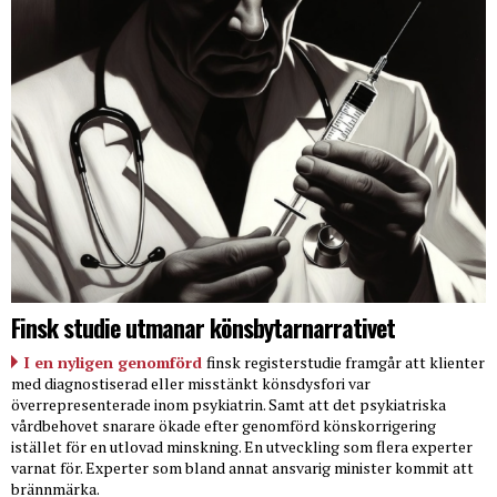
Finsk studie utmanar könsbytarnarrativet
I en nyligen genomförd
finsk registerstudie framgår att klienter
med diagnostiserad eller misstänkt könsdysfori var
överrepresenterade inom psykiatrin. Samt att det psykiatriska
vårdbehovet snarare ökade efter genomförd könskorrigering
istället för en utlovad minskning. En utveckling som flera experter
varnat för. Experter som bland annat ansvarig minister kommit att
brännmärka.