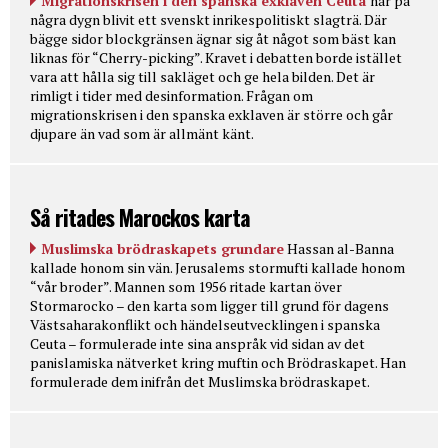
Migrationskrisen i den spanska exklaven Ceuta
har på
några dygn blivit ett svenskt inrikespolitiskt slagträ. Där
bägge sidor blockgränsen ägnar sig åt något som bäst kan
liknas för “Cherry-picking”. Kravet i debatten borde istället
vara att hålla sig till sakläget och ge hela bilden. Det är
rimligt i tider med desinformation. Frågan om
migrationskrisen i den spanska exklaven är större och går
djupare än vad som är allmänt känt.
Så ritades Marockos karta
Muslimska brödraskapets grundare
Hassan al-Banna
kallade honom sin vän. Jerusalems stormufti kallade honom
“vår broder”. Mannen som 1956 ritade kartan över
Stormarocko – den karta som ligger till grund för dagens
Västsaharakonflikt och händelseutvecklingen i spanska
Ceuta – formulerade inte sina anspråk vid sidan av det
panislamiska nätverket kring muftin och Brödraskapet. Han
formulerade dem inifrån det Muslimska brödraskapet.