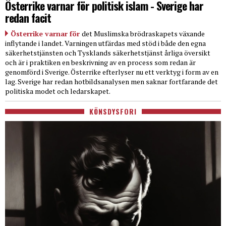
Österrike varnar för politisk islam - Sverige har
redan facit
Österrike varnar för
det Muslimska brödraskapets växande
inflytande i landet. Varningen utfärdas med stöd i både den egna
säkerhetstjänsten och Tysklands säkerhetstjänst årliga översikt
och är i praktiken en beskrivning av en process som redan är
genomförd i Sverige. Österrike efterlyser nu ett verktyg i form av en
lag. Sverige har redan hotbildsanalysen men saknar fortfarande det
politiska modet och ledarskapet.
KÖNSDYSFORI