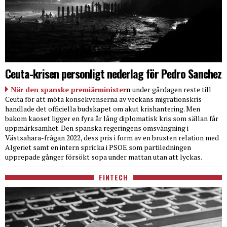
Ceuta-krisen personligt nederlag för Pedro Sanchez
När den spanske premiärminister
n
under gårdagen reste till
Ceuta för att möta konsekvenserna av veckans migrationskris
handlade det officiella budskapet om akut krishantering. Men
bakom kaoset ligger en fyra år lång diplomatisk kris som sällan får
uppmärksamhet. Den spanska regeringens omsvängning i
Västsahara-frågan 2022, dess pris i form av en brusten relation med
Algeriet samt en intern spricka i PSOE som partiledningen
upprepade gånger försökt sopa under mattan utan att lyckas.
FINTECH