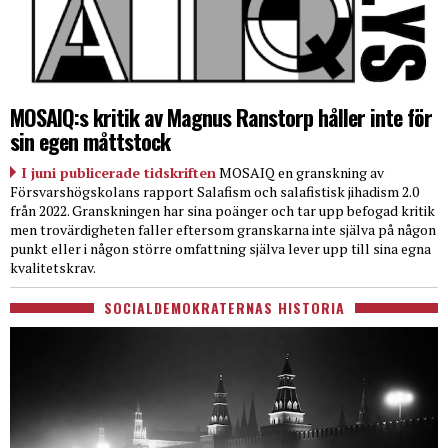
MOSAIQ:s kritik av Magnus Ranstorp håller inte för
sin egen måttstock
I juni publicerade tidskriften
MOSAIQ en granskning av
Försvarshögskolans rapport Salafism och salafistisk jihadism 2.0
från 2022. Granskningen har sina poänger och tar upp befogad kritik
men trovärdigheten faller eftersom granskarna inte själva på någon
punkt eller i någon större omfattning själva lever upp till sina egna
kvalitetskrav.
SOCIALDEMOKRATERNAS HISTORIA