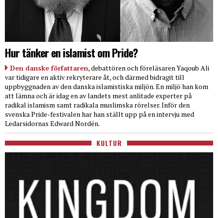
Hur tänker en islamist om Pride?
Den danske författaren
, debattören och föreläsaren Yaqoub Ali
var tidigare en aktiv rekryterare åt, och därmed bidragit till
uppbyggnaden av den danska islamistiska miljön. En miljö han kom
att lämna och är idag en av landets mest anlitade experter på
radikal islamism samt radikala muslimska rörelser. Inför den
svenska Pride-festivalen har han ställt upp på en intervju med
Ledarsidornas Edward Nordén.
KULTUR