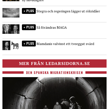
PLUS
Stegra och regeringen lägger ut rökridåer
PLUS
Så förändras MAGA
PLUS
Mamdanis valvinst ett tveeggat svärd
MER FRÅN LEDARSIDORNA.SE
DEN SPANSKA MIGRATIONSKRISEN