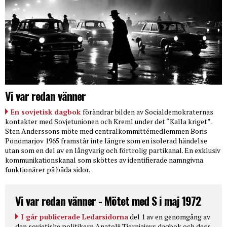
Vi var redan vänner
En sovjetisk dagbok
förändrar bilden av Socialdemokraternas
kontakter med Sovjetunionen och Kreml under det “Kalla kriget”.
Sten Anderssons möte med centralkommittémedlemmen Boris
Ponomarjov 1965 framstår inte längre som en isolerad händelse
utan som en del av en långvarig och förtrolig partikanal. En exklusiv
kommunikationskanal som sköttes av identifierade namngivna
funktionärer på båda sidor.
Vi var redan vänner - Mötet med S i maj 1972
I går publicerade Ledarsidorna
del 1 av en genomgång av
den sovjetiske politikern Anatolij Tjernjajevs dagbok och dess