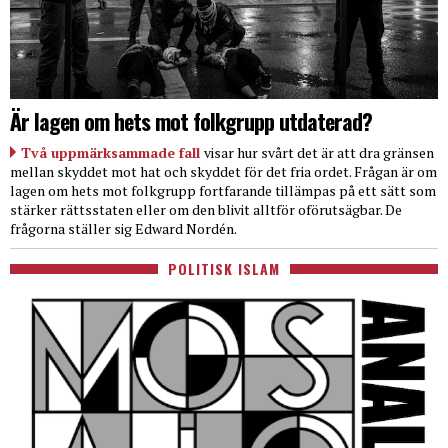
Är lagen om hets mot folkgrupp utdaterad?
Två uppmärksammade fall
visar hur svårt det är att dra gränsen
mellan skyddet mot hat och skyddet för det fria ordet. Frågan är om
lagen om hets mot folkgrupp fortfarande tillämpas på ett sätt som
stärker rättsstaten eller om den blivit alltför oförutsägbar. De
frågorna ställer sig Edward Nordén.
POLITISK ISLAM