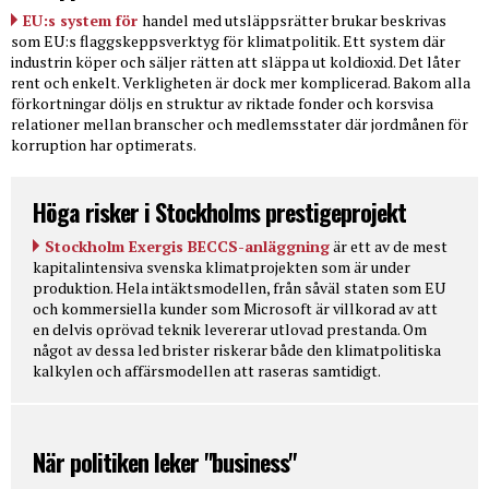
EU:s system för
handel med utsläppsrätter brukar beskrivas
som EU:s flaggskeppsverktyg för klimatpolitik. Ett system där
industrin köper och säljer rätten att släppa ut koldioxid. Det låter
rent och enkelt. Verkligheten är dock mer komplicerad. Bakom alla
förkortningar döljs en struktur av riktade fonder och korsvisa
relationer mellan branscher och medlemsstater där jordmånen för
korruption har optimerats.
Höga risker i Stockholms prestigeprojekt
Stockholm Exergis BECCS-anläggning
är ett av de mest
kapitalintensiva svenska klimatprojekten som är under
produktion. Hela intäktsmodellen, från såväl staten som EU
och kommersiella kunder som Microsoft är villkorad av att
en delvis oprövad teknik levererar utlovad prestanda. Om
något av dessa led brister riskerar både den klimatpolitiska
kalkylen och affärsmodellen att raseras samtidigt.
När politiken leker "business"