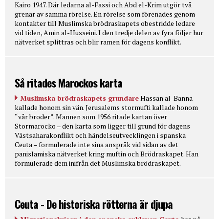
Kairo 1947. Där ledarna al-Fassi och Abd el-Krim utgör två
grenar av samma rörelse. En rörelse som förenades genom
kontakter till Muslimska brödraskapets obestridde ledare
vid tiden, Amin al-Husseini. I den tredje delen av fyra följer hur
nätverket splittras och blir ramen för dagens konflikt.
Så ritades Marockos karta
Muslimska brödraskapets grundare
Hassan al-Banna
kallade honom sin vän. Jerusalems stormufti kallade honom
“vår broder”. Mannen som 1956 ritade kartan över
Stormarocko – den karta som ligger till grund för dagens
Västsaharakonflikt och händelseutvecklingen i spanska
Ceuta – formulerade inte sina anspråk vid sidan av det
panislamiska nätverket kring muftin och Brödraskapet. Han
formulerade dem inifrån det Muslimska brödraskapet.
Ceuta - De historiska rötterna är djupa