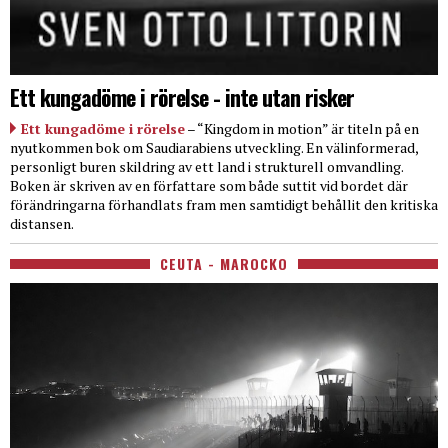
Ett kungadöme i rörelse - inte utan risker
Ett kungadöme i rörelse
– “Kingdom in motion” är titeln på en
nyutkommen bok om Saudiarabiens utveckling. En välinformerad,
personligt buren skildring av ett land i strukturell omvandling.
Boken är skriven av en författare som både suttit vid bordet där
förändringarna förhandlats fram men samtidigt behållit den kritiska
distansen.
CEUTA - MAROCKO