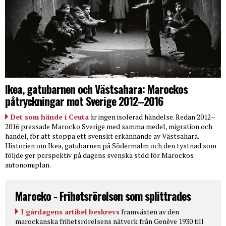
Ikea, gatubarnen och Västsahara: Marockos
påtryckningar mot Sverige 2012–2016
Det som hände i Ceuta
är ingen isolerad händelse. Redan 2012–
2016 pressade Marocko Sverige med samma medel, migration och
handel, för att stoppa ett svenskt erkännande av Västsahara.
Historien om Ikea, gatubarnen på Södermalm och den tystnad som
följde ger perspektiv på dagens svenska stöd för Marockos
autonomiplan.
Marocko - Frihetsrörelsen som splittrades
I gårdagens artikel beskrevs
framväxten av den
marockanska frihetsrörelsens nätverk från Genève 1930 till