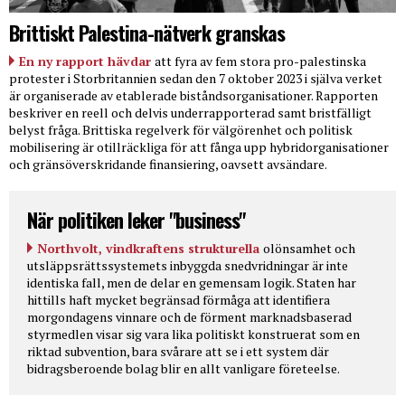
Brittiskt Palestina-nätverk granskas
En ny rapport hävdar
att fyra av fem stora pro-palestinska
protester i Storbritannien sedan den 7 oktober 2023 i själva verket
är organiserade av etablerade biståndsorganisationer. Rapporten
beskriver en reell och delvis underrapporterad samt bristfälligt
belyst fråga. Brittiska regelverk för välgörenhet och politisk
mobilisering är otillräckliga för att fånga upp hybridorganisationer
och gränsöverskridande finansiering, oavsett avsändare.
När politiken leker "business"
Northvolt, vindkraftens strukturella
olönsamhet och
utsläppsrättssystemets inbyggda snedvridningar är inte
identiska fall, men de delar en gemensam logik. Staten har
hittills haft mycket begränsad förmåga att identifiera
morgondagens vinnare och de förment marknadsbaserad
styrmedlen visar sig vara lika politiskt konstruerat som en
riktad subvention, bara svårare att se i ett system där
bidragsberoende bolag blir en allt vanligare företeelse.