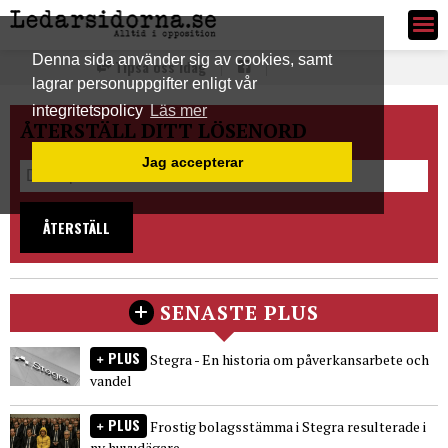
Ledarsidorna.se
Denna sida använder sig av cookies, samt
Tipsa oss idag
lagrar personuppgifter enligt vår
integritetspolicy
Läs mer
ÅTERSTÄLL DITT LÖSENORD
Jag accepterar
ÅTERSTÄLL
SENASTE PLUS
PLUS
Stegra - En historia om påverkansarbete och
vandel
PLUS
Frostig bolagsstämma i Stegra resulterade i
ny huvudägare