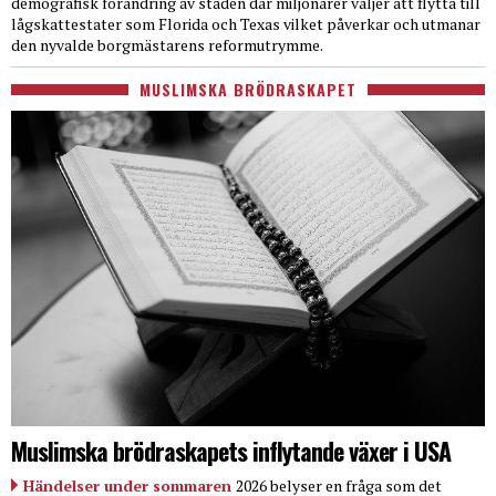
demografisk förändring av staden där miljonärer väljer att flytta till
lågskattestater som Florida och Texas vilket påverkar och utmanar
den nyvalde borgmästarens reformutrymme.
MUSLIMSKA BRÖDRASKAPET
Muslimska brödraskapets inflytande växer i USA
Händelser under sommaren
2026 belyser en fråga som det