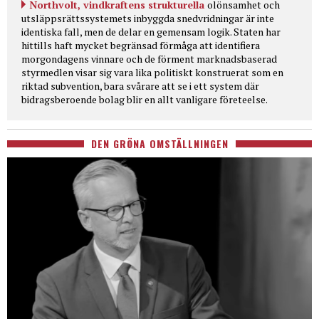
Northvolt, vindkraftens strukturella
olönsamhet och
utsläppsrättssystemets inbyggda snedvridningar är inte
identiska fall, men de delar en gemensam logik. Staten har
hittills haft mycket begränsad förmåga att identifiera
morgondagens vinnare och de förment marknadsbaserad
styrmedlen visar sig vara lika politiskt konstruerat som en
riktad subvention, bara svårare att se i ett system där
bidragsberoende bolag blir en allt vanligare företeelse.
DEN GRÖNA OMSTÄLLNINGEN