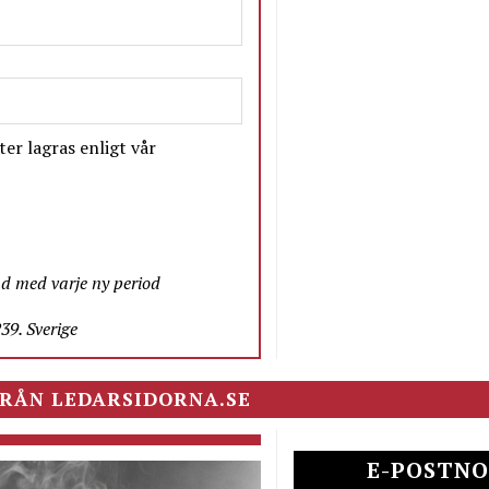
er lagras enligt vår
nd med varje ny period
9. Sverige
RÅN LEDARSIDORNA.SE
E-POSTNO