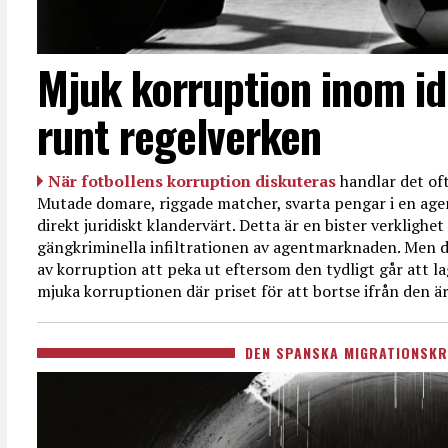
Mjuk korruption inom id
runt regelverken
När fotbollens korruption diskuteras
handlar det oft
Mutade domare, riggade matcher, svarta pengar i en age
direkt juridiskt klandervärt. Detta är en bister verkligh
gängkriminella infiltrationen av agentmarknaden. Men d
av korruption att peka ut eftersom den tydligt går att l
mjuka korruptionen där priset för att bortse ifrån den är
DEN SPANSKA MIGRATIONSKR