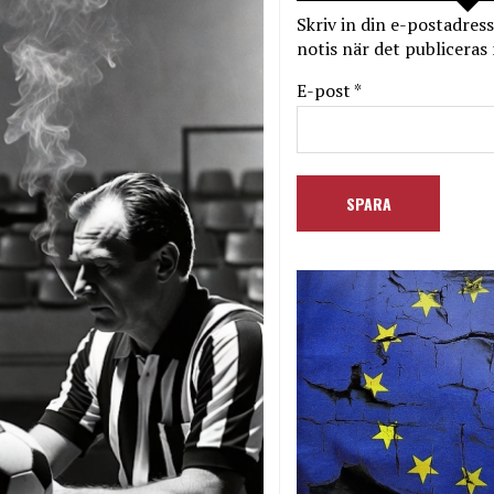
Skriv in din e-postadress
notis när det publiceras 
E-post *