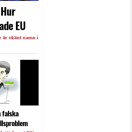
- Hur
ade EU
 är okänt namn i
 falska
llsproblem