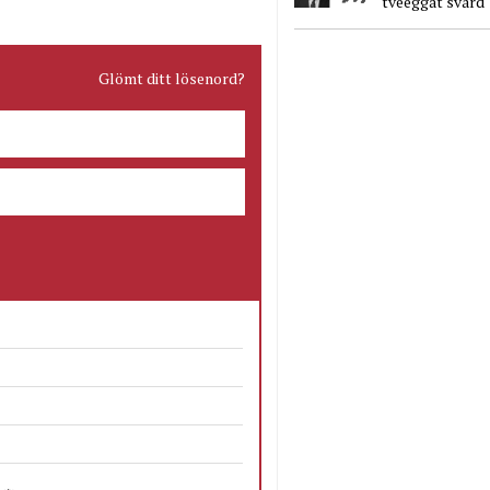
tveeggat svärd
Glömt ditt lösenord?