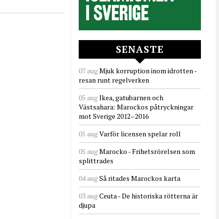
SENASTE
07 aug
Mjuk korruption inom idrotten -
resan runt regelverken
05 aug
Ikea, gatubarnen och
Västsahara: Marockos påtryckningar
mot Sverige 2012–2016
05 aug
Varför licensen spelar roll
05 aug
Marocko - Frihetsrörelsen som
splittrades
04 aug
Så ritades Marockos karta
03 aug
Ceuta - De historiska rötterna är
djupa