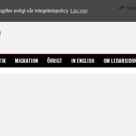
Tipsa
fter enligt vår integritetspolicy
Läs mer
Ledarsidorna.se
TIK
MIGRATION
ÖVRIGT
IN ENGLISH
OM LEDARSIDO