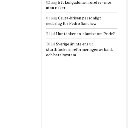
02 aug
Ett kungadöme i rörelse - inte
utan risker
01 aug
Ceuta-krisen personligt
nederlag för Pedro Sanchez
31 jul
Hur tänker en islamist om Pride?
30 jul
Sverige är inte ens ur
startblocken i reformeringen av bank-
och betalsystem