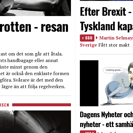
Efter Brexit 
rotten - resan
Tyskland kap
660
Martin Selmayr
Sverige
Fått stor makt
ast om det som går att åtala.
nts handbagage eller annat
et inte minst genom den
et är också den enklaste formen
agföra. Svårare är det med den
 lägre än att följa regelverken.
ISEN
Dagens Nyheter och
nyheter - ett samhä