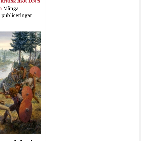
kritisk mot DN:s
in
Många
 publiceringar