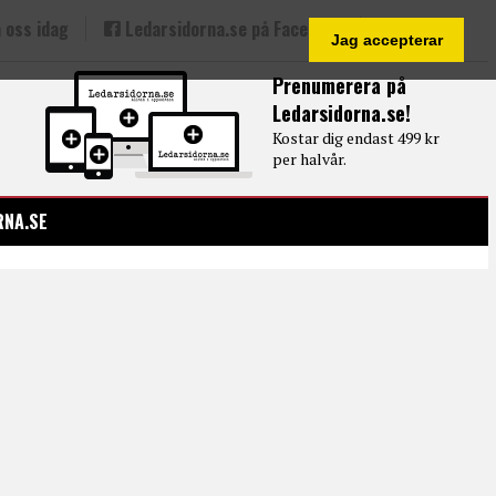
 oss idag
Ledarsidorna.se på Facebook
Jag accepterar
Prenumerera på
Ledarsidorna.se!
Kostar dig endast 499 kr
per halvår.
RNA.SE