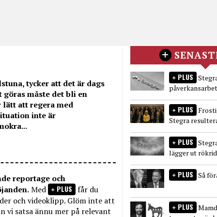
SENAST
PLUS
Stegra
tuna, tycker att det är dags
påverkansarbet
t göras måste det bli en
 lätt att regera med
PLUS
Frost
uation inte är
Stegra resulter
mokra...
PLUS
Stegr
lägger ut rökri
PLUS
Så fö
nde reportage och
PLUS
öjanden.
Med
får du
bilder och videoklipp. Glöm inte att
PLUS
Mamda
n vi satsa ännu mer på relevant