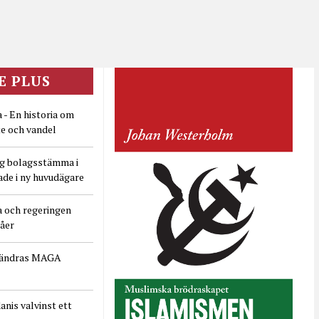
E PLUS
 - En historia om
e och vandel
ig bolagsstämma i
ade i ny huvudägare
a och regeringen
dåer
rändras MAGA
nis valvinst ett