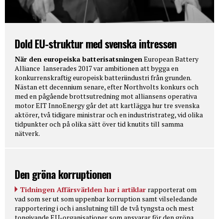
Dold EU-struktur med svenska intressen
När den europeiska batterisatsningen
European Battery
Alliance lanserades 2017 var ambitionen att bygga en
konkurrenskraftig europeisk batteriindustri från grunden.
Nästan ett decennium senare, efter Northvolts konkurs och
med en pågående brottsutredning mot alliansens operativa
motor EIT InnoEnergy går det att kartlägga hur tre svenska
aktörer, två tidigare ministrar och en industristrateg, vid olika
tidpunkter och på olika sätt över tid knutits till samma
nätverk.
Den gröna korruptionen
Tidningen Affärsvärlden har i artiklar
rapporterat om
vad som ser ut som uppenbar korruption samt vilseledande
rapportering i och i anslutning till de två tyngsta och mest
tongivande EU-organisationer som ansvarar för den gröna