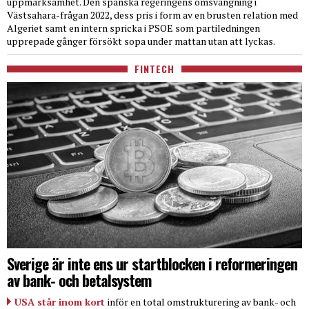
uppmärksamhet. Den spanska regeringens omsvängning i
Västsahara-frågan 2022, dess pris i form av en brusten relation med
Algeriet samt en intern spricka i PSOE som partiledningen
upprepade gånger försökt sopa under mattan utan att lyckas.
FINTECH
Sverige är inte ens ur startblocken i reformeringen
av bank- och betalsystem
USA står inom kort
inför en total omstrukturering av bank- och