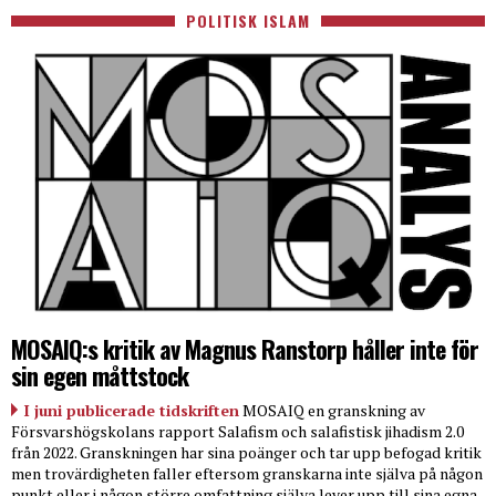
POLITISK ISLAM
MOSAIQ:s kritik av Magnus Ranstorp håller inte för
sin egen måttstock
I juni publicerade tidskriften
MOSAIQ en granskning av
Försvarshögskolans rapport Salafism och salafistisk jihadism 2.0
från 2022. Granskningen har sina poänger och tar upp befogad kritik
men trovärdigheten faller eftersom granskarna inte själva på någon
punkt eller i någon större omfattning själva lever upp till sina egna