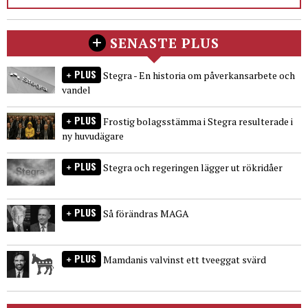
SENASTE PLUS
PLUS
Stegra - En historia om påverkansarbete och
vandel
PLUS
Frostig bolagsstämma i Stegra resulterade i
ny huvudägare
PLUS
Stegra och regeringen lägger ut rökridåer
PLUS
Så förändras MAGA
PLUS
Mamdanis valvinst ett tveeggat svärd