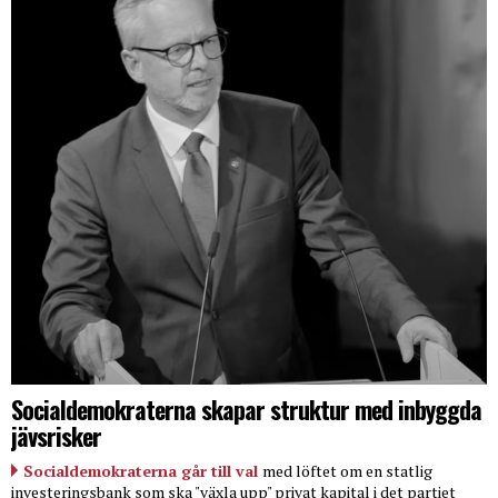
Socialdemokraterna skapar struktur med inbyggda
jävsrisker
Socialdemokraterna går till val
med löftet om en statlig
investeringsbank som ska "växla upp" privat kapital i det partiet