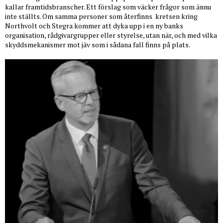
kallar framtidsbranscher. Ett förslag som väcker frågor som ännu
inte ställts. Om samma personer som återfinns
kretsen kring
Northvolt och Stegra kommer att dyka upp i en ny banks
organisation, rådgivargrupper eller styrelse, utan när, och med vilka
skyddsmekanismer mot jäv som i sådana fall finns på plats.