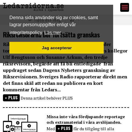
Ledarsidorna.se
Denna sida använder sig av cookies, samt
Tipsa oss idag
lagrar personuppgifter enligt vår
Riksrevisorerna bör fortsätta granskas
integritetspolicy
Läs mer
Riksrevisor Margareta Åberg meddelade under
Jag accepterar
torsdags att hon lämnar sitt uppdrag. Hennes kollegor
Ulf Bengtsson och Susanne Ackum, den tredje
riksrevisorn, begärde att få bli entledigade från
uppdraget sedan Dagens Nyheters granskning av
Riksrevisionen. Sveriges Radio rapporterar direkt men
det finns skäl att redan nu publicera en kort
kommentar från Ledars...
PLUS
Denna artikel behöver PLUS
Missa inte våra fördjupande reportage
och extramaterial i våra avslöjanden.
PLUS
Med
får du tillgång till alla