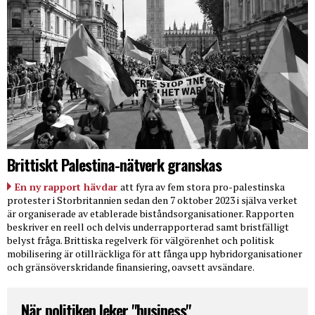
Brittiskt Palestina-nätverk granskas
En ny rapport hävdar
att fyra av fem stora pro-palestinska
protester i Storbritannien sedan den 7 oktober 2023 i själva verket
är organiserade av etablerade biståndsorganisationer. Rapporten
beskriver en reell och delvis underrapporterad samt bristfälligt
belyst fråga. Brittiska regelverk för välgörenhet och politisk
mobilisering är otillräckliga för att fånga upp hybridorganisationer
och gränsöverskridande finansiering, oavsett avsändare.
När politiken leker "business"