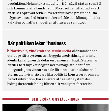
produktion. Hela intäktsmodellen, från såväl staten som EU
och kommersiella kunder som Microsoft är villkorad av att
en delvis oprövad teknik levererar utlovad prestanda. Om
något av dessa led brister riskerar både den klimatpolitiska
kalkylen och affärsmodellen att raseras samtidigt.
När politiken leker "business"
Northvolt, vindkraftens strukturella
olönsamhet och
utsläppsrättssystemets inbyggda snedvridningar är inte
identiska fall, men de delar en gemensam logik. Staten har
hittills haft mycket begränsad förmåga att identifiera
morgondagens vinnare och de förment marknadsbaserad
styrmedlen visar sig vara lika politiskt konstruerat som en
riktad subvention, bara svårare att se i ett system där
bidragsberoende bolag blir en allt vanligare företeelse.
DEN GRÖNA OMSTÄLLNINGEN