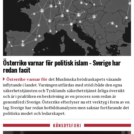
Österrike varnar för politisk islam - Sverige har
redan facit
Österrike varnar för
det Muslimska brödraskapets växande
inflytande i landet. Varningen utfärdas med stöd i både den egna
säkerhetstjänsten och Tysklands säkerhetstjänst årliga översikt
och är i praktiken en beskrivning av en process som redan är
genomförd i Sverige. Österrike efterlyser nu ett verktyg i form av en
lag. Sverige har redan hotbildsanalysen men saknar fortfarande det
politiska modet och ledarskapet.
KÖNSDYSFORI