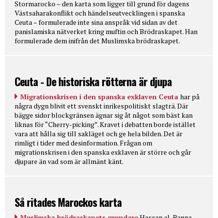
Stormarocko – den karta som ligger till grund för dagens
Västsaharakonflikt och händelseutvecklingen i spanska
Ceuta – formulerade inte sina anspråk vid sidan av det
panislamiska nätverket kring muftin och Brödraskapet. Han
formulerade dem inifrån det Muslimska brödraskapet.
Ceuta - De historiska rötterna är djupa
Migrationskrisen i den spanska exklaven Ceuta
har på
några dygn blivit ett svenskt inrikespolitiskt slagträ. Där
bägge sidor blockgränsen ägnar sig åt något som bäst kan
liknas för “Cherry-picking”. Kravet i debatten borde istället
vara att hålla sig till sakläget och ge hela bilden. Det är
rimligt i tider med desinformation. Frågan om
migrationskrisen i den spanska exklaven är större och går
djupare än vad som är allmänt känt.
Så ritades Marockos karta
Muslimska brödraskapets grundare
Hassan al-Banna