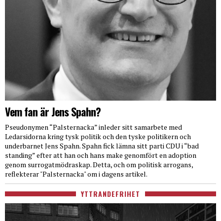
Vem fan är Jens Spahn?
Pseudonymen “Palsternacka” inleder sitt samarbete med
Ledarsidorna kring tysk politik och den tyske politikern och
underbarnet Jens Spahn. Spahn fick lämna sitt parti CDU i “bad
standing” efter att han och hans make genomfört en adoption
genom surrogatmödraskap. Detta, och om politisk arrogans,
reflekterar "Palsternacka" om i dagens artikel.
YTTRANDEFRIHET