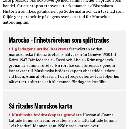
2016 pressade Marocko Sverige med samma medel, migration och
handel, för att stoppa ett svenskt erkännande av Västsahara.
Historien om Ikea, gatubarnen på Södermalm och den tystnad som
följde ger perspektiv på dagens svenska stöd för Marockos
autonomiplan.
Marocko - Frihetsrörelsen som splittrades
I gårdagens artikel beskrevs
framväxten av den
marockanska frihetsrörelsens nätverk från Genève 1930 till
Kairo 1947. Där ledarna al-Fassi och Abd el-Krim utgör två
grenar av samma rörelse. En rörelse som förenades genom
kontakter till Muslimska brödraskapets obestridde ledare
vid tiden, Amin al-Husseini. I den tredje delen av fyra följer hur
nätverket splittras och blir ramen för dagens konflikt.
Så ritades Marockos karta
Muslimska brödraskapets grundare
Hassan al-Banna
kallade honom sin vän. Jerusalems stormufti kallade honom
“vår broder”. Mannen som 1956 ritade kartan över