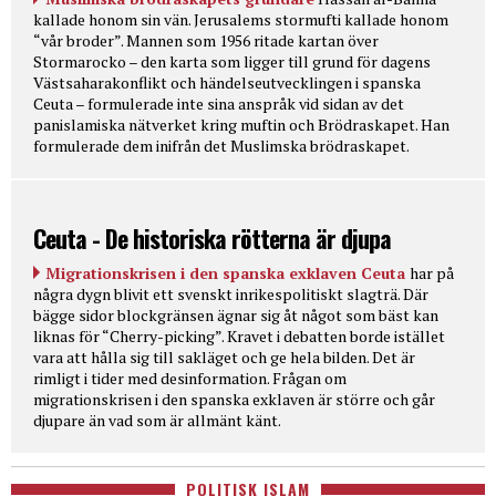
kallade honom sin vän. Jerusalems stormufti kallade honom
“vår broder”. Mannen som 1956 ritade kartan över
Stormarocko – den karta som ligger till grund för dagens
Västsaharakonflikt och händelseutvecklingen i spanska
Ceuta – formulerade inte sina anspråk vid sidan av det
panislamiska nätverket kring muftin och Brödraskapet. Han
formulerade dem inifrån det Muslimska brödraskapet.
Ceuta - De historiska rötterna är djupa
Migrationskrisen i den spanska exklaven Ceuta
har på
några dygn blivit ett svenskt inrikespolitiskt slagträ. Där
bägge sidor blockgränsen ägnar sig åt något som bäst kan
liknas för “Cherry-picking”. Kravet i debatten borde istället
vara att hålla sig till sakläget och ge hela bilden. Det är
rimligt i tider med desinformation. Frågan om
migrationskrisen i den spanska exklaven är större och går
djupare än vad som är allmänt känt.
POLITISK ISLAM