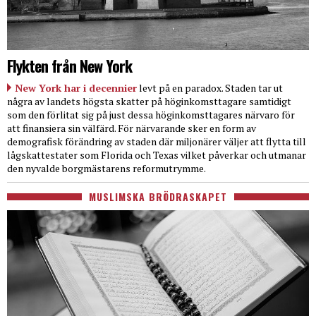
Flykten från New York
New York har i decennier
levt på en paradox. Staden tar ut
några av landets högsta skatter på höginkomsttagare samtidigt
som den förlitat sig på just dessa höginkomsttagares närvaro för
att finansiera sin välfärd. För närvarande sker en form av
demografisk förändring av staden där miljonärer väljer att flytta till
lågskattestater som Florida och Texas vilket påverkar och utmanar
den nyvalde borgmästarens reformutrymme.
MUSLIMSKA BRÖDRASKAPET