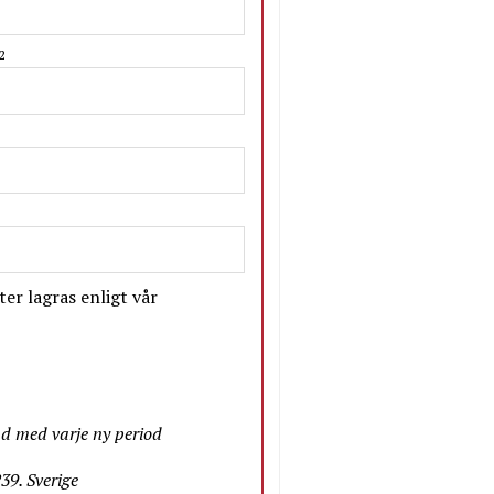
2
er lagras enligt vår
nd med varje ny period
9. Sverige