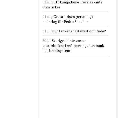
02 aug
Ett kungadöme i rörelse - inte
utan risker
01 aug
Ceuta-krisen personligt
nederlag för Pedro Sanchez
31 jul
Hur tänker en islamist om Pride?
30 jul
Sverige är inte ens ur
startblocken i reformeringen av bank-
och betalsystem