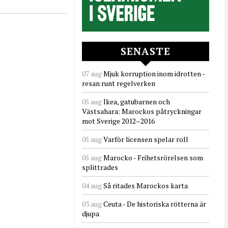
SENASTE
07 aug
Mjuk korruption inom idrotten -
resan runt regelverken
05 aug
Ikea, gatubarnen och
Västsahara: Marockos påtryckningar
mot Sverige 2012–2016
05 aug
Varför licensen spelar roll
05 aug
Marocko - Frihetsrörelsen som
splittrades
04 aug
Så ritades Marockos karta
03 aug
Ceuta - De historiska rötterna är
djupa