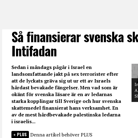
Så finansierar svenska s
Intifadan
Sedan i måndags pågår i Israel en
landsomfattande jakt på sex terrorister efter
att de lyckats gräva sig ut ur ett av Israels
I
hårdast bevakade fängelser. Men vad som är
A
okänt för svenska läsare är en av ledarnas
S
starka kopplingar till Sverige och hur svenska
skattemedel finansierat hans verksamhet. En
av de mest hårdbevakade palestinska ledarna
i israelis...
PLUS
Denna artikel behöver PLUS