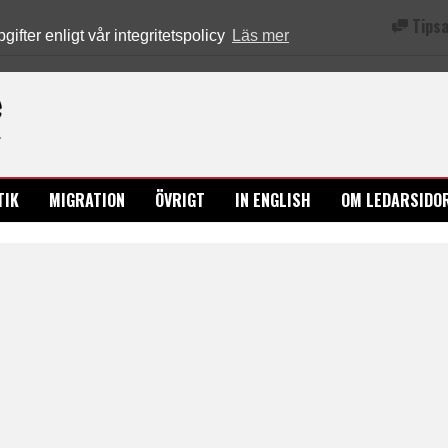
Tipsa
fter enligt vår integritetspolicy
Läs mer
Ledarsidorna.se
TIK
MIGRATION
ÖVRIGT
IN ENGLISH
OM LEDARSIDO