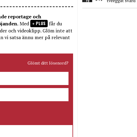
tveeggat svärd
nde reportage och
PLUS
öjanden.
Med
får du
bilder och videoklipp. Glöm inte att
n vi satsa ännu mer på relevant
Glömt ditt lösenord?