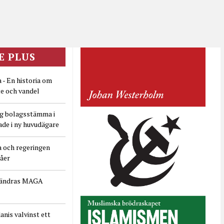
E PLUS
 - En historia om
e och vandel
ig bolagsstämma i
ade i ny huvudägare
a och regeringen
dåer
rändras MAGA
nis valvinst ett