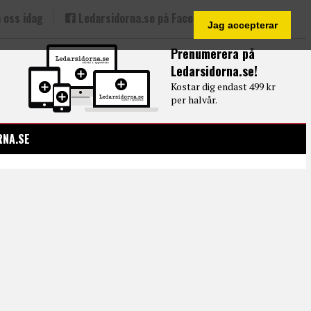
 oss idag
Ledarsidorna.se på Facebook
Jag accepterar
Prenumerera på
Ledarsidorna.se!
Kostar dig endast 499 kr
per halvår.
RNA.SE