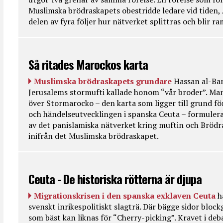
Muslimska brödraskapets obestridde ledare vid tiden, 
delen av fyra följer hur nätverket splittras och blir r
Så ritades Marockos karta
Muslimska brödraskapets grundare
Hassan al-Ban
Jerusalems stormufti kallade honom “vår broder”. Ma
över Stormarocko – den karta som ligger till grund fö
och händelseutvecklingen i spanska Ceuta – formulera
av det panislamiska nätverket kring muftin och Bröd
inifrån det Muslimska brödraskapet.
Ceuta - De historiska rötterna är djupa
Migrationskrisen i den spanska exklaven Ceuta
h
svenskt inrikespolitiskt slagträ. Där bägge sidor bloc
som bäst kan liknas för “Cherry-picking”. Kravet i deba