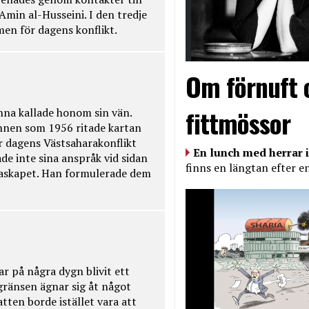
Amin al-Husseini. I den tredje
amen för dagens konflikt.
Om förnuft 
fittmössor
na kallade honom sin vän.
nnen som 1956 ritade kartan
r dagens Västsaharakonflikt
En lunch med herrar i
de inte sina anspråk vid sidan
finns en längtan efter e
raskapet. Han formulerade dem
ar på några dygn blivit ett
kgränsen ägnar sig åt något
tten borde istället vara att