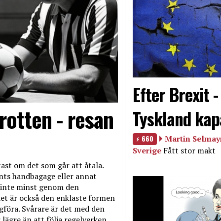
Efter Brexit 
rotten - resan
Tyskland kap
660
Martin Selmayr
Sverige
Fått stor makt
ast om det som går att åtala.
nts handbagage eller annat
et inte minst genom den
et är också den enklaste formen
agföra. Svårare är det med den
 lägre än att följa regelverken.