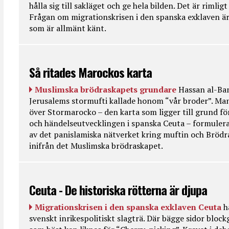
hålla sig till sakläget och ge hela bilden. Det är rimlig
Frågan om migrationskrisen i den spanska exklaven är
som är allmänt känt.
Så ritades Marockos karta
Muslimska brödraskapets grundare
Hassan al-Ban
Jerusalems stormufti kallade honom “vår broder”. Ma
över Stormarocko – den karta som ligger till grund fö
och händelseutvecklingen i spanska Ceuta – formulera
av det panislamiska nätverket kring muftin och Bröd
inifrån det Muslimska brödraskapet.
Ceuta - De historiska rötterna är djupa
Migrationskrisen i den spanska exklaven Ceuta
h
svenskt inrikespolitiskt slagträ. Där bägge sidor bloc