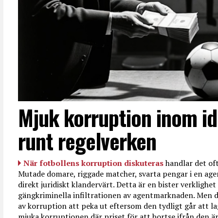
Mjuk korruption inom id
runt regelverken
När fotbollens korruption diskuteras
handlar det oft
Mutade domare, riggade matcher, svarta pengar i en age
direkt juridiskt klandervärt. Detta är en bister verkligh
gängkriminella infiltrationen av agentmarknaden. Men d
av korruption att peka ut eftersom den tydligt går att l
mjuka korruptionen där priset för att bortse ifrån den är