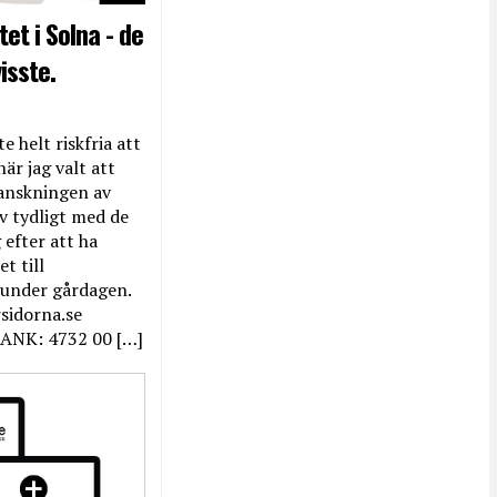
et i Solna - de
isste.
e helt riskfria att
när jag valt att
anskningen av
ev tydligt med de
efter att ha
t till
 under gårdagen.
rsidorna.se
ANK: 4732 00 […]