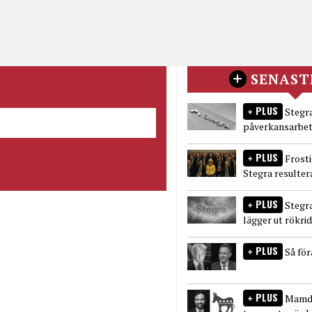
SENAST
PLUS
Stegra
påverkansarbet
PLUS
Frost
Stegra resulter
PLUS
Stegr
lägger ut rökri
PLUS
Så fö
PLUS
Mamda