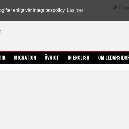
Tipsa
fter enligt vår integritetspolicy
Läs mer
Ledarsidorna.se
TIK
MIGRATION
ÖVRIGT
IN ENGLISH
OM LEDARSIDO