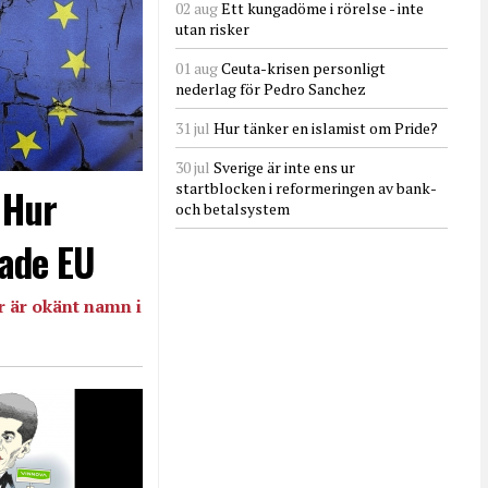
02 aug
Ett kungadöme i rörelse - inte
utan risker
01 aug
Ceuta-krisen personligt
nederlag för Pedro Sanchez
31 jul
Hur tänker en islamist om Pride?
30 jul
Sverige är inte ens ur
startblocken i reformeringen av bank-
- Hur
och betalsystem
ade EU
 är okänt namn i