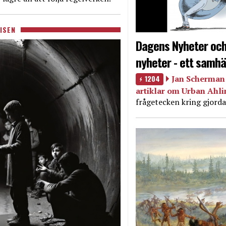
ISEN
Dagens Nyheter och
nyheter - ett samhä
1204
Jan Scherman 
artiklar om Urban Ahl
frågetecken kring gjorda