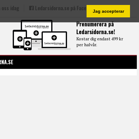
 oss idag
Ledarsidorna.se på Facebook
Jag accepterar
Prenumerera på
Ledarsidorna.se!
Kostar dig endast 499 kr
per halvår.
RNA.SE