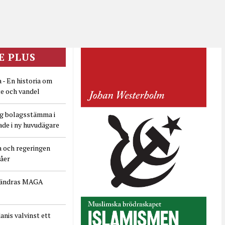
E PLUS
 - En historia om
e och vandel
ig bolagsstämma i
ade i ny huvudägare
a och regeringen
dåer
rändras MAGA
nis valvinst ett