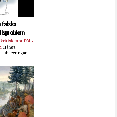
 falska
llsproblem
kritisk mot DN:s
in
Många
 publiceringar