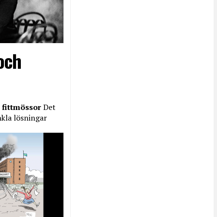
och
 fittmössor
Det
nkla lösningar