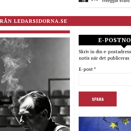
tveeggat svärd
RÅN LEDARSIDORNA.SE
E-POSTNO
Skriv in din e-postadress
notis när det publiceras 
E-post *