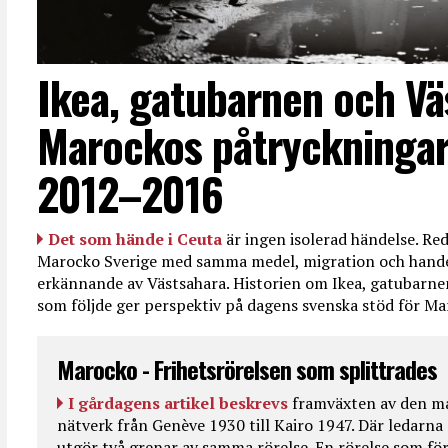
Ikea, gatubarnen och Vä
Marockos påtryckningar
2012–2016
Det som hände i Ceuta
är ingen isolerad händelse. R
Marocko Sverige med samma medel, migration och handel
erkännande av Västsahara. Historien om Ikea, gatubarn
som följde ger perspektiv på dagens svenska stöd för 
Marocko - Frihetsrörelsen som splittrades
I gårdagens artikel beskrevs
framväxten av den ma
nätverk från Genève 1930 till Kairo 1947. Där ledarna
utgör två grenar av samma rörelse. En rörelse som fö