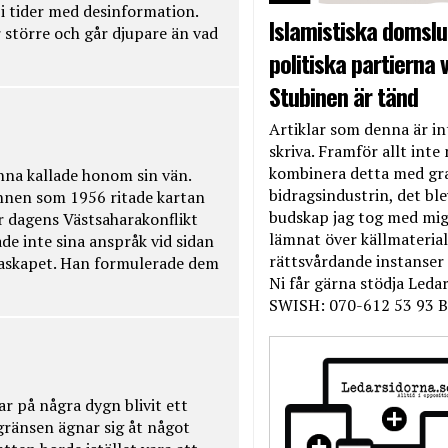
t i tider med desinformation.
Islamistiska domslut
 större och går djupare än vad
politiska partierna v
Stubinen är tänd
Artiklar som denna är int
skriva. Framför allt inte 
kombinera detta med gr
na kallade honom sin vän.
bidragsindustrin, det bl
nnen som 1956 ritade kartan
budskap jag tog med mig 
r dagens Västsaharakonflikt
lämnat över källmateriale
de inte sina anspråk vid sidan
rättsvårdande instanser
raskapet. Han formulerade dem
Ni får gärna stödja Leda
SWISH: 070-612 53 93 B
ar på några dygn blivit ett
kgränsen ägnar sig åt något