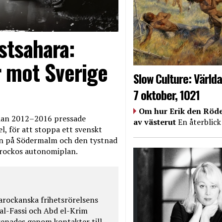
stsahara:
 mot Sverige
Slow Culture: Världa
7 oktober, 1021
Om hur Erik den Röde
edan 2012–2016 pressade
av västerut
En återblick
, för att stoppa ett svenskt
en på Södermalm och den tystnad
Marockos autonomiplan.
rockanska frihetsrörelsens
 al-Fassi och Abd el-Krim
renades genom kontakter till