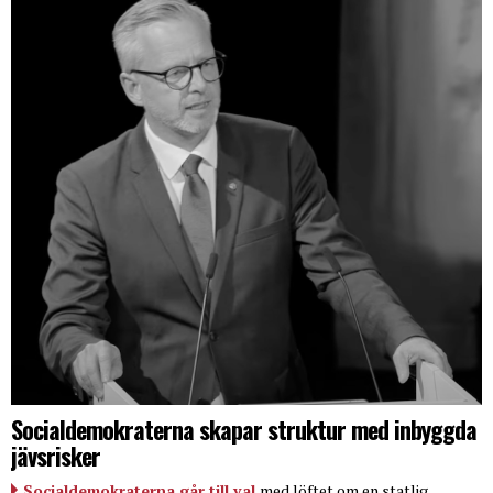
Socialdemokraterna skapar struktur med inbyggda
jävsrisker
Socialdemokraterna går till val
med löftet om en statlig