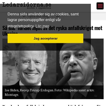
Ledarsidorna.se
Denna sida använder sig av cookies, samt
Tipsa oss idag
lagrar personuppgifter enligt vår
Så slår Turkiet mynt av det ryska anfallskriget mot
integritetspolicy
Läs mer
Ukraina
Jag accepterar
Joe Biden, Recep Tayyip Erdogan. Foto: Wikipedia samt arkiv.
Montage.