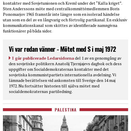
kontakter med Sovjetunionen och Kreml under det “Kalla kriget”.
Sten Anderssons möte med centralkommittémedlemmen Boris
Ponomarjov 1965 framstår inte längre som en isolerad händelse
utan som en del av en långvarig och förtrolig partikanal. En exklusiv
kommunikationskanal som sköttes av identifierade namngivna
funktionärer på båda sidor.
Vi var redan vänner - Mötet med S i maj 1972
I går publicerade Ledarsidorna
del 1 av en genomgång av
den sovjetiske politikern Anatolij Tjernjajevs dagbok och dess
uppgifter om Socialdemokraternas kontakter med det
sovjetiska kommunistpartiets internationella avdelning. Vi
lämnade berättelsen vid ankomsten till Sverige den 14 maj
1972. Nu fortsätter historien till själva mötet med
socialdemokraternas partiledning.
PALESTINA