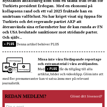
Rysslands anfallskrig kom som en skänk från ovan för
Turkiets president Erdogan. Med en ekonomi på
kollapsens rand och ett val 2023 fruktade han en
smärtsam valförlust. Nu har kriget visat sig öppna för
Turkiets och det regerande partiet AKP att
återanvända sina erfarenheter hur de kan runda av FN
och USA beslutade sanktioner mot stridande parter.
Och själv...
PLUS
Denna artikel behöver PLUS
Missa inte våra fördjupande reportage
och extramaterial i våra avslöjanden.
PLUS
Med
får du tillgång till alla
artiklar, bilder och videoklipp. Glöm inte att
med fler prenumeranter kan vi satsa ännu mer på relevant
journalistik.
REDAN MEDLEM?
Glömt ditt lösenord?