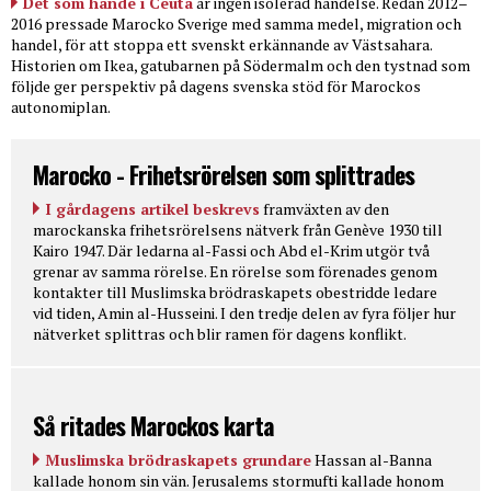
Det som hände i Ceuta
är ingen isolerad händelse. Redan 2012–
2016 pressade Marocko Sverige med samma medel, migration och
handel, för att stoppa ett svenskt erkännande av Västsahara.
Historien om Ikea, gatubarnen på Södermalm och den tystnad som
följde ger perspektiv på dagens svenska stöd för Marockos
autonomiplan.
Marocko - Frihetsrörelsen som splittrades
I gårdagens artikel beskrevs
framväxten av den
marockanska frihetsrörelsens nätverk från Genève 1930 till
Kairo 1947. Där ledarna al-Fassi och Abd el-Krim utgör två
grenar av samma rörelse. En rörelse som förenades genom
kontakter till Muslimska brödraskapets obestridde ledare
vid tiden, Amin al-Husseini. I den tredje delen av fyra följer hur
nätverket splittras och blir ramen för dagens konflikt.
Så ritades Marockos karta
Muslimska brödraskapets grundare
Hassan al-Banna
kallade honom sin vän. Jerusalems stormufti kallade honom