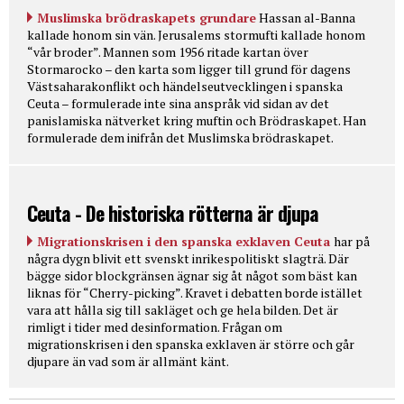
Muslimska brödraskapets grundare
Hassan al-Banna
kallade honom sin vän. Jerusalems stormufti kallade honom
“vår broder”. Mannen som 1956 ritade kartan över
Stormarocko – den karta som ligger till grund för dagens
Västsaharakonflikt och händelseutvecklingen i spanska
Ceuta – formulerade inte sina anspråk vid sidan av det
panislamiska nätverket kring muftin och Brödraskapet. Han
formulerade dem inifrån det Muslimska brödraskapet.
Ceuta - De historiska rötterna är djupa
Migrationskrisen i den spanska exklaven Ceuta
har på
några dygn blivit ett svenskt inrikespolitiskt slagträ. Där
bägge sidor blockgränsen ägnar sig åt något som bäst kan
liknas för “Cherry-picking”. Kravet i debatten borde istället
vara att hålla sig till sakläget och ge hela bilden. Det är
rimligt i tider med desinformation. Frågan om
migrationskrisen i den spanska exklaven är större och går
djupare än vad som är allmänt känt.