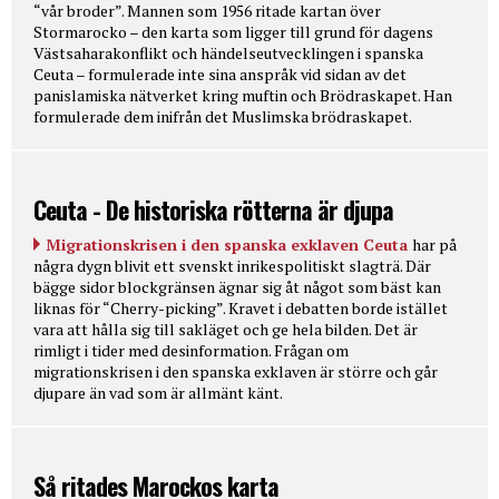
“vår broder”. Mannen som 1956 ritade kartan över
Stormarocko – den karta som ligger till grund för dagens
Västsaharakonflikt och händelseutvecklingen i spanska
Ceuta – formulerade inte sina anspråk vid sidan av det
panislamiska nätverket kring muftin och Brödraskapet. Han
formulerade dem inifrån det Muslimska brödraskapet.
Ceuta - De historiska rötterna är djupa
Migrationskrisen i den spanska exklaven Ceuta
har på
några dygn blivit ett svenskt inrikespolitiskt slagträ. Där
bägge sidor blockgränsen ägnar sig åt något som bäst kan
liknas för “Cherry-picking”. Kravet i debatten borde istället
vara att hålla sig till sakläget och ge hela bilden. Det är
rimligt i tider med desinformation. Frågan om
migrationskrisen i den spanska exklaven är större och går
djupare än vad som är allmänt känt.
Så ritades Marockos karta