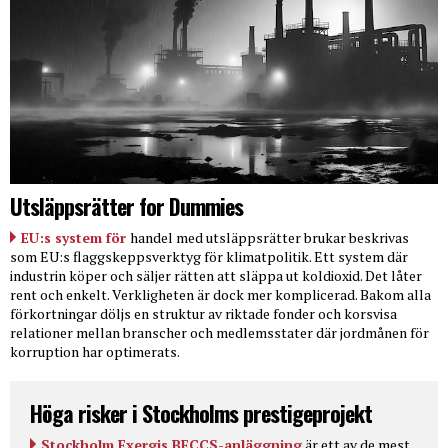
Utsläppsrätter for Dummies
EU:s system för
handel med utsläppsrätter brukar beskrivas
som EU:s flaggskeppsverktyg för klimatpolitik. Ett system där
industrin köper och säljer rätten att släppa ut koldioxid. Det låter
rent och enkelt. Verkligheten är dock mer komplicerad. Bakom alla
förkortningar döljs en struktur av riktade fonder och korsvisa
relationer mellan branscher och medlemsstater där jordmånen för
korruption har optimerats.
Höga risker i Stockholms prestigeprojekt
Stockholm Exergis BECCS-anläggning
är ett av de mest