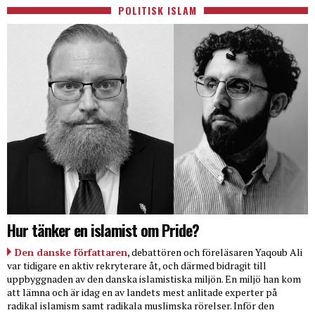
POLITISK ISLAM
Hur tänker en islamist om Pride?
Den danske författaren
, debattören och föreläsaren Yaqoub Ali
var tidigare en aktiv rekryterare åt, och därmed bidragit till
uppbyggnaden av den danska islamistiska miljön. En miljö han kom
att lämna och är idag en av landets mest anlitade experter på
radikal islamism samt radikala muslimska rörelser. Inför den