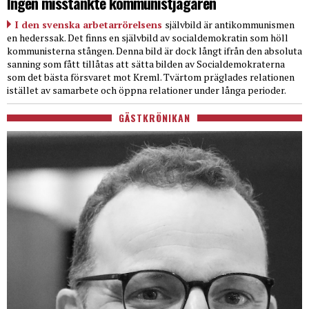
Ingen misstänkte kommunistjägaren
I den svenska arbetarrörelsens
självbild är antikommunismen
en hederssak. Det finns en självbild av socialdemokratin som höll
kommunisterna stången. Denna bild är dock långt ifrån den absoluta
sanning som fått tillåtas att sätta bilden av Socialdemokraterna
som det bästa försvaret mot Kreml. Tvärtom präglades relationen
istället av samarbete och öppna relationer under långa perioder.
GÄSTKRÖNIKAN