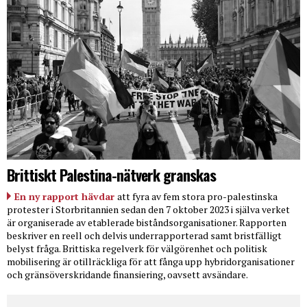
Brittiskt Palestina-nätverk granskas
En ny rapport hävdar
att fyra av fem stora pro-palestinska
protester i Storbritannien sedan den 7 oktober 2023 i själva verket
är organiserade av etablerade biståndsorganisationer. Rapporten
beskriver en reell och delvis underrapporterad samt bristfälligt
belyst fråga. Brittiska regelverk för välgörenhet och politisk
mobilisering är otillräckliga för att fånga upp hybridorganisationer
och gränsöverskridande finansiering, oavsett avsändare.