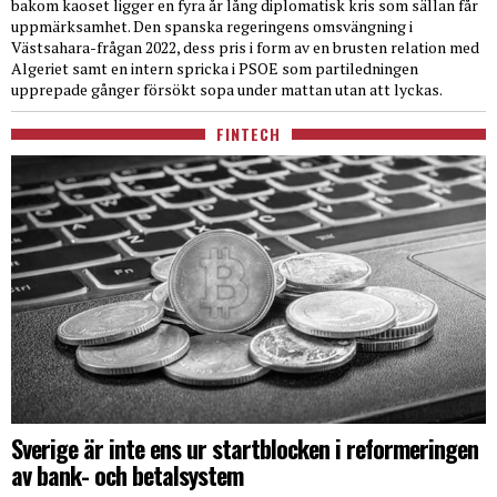
bakom kaoset ligger en fyra år lång diplomatisk kris som sällan får
uppmärksamhet. Den spanska regeringens omsvängning i
Västsahara-frågan 2022, dess pris i form av en brusten relation med
Algeriet samt en intern spricka i PSOE som partiledningen
upprepade gånger försökt sopa under mattan utan att lyckas.
FINTECH
Sverige är inte ens ur startblocken i reformeringen
av bank- och betalsystem