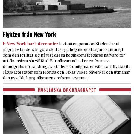
Flykten från New York
New York har i decennier
levt på en paradox. Staden tar ut
några av landets högsta skatter på höginkomsttagare samtidigt
som den förlitat sig på just dessa höginkomsttagares närvaro för
att finansiera sin välfärd. För närvarande sker en form av
demografisk förändring av staden där miljonärer väljer att flytta till
lågskattestater som Florida och Texas vilket påverkar och utmanar
den nyvalde borgmästarens reformutrymme.
MUSLIMSKA BRÖDRASKAPET