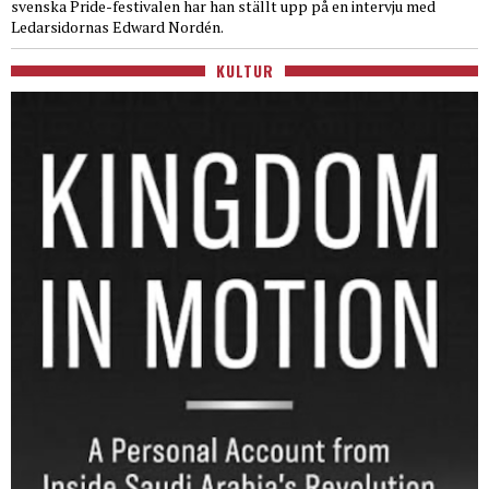
svenska Pride-festivalen har han ställt upp på en intervju med
Ledarsidornas Edward Nordén.
KULTUR