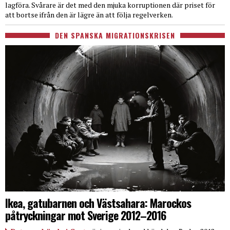
lagföra. Svårare är det med den mjuka korruptionen där priset för
att bortse ifrån den är lägre än att följa regelverken.
DEN SPANSKA MIGRATIONSKRISEN
Ikea, gatubarnen och Västsahara: Marockos
påtryckningar mot Sverige 2012–2016