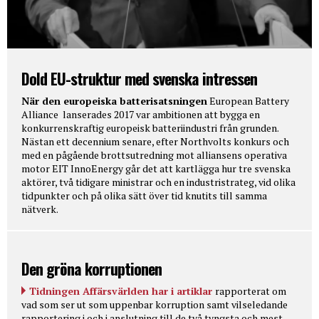
Dold EU-struktur med svenska intressen
När den europeiska batterisatsningen
European Battery
Alliance lanserades 2017 var ambitionen att bygga en
konkurrenskraftig europeisk batteriindustri från grunden.
Nästan ett decennium senare, efter Northvolts konkurs och
med en pågående brottsutredning mot alliansens operativa
motor EIT InnoEnergy går det att kartlägga hur tre svenska
aktörer, två tidigare ministrar och en industristrateg, vid olika
tidpunkter och på olika sätt över tid knutits till samma
nätverk.
Den gröna korruptionen
Tidningen Affärsvärlden har i artiklar
rapporterat om
vad som ser ut som uppenbar korruption samt vilseledande
rapportering i och i anslutning till de två tyngsta och mest