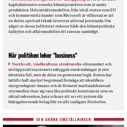
kapitalintensiva svenska klimatprojekten som är under
produktion. Hela intäktsmodellen, från såväl staten som EU
och kommersiella kunder som Microsoft är villkorad av att
en delvis oprövad teknik levererar utlovad prestanda. Om
något av dessa led brister riskerar både den klimatpolitiska
kalkylen och affärsmodellen att raseras samtidigt.
När politiken leker "business"
Northvolt, vindkraftens strukturella
olönsamhet och
utsläppsrättssystemets inbyggda snedvridningar är inte
identiska fall, men de delar en gemensam logik. Staten har
hittills haft mycket begränsad förmåga att identifiera
morgondagens vinnare och de förment marknadsbaserad
styrmedlen visar sig vara lika politiskt konstruerat som en
riktad subvention, bara svårare att se i ett system där
bidragsberoende bolag blir en allt vanligare företeelse.
DEN GRÖNA OMSTÄLLNINGEN