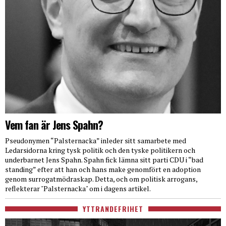
Vem fan är Jens Spahn?
Pseudonymen “Palsternacka” inleder sitt samarbete med
Ledarsidorna kring tysk politik och den tyske politikern och
underbarnet Jens Spahn. Spahn fick lämna sitt parti CDU i “bad
standing” efter att han och hans make genomfört en adoption
genom surrogatmödraskap. Detta, och om politisk arrogans,
reflekterar "Palsternacka" om i dagens artikel.
YTTRANDEFRIHET