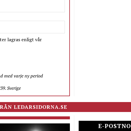
er lagras enligt vår
nd med varje ny period
9. Sverige
RÅN LEDARSIDORNA.SE
E-POSTNO