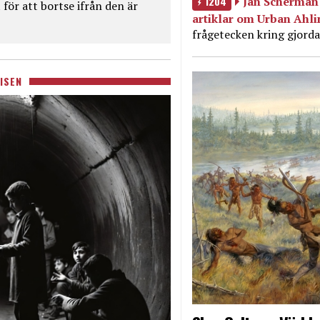
1204
Jan Scherman 
för att bortse ifrån den är
artiklar om Urban Ahl
frågetecken kring gjorda
ISEN