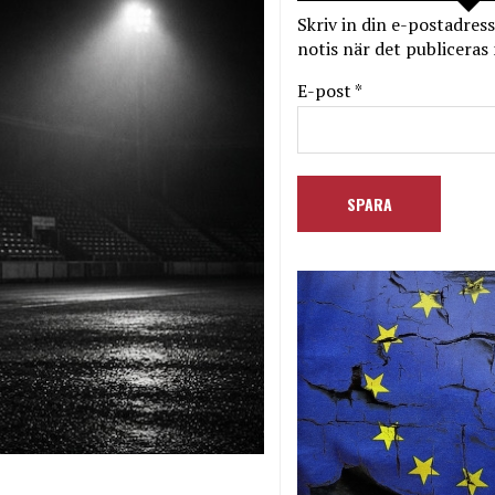
Skriv in din e-postadress
notis när det publiceras 
E-post *