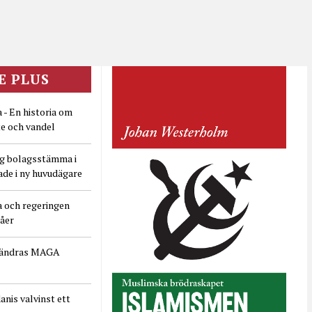
E PLUS
 - En historia om
e och vandel
ig bolagsstämma i
ade i ny huvudägare
a och regeringen
dåer
rändras MAGA
nis valvinst ett