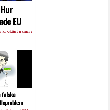
- Hur
ade EU
 är okänt namn i
 falska
llsproblem