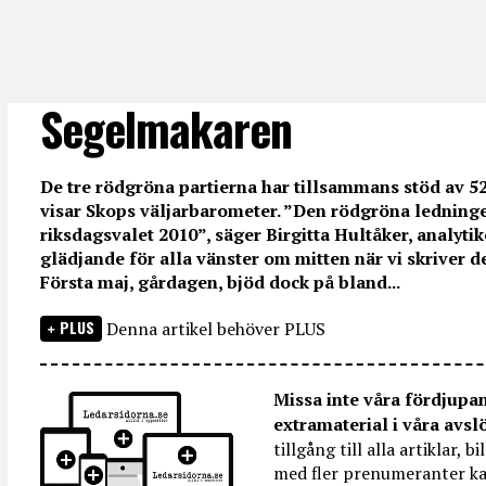
Segelmakaren
De tre rödgröna partierna har tillsammans stöd av 5
visar Skops väljarbarometer. ”Den rödgröna ledninge
riksdagsvalet 2010”, säger Birgitta Hultåker, analytik
glädjande för alla vänster om mitten när vi skriver d
Första maj, gårdagen, bjöd dock på bland...
PLUS
Denna artikel behöver PLUS
Missa inte våra fördjupa
extramaterial i våra avsl
tillgång till alla artiklar, 
med fler prenumeranter ka