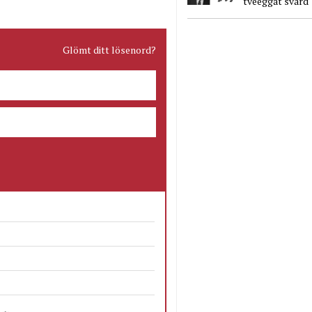
tveeggat svärd
Glömt ditt lösenord?