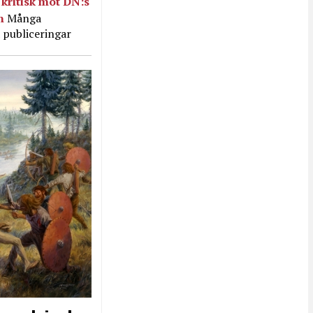
kritisk mot DN:s
in
Många
 publiceringar