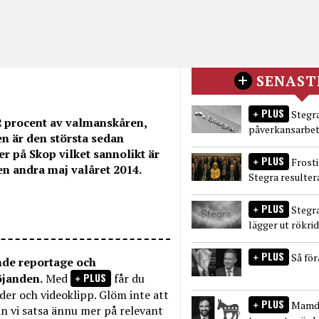
SENAST
PLUS
Stegra
2 procent av valmanskåren,
påverkansarbet
n är den största sedan
er på Skop vilket sannolikt är
PLUS
Frost
en andra maj valåret 2014.
Stegra resulter
PLUS
Stegr
lägger ut rökri
PLUS
Så fö
nde reportage och
PLUS
öjanden.
Med
får du
bilder och videoklipp. Glöm inte att
PLUS
Mamda
n vi satsa ännu mer på relevant