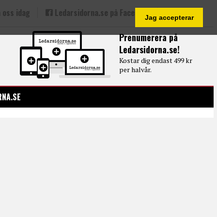
 oss idag
Ledarsidorna.se på Facebook
Jag accepterar
Prenumerera på
Ledarsidorna.se!
Kostar dig endast 499 kr
per halvår.
RNA.SE