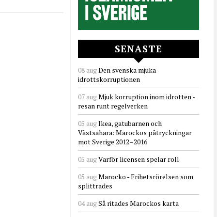
SENASTE
08 aug
Den svenska mjuka
idrottskorruptionen
07 aug
Mjuk korruption inom idrotten -
resan runt regelverken
05 aug
Ikea, gatubarnen och
Västsahara: Marockos påtryckningar
mot Sverige 2012–2016
05 aug
Varför licensen spelar roll
05 aug
Marocko - Frihetsrörelsen som
splittrades
04 aug
Så ritades Marockos karta