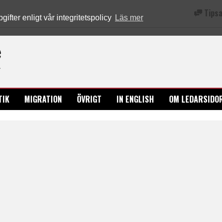
Tipsa
fter enligt vår integritetspolicy
Läs mer
Ledarsidorna.se
TIK
MIGRATION
ÖVRIGT
IN ENGLISH
OM LEDARSIDO