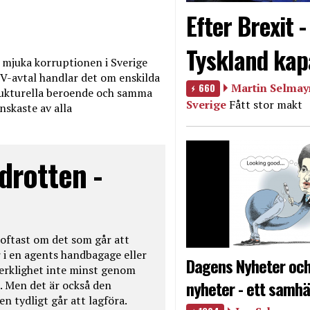
Efter Brexit 
Tyskland kap
mjuka korruptionen i Sverige
V-avtal handlar det om enskilda
660
Martin Selmayr
ukturella beroende och samma
Sverige
Fått stor makt
nskaste av alla
drotten -
oftast om det som går att
 i en agents handbagage eller
Dagens Nyheter och
 verklighet inte minst genom
nyheter - ett samhä
. Men det är också den
n tydligt går att lagföra.