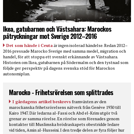
Ikea, gatubarnen och Västsahara: Marockos
påtryckningar mot Sverige 2012–2016
Det som hände i Ceuta
är ingen isolerad händelse. Redan 2012–
2016 pressade Marocko Sverige med samma medel, migration och
handel, för att stoppa ett svenskt erkännande av Västsahara.
Historien om Ikea, gatubarnen på Södermalm och den tystnad som
följde ger perspektiv på dagens svenska stöd för Marockos
autonomiplan.
Marocko - Frihetsrörelsen som splittrades
I gårdagens artikel beskrevs
framväxten av den
marockanska frihetsrörelsens nätverk från Genève 1930 till
Kairo 1947. Där ledarna al-Fassi och Abd el-Krim utgör två
grenar av samma rörelse. En rörelse som förenades genom
kontakter till Muslimska brödraskapets obestridde ledare
vid tiden, Amin al-Husseini. I den tredje delen av fyra följer hur