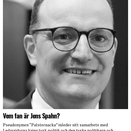
Vem fan är Jens Spahn?
Pseudonymen “Palsternacka” inleder sitt samarbete med
Ledarsidorna kring tysk politik och den tyske politikern och