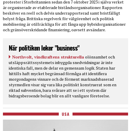
protester i Storbritannien sedan den 7 oktober 2023 i själva verket
är organiserade av etablerade biståndsorganisationer. Rapporten
beskriver en reell och delvis underrapporterad samt bristfälligt
belyst fråga. Brittiska regelverk för välgörenhet och politisk
mobilisering är otillräckliga för att fånga upp hybridorganisationer
och gränsöverskridande finansiering, oavsett avsändare.
När politiken leker "business"
Northvolt, vindkraftens strukturella
olönsamhet och
utsläppsrättssystemets inbyggda snedvridningar är inte
identiska fall, men de delar en gemensam logik. Staten har
hittills haft mycket begränsad förmåga att identifiera
morgondagens vinnare och de förment marknadsbaserad
styrmedlen visar sig vara lika politiskt konstruerat som en
riktad subvention, bara svårare att se i ett system där
bidragsberoende bolag blir en allt vanligare företeelse.
USA