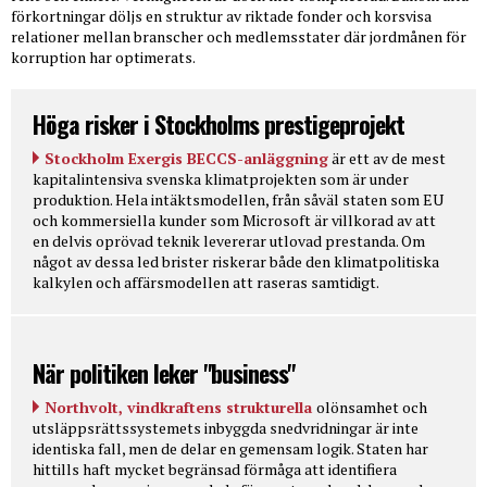
förkortningar döljs en struktur av riktade fonder och korsvisa
relationer mellan branscher och medlemsstater där jordmånen för
korruption har optimerats.
Höga risker i Stockholms prestigeprojekt
Stockholm Exergis BECCS-anläggning
är ett av de mest
kapitalintensiva svenska klimatprojekten som är under
produktion. Hela intäktsmodellen, från såväl staten som EU
och kommersiella kunder som Microsoft är villkorad av att
en delvis oprövad teknik levererar utlovad prestanda. Om
något av dessa led brister riskerar både den klimatpolitiska
kalkylen och affärsmodellen att raseras samtidigt.
När politiken leker "business"
Northvolt, vindkraftens strukturella
olönsamhet och
utsläppsrättssystemets inbyggda snedvridningar är inte
identiska fall, men de delar en gemensam logik. Staten har
hittills haft mycket begränsad förmåga att identifiera