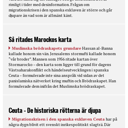
rimligt i tider med desinformation. Frågan om
migrationskrisen i den spanska exklaven är större och går
djupare än vad som är allmänt känt.
Så ritades Marockos karta
Muslimska brödraskapets grundare
Hassan al-Banna
kallade honom sin vän. Jerusalems stormufti kallade honom
“vår broder”. Mannen som 1956 ritade kartan över
Stormarocko – den karta som ligger till grund för dagens
Västsaharakonflikt och händelseutvecklingen i spanska
Ceuta – formulerade inte sina anspråk vid sidan av det
panislamiska nätverket kring muftin och Brödraskapet. Han
formulerade dem inifrån det Muslimska brödraskapet.
Ceuta - De historiska rötterna är djupa
Migrationskrisen i den spanska exklaven Ceuta
har på
några dygn blivit ett svenskt inrikespolitiskt slagträ. Där