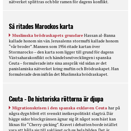
nätverket splittras och blir ramen för dagens konflikt.
Så ritades Marockos karta
Muslimska brödraskapets grundare
Hassan al-Banna
kallade honom sin vän. Jerusalems stormufti kallade honom
“vår broder”. Mannen som 1956 ritade kartan över
Stormarocko – den karta som ligger till grund för dagens
Västsaharakonflikt och händelseutvecklingen i spanska
Ceuta – formulerade inte sina anspråk vid sidan av det
panislamiska nätverket kring muftin och Brödraskapet. Han
formulerade dem inifrån det Muslimska brödraskapet.
Ceuta - De historiska rötterna är djupa
Migrationskrisen i den spanska exklaven Ceuta
har på
några dygn blivit ett svenskt inrikespolitiskt slagträ. Där
bägge sidor blockgränsen ägnar sig åt något som bäst kan
liknas för “Cherry-picking”. Kravet i debatten borde istället
vara att hålla sig till sakläget och ge hela bilden. Det är