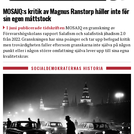
MOSAIQ:s kritik av Magnus Ranstorp håller inte för
sin egen måttstock
I juni publicerade tidskriften
MOSAIQ en granskning av
Försvarshögskolans rapport Salafism och salafistisk jihadism 2.0
från 2022. Granskningen har sina poänger och tar upp befogad kritik
men trovärdigheten faller eftersom granskarna inte själva på någon
punkt eller i någon större omfattning själva lever upp till sina egna
kvalitetskrav.
SOCIALDEMOKRATERNAS HISTORIA