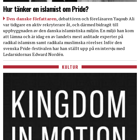
Hur tänker en islamist om Pride?
Den danske författaren
, debattören och föreläsaren Yaqoub Ali
var tidigare en aktiv rekryterare åt, och därmed bidragit till
uppbyggnaden av den danska islamistiska miljön. En miljö han kom
att lämna och är idag en av landets mest anlitade experter på
radikal islamism samt radikala muslimska rörelser. Inför den
svenska Pride-festivalen har han ställt upp på en intervju med
Ledarsidornas Edward Nordén.
KULTUR