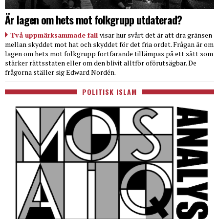
Är lagen om hets mot folkgrupp utdaterad?
Två uppmärksammade fall
visar hur svårt det är att dra gränsen
mellan skyddet mot hat och skyddet för det fria ordet. Frågan är om
lagen om hets mot folkgrupp fortfarande tillämpas på ett sätt som
stärker rättsstaten eller om den blivit alltför oförutsägbar. De
frågorna ställer sig Edward Nordén.
POLITISK ISLAM