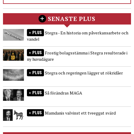
SENASTE PLUS
PLUS
Stegra - En historia om påverkansarbete och
vandel
PLUS
Frostig bolagsstämma i Stegra resulterade i
ny huvudägare
PLUS
Stegra och regeringen lägger ut rökridåer
PLUS
Så förändras MAGA
PLUS
Mamdanis valvinst ett tveeggat svärd