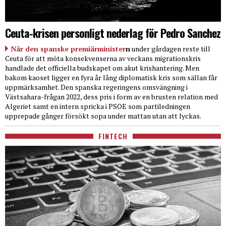
Ceuta-krisen personligt nederlag för Pedro Sanchez
När den spanske premiärminister
n
under gårdagen reste till
Ceuta för att möta konsekvenserna av veckans migrationskris
handlade det officiella budskapet om akut krishantering. Men
bakom kaoset ligger en fyra år lång diplomatisk kris som sällan får
uppmärksamhet. Den spanska regeringens omsvängning i
Västsahara-frågan 2022, dess pris i form av en brusten relation med
Algeriet samt en intern spricka i PSOE som partiledningen
upprepade gånger försökt sopa under mattan utan att lyckas.
FINTECH