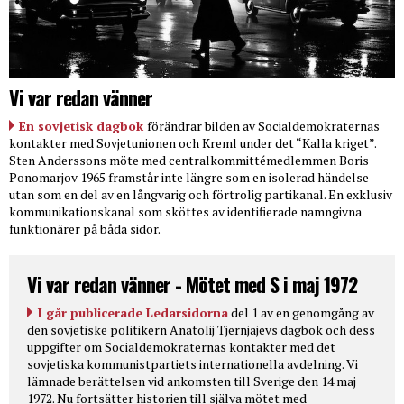
Vi var redan vänner
En sovjetisk dagbok
förändrar bilden av Socialdemokraternas
kontakter med Sovjetunionen och Kreml under det “Kalla kriget”.
Sten Anderssons möte med centralkommittémedlemmen Boris
Ponomarjov 1965 framstår inte längre som en isolerad händelse
utan som en del av en långvarig och förtrolig partikanal. En exklusiv
kommunikationskanal som sköttes av identifierade namngivna
funktionärer på båda sidor.
Vi var redan vänner - Mötet med S i maj 1972
I går publicerade Ledarsidorna
del 1 av en genomgång av
den sovjetiske politikern Anatolij Tjernjajevs dagbok och dess
uppgifter om Socialdemokraternas kontakter med det
sovjetiska kommunistpartiets internationella avdelning. Vi
lämnade berättelsen vid ankomsten till Sverige den 14 maj
1972. Nu fortsätter historien till själva mötet med