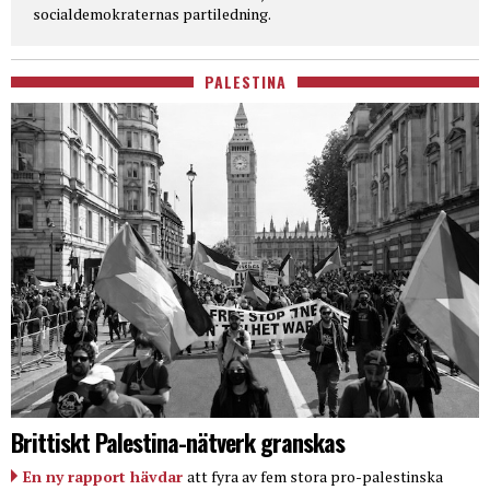
socialdemokraternas partiledning.
PALESTINA
Brittiskt Palestina-nätverk granskas
En ny rapport hävdar
att fyra av fem stora pro-palestinska