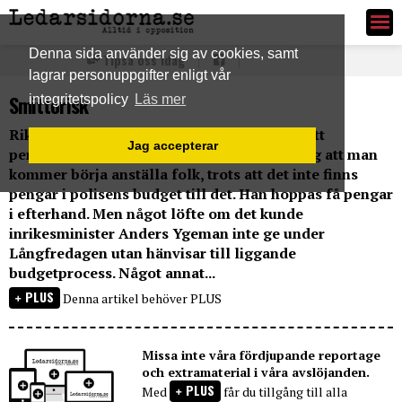
Ledarsidorna.se
Denna sida använder sig av cookies, samt
Tipsa oss idag
lagrar personuppgifter enligt vår
Smittorisk
integritetspolicy
Läs mer
Rikspolischefen Dan Eliasson har påpekat att
Jag accepterar
personalbristen inom polisen är så besvärlig att man
kommer börja anställa folk, trots att det inte finns
pengar i polisens budget till det. Han hoppas få pengar
i efterhand. Men något löfte om det kunde
inrikesminister Anders Ygeman inte ge under
Långfredagen utan hänvisar till liggande
budgetprocess. Något annat...
PLUS
Denna artikel behöver PLUS
Missa inte våra fördjupande reportage
och extramaterial i våra avslöjanden.
PLUS
Med
får du tillgång till alla