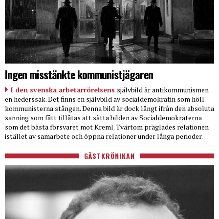
Ingen misstänkte kommunistjägaren
I den svenska arbetarrörelsens
självbild är antikommunismen
en hederssak. Det finns en självbild av socialdemokratin som höll
kommunisterna stången. Denna bild är dock långt ifrån den absoluta
sanning som fått tillåtas att sätta bilden av Socialdemokraterna
som det bästa försvaret mot Kreml. Tvärtom präglades relationen
istället av samarbete och öppna relationer under långa perioder.
GÄSTKRÖNIKAN