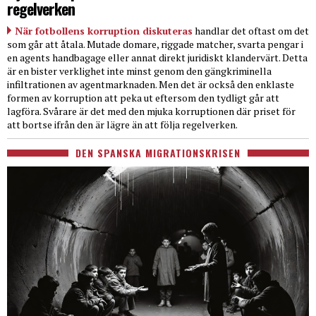
regelverken
När fotbollens korruption diskuteras
handlar det oftast om det
som går att åtala. Mutade domare, riggade matcher, svarta pengar i
en agents handbagage eller annat direkt juridiskt klandervärt. Detta
är en bister verklighet inte minst genom den gängkriminella
infiltrationen av agentmarknaden. Men det är också den enklaste
formen av korruption att peka ut eftersom den tydligt går att
lagföra. Svårare är det med den mjuka korruptionen där priset för
att bortse ifrån den är lägre än att följa regelverken.
DEN SPANSKA MIGRATIONSKRISEN