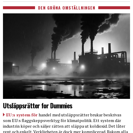
DEN GRÖNA OMSTÄLLNINGEN
Utsläppsrätter for Dummies
EU:s system för
handel med utsläppsrätter brukar beskrivas
som EU:s flaggskeppsverktyg för klimatpolitik. Ett system där
industrin köper och säljer rätten att släppa ut koldioxid. Det låter
rent och enkelt. Verkligheten är dock mer komplicerad. Bakom alla