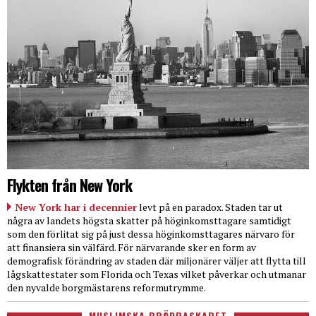
Flykten från New York
New York har i decennier
levt på en paradox. Staden tar ut
några av landets högsta skatter på höginkomsttagare samtidigt
som den förlitat sig på just dessa höginkomsttagares närvaro för
att finansiera sin välfärd. För närvarande sker en form av
demografisk förändring av staden där miljonärer väljer att flytta till
lågskattestater som Florida och Texas vilket påverkar och utmanar
den nyvalde borgmästarens reformutrymme.
MUSLIMSKA BRÖDRASKAPET