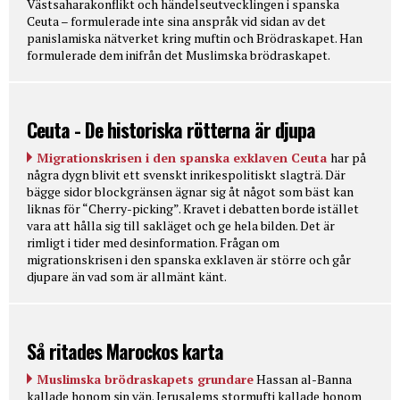
Västsaharakonflikt och händelseutvecklingen i spanska
Ceuta – formulerade inte sina anspråk vid sidan av det
panislamiska nätverket kring muftin och Brödraskapet. Han
formulerade dem inifrån det Muslimska brödraskapet.
Ceuta - De historiska rötterna är djupa
Migrationskrisen i den spanska exklaven Ceuta
har på
några dygn blivit ett svenskt inrikespolitiskt slagträ. Där
bägge sidor blockgränsen ägnar sig åt något som bäst kan
liknas för “Cherry-picking”. Kravet i debatten borde istället
vara att hålla sig till sakläget och ge hela bilden. Det är
rimligt i tider med desinformation. Frågan om
migrationskrisen i den spanska exklaven är större och går
djupare än vad som är allmänt känt.
Så ritades Marockos karta
Muslimska brödraskapets grundare
Hassan al-Banna
kallade honom sin vän. Jerusalems stormufti kallade honom