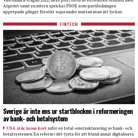
Algeriet samt en intern spricka i PSOE som partiledningen
upprepade gånger försökt sopa under mattan utan att lyckas.
FINTECH
Sverige är inte ens ur startblocken i reformeringen
av bank- och betalsystem
USA står inom kort
inför en total omstrukturering av bank- och
betalsystemen. En reform i det tysta för att bland annat digitalisera