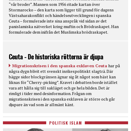
“vår broder”. Mannen som 1956 ritade kartan över
Stormarocko – den karta som ligger till grund för dagens
Västsaharakonflikt och händelseutvecklingen i spanska
Ceuta – formulerade inte sina anspråk vid sidan av det
panislamiska nätverket kring muftin och Brödraskapet. Han
formulerade dem inifrån det Muslimska brödraskapet.
Ceuta - De historiska rötterna är djupa
Migrationskrisen i den spanska exklaven Ceuta
har på
några dygn blivit ett svenskt inrikespolitiskt slagträ. Där
bägge sidor blockgränsen ägnar sig åt något som bäst kan
liknas för “Cherry-picking”. Kravet i debatten borde istället
vara att hålla sig till sakläget och ge hela bilden. Det är
rimligt i tider med desinformation. Frågan om
migrationskrisen i den spanska exklaven är större och går
djupare än vad som är allmänt känt.
POLITISK ISLAM