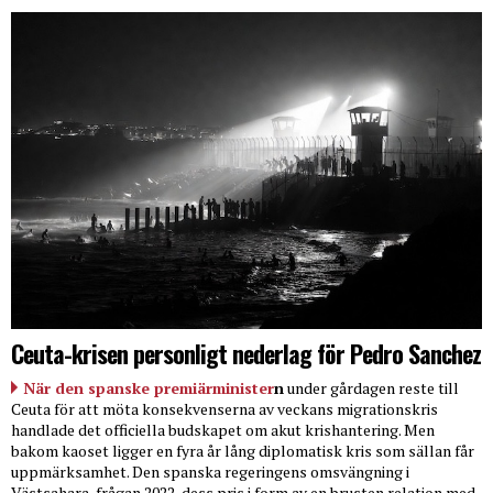
Ceuta-krisen personligt nederlag för Pedro Sanchez
När den spanske premiärminister
n
under gårdagen reste till
Ceuta för att möta konsekvenserna av veckans migrationskris
handlade det officiella budskapet om akut krishantering. Men
bakom kaoset ligger en fyra år lång diplomatisk kris som sällan får
uppmärksamhet. Den spanska regeringens omsvängning i
Västsahara-frågan 2022, dess pris i form av en brusten relation med