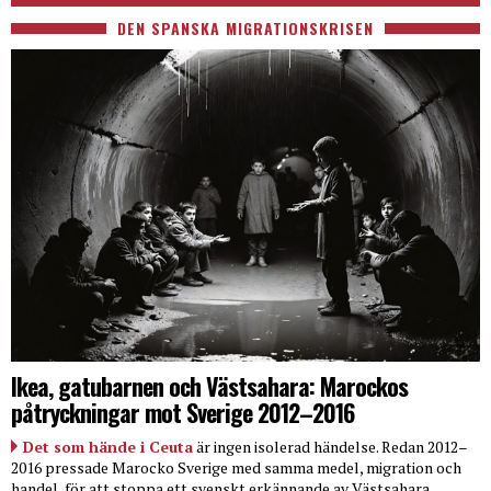
DEN SPANSKA MIGRATIONSKRISEN
Ikea, gatubarnen och Västsahara: Marockos
påtryckningar mot Sverige 2012–2016
Det som hände i Ceuta
är ingen isolerad händelse. Redan 2012–
2016 pressade Marocko Sverige med samma medel, migration och
handel, för att stoppa ett svenskt erkännande av Västsahara.