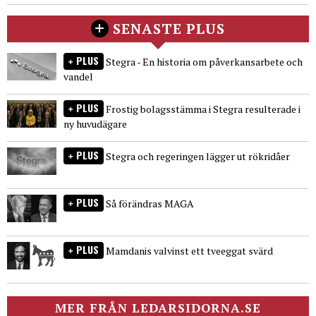
SENASTE PLUS
PLUS
Stegra - En historia om påverkansarbete och
vandel
PLUS
Frostig bolagsstämma i Stegra resulterade i
ny huvudägare
PLUS
Stegra och regeringen lägger ut rökridåer
PLUS
Så förändras MAGA
PLUS
Mamdanis valvinst ett tveeggat svärd
MER FRÅN LEDARSIDORNA.SE