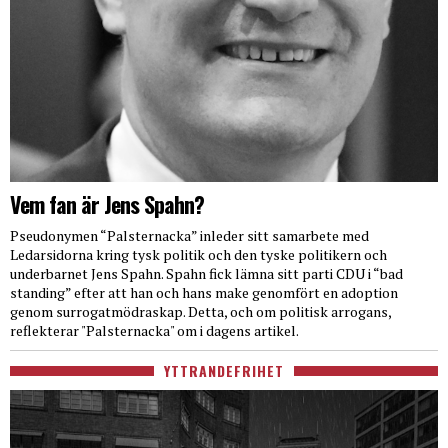
Vem fan är Jens Spahn?
Pseudonymen “Palsternacka” inleder sitt samarbete med
Ledarsidorna kring tysk politik och den tyske politikern och
underbarnet Jens Spahn. Spahn fick lämna sitt parti CDU i “bad
standing” efter att han och hans make genomfört en adoption
genom surrogatmödraskap. Detta, och om politisk arrogans,
reflekterar "Palsternacka" om i dagens artikel.
YTTRANDEFRIHET