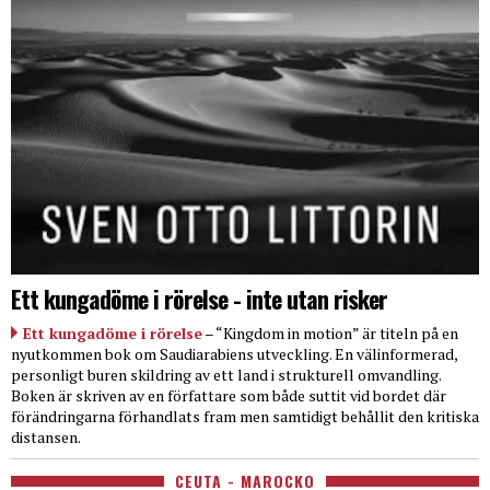
Ett kungadöme i rörelse - inte utan risker
Ett kungadöme i rörelse
– “Kingdom in motion” är titeln på en
nyutkommen bok om Saudiarabiens utveckling. En välinformerad,
personligt buren skildring av ett land i strukturell omvandling.
Boken är skriven av en författare som både suttit vid bordet där
förändringarna förhandlats fram men samtidigt behållit den kritiska
distansen.
CEUTA - MAROCKO