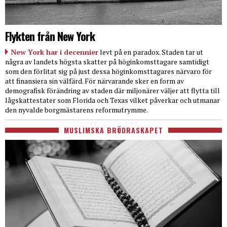
Flykten från New York
New York har i decennier
levt på en paradox. Staden tar ut
några av landets högsta skatter på höginkomsttagare samtidigt
som den förlitat sig på just dessa höginkomsttagares närvaro för
att finansiera sin välfärd. För närvarande sker en form av
demografisk förändring av staden där miljonärer väljer att flytta till
lågskattestater som Florida och Texas vilket påverkar och utmanar
den nyvalde borgmästarens reformutrymme.
MUSLIMSKA BRÖDRASKAPET