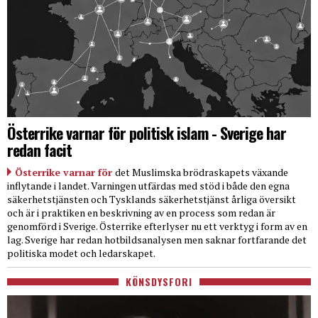
Österrike varnar för politisk islam - Sverige har
redan facit
Österrike varnar för
det Muslimska brödraskapets växande
inflytande i landet. Varningen utfärdas med stöd i både den egna
säkerhetstjänsten och Tysklands säkerhetstjänst årliga översikt
och är i praktiken en beskrivning av en process som redan är
genomförd i Sverige. Österrike efterlyser nu ett verktyg i form av en
lag. Sverige har redan hotbildsanalysen men saknar fortfarande det
politiska modet och ledarskapet.
KÖNSDYSFORI