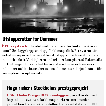
Utsläppsrätter for Dummies
EU:s system för
handel med utsläppsrätter brukar beskrivas
som EU:s flaggskeppsverktyg för klimatpolitik. Ett system där
industrin köper och säljer rätten att släppa ut koldioxid. Det låter
rent och enkelt. Verkligheten är dock mer komplicerad. Bakom alla
förkortningar döljs en struktur av riktade fonder och korsvisa
relationer mellan branscher och medlemsstater där jordmånen för
korruption har optimerats.
Höga risker i Stockholms prestigeprojekt
Stockholm Exergis BECCS-anläggning
är ett av de mest
kapitalintensiva svenska klimatprojekten som är under
produktion. Hela intäktsmodellen, från såväl staten som EU