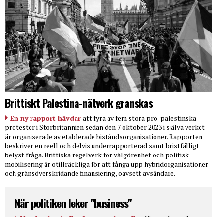
Brittiskt Palestina-nätverk granskas
En ny rapport hävdar
att fyra av fem stora pro-palestinska
protester i Storbritannien sedan den 7 oktober 2023 i själva verket
är organiserade av etablerade biståndsorganisationer. Rapporten
beskriver en reell och delvis underrapporterad samt bristfälligt
belyst fråga. Brittiska regelverk för välgörenhet och politisk
mobilisering är otillräckliga för att fånga upp hybridorganisationer
och gränsöverskridande finansiering, oavsett avsändare.
När politiken leker "business"