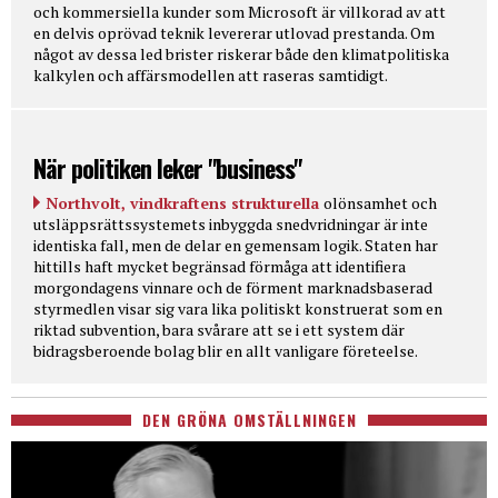
och kommersiella kunder som Microsoft är villkorad av att
en delvis oprövad teknik levererar utlovad prestanda. Om
något av dessa led brister riskerar både den klimatpolitiska
kalkylen och affärsmodellen att raseras samtidigt.
När politiken leker "business"
Northvolt, vindkraftens strukturella
olönsamhet och
utsläppsrättssystemets inbyggda snedvridningar är inte
identiska fall, men de delar en gemensam logik. Staten har
hittills haft mycket begränsad förmåga att identifiera
morgondagens vinnare och de förment marknadsbaserad
styrmedlen visar sig vara lika politiskt konstruerat som en
riktad subvention, bara svårare att se i ett system där
bidragsberoende bolag blir en allt vanligare företeelse.
DEN GRÖNA OMSTÄLLNINGEN