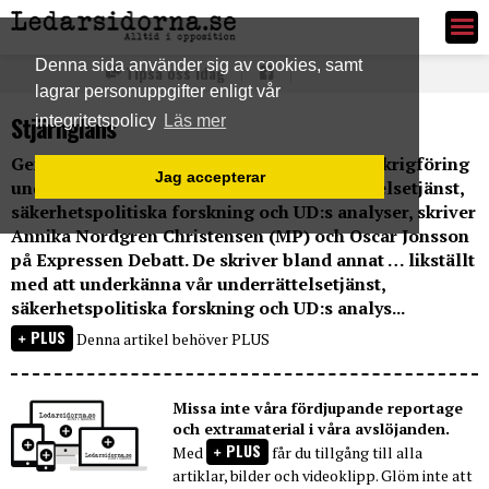
Ledarsidorna.se
Denna sida använder sig av cookies, samt
Tipsa oss idag
lagrar personuppgifter enligt vår
Stjärnglans
integritetspolicy
Läs mer
Genom att säga att Sverige inte förstår rysk krigföring
Jag accepterar
underkänner Wallström Sveriges underrättelsetjänst,
säkerhetspolitiska forskning och UD:s analyser, skriver
Annika Nordgren Christensen (MP) och Oscar Jonsson
på Expressen Debatt. De skriver bland annat … likställt
med att underkänna vår underrättelsetjänst,
säkerhetspolitiska forskning och UD:s analys...
PLUS
Denna artikel behöver PLUS
Missa inte våra fördjupande reportage
och extramaterial i våra avslöjanden.
PLUS
Med
får du tillgång till alla
artiklar, bilder och videoklipp. Glöm inte att