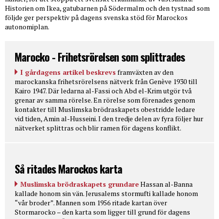
Historien om Ikea, gatubarnen på Södermalm och den tystnad som
följde ger perspektiv på dagens svenska stöd för Marockos
autonomiplan.
Marocko - Frihetsrörelsen som splittrades
I gårdagens artikel beskrevs
framväxten av den
marockanska frihetsrörelsens nätverk från Genève 1930 till
Kairo 1947. Där ledarna al-Fassi och Abd el-Krim utgör två
grenar av samma rörelse. En rörelse som förenades genom
kontakter till Muslimska brödraskapets obestridde ledare
vid tiden, Amin al-Husseini. I den tredje delen av fyra följer hur
nätverket splittras och blir ramen för dagens konflikt.
Så ritades Marockos karta
Muslimska brödraskapets grundare
Hassan al-Banna
kallade honom sin vän. Jerusalems stormufti kallade honom
“vår broder”. Mannen som 1956 ritade kartan över
Stormarocko – den karta som ligger till grund för dagens