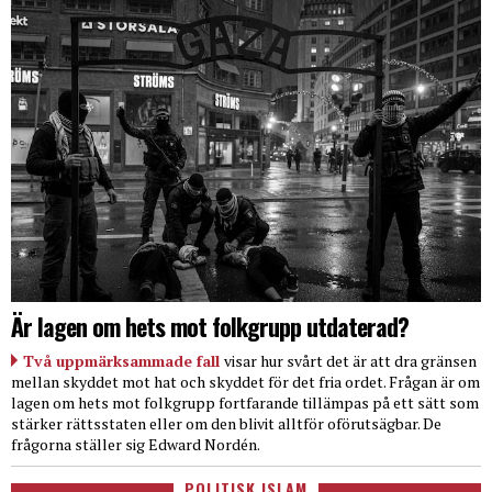
Är lagen om hets mot folkgrupp utdaterad?
Två uppmärksammade fall
visar hur svårt det är att dra gränsen
mellan skyddet mot hat och skyddet för det fria ordet. Frågan är om
lagen om hets mot folkgrupp fortfarande tillämpas på ett sätt som
stärker rättsstaten eller om den blivit alltför oförutsägbar. De
frågorna ställer sig Edward Nordén.
POLITISK ISLAM