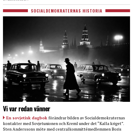
SOCIALDEMOKRATERNAS HISTORIA
Vi var redan vänner
En sovjetisk dagbok
förändrar bilden av Socialdemokraternas
kontakter med Sovjetunionen och Kreml under det “Kalla kriget”.
Sten Anderssons möte med centralkommittémedlemmen Boris