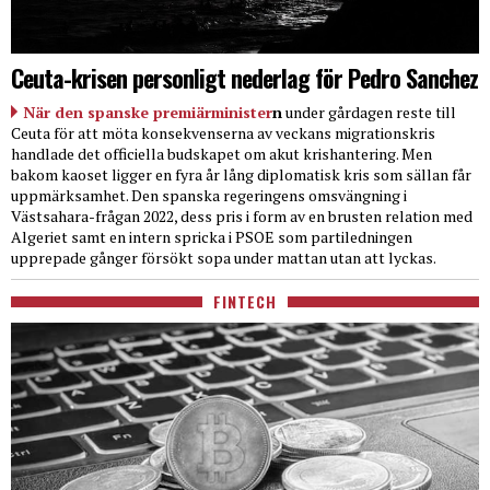
Ceuta-krisen personligt nederlag för Pedro Sanchez
När den spanske premiärminister
n
under gårdagen reste till
Ceuta för att möta konsekvenserna av veckans migrationskris
handlade det officiella budskapet om akut krishantering. Men
bakom kaoset ligger en fyra år lång diplomatisk kris som sällan får
uppmärksamhet. Den spanska regeringens omsvängning i
Västsahara-frågan 2022, dess pris i form av en brusten relation med
Algeriet samt en intern spricka i PSOE som partiledningen
upprepade gånger försökt sopa under mattan utan att lyckas.
FINTECH