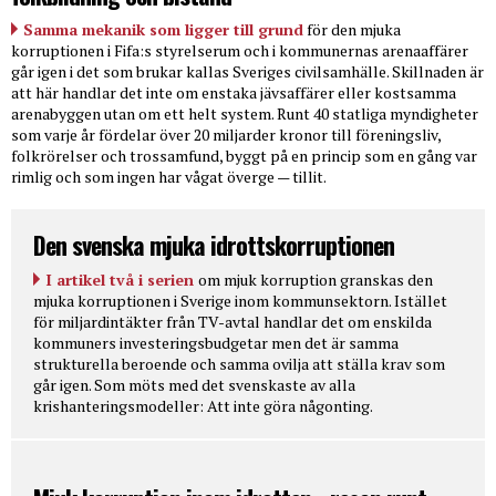
Samma mekanik som ligger till grund
för den mjuka
korruptionen i Fifa:s styrelserum och i kommunernas arenaaffärer
går igen i det som brukar kallas Sveriges civilsamhälle. Skillnaden är
att här handlar det inte om enstaka jävsaffärer eller kostsamma
arenabyggen utan om ett helt system. Runt 40 statliga myndigheter
som varje år fördelar över 20 miljarder kronor till föreningsliv,
folkrörelser och trossamfund, byggt på en princip som en gång var
rimlig och som ingen har vågat överge — tillit.
Den svenska mjuka idrottskorruptionen
I artikel två i serien
om mjuk korruption granskas den
mjuka korruptionen i Sverige inom kommunsektorn. Istället
för miljardintäkter från TV-avtal handlar det om enskilda
kommuners investeringsbudgetar men det är samma
strukturella beroende och samma ovilja att ställa krav som
går igen. Som möts med det svenskaste av alla
krishanteringsmodeller: Att inte göra någonting.