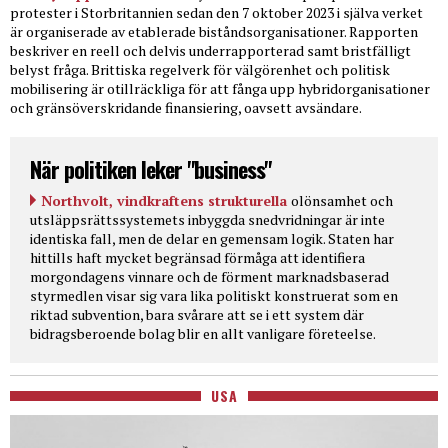
protester i Storbritannien sedan den 7 oktober 2023 i själva verket
är organiserade av etablerade biståndsorganisationer. Rapporten
beskriver en reell och delvis underrapporterad samt bristfälligt
belyst fråga. Brittiska regelverk för välgörenhet och politisk
mobilisering är otillräckliga för att fånga upp hybridorganisationer
och gränsöverskridande finansiering, oavsett avsändare.
När politiken leker "business"
Northvolt, vindkraftens strukturella
olönsamhet och
utsläppsrättssystemets inbyggda snedvridningar är inte
identiska fall, men de delar en gemensam logik. Staten har
hittills haft mycket begränsad förmåga att identifiera
morgondagens vinnare och de förment marknadsbaserad
styrmedlen visar sig vara lika politiskt konstruerat som en
riktad subvention, bara svårare att se i ett system där
bidragsberoende bolag blir en allt vanligare företeelse.
USA