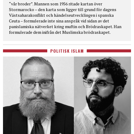
“vår broder”. Mannen som 1956 ritade kartan över
Stormarocko – den karta som ligger till grund för dagens
Västsaharakonflikt och händelseutvecklingen i spanska
Ceuta – formulerade inte sina anspråk vid sidan av det
panislamiska nätverket kring muftin och Brödraskapet. Han
formulerade dem inifrån det Muslimska brödraskapet.
POLITISK ISLAM