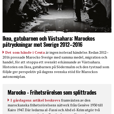
Ikea, gatubarnen och Västsahara: Marockos
påtryckningar mot Sverige 2012–2016
Det som hände i Ceuta
är ingen isolerad händelse. Redan 2012–
2016 pressade Marocko Sverige med samma medel, migration och
handel, för att stoppa ett svenskt erkännande av Västsahara.
Historien om Ikea, gatubarnen på Södermalm och den tystnad som
följde ger perspektiv på dagens svenska stöd för Marockos
autonomiplan.
Marocko - Frihetsrörelsen som splittrades
I gårdagens artikel beskrevs
framväxten av den
marockanska frihetsrörelsens nätverk från Genève 1930 till
Kairo 1947. Där ledarna al-Fassi och Abd el-Krim utgör två