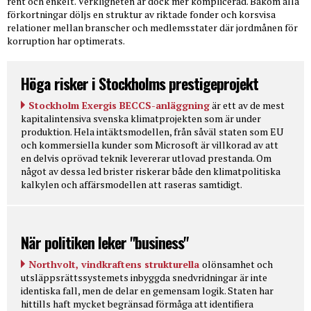
rent och enkelt. Verkligheten är dock mer komplicerad. Bakom alla
förkortningar döljs en struktur av riktade fonder och korsvisa
relationer mellan branscher och medlemsstater där jordmånen för
korruption har optimerats.
Höga risker i Stockholms prestigeprojekt
Stockholm Exergis BECCS-anläggning
är ett av de mest
kapitalintensiva svenska klimatprojekten som är under
produktion. Hela intäktsmodellen, från såväl staten som EU
och kommersiella kunder som Microsoft är villkorad av att
en delvis oprövad teknik levererar utlovad prestanda. Om
något av dessa led brister riskerar både den klimatpolitiska
kalkylen och affärsmodellen att raseras samtidigt.
När politiken leker "business"
Northvolt, vindkraftens strukturella
olönsamhet och
utsläppsrättssystemets inbyggda snedvridningar är inte
identiska fall, men de delar en gemensam logik. Staten har
hittills haft mycket begränsad förmåga att identifiera