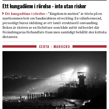
Ett kungadöme i rörelse - inte utan risker
Ett kungadöme i rörelse
– “Kingdom in motion” är titeln på en
nyutkommen bok om Saudiarabiens utveckling. En välinformerad,
personligt buren skildring av ett land i strukturell omvandling.
Boken är skriven av en författare som både suttit vid bordet där
förändringarna förhandlats fram men samtidigt behållit den kritiska
distansen.
CEUTA - MAROCKO