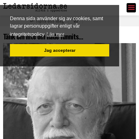
Ledarsidorna.se
Denna sida använder sig av cookies, samt
Tipsa oss idag
lagrar personuppgifter enligt vår
Tänk om inte om hade funnits…
integritetspolicy
Läs mer
Jag accepterar