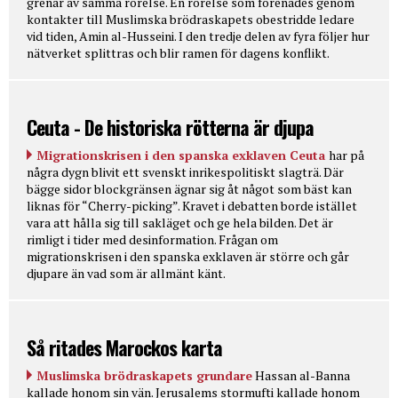
grenar av samma rörelse. En rörelse som förenades genom
kontakter till Muslimska brödraskapets obestridde ledare
vid tiden, Amin al-Husseini. I den tredje delen av fyra följer hur
nätverket splittras och blir ramen för dagens konflikt.
Ceuta - De historiska rötterna är djupa
Migrationskrisen i den spanska exklaven Ceuta
har på
några dygn blivit ett svenskt inrikespolitiskt slagträ. Där
bägge sidor blockgränsen ägnar sig åt något som bäst kan
liknas för “Cherry-picking”. Kravet i debatten borde istället
vara att hålla sig till sakläget och ge hela bilden. Det är
rimligt i tider med desinformation. Frågan om
migrationskrisen i den spanska exklaven är större och går
djupare än vad som är allmänt känt.
Så ritades Marockos karta
Muslimska brödraskapets grundare
Hassan al-Banna
kallade honom sin vän. Jerusalems stormufti kallade honom