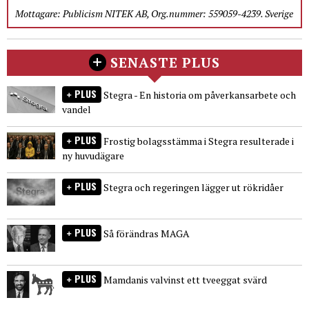
Mottagare: Publicism NITEK AB, Org.nummer: 559059-4239. Sverige
SENASTE PLUS
PLUS
Stegra - En historia om påverkansarbete och
vandel
PLUS
Frostig bolagsstämma i Stegra resulterade i
ny huvudägare
PLUS
Stegra och regeringen lägger ut rökridåer
PLUS
Så förändras MAGA
PLUS
Mamdanis valvinst ett tveeggat svärd