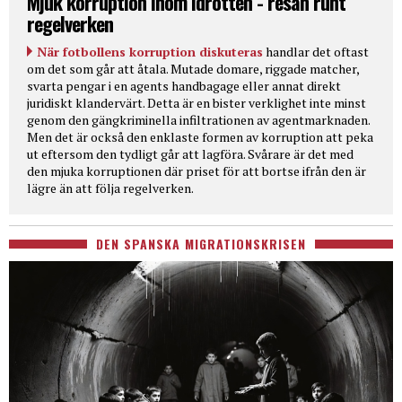
Mjuk korruption inom idrotten - resan runt
regelverken
När fotbollens korruption diskuteras
handlar det oftast
om det som går att åtala. Mutade domare, riggade matcher,
svarta pengar i en agents handbagage eller annat direkt
juridiskt klandervärt. Detta är en bister verklighet inte minst
genom den gängkriminella infiltrationen av agentmarknaden.
Men det är också den enklaste formen av korruption att peka
ut eftersom den tydligt går att lagföra. Svårare är det med
den mjuka korruptionen där priset för att bortse ifrån den är
lägre än att följa regelverken.
DEN SPANSKA MIGRATIONSKRISEN