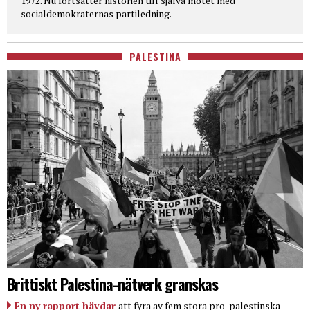
1972. Nu fortsätter historien till själva mötet med
socialdemokraternas partiledning.
PALESTINA
Brittiskt Palestina-nätverk granskas
En ny rapport hävdar
att fyra av fem stora pro-palestinska