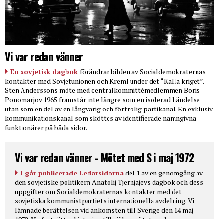
Vi var redan vänner
En sovjetisk dagbok
förändrar bilden av Socialdemokraternas
kontakter med Sovjetunionen och Kreml under det “Kalla kriget”.
Sten Anderssons möte med centralkommittémedlemmen Boris
Ponomarjov 1965 framstår inte längre som en isolerad händelse
utan som en del av en långvarig och förtrolig partikanal. En exklusiv
kommunikationskanal som sköttes av identifierade namngivna
funktionärer på båda sidor.
Vi var redan vänner - Mötet med S i maj 1972
I går publicerade Ledarsidorna
del 1 av en genomgång av
den sovjetiske politikern Anatolij Tjernjajevs dagbok och dess
uppgifter om Socialdemokraternas kontakter med det
sovjetiska kommunistpartiets internationella avdelning. Vi
lämnade berättelsen vid ankomsten till Sverige den 14 maj