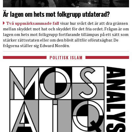
Är lagen om hets mot folkgrupp utdaterad?
Två uppmärksammade fall
visar hur svårt det är att dra gränsen
mellan skyddet mot hat och skyddet för det fria ordet. Frågan är om
lagen om hets mot folkgrupp fortfarande tillämpas på ett sätt som
stärker rättsstaten eller om den blivit alltför oförutsägbar. De
frågorna ställer sig Edward Nordén.
POLITISK ISLAM