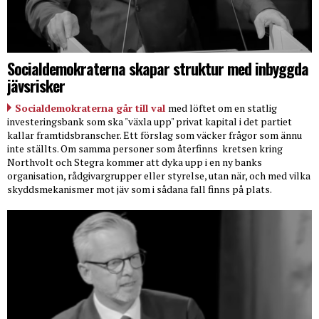
Socialdemokraterna skapar struktur med inbyggda
jävsrisker
Socialdemokraterna går till val
med löftet om en statlig
investeringsbank som ska "växla upp" privat kapital i det partiet
kallar framtidsbranscher. Ett förslag som väcker frågor som ännu
inte ställts. Om samma personer som återfinns
kretsen kring
Northvolt och Stegra kommer att dyka upp i en ny banks
organisation, rådgivargrupper eller styrelse, utan när, och med vilka
skyddsmekanismer mot jäv som i sådana fall finns på plats.