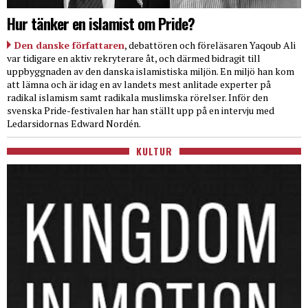
Hur tänker en islamist om Pride?
Den danske författaren
, debattören och föreläsaren Yaqoub Ali
var tidigare en aktiv rekryterare åt, och därmed bidragit till
uppbyggnaden av den danska islamistiska miljön. En miljö han kom
att lämna och är idag en av landets mest anlitade experter på
radikal islamism samt radikala muslimska rörelser. Inför den
svenska Pride-festivalen har han ställt upp på en intervju med
Ledarsidornas Edward Nordén.
KULTUR