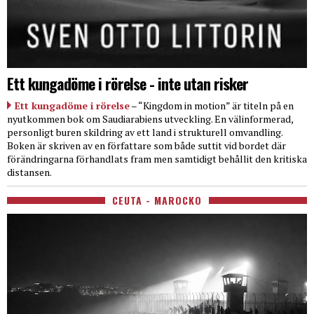
Ett kungadöme i rörelse - inte utan risker
Ett kungadöme i rörelse
– “Kingdom in motion” är titeln på en
nyutkommen bok om Saudiarabiens utveckling. En välinformerad,
personligt buren skildring av ett land i strukturell omvandling.
Boken är skriven av en författare som både suttit vid bordet där
förändringarna förhandlats fram men samtidigt behållit den kritiska
distansen.
CEUTA - MAROCKO