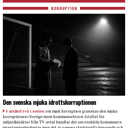
KORRUPTION
Den svenska mjuka idrottskorruptionen
I artikel två i serien
om mjuk korruption granskas den mjuka
korruptionen i Sverige inom kommunsektorn. Istället för
miljardintäkter från TV-avtal handlar det om enskilda kommuners
investeringsbudgetar men det är samma strukturella beroende och