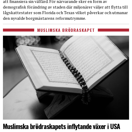
att finansiera sin välfärd. För närvarande sker en form av
demografisk förändring av staden där miljonärer väljer att flytta till
lågskattestater som Florida och Texas vilket påverkar och utmanar
den nyvalde borgmästarens reformutrymme.
MUSLIMSKA BRÖDRASKAPET
Muslimska brödraskapets inflytande växer i USA