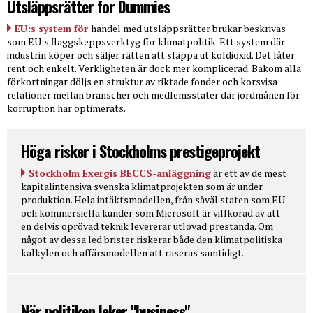
Utsläppsrätter for Dummies
EU:s system för
handel med utsläppsrätter brukar beskrivas
som EU:s flaggskeppsverktyg för klimatpolitik. Ett system där
industrin köper och säljer rätten att släppa ut koldioxid. Det låter
rent och enkelt. Verkligheten är dock mer komplicerad. Bakom alla
förkortningar döljs en struktur av riktade fonder och korsvisa
relationer mellan branscher och medlemsstater där jordmånen för
korruption har optimerats.
Höga risker i Stockholms prestigeprojekt
Stockholm Exergis BECCS-anläggning
är ett av de mest
kapitalintensiva svenska klimatprojekten som är under
produktion. Hela intäktsmodellen, från såväl staten som EU
och kommersiella kunder som Microsoft är villkorad av att
en delvis oprövad teknik levererar utlovad prestanda. Om
något av dessa led brister riskerar både den klimatpolitiska
kalkylen och affärsmodellen att raseras samtidigt.
När politiken leker "business"