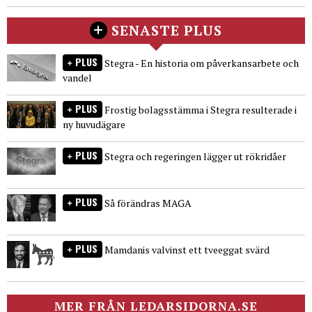
SENASTE PLUS
PLUS
Stegra - En historia om påverkansarbete och
vandel
PLUS
Frostig bolagsstämma i Stegra resulterade i
ny huvudägare
PLUS
Stegra och regeringen lägger ut rökridåer
PLUS
Så förändras MAGA
PLUS
Mamdanis valvinst ett tveeggat svärd
MER FRÅN LEDARSIDORNA.SE