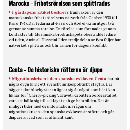
Marocko - Frihetsrörelsen som splittrades
I gårdagens artikel beskrevs
framväxten av den
marockanska frihetsrörelsens nätverk från Genève 1930 till
Kairo 1947. Där ledarna al-Fassi och Abd el-Krim utgör två
grenar av samma rörelse. En rörelse som förenades genom
kontakter till Muslimska brödraskapets obestridde ledare
vid tiden, Amin al-Husseini. I den tredje delen av fyra följer hur
nätverket splittras och blir ramen för dagens konflikt.
Ceuta - De historiska rötterna är djupa
Migrationskrisen i den spanska exklaven Ceuta
har på
några dygn blivit ett svenskt inrikespolitiskt slagträ. Där
bägge sidor blockgränsen ägnar sig åt något som bäst kan
liknas för “Cherry-picking”. Kravet i debatten borde istället
vara att hålla sig till sakläget och ge hela bilden. Det är
rimligt i tider med desinformation. Frågan om
migrationskrisen i den spanska exklaven är större och går
djupare än vad som är allmänt känt.