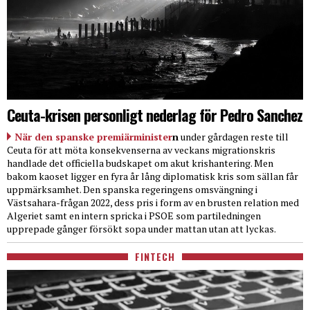
Ceuta-krisen personligt nederlag för Pedro Sanchez
När den spanske premiärminister
n
under gårdagen reste till
Ceuta för att möta konsekvenserna av veckans migrationskris
handlade det officiella budskapet om akut krishantering. Men
bakom kaoset ligger en fyra år lång diplomatisk kris som sällan får
uppmärksamhet. Den spanska regeringens omsvängning i
Västsahara-frågan 2022, dess pris i form av en brusten relation med
Algeriet samt en intern spricka i PSOE som partiledningen
upprepade gånger försökt sopa under mattan utan att lyckas.
FINTECH