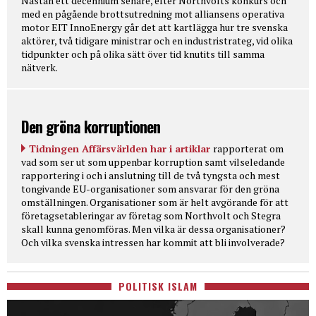
Nästan ett decennium senare, efter Northvolts konkurs och
med en pågående brottsutredning mot alliansens operativa
motor EIT InnoEnergy går det att kartlägga hur tre svenska
aktörer, två tidigare ministrar och en industristrateg, vid olika
tidpunkter och på olika sätt över tid knutits till samma
nätverk.
Den gröna korruptionen
Tidningen Affärsvärlden har i artiklar
rapporterat om
vad som ser ut som uppenbar korruption samt vilseledande
rapportering i och i anslutning till de två tyngsta och mest
tongivande EU-organisationer som ansvarar för den gröna
omställningen. Organisationer som är helt avgörande för att
företagsetableringar av företag som Northvolt och Stegra
skall kunna genomföras. Men vilka är dessa organisationer?
Och vilka svenska intressen har kommit att bli involverade?
POLITISK ISLAM