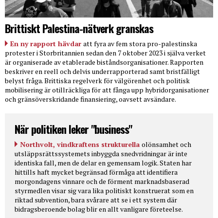
Brittiskt Palestina-nätverk granskas
En ny rapport hävdar
att fyra av fem stora pro-palestinska
protester i Storbritannien sedan den 7 oktober 2023 i själva verket
är organiserade av etablerade biståndsorganisationer. Rapporten
beskriver en reell och delvis underrapporterad samt bristfälligt
belyst fråga. Brittiska regelverk för välgörenhet och politisk
mobilisering är otillräckliga för att fånga upp hybridorganisationer
och gränsöverskridande finansiering, oavsett avsändare.
När politiken leker "business"
Northvolt, vindkraftens strukturella
olönsamhet och
utsläppsrättssystemets inbyggda snedvridningar är inte
identiska fall, men de delar en gemensam logik. Staten har
hittills haft mycket begränsad förmåga att identifiera
morgondagens vinnare och de förment marknadsbaserad
styrmedlen visar sig vara lika politiskt konstruerat som en
riktad subvention, bara svårare att se i ett system där
bidragsberoende bolag blir en allt vanligare företeelse.