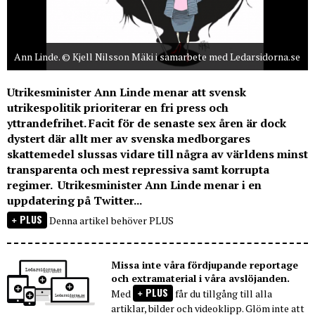
Ann Linde. © Kjell Nilsson Mäki i samarbete med Ledarsidorna.se
Utrikesminister Ann Linde menar att svensk
utrikespolitik prioriterar en fri press och
yttrandefrihet. Facit för de senaste sex åren är dock
dystert där allt mer av svenska medborgares
skattemedel slussas vidare till några av världens minst
transparenta och mest repressiva samt korrupta
regimer. Utrikesminister Ann Linde menar i en
uppdatering på Twitter...
PLUS
Denna artikel behöver PLUS
Missa inte våra fördjupande reportage
och extramaterial i våra avslöjanden.
PLUS
Med
får du tillgång till alla
artiklar, bilder och videoklipp. Glöm inte att