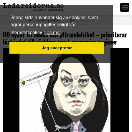
Ledarsidorna.se
Denna sida använder sig av cookies, samt
Tipsa oss idag
lagrar personuppgifter enligt vår
UD hyllar fri media och yttrandefrihet – prioriterar
integritetspolicy
Läs mer
biståndet till världens mest repressiva regimer
Jag accepterar