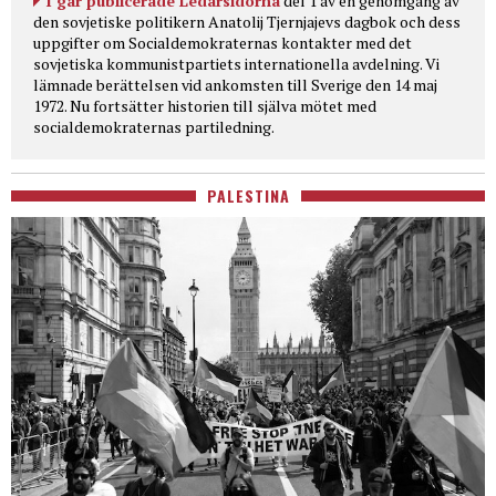
I går publicerade Ledarsidorna
del 1 av en genomgång av
den sovjetiske politikern Anatolij Tjernjajevs dagbok och dess
uppgifter om Socialdemokraternas kontakter med det
sovjetiska kommunistpartiets internationella avdelning. Vi
lämnade berättelsen vid ankomsten till Sverige den 14 maj
1972. Nu fortsätter historien till själva mötet med
socialdemokraternas partiledning.
PALESTINA