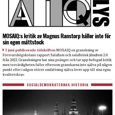
MOSAIQ:s kritik av Magnus Ranstorp håller inte för
sin egen måttstock
I juni publicerade tidskriften
MOSAIQ en granskning av
Försvarshögskolans rapport Salafism och salafistisk jihadism 2.0
från 2022. Granskningen har sina poänger och tar upp befogad kritik
men trovärdigheten faller eftersom granskarna inte själva på någon
punkt eller i någon större omfattning själva lever upp till sina egna
kvalitetskrav.
SOCIALDEMOKRATERNAS HISTORIA