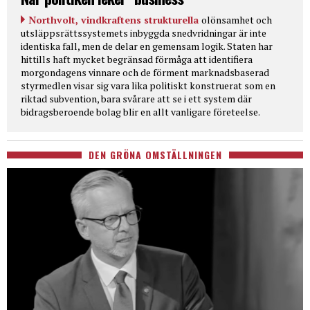
Northvolt, vindkraftens strukturella
olönsamhet och
utsläppsrättssystemets inbyggda snedvridningar är inte
identiska fall, men de delar en gemensam logik. Staten har
hittills haft mycket begränsad förmåga att identifiera
morgondagens vinnare och de förment marknadsbaserad
styrmedlen visar sig vara lika politiskt konstruerat som en
riktad subvention, bara svårare att se i ett system där
bidragsberoende bolag blir en allt vanligare företeelse.
DEN GRÖNA OMSTÄLLNINGEN