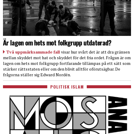
Är lagen om hets mot folkgrupp utdaterad?
Två uppmärksammade fall
visar hur svårt det är att dra gränsen
mellan skyddet mot hat och skyddet för det fria ordet. Frågan är om
lagen om hets mot folkgrupp fortfarande tillämpas på ett sätt som
stärker rättsstaten eller om den blivit alltför oförutsägbar. De
frågorna ställer sig Edward Nordén.
POLITISK ISLAM