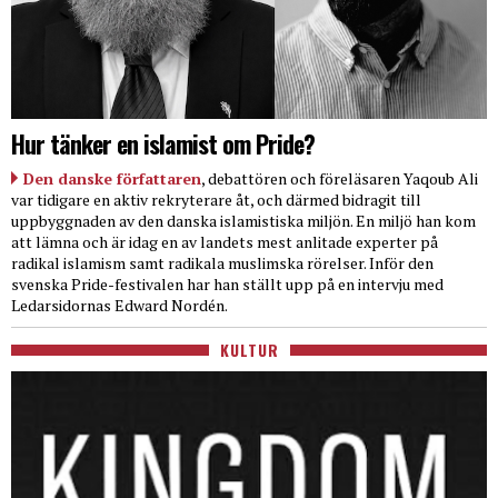
Hur tänker en islamist om Pride?
Den danske författaren
, debattören och föreläsaren Yaqoub Ali
var tidigare en aktiv rekryterare åt, och därmed bidragit till
uppbyggnaden av den danska islamistiska miljön. En miljö han kom
att lämna och är idag en av landets mest anlitade experter på
radikal islamism samt radikala muslimska rörelser. Inför den
svenska Pride-festivalen har han ställt upp på en intervju med
Ledarsidornas Edward Nordén.
KULTUR