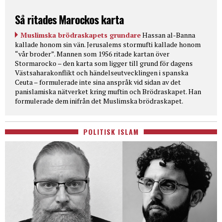
Så ritades Marockos karta
Muslimska brödraskapets grundare
Hassan al-Banna
kallade honom sin vän. Jerusalems stormufti kallade honom
“vår broder”. Mannen som 1956 ritade kartan över
Stormarocko – den karta som ligger till grund för dagens
Västsaharakonflikt och händelseutvecklingen i spanska
Ceuta – formulerade inte sina anspråk vid sidan av det
panislamiska nätverket kring muftin och Brödraskapet. Han
formulerade dem inifrån det Muslimska brödraskapet.
POLITISK ISLAM