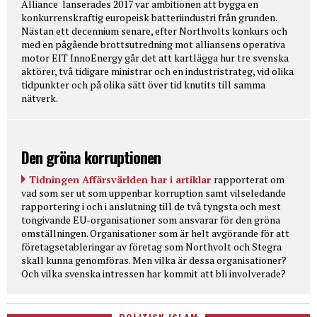
Alliance lanserades 2017 var ambitionen att bygga en
konkurrenskraftig europeisk batteriindustri från grunden.
Nästan ett decennium senare, efter Northvolts konkurs och
med en pågående brottsutredning mot alliansens operativa
motor EIT InnoEnergy går det att kartlägga hur tre svenska
aktörer, två tidigare ministrar och en industristrateg, vid olika
tidpunkter och på olika sätt över tid knutits till samma
nätverk.
Den gröna korruptionen
Tidningen Affärsvärlden har i artiklar
rapporterat om
vad som ser ut som uppenbar korruption samt vilseledande
rapportering i och i anslutning till de två tyngsta och mest
tongivande EU-organisationer som ansvarar för den gröna
omställningen. Organisationer som är helt avgörande för att
företagsetableringar av företag som Northvolt och Stegra
skall kunna genomföras. Men vilka är dessa organisationer?
Och vilka svenska intressen har kommit att bli involverade?