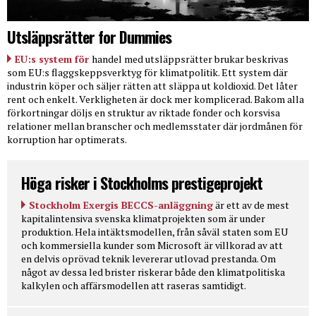
Utsläppsrätter for Dummies
EU:s system för
handel med utsläppsrätter brukar beskrivas
som EU:s flaggskeppsverktyg för klimatpolitik. Ett system där
industrin köper och säljer rätten att släppa ut koldioxid. Det låter
rent och enkelt. Verkligheten är dock mer komplicerad. Bakom alla
förkortningar döljs en struktur av riktade fonder och korsvisa
relationer mellan branscher och medlemsstater där jordmånen för
korruption har optimerats.
Höga risker i Stockholms prestigeprojekt
Stockholm Exergis BECCS-anläggning
är ett av de mest
kapitalintensiva svenska klimatprojekten som är under
produktion. Hela intäktsmodellen, från såväl staten som EU
och kommersiella kunder som Microsoft är villkorad av att
en delvis oprövad teknik levererar utlovad prestanda. Om
något av dessa led brister riskerar både den klimatpolitiska
kalkylen och affärsmodellen att raseras samtidigt.