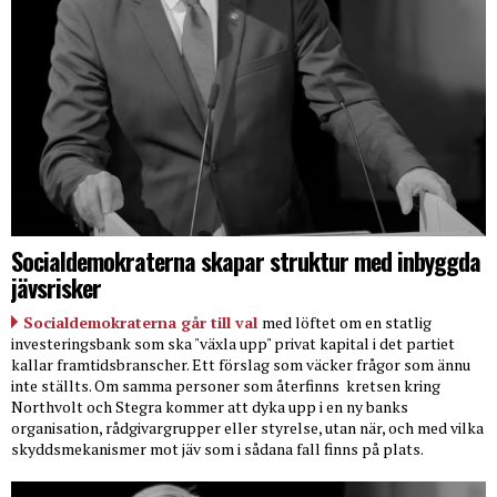
Socialdemokraterna skapar struktur med inbyggda
jävsrisker
Socialdemokraterna går till val
med löftet om en statlig
investeringsbank som ska "växla upp" privat kapital i det partiet
kallar framtidsbranscher. Ett förslag som väcker frågor som ännu
inte ställts. Om samma personer som återfinns
kretsen kring
Northvolt och Stegra kommer att dyka upp i en ny banks
organisation, rådgivargrupper eller styrelse, utan när, och med vilka
skyddsmekanismer mot jäv som i sådana fall finns på plats.