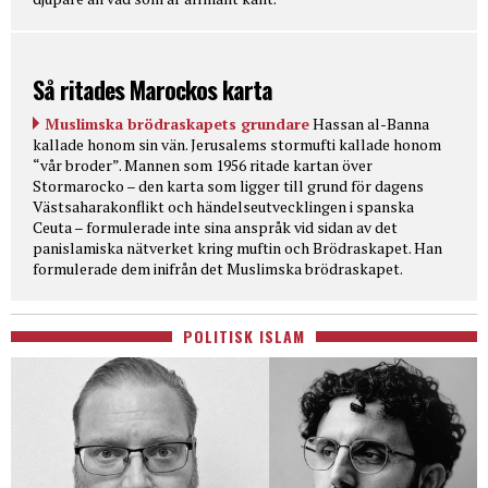
Så ritades Marockos karta
Muslimska brödraskapets grundare
Hassan al-Banna
kallade honom sin vän. Jerusalems stormufti kallade honom
“vår broder”. Mannen som 1956 ritade kartan över
Stormarocko – den karta som ligger till grund för dagens
Västsaharakonflikt och händelseutvecklingen i spanska
Ceuta – formulerade inte sina anspråk vid sidan av det
panislamiska nätverket kring muftin och Brödraskapet. Han
formulerade dem inifrån det Muslimska brödraskapet.
POLITISK ISLAM