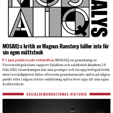
MOSAIQ:s kritik av Magnus Ranstorp håller inte för
sin egen måttstock
I juni publicerade tidskriften
MOSAIQ en granskning av
Försvarshögskolans rapport Salafism och salafistisk jihadism 2.0
från 2022. Granskningen har sina poänger och tar upp befogad kritik
men trovärdigheten faller eftersom granskarna inte själva på någon
punkt eller i någon större omfattning själva lever upp till sina egna
kvalitetskrav.
SOCIALDEMOKRATERNAS HISTORIA