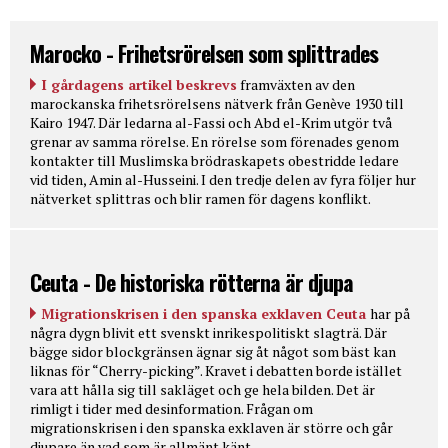
Marocko - Frihetsrörelsen som splittrades
I gårdagens artikel beskrevs
framväxten av den
marockanska frihetsrörelsens nätverk från Genève 1930 till
Kairo 1947. Där ledarna al-Fassi och Abd el-Krim utgör två
grenar av samma rörelse. En rörelse som förenades genom
kontakter till Muslimska brödraskapets obestridde ledare
vid tiden, Amin al-Husseini. I den tredje delen av fyra följer hur
nätverket splittras och blir ramen för dagens konflikt.
Ceuta - De historiska rötterna är djupa
Migrationskrisen i den spanska exklaven Ceuta
har på
några dygn blivit ett svenskt inrikespolitiskt slagträ. Där
bägge sidor blockgränsen ägnar sig åt något som bäst kan
liknas för “Cherry-picking”. Kravet i debatten borde istället
vara att hålla sig till sakläget och ge hela bilden. Det är
rimligt i tider med desinformation. Frågan om
migrationskrisen i den spanska exklaven är större och går
djupare än vad som är allmänt känt.