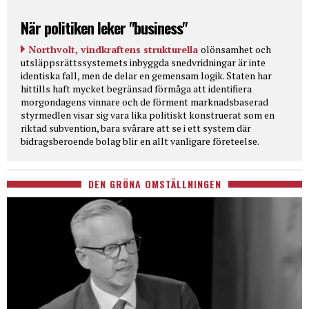
När politiken leker "business"
Northvolt, vindkraftens strukturella
olönsamhet och
utsläppsrättssystemets inbyggda snedvridningar är inte
identiska fall, men de delar en gemensam logik. Staten har
hittills haft mycket begränsad förmåga att identifiera
morgondagens vinnare och de förment marknadsbaserad
styrmedlen visar sig vara lika politiskt konstruerat som en
riktad subvention, bara svårare att se i ett system där
bidragsberoende bolag blir en allt vanligare företeelse.
DEN GRÖNA OMSTÄLLNINGEN