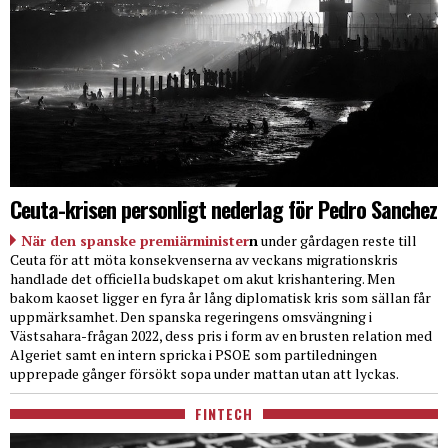
Ceuta-krisen personligt nederlag för Pedro Sanchez
När den spanske premiärminister
n
under gårdagen reste till
Ceuta för att möta konsekvenserna av veckans migrationskris
handlade det officiella budskapet om akut krishantering. Men
bakom kaoset ligger en fyra år lång diplomatisk kris som sällan får
uppmärksamhet. Den spanska regeringens omsvängning i
Västsahara-frågan 2022, dess pris i form av en brusten relation med
Algeriet samt en intern spricka i PSOE som partiledningen
upprepade gånger försökt sopa under mattan utan att lyckas.
FINTECH