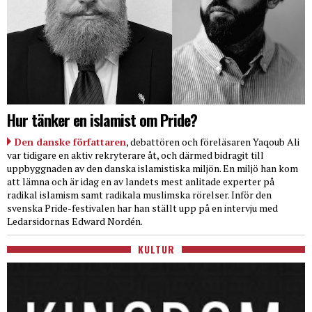
Hur tänker en islamist om Pride?
Den danske författaren
, debattören och föreläsaren Yaqoub Ali
var tidigare en aktiv rekryterare åt, och därmed bidragit till
uppbyggnaden av den danska islamistiska miljön. En miljö han kom
att lämna och är idag en av landets mest anlitade experter på
radikal islamism samt radikala muslimska rörelser. Inför den
svenska Pride-festivalen har han ställt upp på en intervju med
Ledarsidornas Edward Nordén.
KULTUR