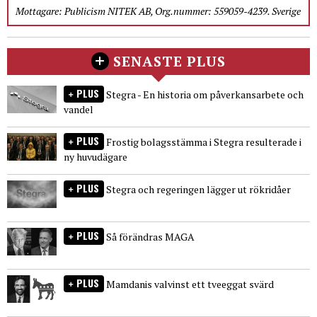
Mottagare: Publicism NITEK AB, Org.nummer: 559059-4239. Sverige
SENASTE PLUS
PLUS
Stegra - En historia om påverkansarbete och
vandel
PLUS
Frostig bolagsstämma i Stegra resulterade i
ny huvudägare
PLUS
Stegra och regeringen lägger ut rökridåer
PLUS
Så förändras MAGA
PLUS
Mamdanis valvinst ett tveeggat svärd