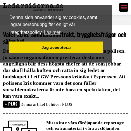
Ledarsidorna.se
Denna sida använder sig av cookies, samt
Tipsa oss idag
lagrar personuppgifter enligt vår
Valet 2018: Samhällskontrakt, trygghetsfrågor och
integritetspolicy
Läs mer
säkerhet.
Jag accepterar
Det finns en tystnadskultur inom den svenska polisen.
Ju sämre organisationen presterar desto mer
angelägna blir dess högsta chefer att de som jobbar
där skall hålla käften och rätta in sig ledet är
budskapet i Leif GW Perssons krönika i Expressen. Att
polisens kris kommer vara det som fäller
socialdemokraterna är inte bara en spekulation, det
kan vara exakt...
PLUS
Denna artikel behöver PLUS
Missa inte våra fördjupande reportage
och extramaterial i våra avslöjanden.