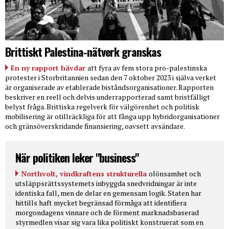
Brittiskt Palestina-nätverk granskas
En ny rapport hävdar
att fyra av fem stora pro-palestinska
protester i Storbritannien sedan den 7 oktober 2023 i själva verket
är organiserade av etablerade biståndsorganisationer. Rapporten
beskriver en reell och delvis underrapporterad samt bristfälligt
belyst fråga. Brittiska regelverk för välgörenhet och politisk
mobilisering är otillräckliga för att fånga upp hybridorganisationer
och gränsöverskridande finansiering, oavsett avsändare.
När politiken leker "business"
Northvolt, vindkraftens strukturella
olönsamhet och
utsläppsrättssystemets inbyggda snedvridningar är inte
identiska fall, men de delar en gemensam logik. Staten har
hittills haft mycket begränsad förmåga att identifiera
morgondagens vinnare och de förment marknadsbaserad
styrmedlen visar sig vara lika politiskt konstruerat som en