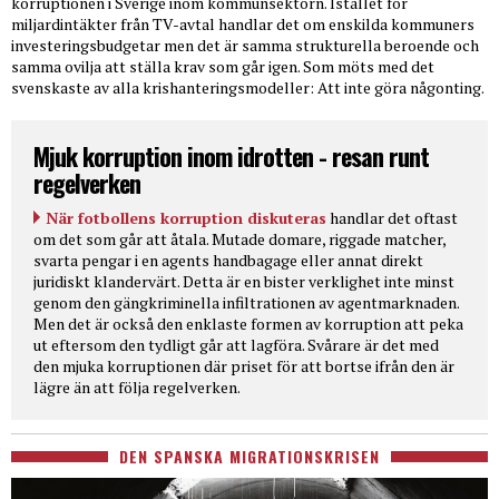
korruptionen i Sverige inom kommunsektorn. Istället för
miljardintäkter från TV-avtal handlar det om enskilda kommuners
investeringsbudgetar men det är samma strukturella beroende och
samma ovilja att ställa krav som går igen. Som möts med det
svenskaste av alla krishanteringsmodeller: Att inte göra någonting.
Mjuk korruption inom idrotten - resan runt
regelverken
När fotbollens korruption diskuteras
handlar det oftast
om det som går att åtala. Mutade domare, riggade matcher,
svarta pengar i en agents handbagage eller annat direkt
juridiskt klandervärt. Detta är en bister verklighet inte minst
genom den gängkriminella infiltrationen av agentmarknaden.
Men det är också den enklaste formen av korruption att peka
ut eftersom den tydligt går att lagföra. Svårare är det med
den mjuka korruptionen där priset för att bortse ifrån den är
lägre än att följa regelverken.
DEN SPANSKA MIGRATIONSKRISEN