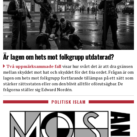
Är lagen om hets mot folkgrupp utdaterad?
Två uppmärksammade fall
visar hur svårt det är att dra gränsen
mellan skyddet mot hat och skyddet för det fria ordet. Frågan är om
lagen om hets mot folkgrupp fortfarande tillämpas på ett sätt som
stärker rättsstaten eller om den blivit alltför oförutsägbar. De
frågorna ställer sig Edward Nordén.
POLITISK ISLAM