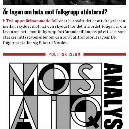
Är lagen om hets mot folkgrupp utdaterad?
Två uppmärksammade fall
visar hur svårt det är att dra gränsen
mellan skyddet mot hat och skyddet för det fria ordet. Frågan är om
lagen om hets mot folkgrupp fortfarande tillämpas på ett sätt som
stärker rättsstaten eller om den blivit alltför oförutsägbar. De
frågorna ställer sig Edward Nordén.
POLITISK ISLAM