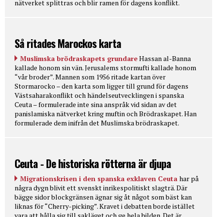
nätverket splittras och blir ramen för dagens konflikt.
Så ritades Marockos karta
Muslimska brödraskapets grundare
Hassan al-Banna
kallade honom sin vän. Jerusalems stormufti kallade honom
“vår broder”. Mannen som 1956 ritade kartan över
Stormarocko – den karta som ligger till grund för dagens
Västsaharakonflikt och händelseutvecklingen i spanska
Ceuta – formulerade inte sina anspråk vid sidan av det
panislamiska nätverket kring muftin och Brödraskapet. Han
formulerade dem inifrån det Muslimska brödraskapet.
Ceuta - De historiska rötterna är djupa
Migrationskrisen i den spanska exklaven Ceuta
har på
några dygn blivit ett svenskt inrikespolitiskt slagträ. Där
bägge sidor blockgränsen ägnar sig åt något som bäst kan
liknas för “Cherry-picking”. Kravet i debatten borde istället
vara att hålla sig till sakläget och ge hela bilden. Det är