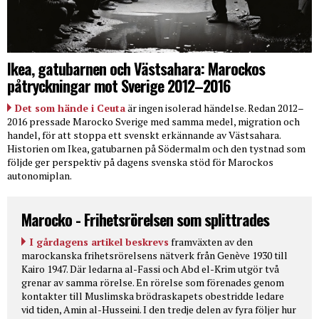
Ikea, gatubarnen och Västsahara: Marockos
påtryckningar mot Sverige 2012–2016
Det som hände i Ceuta
är ingen isolerad händelse. Redan 2012–
2016 pressade Marocko Sverige med samma medel, migration och
handel, för att stoppa ett svenskt erkännande av Västsahara.
Historien om Ikea, gatubarnen på Södermalm och den tystnad som
följde ger perspektiv på dagens svenska stöd för Marockos
autonomiplan.
Marocko - Frihetsrörelsen som splittrades
I gårdagens artikel beskrevs
framväxten av den
marockanska frihetsrörelsens nätverk från Genève 1930 till
Kairo 1947. Där ledarna al-Fassi och Abd el-Krim utgör två
grenar av samma rörelse. En rörelse som förenades genom
kontakter till Muslimska brödraskapets obestridde ledare
vid tiden, Amin al-Husseini. I den tredje delen av fyra följer hur