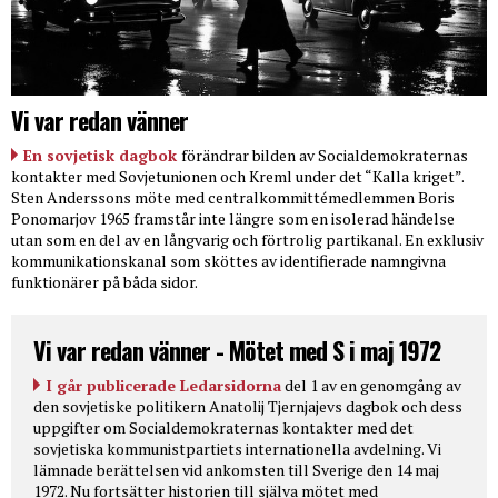
Vi var redan vänner
En sovjetisk dagbok
förändrar bilden av Socialdemokraternas
kontakter med Sovjetunionen och Kreml under det “Kalla kriget”.
Sten Anderssons möte med centralkommittémedlemmen Boris
Ponomarjov 1965 framstår inte längre som en isolerad händelse
utan som en del av en långvarig och förtrolig partikanal. En exklusiv
kommunikationskanal som sköttes av identifierade namngivna
funktionärer på båda sidor.
Vi var redan vänner - Mötet med S i maj 1972
I går publicerade Ledarsidorna
del 1 av en genomgång av
den sovjetiske politikern Anatolij Tjernjajevs dagbok och dess
uppgifter om Socialdemokraternas kontakter med det
sovjetiska kommunistpartiets internationella avdelning. Vi
lämnade berättelsen vid ankomsten till Sverige den 14 maj
1972. Nu fortsätter historien till själva mötet med