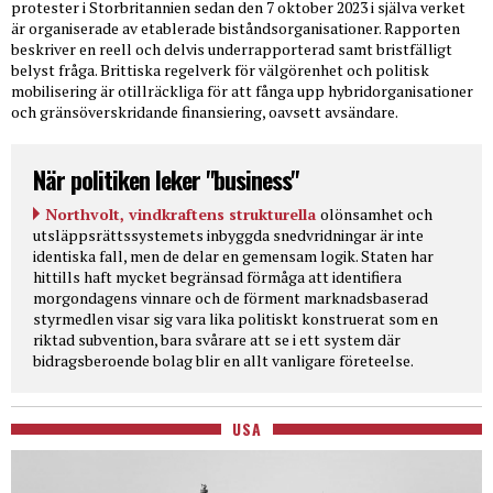
protester i Storbritannien sedan den 7 oktober 2023 i själva verket
är organiserade av etablerade biståndsorganisationer. Rapporten
beskriver en reell och delvis underrapporterad samt bristfälligt
belyst fråga. Brittiska regelverk för välgörenhet och politisk
mobilisering är otillräckliga för att fånga upp hybridorganisationer
och gränsöverskridande finansiering, oavsett avsändare.
När politiken leker "business"
Northvolt, vindkraftens strukturella
olönsamhet och
utsläppsrättssystemets inbyggda snedvridningar är inte
identiska fall, men de delar en gemensam logik. Staten har
hittills haft mycket begränsad förmåga att identifiera
morgondagens vinnare och de förment marknadsbaserad
styrmedlen visar sig vara lika politiskt konstruerat som en
riktad subvention, bara svårare att se i ett system där
bidragsberoende bolag blir en allt vanligare företeelse.
USA