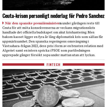
Ceuta-krisen personligt nederlag för Pedro Sanchez
När den spanske premiärminister
n
under gårdagen reste till
Ceuta för att möta konsekvenserna av veckans migrationskris
handlade det officiella budskapet om akut krishantering. Men
bakom kaoset ligger en fyra år lång diplomatisk kris som sällan får
uppmärksamhet. Den spanska regeringens omsvängning i
Västsahara-frågan 2022, dess pris i form av en brusten relation med
Algeriet samt en intern spricka i PSOE som partiledningen
upprepade gånger försökt sopa under mattan utan att lyckas.
FINTECH