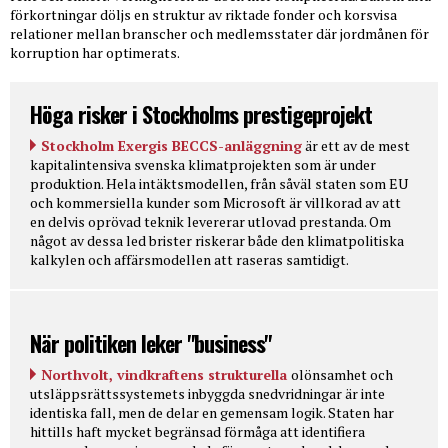
förkortningar döljs en struktur av riktade fonder och korsvisa
relationer mellan branscher och medlemsstater där jordmånen för
korruption har optimerats.
Höga risker i Stockholms prestigeprojekt
Stockholm Exergis BECCS-anläggning
är ett av de mest
kapitalintensiva svenska klimatprojekten som är under
produktion. Hela intäktsmodellen, från såväl staten som EU
och kommersiella kunder som Microsoft är villkorad av att
en delvis oprövad teknik levererar utlovad prestanda. Om
något av dessa led brister riskerar både den klimatpolitiska
kalkylen och affärsmodellen att raseras samtidigt.
När politiken leker "business"
Northvolt, vindkraftens strukturella
olönsamhet och
utsläppsrättssystemets inbyggda snedvridningar är inte
identiska fall, men de delar en gemensam logik. Staten har
hittills haft mycket begränsad förmåga att identifiera