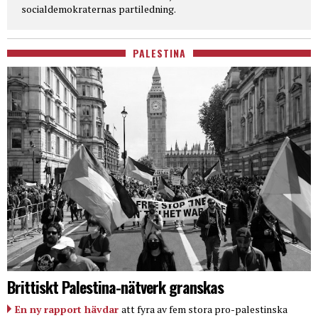
socialdemokraternas partiledning.
PALESTINA
Brittiskt Palestina-nätverk granskas
En ny rapport hävdar
att fyra av fem stora pro-palestinska