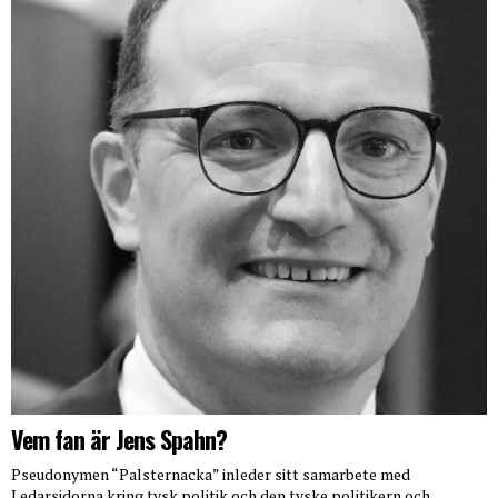
Vem fan är Jens Spahn?
Pseudonymen “Palsternacka” inleder sitt samarbete med
Ledarsidorna kring tysk politik och den tyske politikern och