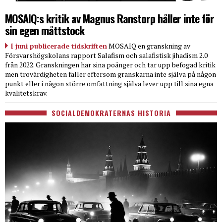
MOSAIQ:s kritik av Magnus Ranstorp håller inte för
sin egen måttstock
I juni publicerade tidskriften
MOSAIQ en granskning av
Försvarshögskolans rapport Salafism och salafistisk jihadism 2.0
från 2022. Granskningen har sina poänger och tar upp befogad kritik
men trovärdigheten faller eftersom granskarna inte själva på någon
punkt eller i någon större omfattning själva lever upp till sina egna
kvalitetskrav.
SOCIALDEMOKRATERNAS HISTORIA