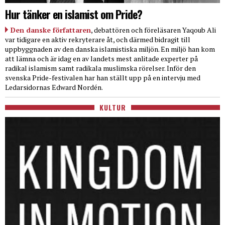
Hur tänker en islamist om Pride?
Den danske författaren
, debattören och föreläsaren Yaqoub Ali
var tidigare en aktiv rekryterare åt, och därmed bidragit till
uppbyggnaden av den danska islamistiska miljön. En miljö han kom
att lämna och är idag en av landets mest anlitade experter på
radikal islamism samt radikala muslimska rörelser. Inför den
svenska Pride-festivalen har han ställt upp på en intervju med
Ledarsidornas Edward Nordén.
KULTUR