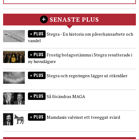
SENASTE PLUS
PLUS
Stegra - En historia om påverkansarbete och
vandel
PLUS
Frostig bolagsstämma i Stegra resulterade i
ny huvudägare
PLUS
Stegra och regeringen lägger ut rökridåer
PLUS
Så förändras MAGA
PLUS
Mamdanis valvinst ett tveeggat svärd