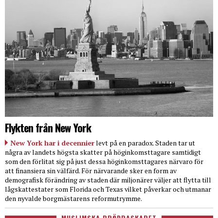
Flykten från New York
New York har i decennier
levt på en paradox. Staden tar ut
några av landets högsta skatter på höginkomsttagare samtidigt
som den förlitat sig på just dessa höginkomsttagares närvaro för
att finansiera sin välfärd. För närvarande sker en form av
demografisk förändring av staden där miljonärer väljer att flytta till
lågskattestater som Florida och Texas vilket påverkar och utmanar
den nyvalde borgmästarens reformutrymme.
MUSLIMSKA BRÖDRASKAPET