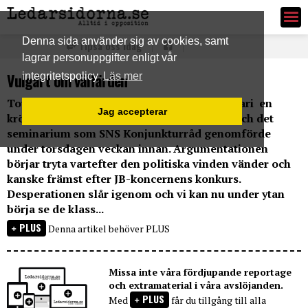
Ledarsidorna.se
Denna sida använder sig av cookies, samt
Tipsa oss idag
lagrar personuppgifter enligt vår
Vulgärt om välfärden
integritetspolicy
Läs mer
Tove Lifvendal, SvD, publicerar den 19 januari en
Jag accepterar
krönika som behandlar vinster i välfärden och det
seminarium som SNS Konjunkturråd genomförde
under torsdagen veckan innan. Argumentationen
börjar tryta vartefter den politiska vinden vänder och
kanske främst efter JB-koncernens konkurs.
Desperationen slår igenom och vi kan nu under ytan
börja se de klass...
PLUS
Denna artikel behöver PLUS
Missa inte våra fördjupande reportage
och extramaterial i våra avslöjanden.
PLUS
Med
får du tillgång till alla