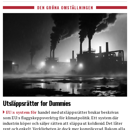
DEN GRÖNA OMSTÄLLNINGEN
Utsläppsrätter for Dummies
EU:s system för
handel med utsläppsrätter brukar beskrivas
som EU:s flaggskeppsverktyg för klimatpolitik. Ett system där
industrin köper och säljer rätten att släppa ut koldioxid. Det låter
rent och enkelt. Verkligheten är dock mer komplicerad. Bakom alla