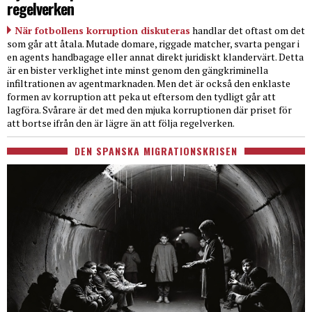
regelverken
När fotbollens korruption diskuteras
handlar det oftast om det
som går att åtala. Mutade domare, riggade matcher, svarta pengar i
en agents handbagage eller annat direkt juridiskt klandervärt. Detta
är en bister verklighet inte minst genom den gängkriminella
infiltrationen av agentmarknaden. Men det är också den enklaste
formen av korruption att peka ut eftersom den tydligt går att
lagföra. Svårare är det med den mjuka korruptionen där priset för
att bortse ifrån den är lägre än att följa regelverken.
DEN SPANSKA MIGRATIONSKRISEN