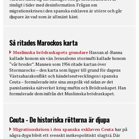
rimligt i tider med desinformation. Frågan om
migrationskrisen i den spanska exklaven är större och går
djupare än vad som är allmänt känt.
Så ritades Marockos karta
Muslimska brödraskapets grundare
Hassan al-Banna
kallade honom sin vän. Jerusalems stormufti kallade honom
“vår broder”. Mannen som 1956 ritade kartan över
Stormarocko – den karta som ligger till grund för dagens
Västsaharakonflikt och händelseutvecklingen i spanska
Ceuta – formulerade inte sina anspråk vid sidan av det
panislamiska nätverket kring muftin och Brödraskapet. Han
formulerade dem inifrån det Muslimska brödraskapet.
Ceuta - De historiska rötterna är djupa
Migrationskrisen i den spanska exklaven Ceuta
har på
några dygn blivit ett svenskt inrikespolitiskt slagträ. Där