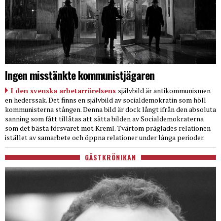
Ingen misstänkte kommunistjägaren
I den svenska arbetarrörelsens
självbild är antikommunismen
en hederssak. Det finns en självbild av socialdemokratin som höll
kommunisterna stången. Denna bild är dock långt ifrån den absoluta
sanning som fått tillåtas att sätta bilden av Socialdemokraterna
som det bästa försvaret mot Kreml. Tvärtom präglades relationen
istället av samarbete och öppna relationer under långa perioder.
GÄSTKRÖNIKAN